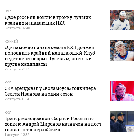
НХЛ
Двое россиян вошли в тройку лучших
крайних нападающих НХЛ
3 августа 07:40
ХОККЕЙ
«Динамо» до начала сезона КХЛ должен
пополнить крайний нападающий. Клуб
ведет переговоры с Гусевым, но есть и
другие кандидаты
2 августа 20:16
КХЛ
СКА арендовал у «Коламбуса» голкипера
Сергея Иванова на один сезон
2 августа 11:14
КХЛ
Тренер молодежной сборной России по
хоккею Андрей Миронов назначен на пост
главного тренера «Сочи»
1 августа 12:32