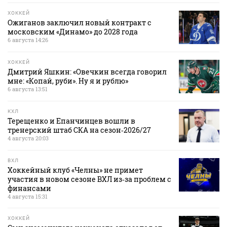
ХОККЕЙ
Ожиганов заключил новый контракт с
московским «Динамо» до 2028 года
6 августа 14:26
ХОККЕЙ
Дмитрий Яшкин: «Овечкин всегда говорил
мне: «Копай, руби». Ну я и рублю»
6 августа 13:51
КХЛ
Терещенко и Епанчинцев вошли в
тренерский штаб СКА на сезон‑2026/27
4 августа 20:03
ВХЛ
Хоккейный клуб «Челны» не примет
участия в новом сезоне ВХЛ из‑за проблем с
финансами
4 августа 15:31
ХОККЕЙ