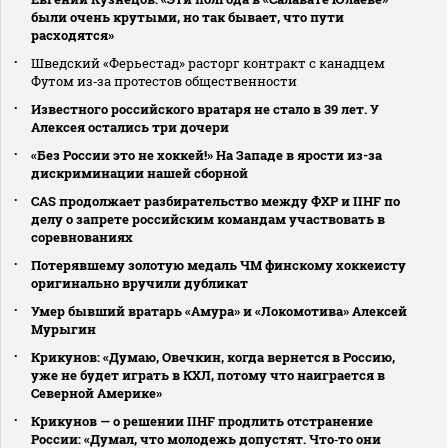
были очень крутыми, но так бывает, что пути
расходятся»
Шведский «Ферьестад» расторг контракт с канадцем
Футом из‑за протестов общественности
Известного российского вратаря не стало в 39 лет. У
Алексея остались три дочери
«Без России это не хоккей!» На Западе в ярости из-за
дискриминации нашей сборной
CAS продолжает разбирательство между ФХР и IIHF по
делу о запрете российским командам участвовать в
соревнованиях
Потерявшему золотую медаль ЧМ финскому хоккеисту
оригинально вручили дубликат
Умер бывший вратарь «Амура» и «Локомотива» Алексей
Мурыгин
Крикунов: «Думаю, Овечкин, когда вернется в Россию,
уже не будет играть в КХЛ, потому что наиграется в
Северной Америке»
Крикунов — о решении IIHF продлить отстранение
России: «Думал, что молодежь допустят. Что‑то они