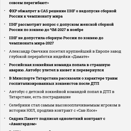
совсем перегибают»
ФХР обжалует в CAS решение IIHF о недопуске сборной
России к чемпионату мира
IIHF рассмотрит вопрос с допуском женской сборной
России по хоккею до ЧМ‑2027 в ноябре
IIHF не допустила сборную России по хоккею до
чемпионата мира‑2027
Александр Овечкин посетил крупнейший в Европе завод
глубокой переработки индейки «Дамате»
Российская хоккейная команда попала в страшную
аварию. Автобус улетел в кювет и перевернулся
В Минспорте Татарстана рассказали о характере травм
госпитализированных хоккеистов после ДТП
Автобус с детской хоккейной командой попал в ДТП в
Татарстане, есть пострадавшие
Селебрини стал самым высокооплачиваемым игроком в
истории НХЛ, продлив контракт с «Сан‑Хосе»
Седрик Пакетт подписал однолетний контракт с
«Авангардом»