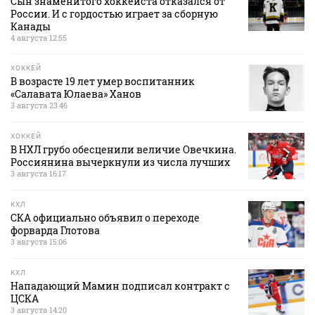
Сын знаменитого хоккеиста отказался от
России. И с гордостью играет за сборную
Канады
4 августа 12:55
ХОККЕЙ
В возрасте 19 лет умер воспитанник
«Салавата Юлаева» Ханов
3 августа 23:46
ХОККЕЙ
В НХЛ грубо обесценили величие Овечкина.
Россиянина вычеркнули из числа лучших
3 августа 16:17
КХЛ
СКА официально объявил о переходе
форварда Глотова
3 августа 15:06
КХЛ
Нападающий Мамин подписал контракт с
ЦСКА
3 августа 14:20