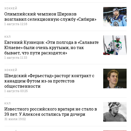
ХОККЕЙ
Олимпийский чемпион Широков
возглавил селекционную службу «Сибири»
1 августа 12:18
КХЛ
Евгений Кузнецов: «Эти полгода в «Салавате
Юлаеве» были очень крутыми, но так
бывает, что пути расходятся»
1 августа 11:33
ХОККЕЙ
Шведский «Ферьестад» расторг контракт с
канадцем Футом из‑за протестов
общественности
1 августа 03:25
КХЛ
Известного российского вратаря не стало в
39 лет. У Алексея остались три дочери
31 июля 19:02