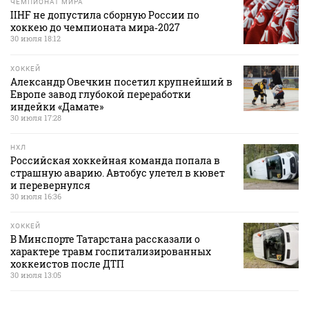
ЧЕМПИОНАТ МИРА
IIHF не допустила сборную России по
хоккею до чемпионата мира‑2027
30 июля 18:12
ХОККЕЙ
Александр Овечкин посетил крупнейший в
Европе завод глубокой переработки
индейки «Дамате»
30 июля 17:28
НХЛ
Российская хоккейная команда попала в
страшную аварию. Автобус улетел в кювет
и перевернулся
30 июля 16:36
ХОККЕЙ
В Минспорте Татарстана рассказали о
характере травм госпитализированных
хоккеистов после ДТП
30 июля 13:05