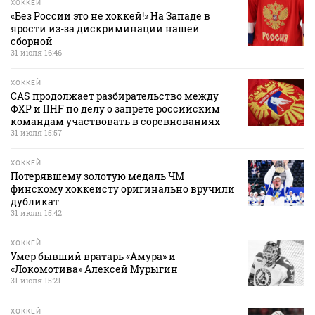
ХОККЕЙ
«Без России это не хоккей!» На Западе в
ярости из-за дискриминации нашей
сборной
31 июля 16:46
ХОККЕЙ
CAS продолжает разбирательство между
ФХР и IIHF по делу о запрете российским
командам участвовать в соревнованиях
31 июля 15:57
ХОККЕЙ
Потерявшему золотую медаль ЧМ
финскому хоккеисту оригинально вручили
дубликат
31 июля 15:42
ХОККЕЙ
Умер бывший вратарь «Амура» и
«Локомотива» Алексей Мурыгин
31 июля 15:21
ХОККЕЙ