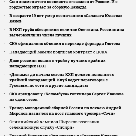
Сын знаменитого хоккеиста отказался от России. И с
гордостью играет за сборную Канады
В возрасте 19 лет умер воспитанник «Салавата Юлаева»
Ханов
В НХЛ грубо обесценили величие Овечкина. Россиянина
вычеркнули из числа лучших
СКА официально объявил о переходе форварда Глотова
Нападающий Мамин подписал контракт с ЦСКА
Двое россиян вошли в тройку лучших крайних
нападающих НХЛ
«Динамо» до начала сезона КХЛ должен пополнить
крайний нападающий. Клуб ведет переговоры с
Гусевым, но есть и другие кандидаты
СКА арендовал у «Коламбуса» голкипера Сергея Иванова
на один сезон
Тренер молодежной сборной России по хоккею Андрей
Миронов назначен на пост главного тренера «Сочи»
Олимпийский чемпион Широков возглавил
селекционную службу «Сибири»
Евгений Кузнецов: «Эти полгода в «Салавате Юлаеве»