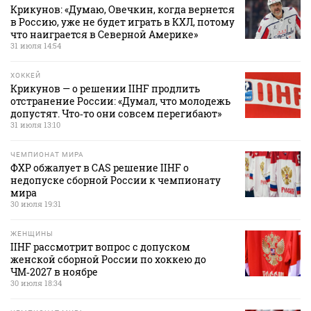
Крикунов: «Думаю, Овечкин, когда вернется
в Россию, уже не будет играть в КХЛ, потому
что наиграется в Северной Америке»
31 июля 14:54
ХОККЕЙ
Крикунов — о решении IIHF продлить
отстранение России: «Думал, что молодежь
допустят. Что‑то они совсем перегибают»
31 июля 13:10
ЧЕМПИОНАТ МИРА
ФХР обжалует в CAS решение IIHF о
недопуске сборной России к чемпионату
мира
30 июля 19:31
ЖЕНЩИНЫ
IIHF рассмотрит вопрос с допуском
женской сборной России по хоккею до
ЧМ‑2027 в ноябре
30 июля 18:34