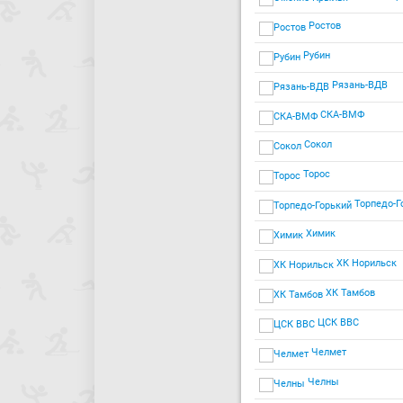
Ростов
Рубин
Рязань-ВДВ
СКА-ВМФ
Сокол
Торос
Торпедо-Г
Химик
ХК Норильск
ХК Тамбов
ЦСК ВВС
Челмет
Челны