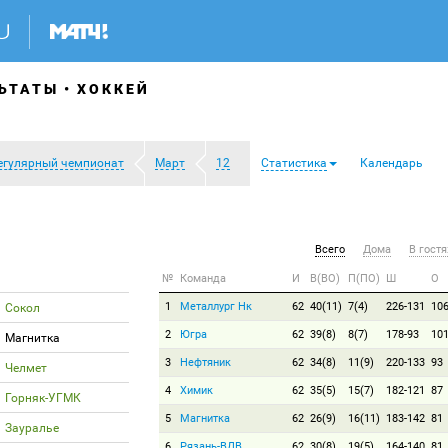
ЬТАТЫ
ХОККЕЙ
егулярный чемпионат
Март
12
Статистика
Календарь
Всего
Дома
В гостя
№
Команда
И
В(ВО)
П(ПО)
Ш
О
1
Металлург Нк
62
40(11)
7(4)
226-131
10
Сокол
2
Югра
62
39(8)
8(7)
178-93
10
Магнитка
3
Нефтяник
62
34(8)
11(9)
220-133
93
Челмет
4
Химик
62
35(5)
15(7)
182-121
87
Горняк-УГМК
5
Магнитка
62
26(9)
16(11)
183-142
81
Зауралье
6
Рязань-ВДВ
62
30(8)
19(5)
164-140
81