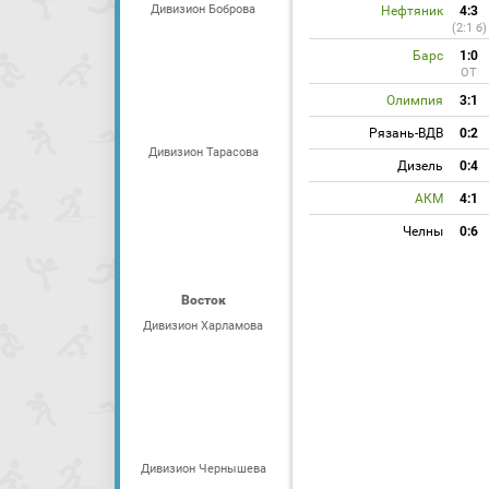
Дивизион Боброва
Нефтяник
4:3
(2:1 б)
Барс
1:0
ОТ
Олимпия
3:1
Рязань-ВДВ
0:2
Дивизион Тарасова
Дизель
0:4
АКМ
4:1
Челны
0:6
Восток
Дивизион Харламова
Дивизион Чернышева