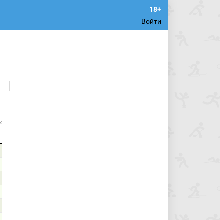
Войти
х
6
1