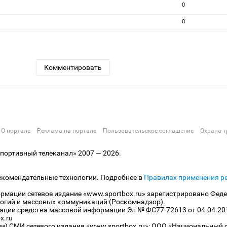
0
0
Комментировать
О портале
Реклама на портале
Пользовательское соглашение
Охрана т
ортивный телеканал» 2007 — 2026.
екомендательные технологии. Подробнее в
Правилах применения р
рмации сетевое издание «www.sportbox.ru» зарегистрировано Феде
огий и массовых коммуникаций (Роскомнадзор).
рации средства массовой информации Эл № ФС77-72613 от 04.04.20
x.ru
ли) СМИ сетевого издания «www.sportbox.ru»: ООО «Национальный 