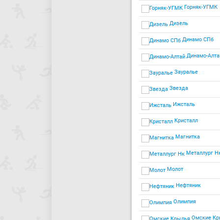
Горняк-УГМК
Дизель
Динамо СПб
Динамо-Алта
Зауралье
Звезда
Ижсталь
Кристалл
Магнитка
Металлург Н
Молот
Нефтяник
Олимпия
Омские Кр