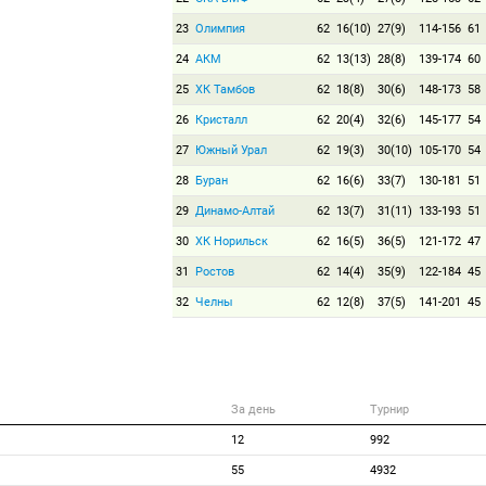
23
Олимпия
62
16(10)
27(9)
114-156
61
24
АКМ
62
13(13)
28(8)
139-174
60
25
ХК Тамбов
62
18(8)
30(6)
148-173
58
26
Кристалл
62
20(4)
32(6)
145-177
54
27
Южный Урал
62
19(3)
30(10)
105-170
54
28
Буран
62
16(6)
33(7)
130-181
51
29
Динамо-Алтай
62
13(7)
31(11)
133-193
51
30
ХК Норильск
62
16(5)
36(5)
121-172
47
31
Ростов
62
14(4)
35(9)
122-184
45
32
Челны
62
12(8)
37(5)
141-201
45
За день
Турнир
12
992
55
4932