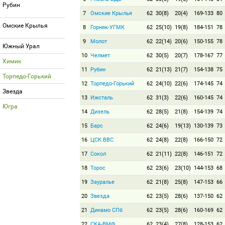
Рубин
7
Омские Крылья
62
30(8)
20(4)
169-133
80
Омские Крылья
8
Горняк-УГМК
62
25(10)
19(8)
184-151
78
9
Молот
62
22(14)
20(6)
150-155
78
Южный Урал
10
Челмет
62
30(5)
20(7)
178-167
77
Химик
11
Рубин
62
21(13)
21(7)
154-138
75
Торпедо-Горький
12
Торпедо-Горький
62
24(10)
22(6)
174-145
74
Звезда
13
Ижсталь
62
31(3)
22(6)
160-145
74
Югра
14
Дизель
62
28(5)
21(8)
154-139
74
15
Барс
62
24(6)
19(13)
130-139
73
16
ЦСК ВВС
62
24(8)
22(8)
166-150
72
17
Сокол
62
21(11)
22(8)
146-151
72
18
Торос
62
23(6)
23(10)
144-153
68
19
Зауралье
62
21(8)
25(8)
147-153
66
20
Звезда
62
23(5)
28(6)
137-150
62
21
Динамо СПб
62
23(5)
28(6)
160-169
62
22
СКА-ВМФ
62
23(4)
27(8)
128-153
62