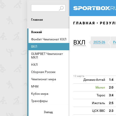
Главная
ГЛАВНАЯ
РЕЗУЛ
Хоккей
Фонбет Чемпионат КХЛ
ВХЛ
2025-26
Р
ВХЛ
OLIMPBET Чемпионат
МХЛ
НХЛ
Сборная России
12 марта
Чемпионат мира
Динамо-Алтай
1:4
МЧМ
Молот
2:0
Кубок мира
Торос
3:4
Трансферы
Ижсталь
2:5
ЦСК ВВС
2:3
Запад