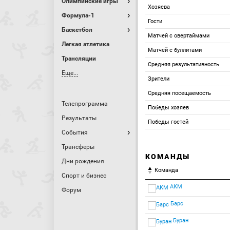
Олимпийские игры
Хозяева
Формула-1
Гости
Баскетбол
Матчей с овертаймами
Легкая атлетика
Матчей с буллитами
Трансляции
Средняя результативность
Еще...
Зрители
Средняя посещаемость
Телепрограмма
Победы хозяев
Результаты
Победы гостей
События
Трансферы
КОМАНДЫ
Дни рождения
Команда
Спорт и бизнес
АКМ
Форум
Барс
Буран