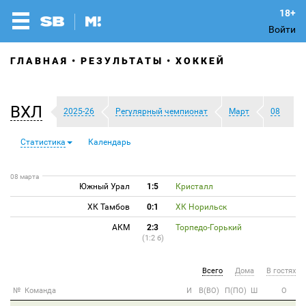
Войти
ГЛАВНАЯ
РЕЗУЛЬТАТЫ
ХОККЕЙ
ВХЛ
2025-26
Регулярный чемпионат
Март
08
Статистика
Календарь
08 марта
Южный Урал
1:5
Кристалл
ХК Тамбов
0:1
ХК Норильск
АКМ
2:3
Торпедо-Горький
(1:2 б)
Всего
Дома
В гостях
№
Команда
И
В(ВО)
П(ПО)
Ш
О