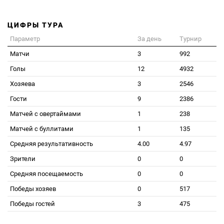
ЦИФРЫ ТУРА
Параметр
За день
Турнир
Матчи
3
992
Голы
12
4932
Хозяева
3
2546
Гости
9
2386
Матчей с овертаймами
1
238
Матчей с буллитами
1
135
Средняя результативность
4.00
4.97
Зрители
0
0
Средняя посещаемость
0
0
Победы хозяев
0
517
Победы гостей
3
475