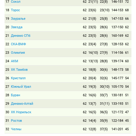
17
Сокол
62
21(11)
22(8)
146-151
72
18
Торос
62
23(6)
23(10)
144-153
68
19
Зауралье
62
21(8)
25(8)
147-153
66
20
Звезда
62
23(5)
28(6)
137-150
62
21
Динамо СПб
62
23(5)
28(6)
160-169
62
22
СКА-ВМФ
62
23(4)
27(8)
128-153
62
23
Олимпия
62
16(10)
27(9)
114-156
61
24
АКМ
62
13(13)
28(8)
139-174
60
25
ХК Тамбов
62
18(8)
30(6)
148-173
58
26
Кристалл
62
20(4)
32(6)
145-177
54
27
Южный Урал
62
19(3)
30(10)
105-170
54
28
Буран
62
16(6)
33(7)
130-181
51
29
Динамо-Алтай
62
13(7)
31(11)
133-193
51
30
ХК Норильск
62
16(5)
36(5)
121-172
47
31
Ростов
62
14(4)
35(9)
122-184
45
32
Челны
62
12(8)
37(5)
141-201
45