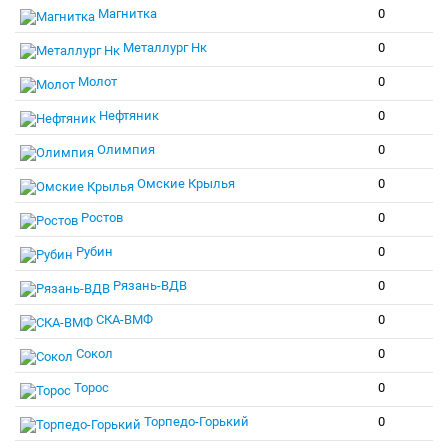
Магнитка
0
Металлург Нк
0
Молот
0
Нефтяник
0
Олимпия
0
Омские Крылья
0
Ростов
0
Рубин
0
Рязань-ВДВ
0
СКА-ВМФ
0
Сокол
0
Торос
0
Торпедо-Горький
0