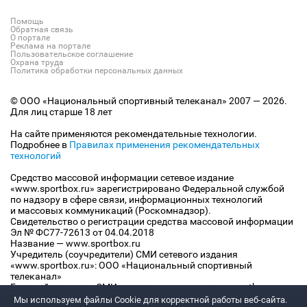
Помощь
Обратная связь
О портале
Реклама на портале
Пользовательское соглашение
Охрана труда
Политика обработки персональных данных
© ООО «Национальный спортивный телеканал» 2007 — 2026.
Для лиц старше 18 лет
На сайте применяются рекомендательные технологии.
Подробнее в
Правилах применения рекомендательных
технологий
Средство массовой информации сетевое издание
«www.sportbox.ru» зарегистрировано Федеральной службой
по надзору в сфере связи, информационных технологий
и массовых коммуникаций (Роскомнадзор).
Свидетельство о регистрации средства массовой информации
Эл № ФС77-72613 от 04.04.2018
Название — www.sportbox.ru
Учредитель (соучредители) СМИ сетевого издания
«www.sportbox.ru»: ООО «Национальный спортивный
телеканал»
Главный редактор СМИ сетевого издания «www.sportbox.ru»:
Конов В.А.
Мы используем файлы Сookie для корректной работы веб-сайта.