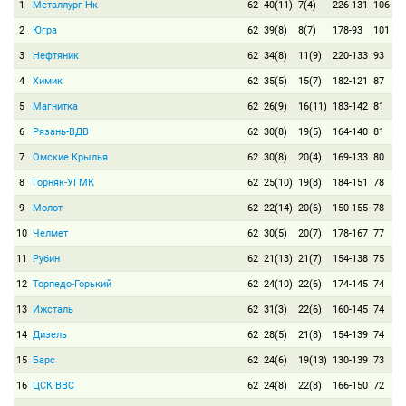
1
Металлург Нк
62
40(11)
7(4)
226-131
106
2
Югра
62
39(8)
8(7)
178-93
101
3
Нефтяник
62
34(8)
11(9)
220-133
93
4
Химик
62
35(5)
15(7)
182-121
87
5
Магнитка
62
26(9)
16(11)
183-142
81
6
Рязань-ВДВ
62
30(8)
19(5)
164-140
81
7
Омские Крылья
62
30(8)
20(4)
169-133
80
8
Горняк-УГМК
62
25(10)
19(8)
184-151
78
9
Молот
62
22(14)
20(6)
150-155
78
10
Челмет
62
30(5)
20(7)
178-167
77
11
Рубин
62
21(13)
21(7)
154-138
75
12
Торпедо-Горький
62
24(10)
22(6)
174-145
74
13
Ижсталь
62
31(3)
22(6)
160-145
74
14
Дизель
62
28(5)
21(8)
154-139
74
15
Барс
62
24(6)
19(13)
130-139
73
16
ЦСК ВВС
62
24(8)
22(8)
166-150
72