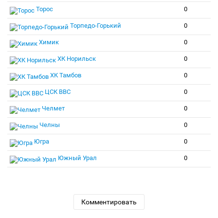
Торос
0
Торпедо-Горький
0
Химик
0
ХК Норильск
0
ХК Тамбов
0
ЦСК ВВС
0
Челмет
0
Челны
0
Югра
0
Южный Урал
0
Комментировать