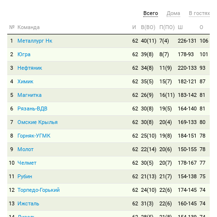
Всего
Дома
В гостях
№
Команда
И
В(ВО)
П(ПО)
Ш
О
1
Металлург Нк
62
40(11)
7(4)
226-131
106
2
Югра
62
39(8)
8(7)
178-93
101
3
Нефтяник
62
34(8)
11(9)
220-133
93
4
Химик
62
35(5)
15(7)
182-121
87
5
Магнитка
62
26(9)
16(11)
183-142
81
6
Рязань-ВДВ
62
30(8)
19(5)
164-140
81
7
Омские Крылья
62
30(8)
20(4)
169-133
80
8
Горняк-УГМК
62
25(10)
19(8)
184-151
78
9
Молот
62
22(14)
20(6)
150-155
78
10
Челмет
62
30(5)
20(7)
178-167
77
11
Рубин
62
21(13)
21(7)
154-138
75
12
Торпедо-Горький
62
24(10)
22(6)
174-145
74
13
Ижсталь
62
31(3)
22(6)
160-145
74