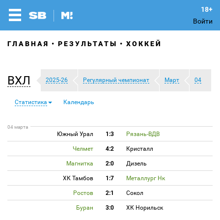
Войти
ГЛАВНАЯ
РЕЗУЛЬТАТЫ
ХОККЕЙ
ВХЛ
2025-26
Регулярный чемпионат
Март
04
Статистика
Календарь
04 марта
Южный Урал
1:3
Рязань-ВДВ
Челмет
4:2
Кристалл
Магнитка
2:0
Дизель
ХК Тамбов
1:7
Металлург Нк
Ростов
2:1
Сокол
Буран
3:0
ХК Норильск