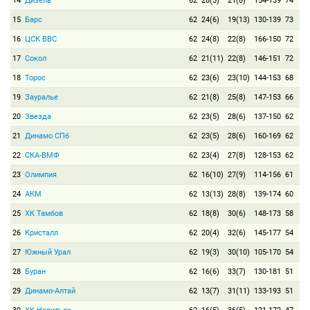
14
Дизель
62
28(5)
21(8)
154-139
74
15
Барс
62
24(6)
19(13)
130-139
73
16
ЦСК ВВС
62
24(8)
22(8)
166-150
72
17
Сокол
62
21(11)
22(8)
146-151
72
18
Торос
62
23(6)
23(10)
144-153
68
19
Зауралье
62
21(8)
25(8)
147-153
66
20
Звезда
62
23(5)
28(6)
137-150
62
21
Динамо СПб
62
23(5)
28(6)
160-169
62
22
СКА-ВМФ
62
23(4)
27(8)
128-153
62
23
Олимпия
62
16(10)
27(9)
114-156
61
24
АКМ
62
13(13)
28(8)
139-174
60
25
ХК Тамбов
62
18(8)
30(6)
148-173
58
26
Кристалл
62
20(4)
32(6)
145-177
54
27
Южный Урал
62
19(3)
30(10)
105-170
54
28
Буран
62
16(6)
33(7)
130-181
51
29
Динамо-Алтай
62
13(7)
31(11)
133-193
51