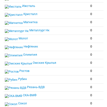
Ижсталь
0
Кристалл
0
Магнитка
0
Металлург Нк
0
Молот
0
Нефтяник
0
Олимпия
0
Омские Крылья
0
Ростов
0
Рубин
0
Рязань-ВДВ
0
СКА-ВМФ
0
Сокол
0