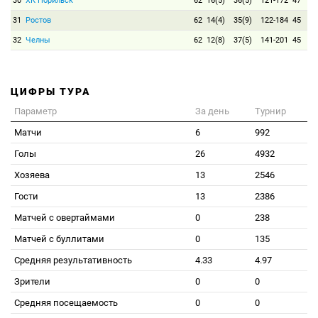
30
ХК Норильск
62
16(5)
36(5)
121-172
47
31
Ростов
62
14(4)
35(9)
122-184
45
32
Челны
62
12(8)
37(5)
141-201
45
ЦИФРЫ ТУРА
Параметр
За день
Турнир
Матчи
6
992
Голы
26
4932
Хозяева
13
2546
Гости
13
2386
Матчей с овертаймами
0
238
Матчей с буллитами
0
135
Средняя результативность
4.33
4.97
Зрители
0
0
Средняя посещаемость
0
0