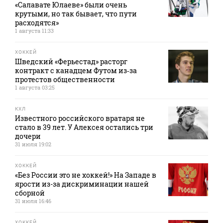
«Салавате Юлаеве» были очень
крутыми, но так бывает, что пути
расходятся»
1 августа 11:33
ХОККЕЙ
Шведский «Ферьестад» расторг
контракт с канадцем Футом из‑за
протестов общественности
1 августа 03:25
КХЛ
Известного российского вратаря не
стало в 39 лет. У Алексея остались три
дочери
31 июля 19:02
ХОККЕЙ
«Без России это не хоккей!» На Западе в
ярости из-за дискриминации нашей
сборной
31 июля 16:46
ХОККЕЙ