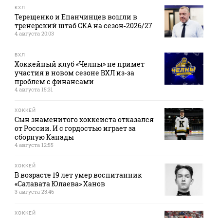
КХЛ
Терещенко и Епанчинцев вошли в
тренерский штаб СКА на сезон‑2026/27
4 августа 20:03
ВХЛ
Хоккейный клуб «Челны» не примет
участия в новом сезоне ВХЛ из‑за
проблем с финансами
4 августа 15:31
ХОККЕЙ
Сын знаменитого хоккеиста отказался
от России. И с гордостью играет за
сборную Канады
4 августа 12:55
ХОККЕЙ
В возрасте 19 лет умер воспитанник
«Салавата Юлаева» Ханов
3 августа 23:46
ХОККЕЙ