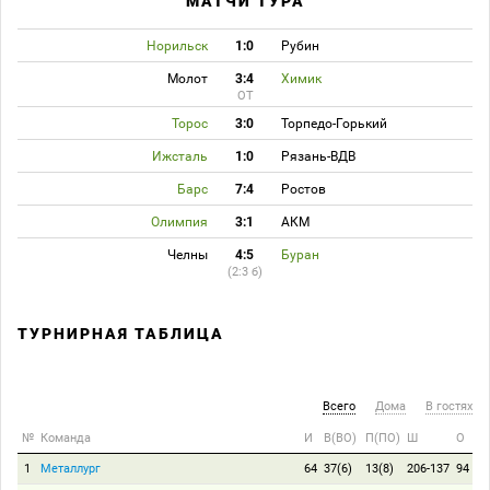
МАТЧИ ТУРА
Норильск
1:0
Рубин
Молот
3:4
Химик
ОТ
Торос
3:0
Торпедо-Горький
Ижсталь
1:0
Рязань-ВДВ
Барс
7:4
Ростов
Олимпия
3:1
АКМ
Челны
4:5
Буран
(2:3 б)
ТУРНИРНАЯ ТАБЛИЦА
Всего
Дома
В гостях
№
Команда
И
В(ВО)
П(ПО)
Ш
О
1
Металлург
64
37(6)
13(8)
206-137
94