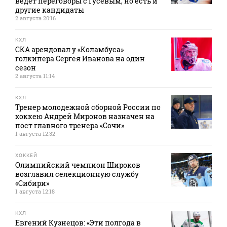
ведет переговоры с Гусевым, но есть и
другие кандидаты
2 августа 20:16
КХЛ
СКА арендовал у «Коламбуса»
голкипера Сергея Иванова на один
сезон
2 августа 11:14
КХЛ
Тренер молодежной сборной России по
хоккею Андрей Миронов назначен на
пост главного тренера «Сочи»
1 августа 12:32
ХОККЕЙ
Олимпийский чемпион Широков
возглавил селекционную службу
«Сибири»
1 августа 12:18
КХЛ
Евгений Кузнецов: «Эти полгода в