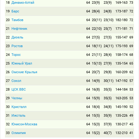
18
Динамо-Алтай
64
23(9)
23(9)
169-163
73
19
Барс
64
28(4)
24(8)
173-187
72
20
Тамбов
64
20(11)
23(10)
182-180
72
21
Нефтяник
64
22(10)
25(7)
171-181
71
22
Дизель
64
27(5)
27(5)
155-147
69
23
Ростов
64
18(11)
24(11)
175-193
69
24
Торос
64
21(11)
28(4)
158-174
68
25
Южный Урал
64
15(13)
27(9)
135-154
65
26
Омские Крылья
64
20(7)
29(8)
160-209
62
27
Сокол
64
14(9)
30(11)
147-192
57
28
ЦСК ВВС
64
16(8)
35(5)
144-184
53
29
Челны
64
15(9)
35(5)
163-205
53
30
Кристалл
64
18(4)
34(8)
145-190
52
31
Ижсталь
64
15(5)
35(9)
135-226
49
32
Юнисон-Москва
64
15(3)
37(9)
130-217
45
33
Олимпия
64
15(2)
40(7)
132-210
41