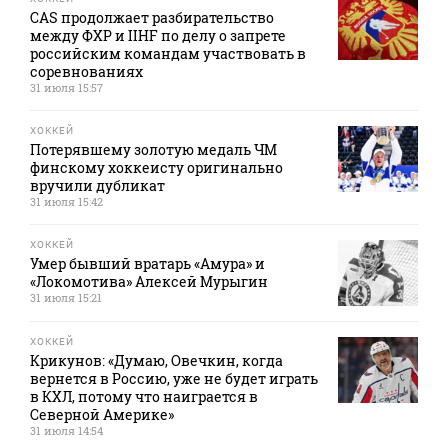
CAS продолжает разбирательство
между ФХР и IIHF по делу о запрете
российским командам участвовать в
соревнованиях
31 июля 15:57
ХОККЕЙ
Потерявшему золотую медаль ЧМ
финскому хоккеисту оригинально
вручили дубликат
31 июля 15:42
ХОККЕЙ
Умер бывший вратарь «Амура» и
«Локомотива» Алексей Мурыгин
31 июля 15:21
ХОККЕЙ
Крикунов: «Думаю, Овечкин, когда
вернется в Россию, уже не будет играть
в КХЛ, потому что наиграется в
Северной Америке»
31 июля 14:54