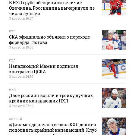
В НХЛ грубо обесценили величие
Овечкина. Россиянина вычеркнули из
числа лучших
3 августа 16:17
КХЛ
СКА официально объявил о переходе
форварда Глотова
3 августа 15:06
КХЛ
Нападающий Мамин подписал
контракт с ЦСКА
3 августа 14:20
НХЛ
Двое россиян вошли в тройку лучших
крайних нападающих НХЛ
3 августа 07:40
ХОККЕЙ
«Динамо» до начала сезона КХЛ должен
пополнить крайний нападающий. Клуб