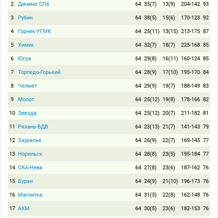
2
Динамо СПб
64
35(7)
13(9)
204-142
93
3
Рубин
64
38(5)
15(6)
170-123
92
4
Горняк-УГМК
64
25(11)
13(15)
213-175
87
5
Химик
64
32(7)
18(7)
225-168
85
6
Югра
64
29(8)
16(11)
160-124
85
7
Торпедо-Горький
64
28(9)
17(10)
195-170
84
8
Челмет
64
29(9)
19(7)
188-149
83
9
Молот
64
25(12)
19(8)
178-166
82
10
Звезда
64
25(12)
20(7)
211-182
81
11
Рязань-ВДВ
64
23(13)
21(7)
141-143
79
12
Зауралье
64
26(9)
22(7)
169-145
77
13
Норильск
64
28(8)
23(5)
195-184
77
14
СКА-Нева
64
27(8)
23(6)
187-162
76
15
Буран
64
24(9)
21(10)
196-173
76
16
Магнитка
64
31(3)
22(8)
162-148
76
17
АКМ
64
30(5)
23(6)
182-153
76