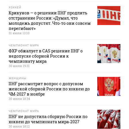
ХОККЕЙ
Крикунов — о решении IIHF продлить
отстранение России: «Думал, что
молодежь допустят. Что‑то они совсем
перегибают»
31 июля 13:10
ЧЕМПИОНАТ МИРА
ФХР обжалует в CAS решение IIHF о
недопуске сборной России к
чемпионату мира
30 июля 19:31
ЖЕНЩИНЫ
IIHF рассмотрит вопрос с допуском
женской сборной России по хоккею до
ЧМ‑2027 в ноябре
30 июля 18:34
ЧЕМПИОНАТ МИРА
IIHF не допустила сборную России по
хоккею до чемпионата мира‑2027
30 июля 18:12