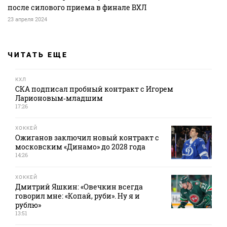
после силового приема в финале ВХЛ
23 апреля 2024
ЧИТАТЬ ЕЩЕ
КХЛ
СКА подписал пробный контракт с Игорем
Ларионовым‑младшим
17:26
ХОККЕЙ
Ожиганов заключил новый контракт с
московским «Динамо» до 2028 года
14:26
ХОККЕЙ
Дмитрий Яшкин: «Овечкин всегда
говорил мне: «Копай, руби». Ну я и
рублю»
13:51