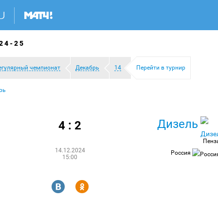
24-25
егулярный чемпионат
Декабрь
14
Перейти в турнир
рь
Дизель
4 : 2
Пенз
14.12.2024
Россия
15:00
R
Y