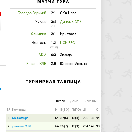
МАТЧИ ТУРА
Торпедо-Горький
2:1
СКА-Нева
Химик
3:4
Динамо СПб
ОТ
Олимпия
2:1
Кристалл
Ижсталь
1:2
ЦСК ВВС
(2:3 б)
АКМ
6:3
Звезда
Рязань-ВДВ
2:0
Юнисон-Москва
ТУРНИРНАЯ ТАБЛИЦА
Всего
Дома
В гостях
№
Команда
И
В(ВО)
П(ПО)
Ш
О
1
Металлург
64
37(6)
13(8)
206-137
94
2
Динамо СПб
64
35(7)
13(9)
204-142
93