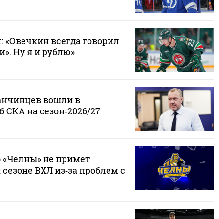
 «Овечкин всегда говорил
и». Ну я и рублю»
анчинцев вошли в
 СКА на сезон‑2026/27
 «Челны» не примет
 сезоне ВХЛ из‑за проблем с