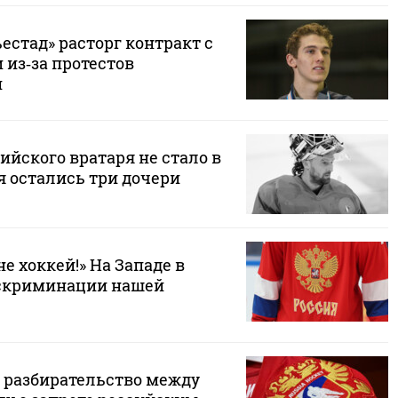
стад» расторг контракт с
 из‑за протестов
и
ийского вратаря не стало в
ея остались три дочери
не хоккей!» На Западе в
искриминации нашей
 разбирательство между