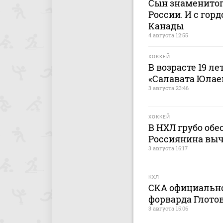
Сын знаменитог
России. И с гор
Канады
4 августа 12:55
ХОККЕЙ
В возрасте 19 л
«Салавата Юлае
3 августа 23:46
ХОККЕЙ
В НХЛ грубо об
Россиянина выч
3 августа 16:17
КХЛ
СКА официально
форварда Глото
3 августа 15:06