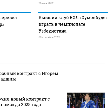
26 мая 2022
перевел
Бывший клуб ВХЛ «Хумо» будет
р»
играть в чемпионате
Узбекистана
08 сентября 2020
робный контракт с Игорем
ладшим
чил новый контракт с
амо» до 2028 года