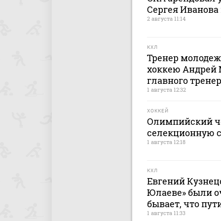
Сергея Иванова 
2 августа 11:14
КХЛ
Тренер молодеж
хоккею Андрей 
главного тренер
1 августа 12:32
ХОККЕЙ
Олимпийский ч
селекционную с
1 августа 12:18
КХЛ
Евгений Кузнецо
Юлаеве» были о
бывает, что пут
1 августа 11:33