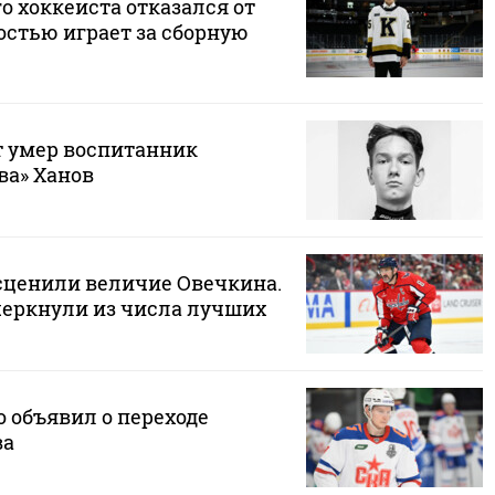
о хоккеиста отказался от
достью играет за сборную
ет умер воспитанник
ва» Ханов
есценили величие Овечкина.
еркнули из числа лучших
 объявил о переходе
ва