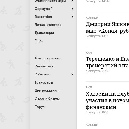
Олимпийские игры
6 августа 14:26
Формула-1
Баскетбол
ХОККЕЙ
Дмитрий Яшкин:
Легкая атлетика
мне: «Копай, руб
Трансляции
6 августа 13:51
Еще...
КХЛ
Терещенко и Еп
Телепрограмма
тренерский штаб
Результаты
4 августа 20:03
События
Трансферы
ВХЛ
Дни рождения
Хоккейный клуб
Спорт и бизнес
участия в новом
финансами
Форум
4 августа 15:31
ХОККЕЙ