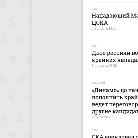
КХЛ
Нападающий Ма
ЦСКА
3 августа 14:20
НХЛ
Двое россиян в
крайних напад
3 августа 07:40
ХОККЕЙ
«Динамо» до на
пополнить край
ведет переговор
другие кандида
2 августа 20:16
КХЛ
СКА арендовал 