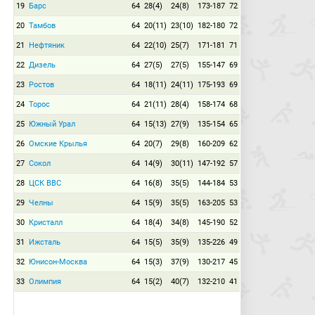
19
Барс
64
28(4)
24(8)
173-187
72
20
Тамбов
64
20(11)
23(10)
182-180
72
21
Нефтяник
64
22(10)
25(7)
171-181
71
22
Дизель
64
27(5)
27(5)
155-147
69
23
Ростов
64
18(11)
24(11)
175-193
69
24
Торос
64
21(11)
28(4)
158-174
68
25
Южный Урал
64
15(13)
27(9)
135-154
65
26
Омские Крылья
64
20(7)
29(8)
160-209
62
27
Сокол
64
14(9)
30(11)
147-192
57
28
ЦСК ВВС
64
16(8)
35(5)
144-184
53
29
Челны
64
15(9)
35(5)
163-205
53
30
Кристалл
64
18(4)
34(8)
145-190
52
31
Ижсталь
64
15(5)
35(9)
135-226
49
32
Юнисон-Москва
64
15(3)
37(9)
130-217
45
33
Олимпия
64
15(2)
40(7)
132-210
41