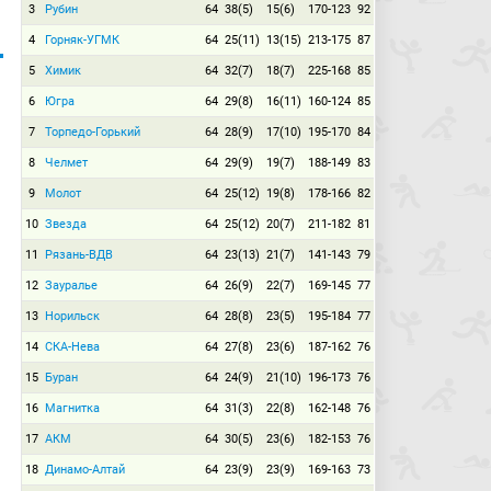
3
Рубин
64
38(5)
15(6)
170-123
92
4
Горняк-УГМК
64
25(11)
13(15)
213-175
87
5
Химик
64
32(7)
18(7)
225-168
85
6
Югра
64
29(8)
16(11)
160-124
85
7
Торпедо-Горький
64
28(9)
17(10)
195-170
84
8
Челмет
64
29(9)
19(7)
188-149
83
9
Молот
64
25(12)
19(8)
178-166
82
10
Звезда
64
25(12)
20(7)
211-182
81
11
Рязань-ВДВ
64
23(13)
21(7)
141-143
79
12
Зауралье
64
26(9)
22(7)
169-145
77
13
Норильск
64
28(8)
23(5)
195-184
77
14
СКА-Нева
64
27(8)
23(6)
187-162
76
15
Буран
64
24(9)
21(10)
196-173
76
16
Магнитка
64
31(3)
22(8)
162-148
76
17
АКМ
64
30(5)
23(6)
182-153
76
18
Динамо-Алтай
64
23(9)
23(9)
169-163
73