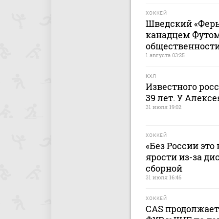
ХОККЕЙ
Шведский «Ферье
канадцем Футом
общественност
1 августа 03:25
КХЛ
Известного росс
39 лет. У Алекс
31 июля 19:02
ХОККЕЙ
«Без России это 
ярости из-за д
сборной
31 июля 16:46
ХОККЕЙ
CAS продолжает