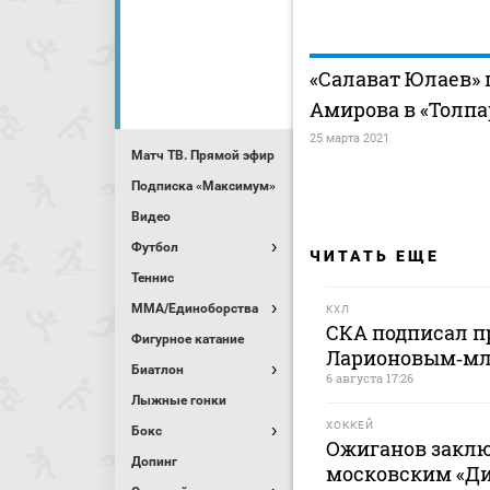
«Салават Юлаев» 
Амирова в «Толпа
25 марта 2021
Матч ТВ. Прямой эфир
Подписка «Максимум»
Видео
Футбол
ЧИТАТЬ ЕЩЕ
Теннис
MMA/Единоборства
КХЛ
СКА подписал п
Фигурное катание
Ларионовым‑м
Биатлон
6 августа 17:26
Лыжные гонки
ХОККЕЙ
Бокс
Ожиганов заклю
Допинг
московским «Дин