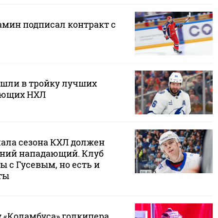
мин подписал контракт с
ошли в тройку лучших
ающих НХЛ
чала сезона КХЛ должен
ний нападающий. Клуб
ы с Гусевым, но есть и
ты
у «Коламбуса» голкипера