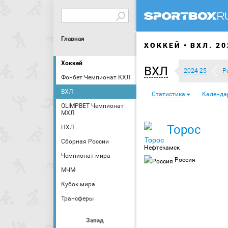
Главная
ХОККЕЙ
ВХЛ. 20
Хоккей
ВХЛ
2024-25
Р
Фонбет Чемпионат КХЛ
ВХЛ
Статистика
Календа
OLIMPBET Чемпионат
МХЛ
Торос
НХЛ
Сборная России
Нефтекамск
Чемпионат мира
Россия
МЧМ
Кубок мира
Трансферы
Запад