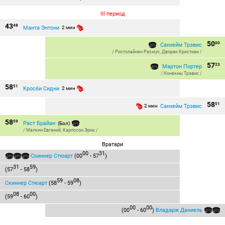
III период
43
48
Манта Энтони
2 мин
50
00
Санхейм Трэвис
/
Ристолайнен Расмус
,
Дворак Кристиан
/
57
23
Мартон Портер
/
Конекны Трэвис
/
58
51
Кросби Сидни
2 мин
58
51
Санхейм Трэвис
2 мин
58
59
Раст Брайан
(Бол)
/
Малкин Евгений
,
Карлссон Эрик
/
Вратари
00
31
Скиннер Стюарт
(00
- 57
)
31
59
(57
- 58
)
59
08
Скиннер Стюарт
(58
- 59
)
08
00
(59
- 60
)
00
00
(00
- 60
)
Владарж Даниель