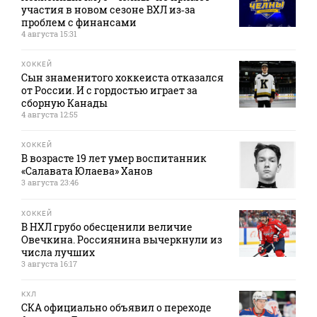
участия в новом сезоне ВХЛ из‑за
проблем с финансами
4 августа 15:31
ХОККЕЙ
Сын знаменитого хоккеиста отказался
от России. И с гордостью играет за
сборную Канады
4 августа 12:55
ХОККЕЙ
В возрасте 19 лет умер воспитанник
«Салавата Юлаева» Ханов
3 августа 23:46
ХОККЕЙ
В НХЛ грубо обесценили величие
Овечкина. Россиянина вычеркнули из
числа лучших
3 августа 16:17
КХЛ
СКА официально объявил о переходе