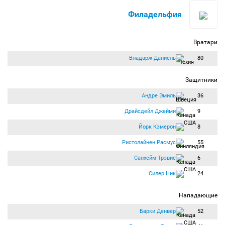
Филадельфия
Вратари
Владарж Даниель
80
Защитники
Андре Эмиль
36
Драйсдейл Джейми
9
Йорк Кэмерон
8
Ристолайнен Расмус
55
Санхейм Трэвис
6
Силер Ник
24
Нападающие
Барки Денвер
52