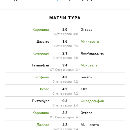
МАТЧИ ТУРА
Каролина
2:0
Оттава
Счет в серии: 4:0
Даллас
1:6
Миннесота
Счет в серии: 2:4
Колорадо
2:1
Лос-Анджелес
Счет в серии: 4:0
Тампа-Бэй
3:4
Монреаль
ОТ Счет в серии: 3:4
Баффало
4:3
Бостон
Счет в серии: 4:2
Вегас
4:2
Юта
Счет в серии: 4:2
Питтсбург
0:3
Филадельфия
Счет в серии: 2:4
Каролина
3:2
Оттава
ОТ Счет в серии: 4:0
Даллас
4:2
Миннесота
Счет в серии: 2:4