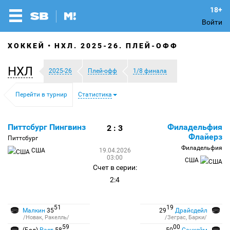
Войти
ХОККЕЙ
НХЛ. 2025-26. ПЛЕЙ-ОФФ
НХЛ
2025-26
Плей-офф
1/8 финала
Перейти в турнир
Статистика
Питтсбург Пингвинз
Филадельфия
2 : 3
Флайерз
Питтсбург
Филадельфия
США
19.04.2026
03:00
США
Счет в серии:
2:4
51
19
Малкин
35
29
Драйсдейл
/Новак, Ракелль/
/Зеграс, Барки/
59
00