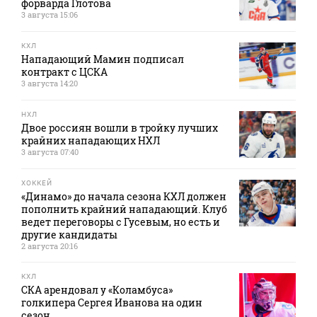
форварда Глотова
3 августа 15:06
КХЛ
Нападающий Мамин подписал
контракт с ЦСКА
3 августа 14:20
НХЛ
Двое россиян вошли в тройку лучших
крайних нападающих НХЛ
3 августа 07:40
ХОККЕЙ
«Динамо» до начала сезона КХЛ должен
пополнить крайний нападающий. Клуб
ведет переговоры с Гусевым, но есть и
другие кандидаты
2 августа 20:16
КХЛ
СКА арендовал у «Коламбуса»
голкипера Сергея Иванова на один
сезон