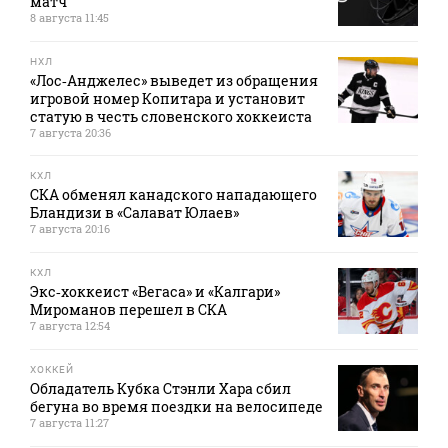
матч
8 августа 11:45
НХЛ
«Лос‑Анджелес» выведет из обращения
игровой номер Копитара и установит
статую в честь словенского хоккеиста
7 августа 20:36
КХЛ
СКА обменял канадского нападающего
Бландизи в «Салават Юлаев»
7 августа 20:16
КХЛ
Экс‑хоккеист «Вегаса» и «Калгари»
Мироманов перешел в СКА
7 августа 12:54
ХОККЕЙ
Обладатель Кубка Стэнли Хара сбил
бегуна во время поездки на велосипеде
7 августа 11:27