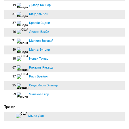
19
Дьюар Коннор
81
Киндель Бен
87
Кросби Сидни
46
Лизотт Блэйк
71
Малкин Евгений
39
Манта Энтони
18
Новак Томас
67
Ракелль Рикард
17
Раст Брайан
25
Сёдерблом Эльмер
59
Чинахов Егор
Тренер
Мьюз Дэн