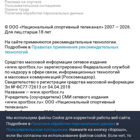
Реклама на портале
Пользовательское соглашение
Охрана труда
Политика обработки персональных данных
© ООО «Национальный спортивный телеканал» 2007 — 2026.
Для лиц старше 18 лет
На сайте применяются рекомендательные технологии.
Подробнее в
Правилах применения рекомендательных
технологий
Средство массовой информации сетевое издание
«www.sportbox.ru» зарегистрировано Федеральной службой
по надзору в сфере связи, информационных технологий
и массовых коммуникаций (Роскомнадзор).
Свидетельство о регистрации средства массовой информации
Эл № ФС77-72613 от 04.04.2018
Название — www.sportbox.ru
Учредитель (соучредители) СМИ сетевого издания
«www.sportbox.ru»: ООО «Национальный спортивный
телеканал»
Главный редактор СМИ сетевого издания «www.sportbox.ru»:
Конов В.А.
Мы используем файлы Сookie для корректной работы веб-сайта.
Номер телефона редакции СМИ сетевого издания
Подробнее в
Политике обработки персональных данных
и
«www.sportbox.ru»: +7 (495) 653 8419
Пользовательском соглашении
. Нажмите на кнопку «Хорошо»,
Адрес электронной почты редакции СМИ сетевого издания
если Вы согласны на использование файлов cookie. Если нет, то
«www.sportbox.ru»: editor@sportbox.ru