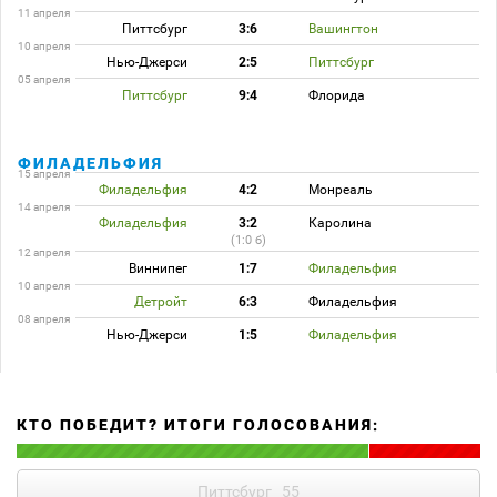
11 апреля
Питтсбург
3:6
Вашингтон
10 апреля
Нью-Джерси
2:5
Питтсбург
05 апреля
Питтсбург
9:4
Флорида
ФИЛАДЕЛЬФИЯ
15 апреля
Филадельфия
4:2
Монреаль
14 апреля
Филадельфия
3:2
Каролина
(1:0 б)
12 апреля
Виннипег
1:7
Филадельфия
10 апреля
Детройт
6:3
Филадельфия
08 апреля
Нью-Джерси
1:5
Филадельфия
КТО ПОБЕДИТ? ИТОГИ ГОЛОСОВАНИЯ:
Питтсбург
55