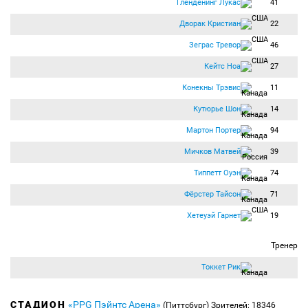
Гленденинг Лукас
41
Дворак Кристиан
22
Зеграс Тревор
46
Кейтс Ноа
27
Конекны Трэвис
11
Кутюрье Шон
14
Мартон Портер
94
Мичков Матвей
39
Типпетт Оуэн
74
Фёрстер Тайсон
71
Хетеуэй Гарнет
19
Тренер
Токкет Рик
СТАДИОН
«PPG Пэйнтс Арена»
(Питтсбург)
Зрителей: 18346