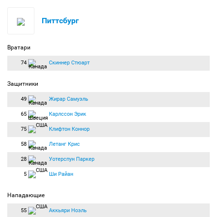
Питтсбург
Вратари
74
Скиннер Стюарт
Защитники
49
Жирар Самуэль
65
Карлссон Эрик
75
Клифтон Коннор
58
Летанг Крис
28
Уотерспун Паркер
5
Ши Райан
Нападающие
55
Аккьяри Ноэль