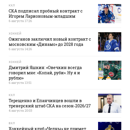
КХЛ
СКА подписал пробный контракт с
Игорем Ларионовым‑младшим
6 августа 17:26
ХОККЕЙ
Ожиганов заключил новый контракт с
московским «Динамо» до 2028 года
6 августа 14:26
ХОККЕЙ
Дмитрий Яшкин: «Овечкин всегда
говорил мне: «Копай, руби». Ну я и
рублю»
6 августа 13:51
КХЛ
Терещенко и Епанчинцев вошли в
тренерский штаб СКА на сезон‑2026/27
4 августа 20:03
ВХЛ
Хоккейный клуб «Челны» не примет