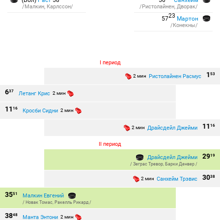
(Бол)
Раст
58
50
Санхейм
/Малкин, Карлссон/
/Ристолайнен, Дворак/
23
57
Мартон
/Конекны/
I период
1
53
Ристолайнен Расмус
2 мин
6
37
Летанг Крис
2 мин
11
16
Кросби Сидни
2 мин
11
16
Драйсдейл Джейми
2 мин
II период
29
19
Драйсдейл Джейми
/
Зеграс Тревор
,
Барки Денвер
/
30
38
Санхейм Трэвис
2 мин
35
51
Малкин Евгений
/
Новак Томас
,
Ракелль Рикард
/
38
48
Манта Энтони
2 мин