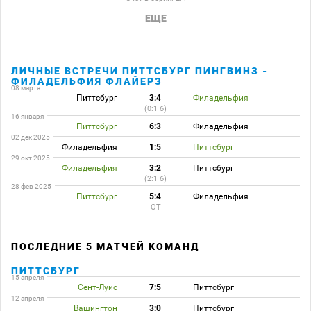
ЕЩЕ
ЛИЧНЫЕ ВСТРЕЧИ ПИТТСБУРГ ПИНГВИНЗ -
ФИЛАДЕЛЬФИЯ ФЛАЙЕРЗ
08 марта
Питтсбург
3:4
Филадельфия
(0:1 б)
16 января
Питтсбург
6:3
Филадельфия
02 дек 2025
Филадельфия
1:5
Питтсбург
29 окт 2025
Филадельфия
3:2
Питтсбург
(2:1 б)
28 фев 2025
Питтсбург
5:4
Филадельфия
ОТ
ПОСЛЕДНИЕ 5 МАТЧЕЙ КОМАНД
ПИТТСБУРГ
15 апреля
Сент-Луис
7:5
Питтсбург
12 апреля
Вашингтон
3:0
Питтсбург