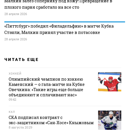
Малкин залез сопернику под кожу! Превращение в
плохого парня сработало на все сто
28 апреля 2026
«Питтсбург» победил «Филадельфию» в матче Кубка
Стэнли, Малкин принял участие в потасовке
28 апреля 2026
ЧИТАТЬ ЕЩЕ
ХОККЕЙ
Олимпийский чемпион по хоккею
Каменский — о гала‑матче на Кубке
Овечкина: «Такие игры еще больше
объединяют и сплачивают нас»
09:42
КХЛ
СКА подписал контракт с
экс‑защитником «Сан‑Хосе» Кныжовым
8 августа 20:29