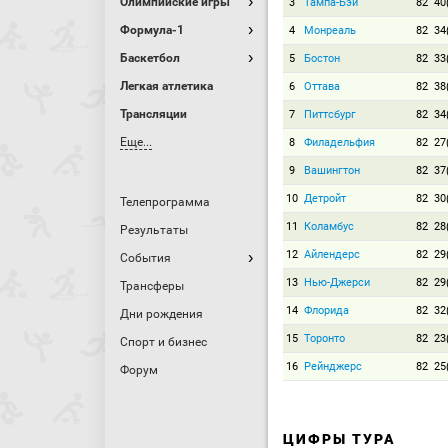
Олимпийские игры
3
Тампа-Бэй
82
40
Формула-1
4
Монреаль
82
34
Баскетбол
5
Бостон
82
33
Легкая атлетика
6
Оттава
82
38
Трансляции
7
Питтсбург
82
34
Еще...
8
Филадельфия
82
27
9
Вашингтон
82
37
10
Детройт
82
30
Телепрограмма
11
Коламбус
82
28
Результаты
12
Айлендерс
82
29
События
13
Нью-Джерси
82
29
Трансферы
14
Флорида
82
32
Дни рождения
15
Торонто
82
23
Спорт и бизнес
16
Рейнджерс
82
25
Форум
ЦИФРЫ ТУРА