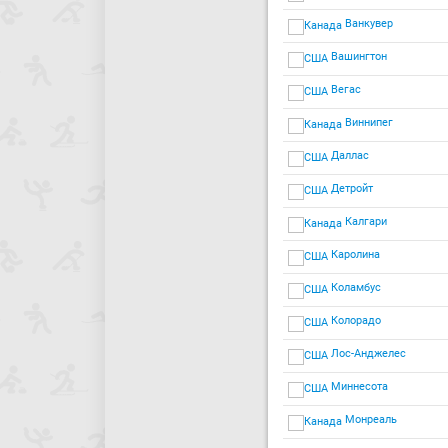
Ванкувер
Вашингтон
Вегас
Виннипег
Даллас
Детройт
Калгари
Каролина
Коламбус
Колорадо
Лос-Анджелес
Миннесота
Монреаль