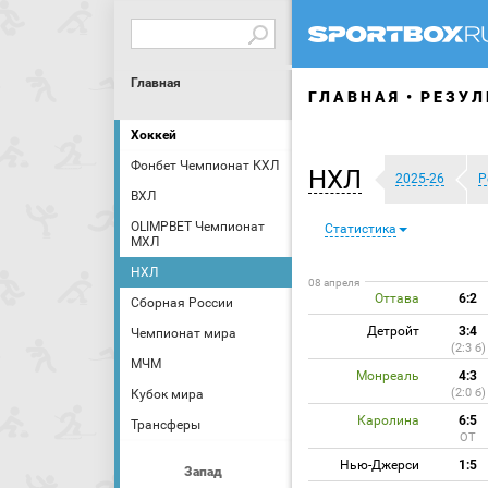
Главная
ГЛАВНАЯ
РЕЗУЛ
Хоккей
Фонбет Чемпионат КХЛ
НХЛ
2025-26
Р
ВХЛ
OLIMPBET Чемпионат
Статистика
МХЛ
НХЛ
08 апреля
Оттава
6:2
Сборная России
Детройт
3:4
Чемпионат мира
(2:3 б)
МЧМ
Монреаль
4:3
(2:0 б)
Кубок мира
Каролина
6:5
Трансферы
ОТ
Нью-Джерси
1:5
Запад