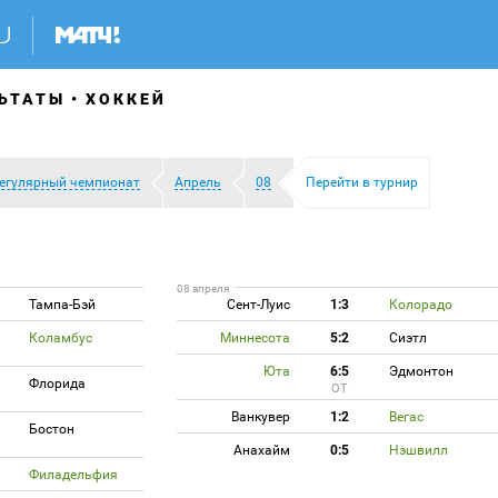
ЬТАТЫ
ХОККЕЙ
егулярный чемпионат
Апрель
08
Перейти в турнир
08 апреля
Тампа-Бэй
Сент-Луис
1:3
Колорадо
Коламбус
Миннесота
5:2
Сиэтл
Юта
6:5
Эдмонтон
Флорида
ОТ
Ванкувер
1:2
Вегас
Бостон
Анахайм
0:5
Нэшвилл
Филадельфия