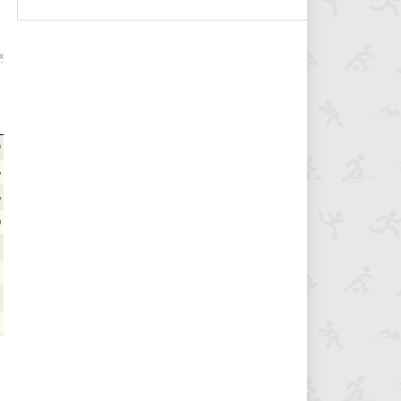
х
9
6
6
0