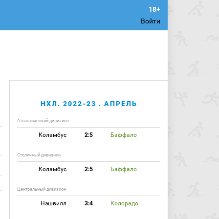
Войти
НХЛ. 2022-23 . АПРЕЛЬ
Атлантический дивизион
Коламбус
2:5
Баффало
Столичный дивизион
Коламбус
2:5
Баффало
Центральный дивизион
Нэшвилл
3:4
Колорадо