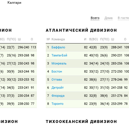
Калгари
Всего
Дома
В гостя
ЗИОН
АТЛАНТИЧЕСКИЙ ДИВИЗИОН
ВО)
П(ПО)
Ш
О
№
Команда
И
В(ВО)
П(ПО)
Ш
О
(14)
22(7)
296-240
113
1
Баффало
82
42(8)
23(9)
288-241
10
(7)
25(16)
293-268
98
2
Тампа-Бэй
82
40(10)
26(6)
290-231
10
(16)
27(12)
250-243
98
3
Монреаль
82
34(14)
24(10)
283-256
10
(6)
30(9)
263-244
95
4
Бостон
82
33(12)
27(10)
272-250
10
(12)
30(12)
253-253
92
5
Оттава
82
38(6)
27(11)
278-246
99
(14)
34(5)
233-241
91
6
Детройт
82
30(11)
31(10)
241-258
92
(13)
37(3)
230-254
87
7
Флорида
82
32(8)
38(4)
251-276
84
(9)
39(9)
238-250
77
8
Торонто
82
23(9)
36(14)
253-299
78
ВИЗИОН
ТИХООКЕАНСКИЙ ДИВИЗИОН