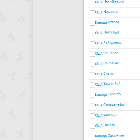
Нью-Джерси
Нэшвилл
Оттава
Питтсбург
Рейнджерс
Сан-Хосе
Сент-Луис
Сиэтл
Тампа-Бэй
Торонто
Филадельфия
Флорида
Чикаго
Эдмонтон