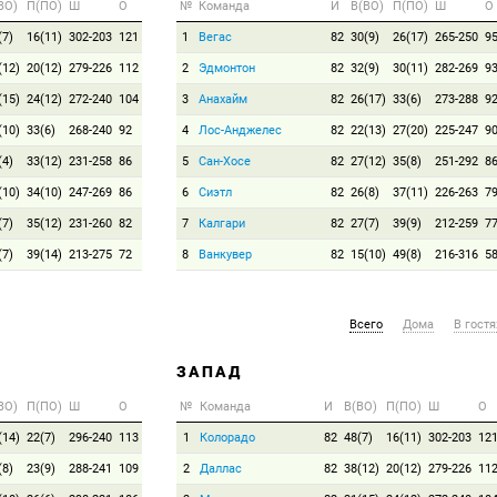
ВО)
П(ПО)
Ш
О
№
Команда
И
В(ВО)
П(ПО)
Ш
О
(7)
16(11)
302-203
121
1
Вегас
82
30(9)
26(17)
265-250
9
(12)
20(12)
279-226
112
2
Эдмонтон
82
32(9)
30(11)
282-269
9
(15)
24(12)
272-240
104
3
Анахайм
82
26(17)
33(6)
273-288
9
(10)
33(6)
268-240
92
4
Лос-Анджелес
82
22(13)
27(20)
225-247
9
(4)
33(12)
231-258
86
5
Сан-Хосе
82
27(12)
35(8)
251-292
8
(10)
34(10)
247-269
86
6
Сиэтл
82
26(8)
37(11)
226-263
7
(7)
35(12)
231-260
82
7
Калгари
82
27(7)
39(9)
212-259
7
(7)
39(14)
213-275
72
8
Ванкувер
82
15(10)
49(8)
216-316
5
Всего
Дома
В гостя
ЗАПАД
ВО)
П(ПО)
Ш
О
№
Команда
И
В(ВО)
П(ПО)
Ш
О
(14)
22(7)
296-240
113
1
Колорадо
82
48(7)
16(11)
302-203
12
(8)
23(9)
288-241
109
2
Даллас
82
38(12)
20(12)
279-226
11