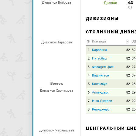
Дивизион Боброва
Даллас
4:3
ОТ
ДИВИЗИОНЫ
СТОЛИЧНЫЙ ДИВИ
№
Команда
И
В(
Дивизион Тарасова
1
Каролина
82
39
2
Питтсбург
82
34
3
Филадельфия
82
27
4
Вашингтон
82
37
Восток
5
Коламбус
82
28
Дивизион Харламова
6
Айлендерс
82
29
7
Нью-Джерси
82
29
8
Рейнджерс
82
25
ЦЕНТРАЛЬНЫЙ ДИ
Дивизион Чернышева