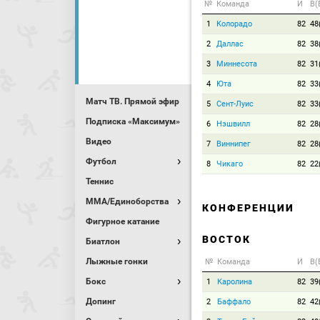
№
Команда
И
В(
1
Колорадо
82
48
2
Даллас
82
38
3
Миннесота
82
31
4
Юта
82
33
Матч ТВ. Прямой эфир
5
Сент-Луис
82
33
Подписка «Максимум»
6
Нэшвилл
82
28
Видео
7
Виннипег
82
28
Футбол
8
Чикаго
82
22
Теннис
MMA/Единоборства
КОНФЕРЕНЦИИ
Фигурное катание
ВОСТОК
Биатлон
Лыжные гонки
№
Команда
И
В(
Бокс
1
Каролина
82
39
Допинг
2
Баффало
82
42