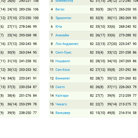
(10)
26(6)
290-231
106
3
Миннесота
82
31(15)
24(12)
272-240
10
(14)
24(10)
283-256
106
4
Вегас
82
30(9)
26(17)
265-250
95
(12)
27(10)
272-250
100
5
Эдмонтон
82
32(9)
30(11)
282-269
93
(6)
27(11)
278-246
99
6
Юта
82
33(10)
33(6)
268-240
92
(7)
25(16)
293-268
98
7
Анахайм
82
26(17)
33(6)
273-288
92
(16)
27(12)
250-243
98
8
Лос-Анджелес
82
22(13)
27(20)
225-247
90
(6)
30(9)
263-244
95
9
Сент-Луис
82
33(4)
33(12)
231-258
86
(11)
31(10)
241-258
92
10
Нэшвилл
82
28(10)
34(10)
247-269
86
(12)
30(12)
253-253
92
11
Сан-Хосе
82
27(12)
35(8)
251-292
86
(14)
34(5)
233-241
91
12
Виннипег
82
28(7)
35(12)
231-260
82
(13)
37(3)
230-254
87
13
Сиэтл
82
26(8)
37(11)
226-263
79
(8)
38(4)
251-276
84
14
Калгари
82
27(7)
39(9)
212-259
77
(9)
36(14)
253-299
78
15
Чикаго
82
22(7)
39(14)
213-275
72
(9)
39(9)
238-250
77
16
Ванкувер
82
15(10)
49(8)
216-316
58