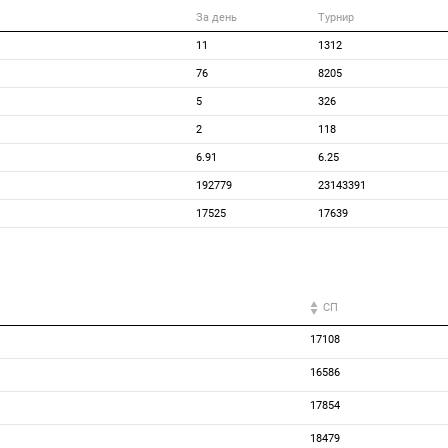
За день
Турнир
11
1312
76
8205
5
326
2
118
6.91
6.25
192779
23143391
17525
17639
СП
17108
16586
17854
18479