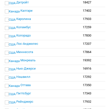
Детройт
18427
Калгари
17402
Каролина
17933
Коламбус
17259
Колорадо
17830
Лос-Анджелес
17207
Миннесота
17864
Монреаль
19392
Нью-Джерси
16916
Нэшвилл
17292
Оттава
17350
Питтсбург
17343
Рейнджерс
17932