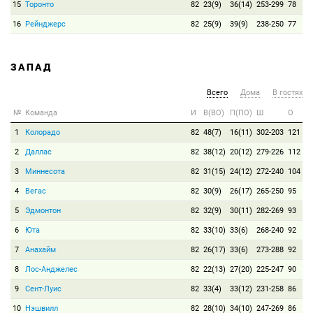
15
Торонто
82
23(9)
36(14)
253-299
78
16
Рейнджерс
82
25(9)
39(9)
238-250
77
ЗАПАД
Всего
Дома
В гостях
№
Команда
И
В(ВО)
П(ПО)
Ш
О
1
Колорадо
82
48(7)
16(11)
302-203
121
2
Даллас
82
38(12)
20(12)
279-226
112
3
Миннесота
82
31(15)
24(12)
272-240
104
4
Вегас
82
30(9)
26(17)
265-250
95
5
Эдмонтон
82
32(9)
30(11)
282-269
93
6
Юта
82
33(10)
33(6)
268-240
92
7
Анахайм
82
26(17)
33(6)
273-288
92
8
Лос-Анджелес
82
22(13)
27(20)
225-247
90
9
Сент-Луис
82
33(4)
33(12)
231-258
86
10
Нэшвилл
82
28(10)
34(10)
247-269
86