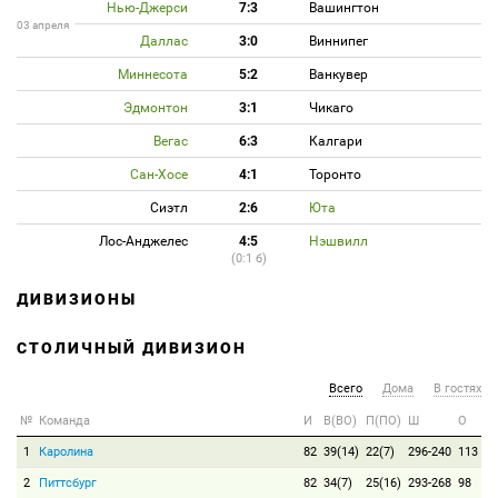
Нью-Джерси
7:3
Вашингтон
03 апреля
Даллас
3:0
Виннипег
Миннесота
5:2
Ванкувер
Эдмонтон
3:1
Чикаго
Вегас
6:3
Калгари
Сан-Хосе
4:1
Торонто
Сиэтл
2:6
Юта
Лос-Анджелес
4:5
Нэшвилл
(0:1 б)
ДИВИЗИОНЫ
СТОЛИЧНЫЙ ДИВИЗИОН
Всего
Дома
В гостях
№
Команда
И
В(ВО)
П(ПО)
Ш
О
1
Каролина
82
39(14)
22(7)
296-240
113
2
Питтсбург
82
34(7)
25(16)
293-268
98