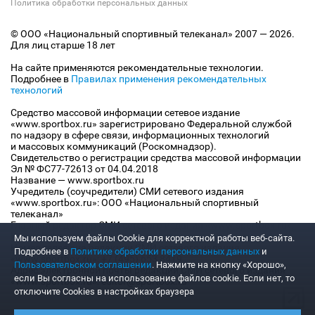
Политика обработки персональных данных
© ООО «Национальный спортивный телеканал» 2007 — 2026.
Для лиц старше 18 лет
На сайте применяются рекомендательные технологии.
Подробнее в
Правилах применения рекомендательных
технологий
Средство массовой информации сетевое издание
«www.sportbox.ru» зарегистрировано Федеральной службой
по надзору в сфере связи, информационных технологий
и массовых коммуникаций (Роскомнадзор).
Свидетельство о регистрации средства массовой информации
Эл № ФС77-72613 от 04.04.2018
Название — www.sportbox.ru
Учредитель (соучредители) СМИ сетевого издания
«www.sportbox.ru»: ООО «Национальный спортивный
телеканал»
Главный редактор СМИ сетевого издания «www.sportbox.ru»:
Конов В.А.
Мы используем файлы Сookie для корректной работы веб-сайта.
Номер телефона редакции СМИ сетевого издания
Подробнее в
Политике обработки персональных данных
и
«www.sportbox.ru»: +7 (495) 653 8419
Пользовательском соглашении
. Нажмите на кнопку «Хорошо»,
Адрес электронной почты редакции СМИ сетевого издания
если Вы согласны на использование файлов cookie. Если нет, то
«www.sportbox.ru»: editor@sportbox.ru
отключите Cookies в настройках браузера