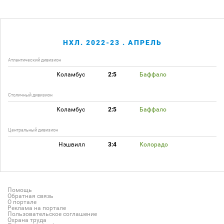
НХЛ. 2022-23 . АПРЕЛЬ
Атлантический дивизион
Коламбус
2:5
Баффало
Столичный дивизион
Коламбус
2:5
Баффало
Центральный дивизион
Нэшвилл
3:4
Колорадо
Помощь
Обратная связь
О портале
Реклама на портале
Пользовательское соглашение
Охрана труда