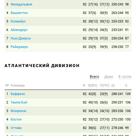
3
Филадельфия
82
27(16)
27(12)
250-243
98
4
Вашингтон
82
37(6)
30(9)
263-244
95
5
Коламбус
82
28(12)
30(12)
253-253
92
6
Айлендерс
82
29(14)
34(5)
233-241
91
7
Нью-Джерси
82
29(13)
37(3)
230-254
87
8
Рейнджерс
82
25(9)
39(9)
238-250
77
АТЛАНТИЧЕСКИЙ ДИВИЗИОН
Всего
Дома
В гостях
№
Команда
И
В(ВО)
П(ПО)
Ш
О
1
Баффало
82
42(8)
23(9)
288-241
109
2
Тампа-Бэй
82
40(10)
26(6)
290-231
106
3
Монреаль
82
34(14)
24(10)
283-256
106
4
Бостон
82
33(12)
27(10)
272-250
100
5
Оттава
82
38(6)
27(11)
278-246
99