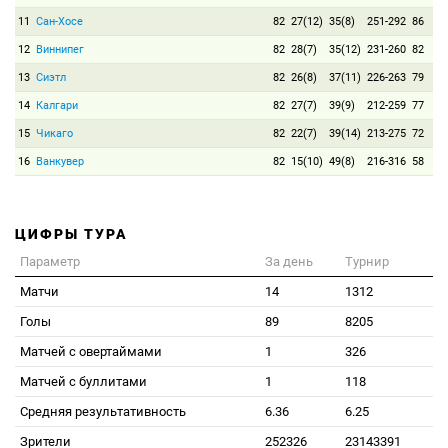
11
Сан-Хосе
82
27(12)
35(8)
251-292
86
12
Виннипег
82
28(7)
35(12)
231-260
82
13
Сиэтл
82
26(8)
37(11)
226-263
79
14
Калгари
82
27(7)
39(9)
212-259
77
15
Чикаго
82
22(7)
39(14)
213-275
72
16
Ванкувер
82
15(10)
49(8)
216-316
58
ЦИФРЫ ТУРА
Параметр
За день
Турнир
Матчи
14
1312
Голы
89
8205
Матчей с овертаймами
1
326
Матчей с буллитами
1
118
Средняя результативность
6.36
6.25
Зрители
252326
23143391