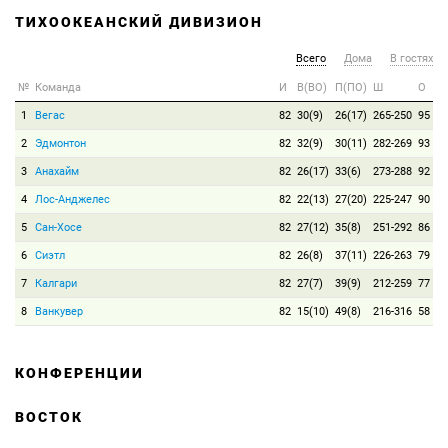
ТИХООКЕАНСКИЙ ДИВИЗИОН
Всего
Дома
В гостях
№
Команда
И
В(ВО)
П(ПО)
Ш
О
1
Вегас
82
30(9)
26(17)
265-250
95
2
Эдмонтон
82
32(9)
30(11)
282-269
93
3
Анахайм
82
26(17)
33(6)
273-288
92
4
Лос-Анджелес
82
22(13)
27(20)
225-247
90
5
Сан-Хосе
82
27(12)
35(8)
251-292
86
6
Сиэтл
82
26(8)
37(11)
226-263
79
7
Калгари
82
27(7)
39(9)
212-259
77
8
Ванкувер
82
15(10)
49(8)
216-316
58
КОНФЕРЕНЦИИ
ВОСТОК