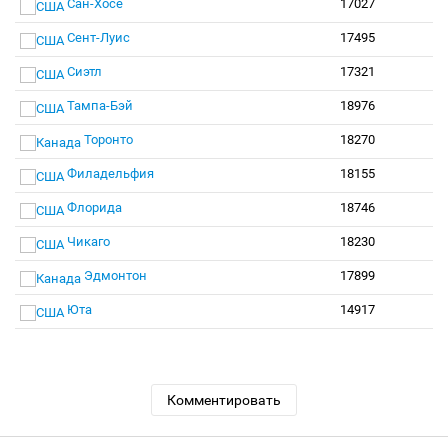
Сан-Хосе
17027
Сент-Луис
17495
Сиэтл
17321
Тампа-Бэй
18976
Торонто
18270
Филадельфия
18155
Флорида
18746
Чикаго
18230
Эдмонтон
17899
Юта
14917
Комментировать