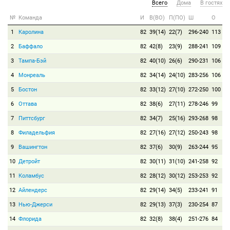
Всего
Дома
В гостях
№
Команда
И
В(ВО)
П(ПО)
Ш
О
1
Каролина
82
39(14)
22(7)
296-240
113
2
Баффало
82
42(8)
23(9)
288-241
109
3
Тампа-Бэй
82
40(10)
26(6)
290-231
106
4
Монреаль
82
34(14)
24(10)
283-256
106
5
Бостон
82
33(12)
27(10)
272-250
100
6
Оттава
82
38(6)
27(11)
278-246
99
7
Питтсбург
82
34(7)
25(16)
293-268
98
8
Филадельфия
82
27(16)
27(12)
250-243
98
9
Вашингтон
82
37(6)
30(9)
263-244
95
10
Детройт
82
30(11)
31(10)
241-258
92
11
Коламбус
82
28(12)
30(12)
253-253
92
12
Айлендерс
82
29(14)
34(5)
233-241
91
13
Нью-Джерси
82
29(13)
37(3)
230-254
87
14
Флорида
82
32(8)
38(4)
251-276
84