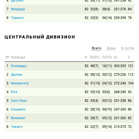
6
Детройт
82
30(11)
31(10)
241-258
92
7
Флорида
82
32(8)
38(4)
251-276
84
8
Торонто
82
23(9)
36(14)
253-299
78
ЦЕНТРАЛЬНЫЙ ДИВИЗИОН
Всего
Дома
В гостях
№
Команда
И
В(ВО)
П(ПО)
Ш
О
1
Колорадо
82
48(7)
16(11)
302-203
121
2
Даллас
82
38(12)
20(12)
279-226
112
3
Миннесота
82
31(15)
24(12)
272-240
104
4
Юта
82
33(10)
33(6)
268-240
92
5
Сент-Луис
82
33(4)
33(12)
231-258
86
6
Нэшвилл
82
28(10)
34(10)
247-269
86
7
Виннипег
82
28(7)
35(12)
231-260
82
8
Чикаго
82
22(7)
39(14)
213-275
72