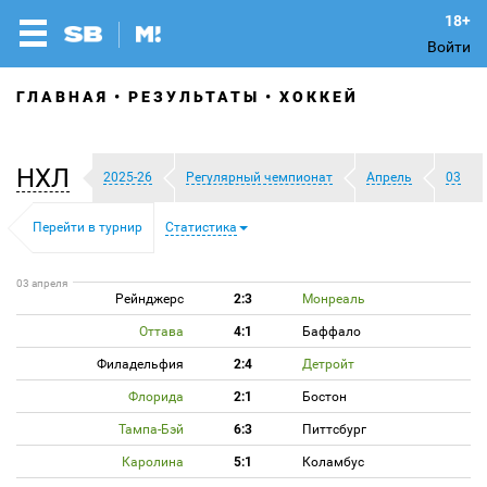
Войти
ГЛАВНАЯ
РЕЗУЛЬТАТЫ
ХОККЕЙ
НХЛ
2025-26
Регулярный чемпионат
Апрель
03
Перейти в турнир
Статистика
03 апреля
Рейнджерс
2:3
Монреаль
Оттава
4:1
Баффало
Филадельфия
2:4
Детройт
Флорида
2:1
Бостон
Тампа-Бэй
6:3
Питтсбург
Каролина
5:1
Коламбус