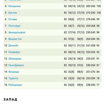
4
Монреаль
82
34(14)
24(10)
283-256
106
5
Бостон
82
33(12)
27(10)
272-250
100
6
Оттава
82
38(6)
27(11)
278-246
99
7
Питтсбург
82
34(7)
25(16)
293-268
98
8
Филадельфия
82
27(16)
27(12)
250-243
98
9
Вашингтон
82
37(6)
30(9)
263-244
95
10
Детройт
82
30(11)
31(10)
241-258
92
11
Коламбус
82
28(12)
30(12)
253-253
92
12
Айлендерс
82
29(14)
34(5)
233-241
91
13
Нью-Джерси
82
29(13)
37(3)
230-254
87
14
Флорида
82
32(8)
38(4)
251-276
84
15
Торонто
82
23(9)
36(14)
253-299
78
16
Рейнджерс
82
25(9)
39(9)
238-250
77
ЗАПАД