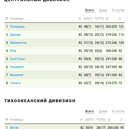
Всего
Дома
В гостях
№
Команда
И
В(ВО)
П(ПО)
Ш
О
1
Колорадо
82
48(7)
16(11)
302-203
121
2
Даллас
82
38(12)
20(12)
279-226
112
3
Миннесота
82
31(15)
24(12)
272-240
104
4
Юта
82
33(10)
33(6)
268-240
92
5
Сент-Луис
82
33(4)
33(12)
231-258
86
6
Нэшвилл
82
28(10)
34(10)
247-269
86
7
Виннипег
82
28(7)
35(12)
231-260
82
8
Чикаго
82
22(7)
39(14)
213-275
72
ТИХООКЕАНСКИЙ ДИВИЗИОН
Всего
Дома
В гостях
№
Команда
И
В(ВО)
П(ПО)
Ш
О
1
Вегас
82
30(9)
26(17)
265-250
95