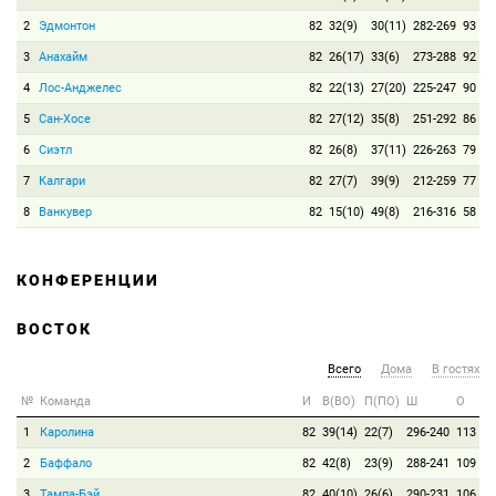
2
Эдмонтон
82
32(9)
30(11)
282-269
93
3
Анахайм
82
26(17)
33(6)
273-288
92
4
Лос-Анджелес
82
22(13)
27(20)
225-247
90
5
Сан-Хосе
82
27(12)
35(8)
251-292
86
6
Сиэтл
82
26(8)
37(11)
226-263
79
7
Калгари
82
27(7)
39(9)
212-259
77
8
Ванкувер
82
15(10)
49(8)
216-316
58
КОНФЕРЕНЦИИ
ВОСТОК
Всего
Дома
В гостях
№
Команда
И
В(ВО)
П(ПО)
Ш
О
1
Каролина
82
39(14)
22(7)
296-240
113
2
Баффало
82
42(8)
23(9)
288-241
109
3
Тампа-Бэй
82
40(10)
26(6)
290-231
106