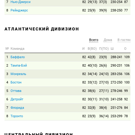
7
Нью-Джерси
82
29(13)
37(3)
230-254
87
8
Рейнджерс
82
25(9)
39(9)
238-250
77
АТЛАНТИЧЕСКИЙ ДИВИЗИОН
Всего
Дома
В гостях
№
Команда
И
В(ВО)
П(ПО)
Ш
О
1
Баффало
82
42(8)
23(9)
288-241
109
2
Тампа-Бэй
82
40(10)
26(6)
290-231
106
3
Монреаль
82
34(14)
24(10)
283-256
106
4
Бостон
82
33(12)
27(10)
272-250
100
5
Оттава
82
38(6)
27(11)
278-246
99
6
Детройт
82
30(11)
31(10)
241-258
92
7
Флорида
82
32(8)
38(4)
251-276
84
8
Торонто
82
23(9)
36(14)
253-299
78
ЦЕНТРАЛЬНЫЙ ДИВИЗИОН