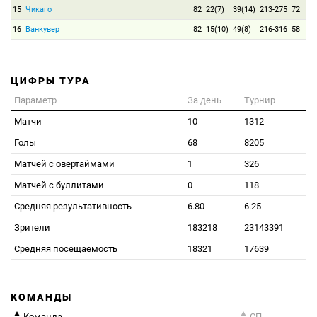
15
Чикаго
82
22(7)
39(14)
213-275
72
16
Ванкувер
82
15(10)
49(8)
216-316
58
ЦИФРЫ ТУРА
Параметр
За день
Турнир
Матчи
10
1312
Голы
68
8205
Матчей с овертаймами
1
326
Матчей с буллитами
0
118
Средняя результативность
6.80
6.25
Зрители
183218
23143391
Средняя посещаемость
18321
17639
КОМАНДЫ
Команда
СП