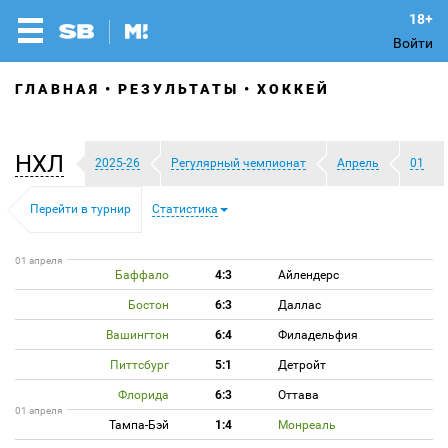
Войти
ГЛАВНАЯ
РЕЗУЛЬТАТЫ
ХОККЕЙ
НХЛ
2025-26
Регулярный чемпионат
Апрель
01
Перейти в турнир
Статистика
01 апреля
Баффало
4:3
Айлендерс
Бостон
6:3
Даллас
Вашингтон
6:4
Филадельфия
Питтсбург
5:1
Детройт
Флорида
6:3
Оттава
01 апреля
Тампа-Бэй
1:4
Монреаль