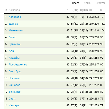
Всего
Дома
В гостях
№
Команда
И
В(ВО)
П(ПО)
Ш
О
1
Колорадо
82
48(7)
16(11)
302-203
121
2
Даллас
82
38(12)
20(12)
279-226
112
3
Миннесота
82
31(15)
24(12)
272-240
104
4
Вегас
82
30(9)
26(17)
265-250
95
5
Эдмонтон
82
32(9)
30(11)
282-269
93
6
Юта
82
33(10)
33(6)
268-240
92
7
Анахайм
82
26(17)
33(6)
273-288
92
8
Лос-Анджелес
82
22(13)
27(20)
225-247
90
9
Сент-Луис
82
33(4)
33(12)
231-258
86
10
Нэшвилл
82
28(10)
34(10)
247-269
86
11
Сан-Хосе
82
27(12)
35(8)
251-292
86
12
Виннипег
82
28(7)
35(12)
231-260
82
13
Сиэтл
82
26(8)
37(11)
226-263
79
14
Калгари
82
27(7)
39(9)
212-259
77