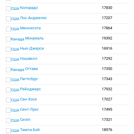
Колорадо
17830
Лос-Анджелес
17207
Миннесота
17864
Монреаль
19392
Нью-Джерси
16916
Нэшвилл
17292
Оттава
17350
Питтсбург
17343
Рейнджерс
17932
Сан-Хосе
17027
Сент-Луис
17495
Сиэтл
17321
Тампа-Бэй
18976