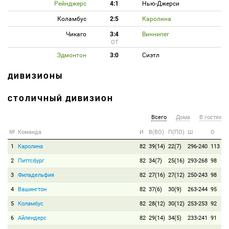
Рейнджерс
4:1
Нью-Джерси
Коламбус
2:5
Каролина
Чикаго
3:4
Виннипег
ОТ
Эдмонтон
3:0
Сиэтл
ДИВИЗИОНЫ
СТОЛИЧНЫЙ ДИВИЗИОН
Всего
Дома
В гостях
№
Команда
И
В(ВО)
П(ПО)
Ш
О
1
Каролина
82
39(14)
22(7)
296-240
113
2
Питтсбург
82
34(7)
25(16)
293-268
98
3
Филадельфия
82
27(16)
27(12)
250-243
98
4
Вашингтон
82
37(6)
30(9)
263-244
95
5
Коламбус
82
28(12)
30(12)
253-253
92
6
Айлендерс
82
29(14)
34(5)
233-241
91