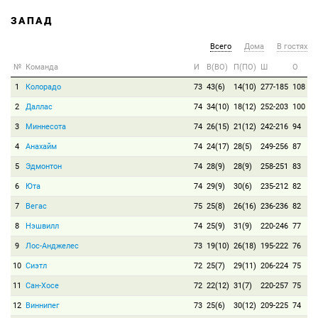
ЗАПАД
Всего
Дома
В гостях
№
Команда
И
В(ВО)
П(ПО)
Ш
О
1
Колорадо
73
43(6)
14(10)
277-185
108
2
Даллас
74
34(10)
18(12)
252-203
100
3
Миннесота
74
26(15)
21(12)
242-216
94
4
Анахайм
74
24(17)
28(5)
249-256
87
5
Эдмонтон
74
28(9)
28(9)
258-251
83
6
Юта
74
29(9)
30(6)
235-212
82
7
Вегас
75
25(8)
26(16)
236-236
82
8
Нэшвилл
74
25(9)
31(9)
220-246
77
9
Лос-Анджелес
73
19(10)
26(18)
195-222
76
10
Сиэтл
72
25(7)
29(11)
206-224
75
11
Сан-Хосе
72
22(12)
31(7)
220-257
75
12
Виннипег
73
25(6)
30(12)
209-225
74