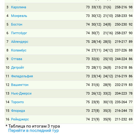
3
Каролина
73
33(13)
21(6)
258-216
98
4
Монреаль
73
30(12)
21(10)
258-233
94
5
Бостон
74
30(12)
24(8)
250-230
92
6
Питтсбург
74
30(7)
21(16)
258-237
90
7
Айлендерс
75
28(14)
28(5)
219-217
89
8
Коламбус
74
27(11)
24(12)
237-226
88
9
Оттава
73
32(6)
25(10)
244-224
86
10
Детройт
73
28(11)
26(8)
215-218
86
11
Филадельфия
73
23(14)
24(12)
216-219
86
12
Вашингтон
74
31(6)
28(9)
232-219
83
13
Нью-Джерси
73
26(12)
33(2)
204-223
78
14
Торонто
75
23(9)
30(13)
235-264
77
15
Флорида
73
27(8)
35(3)
216-244
73
16
Рейнджерс
74
21(9)
35(9)
211-232
69
* Таблица по итогам 3 тура
Перейти в последний тур