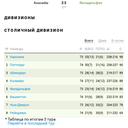
Анахайм
2:3
Филадельфия
ОТ
ДИВИЗИОНЫ
СТОЛИЧНЫЙ ДИВИЗИОН
Всего
Дома
В гостях
№
Команда
И
В(ВО)
П(ПО)
Ш
О
1
Каролина
73
33(13)
21(6)
258-216
98
2
Питтсбург
74
30(7)
21(16)
258-237
90
3
Айлендерс
75
28(14)
28(5)
219-217
89
4
Коламбус
74
27(11)
24(12)
237-226
88
5
Филадельфия
73
23(14)
24(12)
216-219
86
6
Вашингтон
74
31(6)
28(9)
232-219
83
7
Нью-Джерси
73
26(12)
33(2)
204-223
78
8
Рейнджерс
74
21(9)
35(9)
211-232
69
* Таблица по итогам 3 тура
Перейти в последний тур