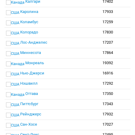
Калгари
17402
Каролина
17933
Коламбус
17259
Колорадо
17830
Лос-Анджелес
17207
Миннесота
17864
Монреаль
19392
Нью-Джерси
16916
Нэшвилл
17292
Оттава
17350
Питтсбург
17343
Рейнджерс
17932
Сан-Хосе
17027
Сент-Луис
17495