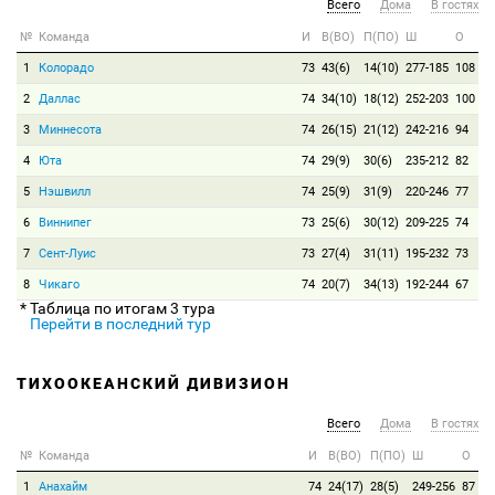
Всего
Дома
В гостях
№
Команда
И
В(ВО)
П(ПО)
Ш
О
1
Колорадо
73
43(6)
14(10)
277-185
108
2
Даллас
74
34(10)
18(12)
252-203
100
3
Миннесота
74
26(15)
21(12)
242-216
94
4
Юта
74
29(9)
30(6)
235-212
82
5
Нэшвилл
74
25(9)
31(9)
220-246
77
6
Виннипег
73
25(6)
30(12)
209-225
74
7
Сент-Луис
73
27(4)
31(11)
195-232
73
8
Чикаго
74
20(7)
34(13)
192-244
67
* Таблица по итогам 3 тура
Перейти в последний тур
ТИХООКЕАНСКИЙ ДИВИЗИОН
Всего
Дома
В гостях
№
Команда
И
В(ВО)
П(ПО)
Ш
О
1
Анахайм
74
24(17)
28(5)
249-256
87