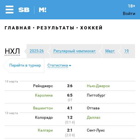
Войти
ГЛАВНАЯ
РЕЗУЛЬТАТЫ
ХОККЕЙ
НХЛ
2025-26
Регулярный чемпионат
Март
19
Перейти в турнир
Статистика
19 марта
Рейнджерс
3:6
Нью-Джерси
Каролина
6:5
Питтсбург
ОТ
Вашингтон
4:1
Оттава
19 марта
Колорадо
1:2
Даллас
(0:1 б)
Калгари
2:1
Сент-Луис
(2:0 б)