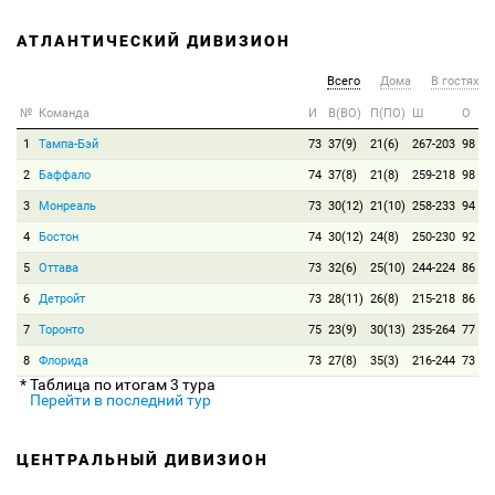
АТЛАНТИЧЕСКИЙ ДИВИЗИОН
Всего
Дома
В гостях
№
Команда
И
В(ВО)
П(ПО)
Ш
О
1
Тампа-Бэй
73
37(9)
21(6)
267-203
98
2
Баффало
74
37(8)
21(8)
259-218
98
3
Монреаль
73
30(12)
21(10)
258-233
94
4
Бостон
74
30(12)
24(8)
250-230
92
5
Оттава
73
32(6)
25(10)
244-224
86
6
Детройт
73
28(11)
26(8)
215-218
86
7
Торонто
75
23(9)
30(13)
235-264
77
8
Флорида
73
27(8)
35(3)
216-244
73
* Таблица по итогам 3 тура
Перейти в последний тур
ЦЕНТРАЛЬНЫЙ ДИВИЗИОН