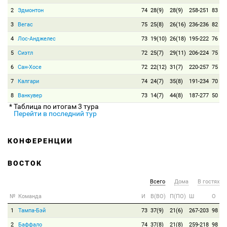
2
Эдмонтон
74
28(9)
28(9)
258-251
83
3
Вегас
75
25(8)
26(16)
236-236
82
4
Лос-Анджелес
73
19(10)
26(18)
195-222
76
5
Сиэтл
72
25(7)
29(11)
206-224
75
6
Сан-Хосе
72
22(12)
31(7)
220-257
75
7
Калгари
74
24(7)
35(8)
191-234
70
8
Ванкувер
73
14(7)
44(8)
187-277
50
* Таблица по итогам 3 тура
Перейти в последний тур
КОНФЕРЕНЦИИ
ВОСТОК
Всего
Дома
В гостях
№
Команда
И
В(ВО)
П(ПО)
Ш
О
1
Тампа-Бэй
73
37(9)
21(6)
267-203
98
2
Баффало
74
37(8)
21(8)
259-218
98