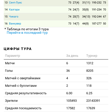
13
Сент-Луис
73
27(4)
31(11)
195-232
73
14
Калгари
74
24(7)
35(8)
191-234
70
15
Чикаго
74
20(7)
34(13)
192-244
67
16
Ванкувер
73
14(7)
44(8)
187-277
50
* Таблица по итогам 3 тура
Перейти в последний тур
ЦИФРЫ ТУРА
Параметр
За день
Турнир
Матчи
6
1312
Голы
36
8205
Матчей с овертаймами
4
326
Матчей с буллитами
2
118
Средняя результативность
6.00
6.25
Зрители
105493
23143391
Средняя посещаемость
17582
17639