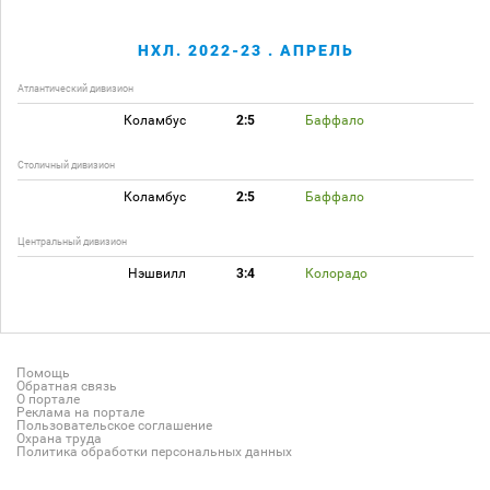
НХЛ. 2022-23 . АПРЕЛЬ
Атлантический дивизион
Коламбус
2:5
Баффало
Столичный дивизион
Коламбус
2:5
Баффало
Центральный дивизион
Нэшвилл
3:4
Колорадо
Помощь
Обратная связь
О портале
Реклама на портале
Пользовательское соглашение
Охрана труда
Политика обработки персональных данных