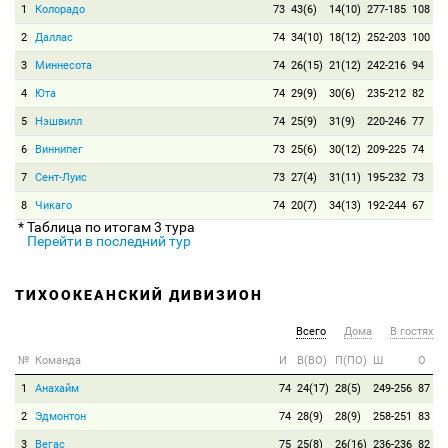
1
Колорадо
73
43(6)
14(10)
277-185
108
2
Даллас
74
34(10)
18(12)
252-203
100
3
Миннесота
74
26(15)
21(12)
242-216
94
4
Юта
74
29(9)
30(6)
235-212
82
5
Нэшвилл
74
25(9)
31(9)
220-246
77
6
Виннипег
73
25(6)
30(12)
209-225
74
7
Сент-Луис
73
27(4)
31(11)
195-232
73
8
Чикаго
74
20(7)
34(13)
192-244
67
* Таблица по итогам 3 тура
Перейти в последний тур
ТИХООКЕАНСКИЙ ДИВИЗИОН
Всего
Дома
В гостях
№
Команда
И
В(ВО)
П(ПО)
Ш
О
1
Анахайм
74
24(17)
28(5)
249-256
87
2
Эдмонтон
74
28(9)
28(9)
258-251
83
3
Вегас
75
25(8)
26(16)
236-236
82