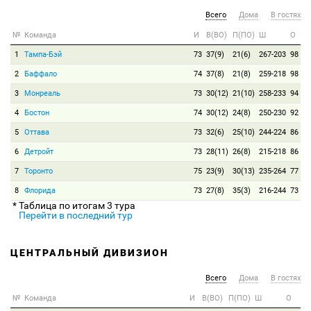
Всего
Дома
В гостях
№
Команда
И
В(ВО)
П(ПО)
Ш
О
1
Тампа-Бэй
73
37(9)
21(6)
267-203
98
2
Баффало
74
37(8)
21(8)
259-218
98
3
Монреаль
73
30(12)
21(10)
258-233
94
4
Бостон
74
30(12)
24(8)
250-230
92
5
Оттава
73
32(6)
25(10)
244-224
86
6
Детройт
73
28(11)
26(8)
215-218
86
7
Торонто
75
23(9)
30(13)
235-264
77
8
Флорида
73
27(8)
35(3)
216-244
73
* Таблица по итогам 3 тура
Перейти в последний тур
ЦЕНТРАЛЬНЫЙ ДИВИЗИОН
Всего
Дома
В гостях
№
Команда
И
В(ВО)
П(ПО)
Ш
О