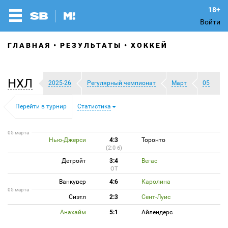
Войти
ГЛАВНАЯ
РЕЗУЛЬТАТЫ
ХОККЕЙ
НХЛ
2025-26
Регулярный чемпионат
Март
05
Перейти в турнир
Статистика
05 марта
Нью-Джерси
4:3
Торонто
(2:0 б)
Детройт
3:4
Вегас
ОТ
Ванкувер
4:6
Каролина
05 марта
Сиэтл
2:3
Сент-Луис
Анахайм
5:1
Айлендерс