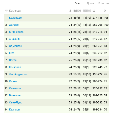
Всего
Дома
В гостях
№
Команда
И
В(ВО)
П(ПО)
Ш
О
1
Колорадо
73
43(6)
14(10)
277-185
108
2
Даллас
74
34(10)
18(12)
252-203
100
3
Миннесота
74
26(15)
21(12)
242-216
94
4
Анахайм
74
24(17)
28(5)
249-256
87
5
Эдмонтон
74
28(9)
28(9)
258-251
83
6
Юта
74
29(9)
30(6)
235-212
82
7
Вегас
75
25(8)
26(16)
236-236
82
8
Нэшвилл
74
25(9)
31(9)
220-246
77
9
Лос-Анджелес
73
19(10)
26(18)
195-222
76
10
Сиэтл
72
25(7)
29(11)
206-224
75
11
Сан-Хосе
72
22(12)
31(7)
220-257
75
12
Виннипег
73
25(6)
30(12)
209-225
74
13
Сент-Луис
73
27(4)
31(11)
195-232
73
14
Калгари
74
24(7)
35(8)
191-234
70