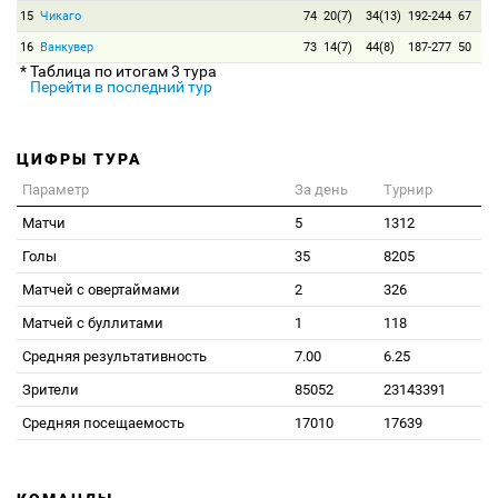
15
Чикаго
74
20(7)
34(13)
192-244
67
16
Ванкувер
73
14(7)
44(8)
187-277
50
* Таблица по итогам 3 тура
Перейти в последний тур
ЦИФРЫ ТУРА
Параметр
За день
Турнир
Матчи
5
1312
Голы
35
8205
Матчей с овертаймами
2
326
Матчей с буллитами
1
118
Средняя результативность
7.00
6.25
Зрители
85052
23143391
Средняя посещаемость
17010
17639