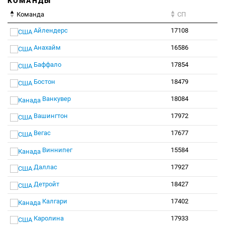
КОМАНДЫ
Команда
СП
Айлендерс
17108
Анахайм
16586
Баффало
17854
Бостон
18479
Ванкувер
18084
Вашингтон
17972
Вегас
17677
Виннипег
15584
Даллас
17927
Детройт
18427
Калгари
17402
Каролина
17933