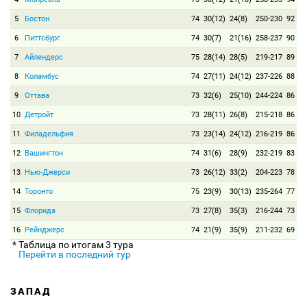
5
Бостон
74
30(12)
24(8)
250-230
92
6
Питтсбург
74
30(7)
21(16)
258-237
90
7
Айлендерс
75
28(14)
28(5)
219-217
89
8
Коламбус
74
27(11)
24(12)
237-226
88
9
Оттава
73
32(6)
25(10)
244-224
86
10
Детройт
73
28(11)
26(8)
215-218
86
11
Филадельфия
73
23(14)
24(12)
216-219
86
12
Вашингтон
74
31(6)
28(9)
232-219
83
13
Нью-Джерси
73
26(12)
33(2)
204-223
78
14
Торонто
75
23(9)
30(13)
235-264
77
15
Флорида
73
27(8)
35(3)
216-244
73
16
Рейнджерс
74
21(9)
35(9)
211-232
69
* Таблица по итогам 3 тура
Перейти в последний тур
ЗАПАД