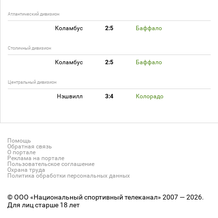
Атлантический дивизион
Коламбус
2:5
Баффало
Столичный дивизион
Коламбус
2:5
Баффало
Центральный дивизион
Нэшвилл
3:4
Колорадо
Помощь
Обратная связь
О портале
Реклама на портале
Пользовательское соглашение
Охрана труда
Политика обработки персональных данных
© ООО «Национальный спортивный телеканал» 2007 — 2026.
Для лиц старше 18 лет