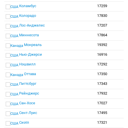
Коламбус
17259
Колорадо
17830
Лос-Анджелес
17207
Миннесота
17864
Монреаль
19392
Нью-Джерси
16916
Нэшвилл
17292
Оттава
17350
Питтсбург
17343
Рейнджерс
17932
Сан-Хосе
17027
Сент-Луис
17495
Сиэтл
17321