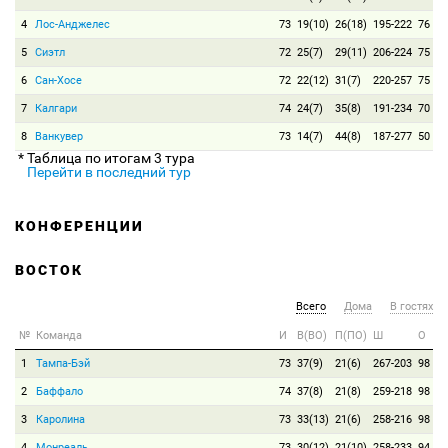
4
Лос-Анджелес
73
19(10)
26(18)
195-222
76
5
Сиэтл
72
25(7)
29(11)
206-224
75
6
Сан-Хосе
72
22(12)
31(7)
220-257
75
7
Калгари
74
24(7)
35(8)
191-234
70
8
Ванкувер
73
14(7)
44(8)
187-277
50
* Таблица по итогам 3 тура
Перейти в последний тур
КОНФЕРЕНЦИИ
ВОСТОК
Всего
Дома
В гостях
№
Команда
И
В(ВО)
П(ПО)
Ш
О
1
Тампа-Бэй
73
37(9)
21(6)
267-203
98
2
Баффало
74
37(8)
21(8)
259-218
98
3
Каролина
73
33(13)
21(6)
258-216
98
4
Монреаль
73
30(12)
21(10)
258-233
94