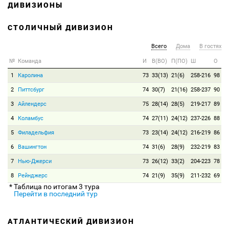
ДИВИЗИОНЫ
СТОЛИЧНЫЙ ДИВИЗИОН
Всего
Дома
В гостях
№
Команда
И
В(ВО)
П(ПО)
Ш
О
1
Каролина
73
33(13)
21(6)
258-216
98
2
Питтсбург
74
30(7)
21(16)
258-237
90
3
Айлендерс
75
28(14)
28(5)
219-217
89
4
Коламбус
74
27(11)
24(12)
237-226
88
5
Филадельфия
73
23(14)
24(12)
216-219
86
6
Вашингтон
74
31(6)
28(9)
232-219
83
7
Нью-Джерси
73
26(12)
33(2)
204-223
78
8
Рейнджерс
74
21(9)
35(9)
211-232
69
* Таблица по итогам 3 тура
Перейти в последний тур
АТЛАНТИЧЕСКИЙ ДИВИЗИОН