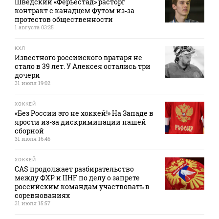
Шведский «Ферьестад» расторг
контракт с канадцем Футом из‑за
протестов общественности
1 августа 03:25
КХЛ
Известного российского вратаря не
стало в 39 лет. У Алексея остались три
дочери
31 июля 19:02
ХОККЕЙ
«Без России это не хоккей!» На Западе в
ярости из-за дискриминации нашей
сборной
31 июля 16:46
ХОККЕЙ
CAS продолжает разбирательство
между ФХР и IIHF по делу о запрете
российским командам участвовать в
соревнованиях
31 июля 15:57