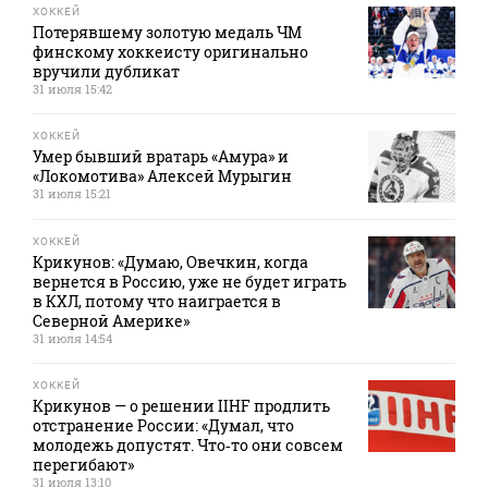
ХОККЕЙ
Потерявшему золотую медаль ЧМ
финскому хоккеисту оригинально
вручили дубликат
31 июля 15:42
ХОККЕЙ
Умер бывший вратарь «Амура» и
«Локомотива» Алексей Мурыгин
31 июля 15:21
ХОККЕЙ
Крикунов: «Думаю, Овечкин, когда
вернется в Россию, уже не будет играть
в КХЛ, потому что наиграется в
Северной Америке»
31 июля 14:54
ХОККЕЙ
Крикунов — о решении IIHF продлить
отстранение России: «Думал, что
молодежь допустят. Что‑то они совсем
перегибают»
31 июля 13:10