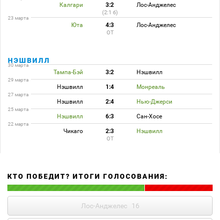
Калгари
3:2
Лос-Анджелес
(2:1 б)
23 марта
Юта
4:3
Лос-Анджелес
ОТ
НЭШВИЛЛ
30 марта
Тампа-Бэй
3:2
Нэшвилл
29 марта
Нэшвилл
1:4
Монреаль
27 марта
Нэшвилл
2:4
Нью-Джерси
25 марта
Нэшвилл
6:3
Сан-Хосе
22 марта
Чикаго
2:3
Нэшвилл
ОТ
КТО ПОБЕДИТ? ИТОГИ ГОЛОСОВАНИЯ:
Лос-Анджелес
16