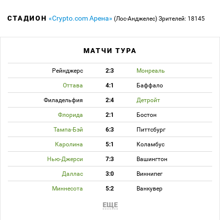
СТАДИОН
«Crypto.com Арена»
(Лос-Анджелес)
Зрителей: 18145
МАТЧИ ТУРА
Рейнджерс
2:3
Монреаль
Оттава
4:1
Баффало
Филадельфия
2:4
Детройт
Флорида
2:1
Бостон
Тампа-Бэй
6:3
Питтсбург
Каролина
5:1
Коламбус
Нью-Джерси
7:3
Вашингтон
Даллас
3:0
Виннипег
Миннесота
5:2
Ванкувер
ЕЩЕ