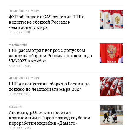
ЧЕМПИОНАТ МИРА
ФХР обжалует в CAS решение IIHF о
недопуске сборной России к
чемпионату мира
30 июля 19:31
ЖЕНЩИНЫ
IIHF рассмотрит вопрос с допуском
женской сборной России по хоккею до
ЧМ‑2027 в ноябре
30 июля 18:34
ЧЕМПИОНАТ МИРА
IIHF не допустила сборную России по
хоккею до чемпионата мира‑2027
30 июля 18:12
ХОККЕЙ
Александр Овечкин посетил
крупнейший в Европе завод глубокой
переработки индейки «Дамате»
30 июля 17:28