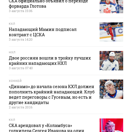
СКА официально объявил о переходе
форварда Глотова
3 августа 15:06
КХЛ
Нападающий Мамин подписал
контракт с ЦСКА
3 августа 14:20
НХЛ
Двое россиян вошли в тройку лучших
крайних нападающих НХЛ
3 августа 07:40
ХОККЕЙ
«Динамо» до начала сезона КХЛ должен
пополнить крайний нападающий. Клуб
ведет переговоры с Гусевым, но есть и
другие кандидаты
2 августа 20:16
КХЛ
СКА арендовал у «Коламбуса»
голкипера Сергея Иванова на один