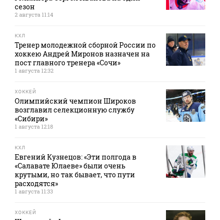
сезон
2 августа 11:14
КХЛ
Тренер молодежной сборной России по
хоккею Андрей Миронов назначен на
пост главного тренера «Сочи»
1 августа 12:32
ХОККЕЙ
Олимпийский чемпион Широков
возглавил селекционную службу
«Сибири»
1 августа 12:18
КХЛ
Евгений Кузнецов: «Эти полгода в
«Салавате Юлаеве» были очень
крутыми, но так бывает, что пути
расходятся»
1 августа 11:33
ХОККЕЙ