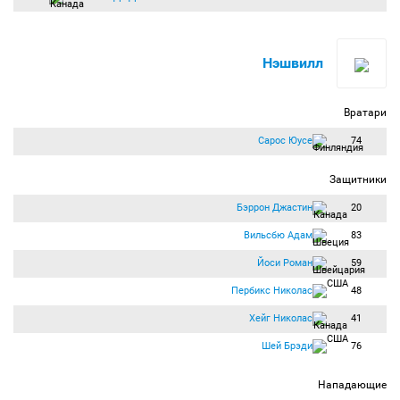
Нэшвилл
Вратари
Сарос Юусе
74
Защитники
Бэррон Джастин
20
Вильсбю Адам
83
Йоси Роман
59
Пербикс Николас
48
Хейг Николас
41
Шей Брэди
76
Нападающие