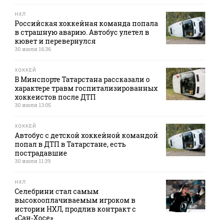
НХЛ
Российская хоккейная команда попала
в страшную аварию. Автобус улетел в
кювет и перевернулся
30 июля 16:36
ХОККЕЙ
В Минспорте Татарстана рассказали о
характере травм госпитализированных
хоккеистов после ДТП
30 июля 13:05
ХОККЕЙ
Автобус с детской хоккейной командой
попал в ДТП в Татарстане, есть
пострадавшие
30 июля 11:39
НХЛ
Селебрини стал самым
высокооплачиваемым игроком в
истории НХЛ, продлив контракт с
«Сан‑Хосе»