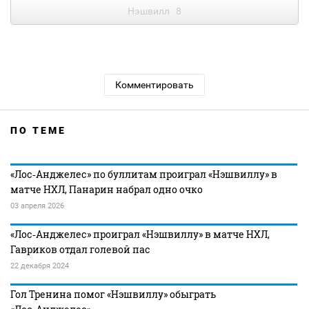
Нэшвилл
8
Комментировать
ПО ТЕМЕ
«Лос‑Анджелес» по буллитам проиграл «Нэшвиллу» в
матче НХЛ, Панарин набрал одно очко
03 апреля 2026
«Лос‑Анджелес» проиграл «Нэшвиллу» в матче НХЛ,
Гавриков отдал голевой пас
22 декабря 2024
Гол Тренина помог «Нэшвиллу» обыграть