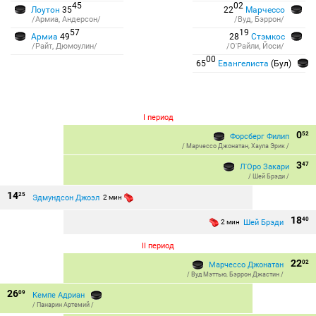
45
02
Лоутон
35
22
Марчессо
/Армиа, Андерсон/
/Вуд, Бэррон/
57
19
Армиа
49
28
Стэмкос
/Райт, Дюмоулин/
/О'Райли, Йоси/
00
65
Евангелиста
(Бул)
I период
0
52
Форсберг Филип
/
Марчессо Джонатан
,
Хаула Эрик
/
3
47
Л'Оро Закари
/
Шей Брэди
/
14
25
Эдмундсон Джоэл
2 мин
18
40
Шей Брэди
2 мин
II период
22
02
Марчессо Джонатан
/
Вуд Мэттью
,
Бэррон Джастин
/
26
09
Кемпе Адриан
/
Панарин Артемий
/