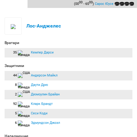
00
00
(00
- 65
)
Сарос Юусе
Лос-Анджелес
Вратари
35
Кемпер Дарси
Защитники
44
Андерсон Майкл
8
Даути Дрю
2
Дюмоулин Брайан
92
Кларк Брандт
5
Сеси Коди
6
Эдмундсон Джоэл
Нападающие