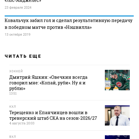
«Лос‑Анджелес»
23 февраля 2024
Ковальчук забил гол и сделал результативную передачу
в победном матче против «Нэшвилла»
13 октября 2019
ЧИТАТЬ ЕЩЕ
ХОККЕЙ
Дмитрий Яшкин: «Овечкин всегда
говорил мне: «Копай, руби». Ну я и
рублю»
13:51
КХЛ
Терещенко и Епанчинцев вошли в
тренерский штаб СКА на сезон‑2026/27
4 августа 20:03
ВХЛ