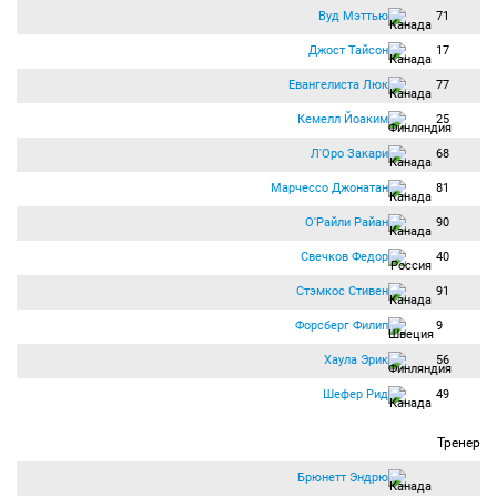
Вуд Мэттью
71
Джост Тайсон
17
Евангелиста Люк
77
Кемелл Йоаким
25
Л'Оро Закари
68
Марчессо Джонатан
81
О'Райли Райан
90
Свечков Федор
40
Стэмкос Стивен
91
Форсберг Филип
9
Хаула Эрик
56
Шефер Рид
49
Тренер
Брюнетт Эндрю