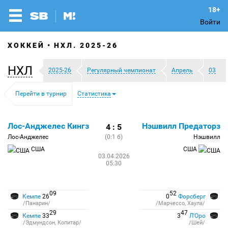
Войти
ХОККЕЙ
НХЛ. 2025-26
НХЛ
2025-26
Регулярный чемпионат
Апрель
03
Перейти в турнир
Статистика
Лос-Анджелес Кингз
Нэшвилл Предаторз
4 : 5
Лос-Анджелес
(0:1 б)
Нэшвилл
США
США
03.04.2026
05:30
09
52
Кемпе
26
0
Форсберг
/Панарин/
/Марчессо, Хаула/
29
47
Кемпе
33
3
Л'Оро
/Эдмундсон, Копитар/
/Шей/