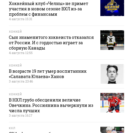
Хоккейный клуб «Челны» не примет
участия в новом сезоне ВХЛ из‑за
проблем с финансами
4 августа 15:31
ХОККЕЙ
Сын знаменитого хоккеиста отказался
от России. И с гордостью играет за
сборную Канады
4 августа 12:55
ХОККЕЙ
В возрасте 19 лет умер воспитанник
«Салавата Юлаева» Ханов
3 августа 23:46
ХОККЕЙ
В НХЛ грубо обесценили величие
Овечкина. Россиянина вычеркнули из
числа лучших
3 августа 16:17
КХЛ