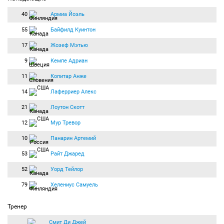
40
Армиа Йоэль
55
Байфилд Куинтон
17
Жозеф Мэтью
9
Кемпе Адриан
11
Копитар Анже
14
Лаферриер Алекс
21
Лоутон Скотт
12
Мур Тревор
10
Панарин Артемий
53
Райт Джаред
52
Уорд Тейлор
79
Хелениус Самуель
Тренер
Смит Ди Джей