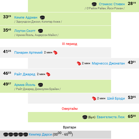
28
19
Стэмкос Стивен
/
О'Райли Райан
,
Йоси Роман
/
33
29
Кемпе Адриан
/
Эдмундсон Джоэл
,
Копитар Анже
/
35
45
Лоутон Скотт
/
Армиа Йоэль
,
Андерсон Майкл
/
III период
41
25
Панарин Артемий
2 мин
43
01
Марчессо Джонатан
2 мин
46
53
Райт Джаред
2 мин
49
57
Армиа Йоэль
/
Райт Джаред
,
Дюмоулин Брайан
/
53
05
Шей Брэди
2 мин
Овертайм
65
00
Евангелиста Люк
(Бул)
Вратари
00
00
Кемпер Дарси
(00
- 65
)