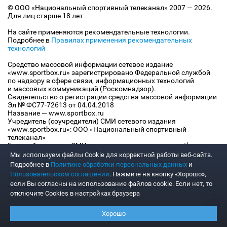
© ООО «Национальный спортивный телеканал» 2007 — 2026.
Для лиц старше 18 лет
На сайте применяются рекомендательные технологии.
Подробнее в
Правилах применения рекомендательных
технологий
Средство массовой информации сетевое издание
«www.sportbox.ru» зарегистрировано Федеральной службой
по надзору в сфере связи, информационных технологий
и массовых коммуникаций (Роскомнадзор).
Свидетельство о регистрации средства массовой информации
Эл № ФС77-72613 от 04.04.2018
Название — www.sportbox.ru
Учредитель (соучредители) СМИ сетевого издания
«www.sportbox.ru»: ООО «Национальный спортивный
телеканал»
Главный редактор СМИ сетевого издания «www.sportbox.ru»:
Конов В.А.
Мы используем файлы Сookie для корректной работы веб-сайта.
Номер телефона редакции СМИ сетевого издания
Подробнее в
Политике обработки персональных данных
и
«www.sportbox.ru»: +7 (495) 653 8419
Пользовательском соглашении
. Нажмите на кнопку «Хорошо»,
Адрес электронной почты редакции СМИ сетевого издания
если Вы согласны на использование файлов cookie. Если нет, то
«www.sportbox.ru»: editor@sportbox.ru
отключите Cookies в настройках браузера
Хорошо