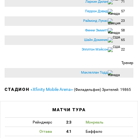
Ларкин Дилан
71
Перрон Дэвид
57
Раймонд Лукас
23
Финни Эммитт
58
Шайн Доминик
65
Эпплтон Мэйсон
22
Тренер
Маклеллан Тодд
СТАДИОН
«Xfinity Mobile Arena»
(Филадельфия)
Зрителей: 19865
МАТЧИ ТУРА
Рейнджерс
2:3
Монреаль
Оттава
4:1
Баффало