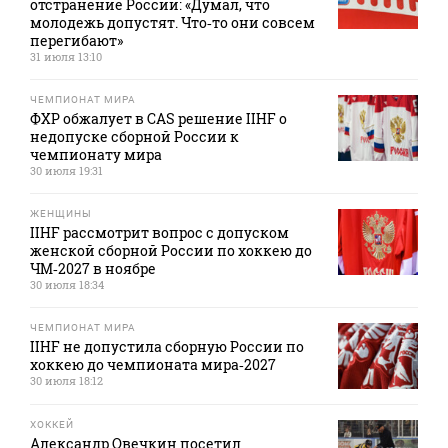
отстранение России: «Думал, что
молодежь допустят. Что‑то они совсем
перегибают»
31 июля 13:10
ЧЕМПИОНАТ МИРА
ФХР обжалует в CAS решение IIHF о
недопуске сборной России к
чемпионату мира
30 июля 19:31
ЖЕНЩИНЫ
IIHF рассмотрит вопрос с допуском
женской сборной России по хоккею до
ЧМ‑2027 в ноябре
30 июля 18:34
ЧЕМПИОНАТ МИРА
IIHF не допустила сборную России по
хоккею до чемпионата мира‑2027
30 июля 18:12
ХОККЕЙ
Александр Овечкин посетил