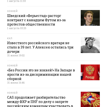
1 августа 11:33
ХОККЕЙ
Шведский «Ферьестад» расторг
контракт с канадцем Футом из‑за
протестов общественности
1 августа 03:25
КХЛ
Известного российского вратаря не
стало в 39 лет. У Алексея остались три
дочери
31 июля 19:02
ХОККЕЙ
«Без России это не хоккей!» На Западе в
ярости из-за дискриминации нашей
сборной
31 июля 16:46
ХОККЕЙ
CAS продолжает разбирательство
между ФХР и IIHF по делу о запрете
российским командам участвовать в