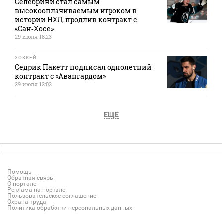
Селебрини стал самым
высокооплачиваемым игроком в
истории НХЛ, продлив контракт с
«Сан‑Хосе»
29 июля 18:23
ХОККЕЙ
Седрик Пакетт подписал однолетний
контракт с «Авангардом»
29 июля 12:02
ЕЩЕ
Помощь
Обратная связь
О портале
Реклама на портале
Пользовательское соглашение
Охрана труда
Политика обработки персональных данных