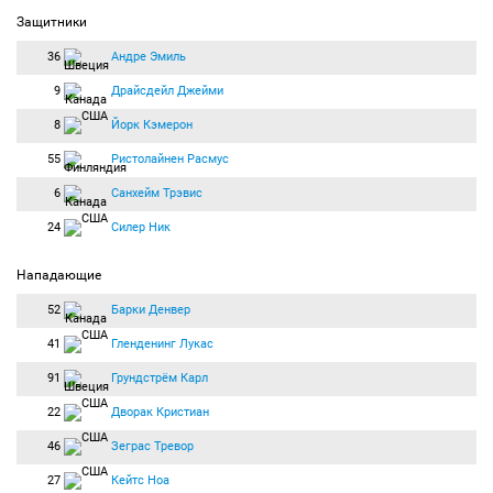
Защитники
36
Андре Эмиль
9
Драйсдейл Джейми
8
Йорк Кэмерон
55
Ристолайнен Расмус
6
Санхейм Трэвис
24
Силер Ник
Нападающие
52
Барки Денвер
41
Гленденинг Лукас
91
Грундстрём Карл
22
Дворак Кристиан
46
Зеграс Тревор
27
Кейтс Ноа