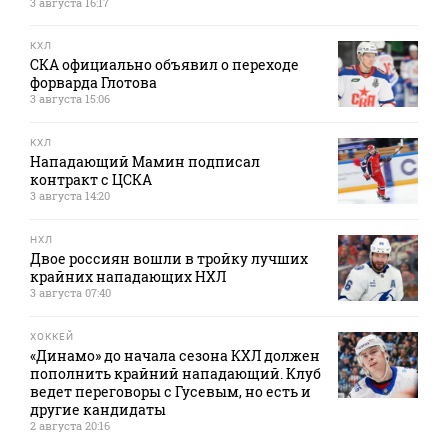
3 августа 16:17
КХЛ
СКА официально объявил о переходе
форварда Глотова
3 августа 15:06
КХЛ
Нападающий Мамин подписал
контракт с ЦСКА
3 августа 14:20
НХЛ
Двое россиян вошли в тройку лучших
крайних нападающих НХЛ
3 августа 07:40
ХОККЕЙ
«Динамо» до начала сезона КХЛ должен
пополнить крайний нападающий. Клуб
ведет переговоры с Гусевым, но есть и
другие кандидаты
2 августа 20:16