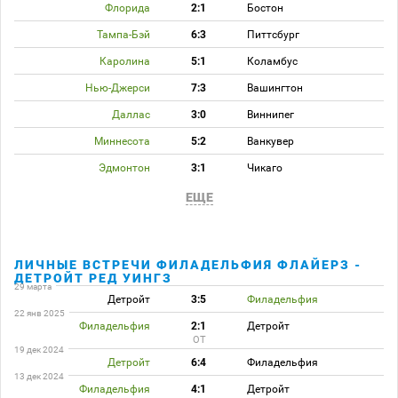
Флорида
2:1
Бостон
Тампа-Бэй
6:3
Питтсбург
Каролина
5:1
Коламбус
Нью-Джерси
7:3
Вашингтон
Даллас
3:0
Виннипег
Миннесота
5:2
Ванкувер
Эдмонтон
3:1
Чикаго
ЕЩЕ
ЛИЧНЫЕ ВСТРЕЧИ ФИЛАДЕЛЬФИЯ ФЛАЙЕРЗ -
ДЕТРОЙТ РЕД УИНГЗ
29 марта
Детройт
3:5
Филадельфия
22 янв 2025
Филадельфия
2:1
Детройт
ОТ
19 дек 2024
Детройт
6:4
Филадельфия
13 дек 2024
Филадельфия
4:1
Детройт