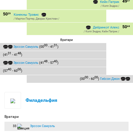
49
37
Кейн Патрик
/
Копп Эндрю
/
50
29
Конекны Трэвис
/
Мартон Портер
,
Дворак Кристиан
/
50
44
Дебринкэт Алекс
/
Копп Эндрю
,
Кейн Патрик
/
Вратари
00
31
Эрссон Самуэль
(00
- 41
)
31
48
(41
- 41
)
48
40
Эрссон Самуэль
(41
- 57
)
40
00
(57
- 60
)
00
00
(00
- 60
)
Гибсон Джон
Филадельфия
Вратари
33
Эрссон Самуэль