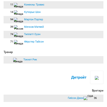
11
Конекны Трэвис
14
Кутюрье Шон
94
Мартон Портер
39
Мичков Матвей
74
Типпетт Оуэн
71
Фёрстер Тайсон
Тренер
Токкет Рик
Детройт
Вратари
Гибсон Джон
36