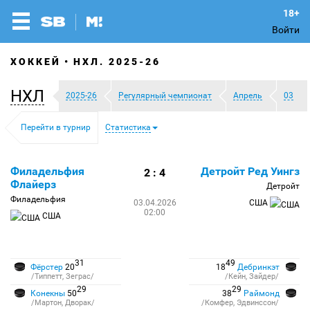
Войти
ХОККЕЙ
НХЛ. 2025-26
НХЛ
2025-26
Регулярный чемпионат
Апрель
03
Перейти в турнир
Статистика
Филадельфия
Детройт Ред Уингз
2 : 4
Флайерз
Детройт
Филадельфия
03.04.2026
США
02:00
США
31
49
Фёрстер
20
18
Дебринкэт
/Типпетт, Зеграс/
/Кейн, Зайдер/
29
29
Конекны
50
38
Раймонд
/Мартон, Дворак/
/Комфер, Эдвинссон/