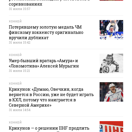
соревнованиях
31 июля 15:57
ХОККЕЙ
Потерявшему золотую медаль ЧМ
финскому хоккеисту оригинально
вручили дубликат
31 июля 15:42
ХОККЕЙ
Умер бывший вратарь «Амура» и
«Локомотива» Алексей Мурыгин
31 июля 15:21
ХОККЕЙ
Крикунов: «Думаю, Овечкин, когда
вернется в Россию, уже не будет играть
в КХЛ, потому что наиграется в
Северной Америке»
31 июля 14:54
ХОККЕЙ
Крикунов — о решении IIHF продлить