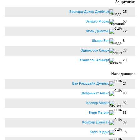
Защитники
Бернард-Докер Джейкоб
25
Зайдер Мориц
53
Фолк Джастин
72
Шьяро Бен
8
Эдвинссон Симон
77
Юханссон Альберт
20
Нападающие
Ван Римсдайк Джеймс
21
Дебринкэт Алекс
93
Каспер Марко
92
Кейн Патрик
88
Комфер Джей Ти
37
Копп Эндрю
18