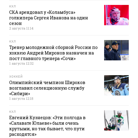
КХЛ
СКА арендовал у «Коламбуса»
голкипера Сергея Иванова на один
сезон
2 августа 11:14
КХЛ
Тренер молодежной сборной России по
хоккею Андрей Миронов назначен на
пост главного тренера «Сочи»
1 августа 12:32
ХОККЕЙ
Олимпийский чемпион Широков
возглавил селекционную службу
«Сибири»
1 августа 12:18
КХЛ
Евгений Кузнецов: «Эти полгода в
«Салавате Юлаеве» были очень
крутыми, но так бывает, что пути
расходятся»