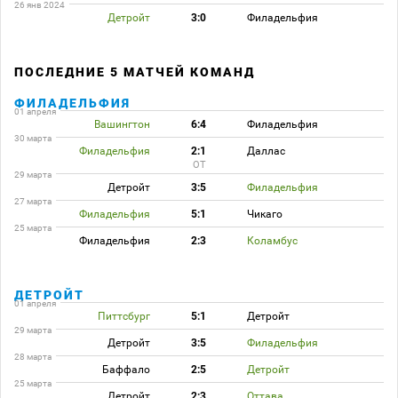
26 янв 2024
Детройт
3:0
Филадельфия
ПОСЛЕДНИЕ 5 МАТЧЕЙ КОМАНД
ФИЛАДЕЛЬФИЯ
01 апреля
Вашингтон
6:4
Филадельфия
30 марта
Филадельфия
2:1
Даллас
ОТ
29 марта
Детройт
3:5
Филадельфия
27 марта
Филадельфия
5:1
Чикаго
25 марта
Филадельфия
2:3
Коламбус
ДЕТРОЙТ
01 апреля
Питтсбург
5:1
Детройт
29 марта
Детройт
3:5
Филадельфия
28 марта
Баффало
2:5
Детройт
25 марта
Детройт
2:3
Оттава