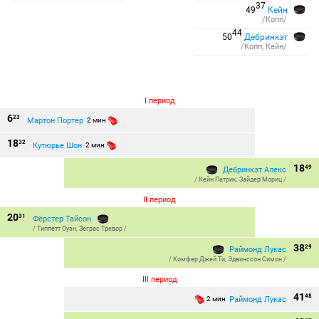
37
49
Кейн
/Копп/
44
50
Дебринкэт
/Копп, Кейн/
I период
6
23
Мартон Портер
2 мин
18
32
Кутюрье Шон
2 мин
18
49
Дебринкэт Алекс
/
Кейн Патрик
,
Зайдер Мориц
/
II период
20
31
Фёрстер Тайсон
/
Типпетт Оуэн
,
Зеграс Тревор
/
38
29
Раймонд Лукас
/
Комфер Джей Ти
,
Эдвинссон Симон
/
III период
41
48
Раймонд Лукас
2 мин