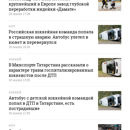
крупнейший в Европе завод глубокой
переработки индейки «Дамате»
30 июля 17:28
НХЛ
Российская хоккейная команда попала
в страшную аварию. Автобус улетел в
кювет и перевернулся
30 июля 16:36
ХОККЕЙ
В Минспорте Татарстана рассказали о
характере травм госпитализированных
хоккеистов после ДТП
30 июля 13:05
ХОККЕЙ
Автобус с детской хоккейной командой
попал в ДТП в Татарстане, есть
пострадавшие
30 июля 11:39
НХЛ