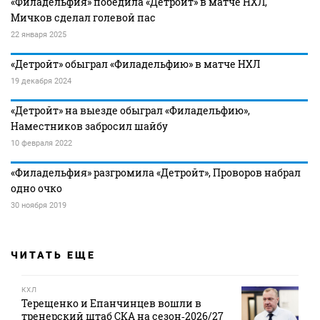
«Филадельфия» победила «Детройт» в матче НХЛ,
Мичков сделал голевой пас
22 января 2025
«Детройт» обыграл «Филадельфию» в матче НХЛ
19 декабря 2024
«Детройт» на выезде обыграл «Филадельфию»,
Наместников забросил шайбу
10 февраля 2022
«Филадельфия» разгромила «Детройт», Проворов набрал
одно очко
30 ноября 2019
ЧИТАТЬ ЕЩЕ
КХЛ
Терещенко и Епанчинцев вошли в
тренерский штаб СКА на сезон‑2026/27