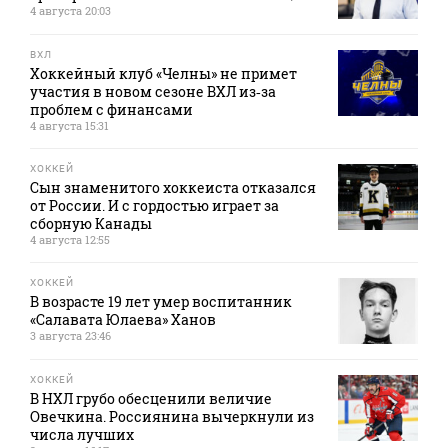
4 августа 20:03
ВХЛ
Хоккейный клуб «Челны» не примет
участия в новом сезоне ВХЛ из‑за
проблем с финансами
4 августа 15:31
ХОККЕЙ
Сын знаменитого хоккеиста отказался
от России. И с гордостью играет за
сборную Канады
4 августа 12:55
ХОККЕЙ
В возрасте 19 лет умер воспитанник
«Салавата Юлаева» Ханов
3 августа 23:46
ХОККЕЙ
В НХЛ грубо обесценили величие
Овечкина. Россиянина вычеркнули из
числа лучших