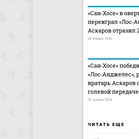
«Сан‑Хосе» в ове
переиграл «Лос‑А
Аскаров отразил 
08 января 2026
«Сан‑Хосе» побед
«Лос‑Анджелес», 
вратарь Аскаров
голевой передач
26 ноября 2024
ЧИТАТЬ ЕЩЕ