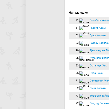
Нападающие
21
Веннберг Алек
81
Годетт Адам
51
Граф Коллин
23
Гудроу Баркла
10
Делландреа Ти
96
Курашев Фили
63
Остапчук Зак
75
Ривз Райан
71
Селебрини Ма
2
Смит Уильям
73
Тоффоли Тайле
72
Эклунд Вильям