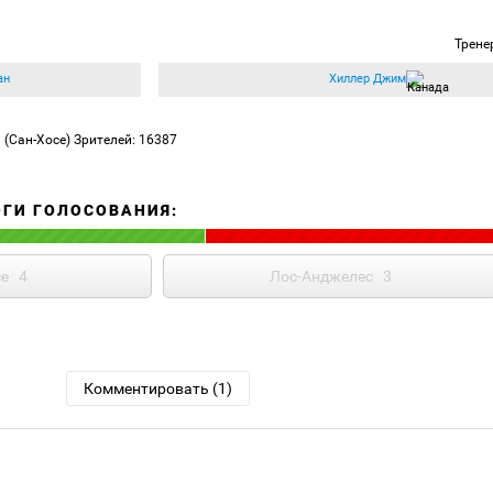
Трене
ан
Хиллер Джим
»
(Сан-Хосе)
Зрителей: 16387
ОГИ ГОЛОСОВАНИЯ:
се
4
Лос-Анджелес
3
Комментировать (1)