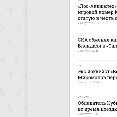
НХЛ
«Лос‑Анджелес»
игровой номер 
статую в честь 
7 августа 20:36
КХЛ
СКА обменял ка
Бландизи в «Са
7 августа 20:16
КХЛ
Экс‑хоккеист «В
Мироманов пер
7 августа 12:54
ХОККЕЙ
Обладатель Кубк
во время поездк
7 августа 11:27