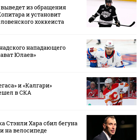
 выведет из обращения
Копитара и установит
словенского хоккеиста
надского нападающего
лават Юлаев»
егаса» и «Калгари»
ешел в СКА
а Стэнли Хара сбил бегуна
и на велосипеде