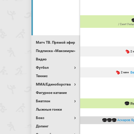
/
Смит Уиль
Матч ТВ. Прямой эфир
Подписка «Максимум»
2 
Видео
Футбол
В
2 мин
Теннис
MMA/Единоборства
Фигурное катание
Биатлон
(Б
Лыжные гонки
Бокс
Аскаров Я
Допинг