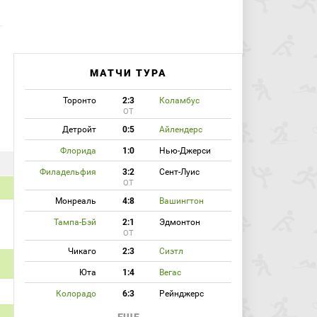
МАТЧИ ТУРА
Торонто
2:3
Коламбус
ОТ
Детройт
0:5
Айлендерс
Флорида
1:0
Нью-Джерси
Филадельфия
3:2
Сент-Луис
ОТ
Монреаль
4:8
Вашингтон
Тампа-Бэй
2:1
Эдмонтон
ОТ
Чикаго
2:3
Сиэтл
Юта
1:4
Вегас
Колорадо
6:3
Рейнджерс