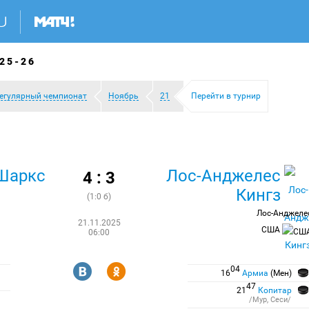
25-26
егулярный чемпионат
Ноябрь
21
Перейти в турнир
Шаркс
Лос-Анджелес
4 : 3
Кингз
(1:0 б)
Лос-Анджеле
21.11.2025
США
06:00
R
Y
04
16
Армиа
(Мен)
47
21
Копитар
/Мур, Сеси/