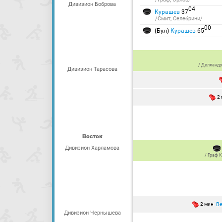
Дивизион Боброва
04
Курашев
37
/Смит, Селебрини/
00
(Бул)
Курашев
65
/
Делландр
Дивизион Тарасова
2
Восток
Дивизион Харламова
/
Граф 
В
2 мин
Дивизион Чернышева