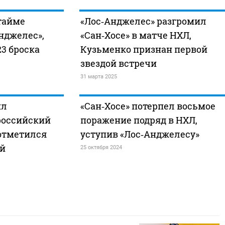
ртайме
«Лос‑Анджелес» разгромил
нджелес»,
«Сан‑Хосе» в матче НХЛ,
23 броска
Кузьменко признан первой
звездой встречи
31 марта 2025
ил
«Сан‑Хосе» потерпел восьмое
российский
поражение подряд в НХЛ,
 отметился
уступив «Лос‑Анджелесу»
ей
25 октября 2024