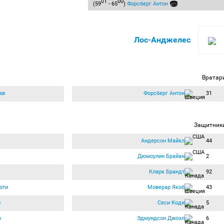
01
00
(59
- 65
)
Форсберг Антон
Лос-Анджелес
Вратар
ав
Форсберг Антон
31
Защитник
Андерсон Майкл
44
Дюмоулин Брайан
2
Кларк Брандт
92
оти
Моверар Якоб
43
й
Сеси Коди
5
о
Эдмундсон Джоэл
6