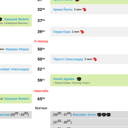
32
Армиа Йоэль
28
2 мин
Курашев Филипп
37
04
ям
,
Селебрини Маклин
/
39
Перри Кори
52
2 мин
III период
50
Ферраро Марио
мин
26
50
Тёркотт Александер
26
2 мин
52
еннберг Александер
19
Кемпе Адриан
59
01
/
Фиала Кевин
,
Копитар Анже
/
Овертайм
65
Курашев Филипп
ул)
00
Вратари
00
00
00
55
рослав
(00
- 65
)
(00
- 57
)
Форсберг Антон
55
01
(57
- 59
)