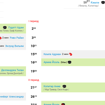
01
59
Кемпе
/Фиала, Копитар/
I период
Годетт Адам
2
33
еа Тилан
,
Граф Коллин
/
3
Ривз Райан
2 мин
35
10
Эклунд Вильям
 мин
21
15
Кемпе Адриан
08
2 мин
16
Армиа Йоэль
04
(Мен)
Делландреа Тилан
19
50
Коллин
,
Орлов Дмитрий
/
II период
Копитар Анже
21
47
/
Мур Тревор
,
Сеси Коди
/
26
еннберг Александер
19
31
Армиа Йоэль
50