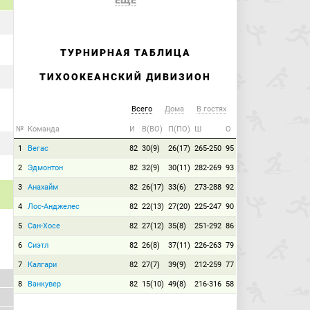
ЕЩЕ
ТУРНИРНАЯ ТАБЛИЦА
ТИХООКЕАНСКИЙ ДИВИЗИОН
Всего
Дома
В гостях
№
Команда
И
В(ВО)
П(ПО)
Ш
О
1
Вегас
82
30(9)
26(17)
265-250
95
2
Эдмонтон
82
32(9)
30(11)
282-269
93
3
Анахайм
82
26(17)
33(6)
273-288
92
4
Лос-Анджелес
82
22(13)
27(20)
225-247
90
5
Сан-Хосе
82
27(12)
35(8)
251-292
86
6
Сиэтл
82
26(8)
37(11)
226-263
79
7
Калгари
82
27(7)
39(9)
212-259
77
8
Ванкувер
82
15(10)
49(8)
216-316
58