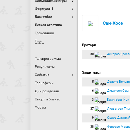
Олимпийские игры
Формула-1
Баскетбол
Сан-Хосе
Легкая атлетика
Трансляции
Еще...
Вратари
30
Аскаров Яросл
Телепрограмма
Результаты
Защитники
События
5
Деарне Венсан
Трансферы
6
Дикинсон Сэм
Дни рождения
Спорт и бизнес
3
Клингберг Йон
Форум
37
Лильегрен Тим
9
Орлов Дмитри
38
Ферраро Мари