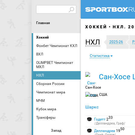
Главная
ХОККЕЙ
НХЛ. 20
Хоккей
НХЛ
2025-26
Р
Фонбет Чемпионат КХЛ
ВХЛ
Статистика
OLIMPBET Чемпионат
МХЛ
Сан-Хосе 
НХЛ
Сборная России
Сан-Хосе
Чемпионат мира
США
МЧМ
Кубок мира
Трансферы
33
Годетт
2
/Делландреа, Граф/
50
Запад
Делландреа
19
/Граф, Орлов/