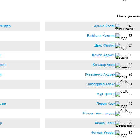
Нападающи
сандер
Армиа Йоэль
40
Байфилд Куинтон
55
Дано Филлип
24
й
Кемпе Адриан
9
лан
Копитар Анже
11
пп
Кузьменко Андрей
96
Лаферриер Алекс
14
Мур Тревор
12
клин
Перри Кори
10
Тёркотт Александер
15
р
Фиала Кевин
22
Фогеле Уоррен
37