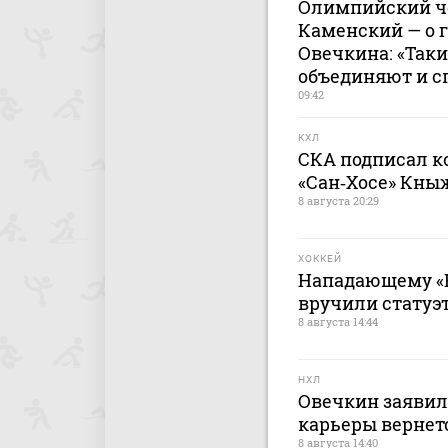
Олимпийский ч
Каменский — о г
Овечкина: «Так
объединяют и с
09:42
КХЛ
СКА подписал к
«Сан‑Хосе» Кн
8 августа 20:29
ХОККЕЙ
Нападающему «
вручили статуэ
8 августа 14:44
НХЛ
Овечкин заявил
карьеры вернет
8 августа 14:40