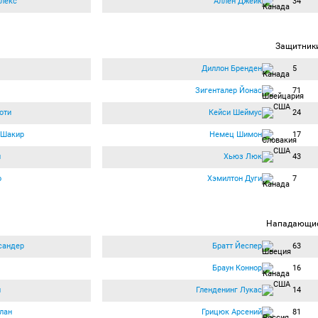
лекс
Аллен Джейк
34
Защитник
Диллон Бренден
5
Зигенталер Йонас
71
оти
Кейси Шеймус
24
 Шакир
Немец Шимон
17
й
Хьюз Люк
43
о
Хэмилтон Дуги
7
Нападающи
сандер
Братт Йеспер
63
Браун Коннор
16
й
Гленденинг Лукас
14
лан
Грицюк Арсений
81