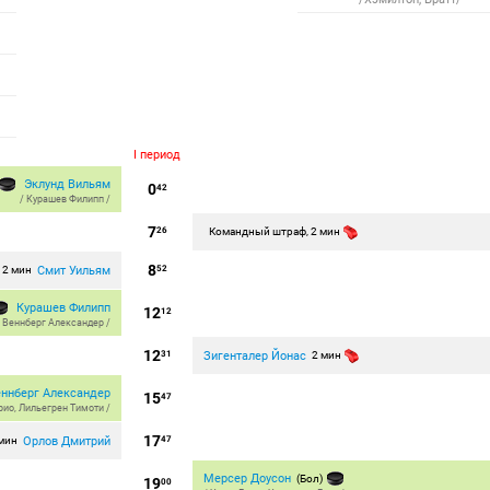
I период
Эклунд Вильям
0
42
/
Курашев Филипп
/
7
26
Командный штраф, 2 мин
8
Смит Уильям
2 мин
52
Курашев Филипп
12
12
/
Веннберг Александер
/
12
Зигенталер Йонас
31
2 мин
еннберг Александер
15
47
рио
,
Лильегрен Тимоти
/
17
Орлов Дмитрий
 мин
47
Мерсер Доусон
(Бол)
19
00