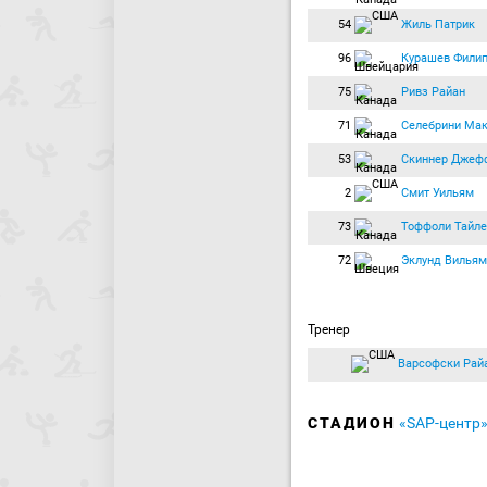
54
Жиль Патрик
96
Курашев Фили
75
Ривз Райан
71
Селебрини Ма
53
Скиннер Джеф
2
Смит Уильям
73
Тоффоли Тайле
72
Эклунд Вильям
Тренер
Варсофски Рай
СТАДИОН
«SAP-центр