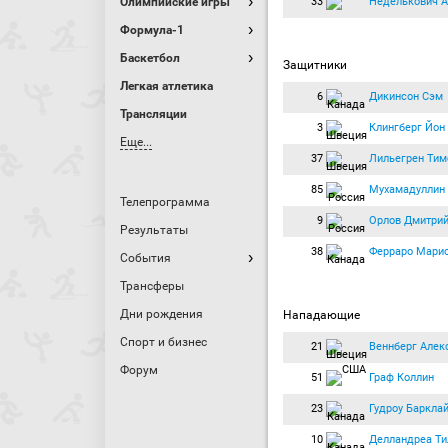
33
Неделькович А
Олимпийские игры
Формула-1
Баскетбол
Защитники
Легкая атлетика
6
Дикинсон Сэм
Трансляции
3
Клингберг Йон
Еще...
37
Лильегрен Тим
85
Мухамадуллин
Телепрограмма
9
Орлов Дмитри
Результаты
38
Ферраро Мари
События
Трансферы
Дни рождения
Нападающие
Спорт и бизнес
21
Веннберг Алек
Форум
51
Граф Коллин
23
Гудроу Баркла
10
Делландреа Ти