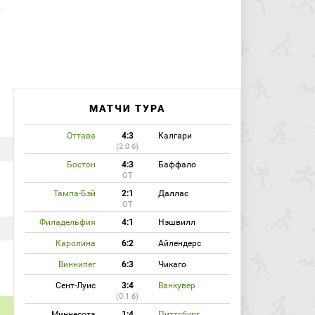
МАТЧИ ТУРА
Оттава
4:3
Калгари
(2:0 б)
Бостон
4:3
Баффало
ОТ
Тампа-Бэй
2:1
Даллас
ОТ
Филадельфия
4:1
Нэшвилл
Каролина
6:2
Айлендерс
Виннипег
6:3
Чикаго
Сент-Луис
3:4
Ванкувер
(0:1 б)
Миннесота
1:4
Питтсбург