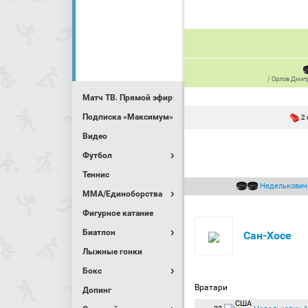
/
Орлов Дмит
Матч ТВ. Прямой эфир
Подписка «Максимум»
2
Видео
Футбол
Теннис
Неделькович
MMA/Единоборства
Фигурное катание
Биатлон
Сан-Хосе
Лыжные гонки
Бокс
Вратари
Допинг