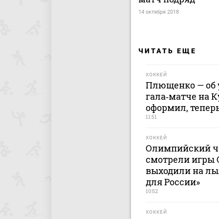
14 октября 2018
ЧИТАТЬ ЕЩЕ
ХОККЕЙ
Плющенко — об 
гала‑матче на К
оформил, теперь
11:51
ХОККЕЙ
Олимпийский ч
смотрели игры 
выходили на лы
для России»
10:52
ХОККЕЙ