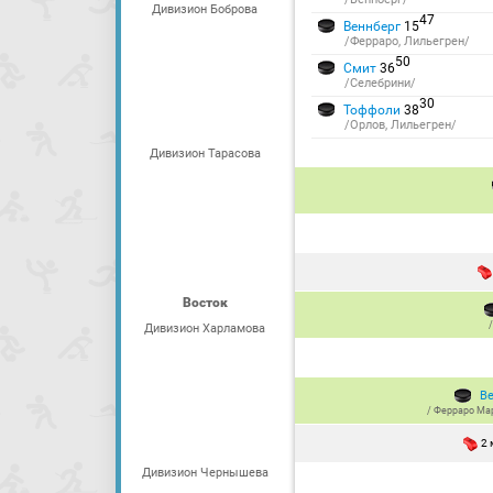
Дивизион Боброва
47
Веннберг
15
/Ферраро, Лильегрен/
50
Смит
36
/Селебрини/
30
Тоффоли
38
/Орлов, Лильегрен/
Дивизион Тарасова
Восток
Дивизион Харламова
В
/
Ферраро Ма
2
Дивизион Чернышева