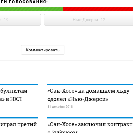
ОГИ ГОЛОСОВАНИЯ:
е
19
Нью-Джерси
12
Комментировать
 буллитам
«Сан-Хосе» на домашнем льду
е» в НХЛ
одолел «Нью-Джерси»
11 декабря 2018
играл третий
«Сан-Хосе» заключил контракт
с Зубрусом