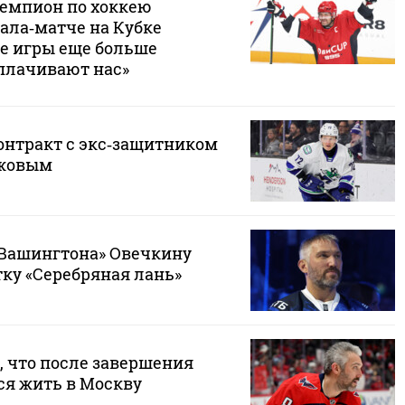
емпион по хоккею
ала‑матче на Кубке
ие игры еще больше
плачивают нас»
онтракт с экс‑защитником
ыжовым
Вашингтона» Овечкину
тку «Серебряная лань»
, что после завершения
ся жить в Москву