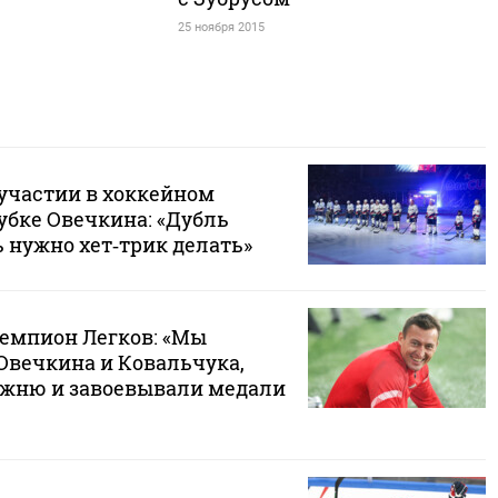
25 ноября 2015
участии в хоккейном
убке Овечкина: «Дубль
 нужно хет‑трик делать»
емпион Легков: «Мы
Овечкина и Ковальчука,
жню и завоевывали медали