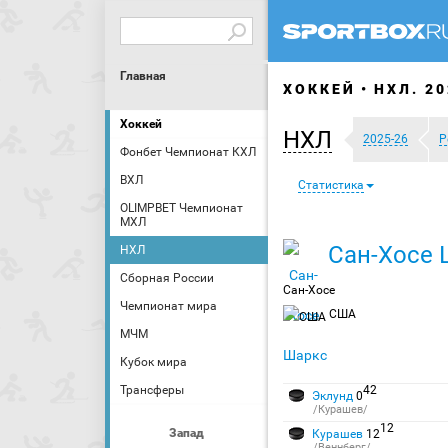
Главная
ХОККЕЙ
НХЛ. 20
Хоккей
НХЛ
2025-26
Р
Фонбет Чемпионат КХЛ
ВХЛ
Статистика
OLIMPBET Чемпионат
МХЛ
Сан-Хосе 
НХЛ
Сборная России
Сан-Хосе
Чемпионат мира
США
МЧМ
Кубок мира
Трансферы
42
Эклунд
0
/Курашев/
12
Запад
Курашев
12
/Веннберг/