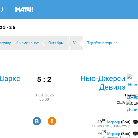
25-26
егулярный чемпионат
Октябрь
31
Перейти в турнир
Шаркс
Нью-Джерси
5 : 2
Девилз
31.10.2025
Ньюар
05:00
США
R
Y
00
19
Мерсер
(Бол)
/Хьюз Джек, Хэмилтон/
19
44
Мерсер
(Бол)
/Хэмилтон, Братт/