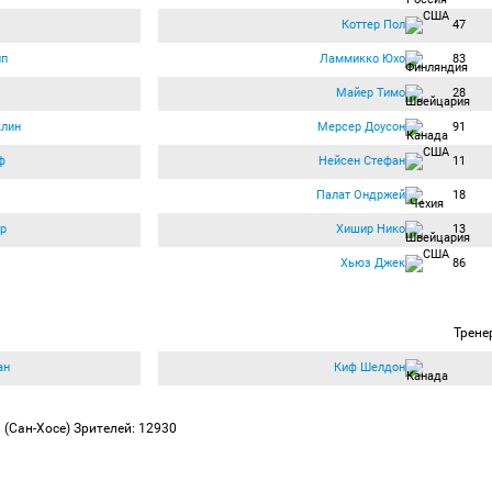
Коттер Пол
47
пп
Ламмикко Юхо
83
Майер Тимо
28
клин
Мерсер Доусон
91
ф
Нейсен Стефан
11
Палат Ондржей
18
р
Хишир Нико
13
Хьюз Джек
86
Трене
ан
Киф Шелдон
»
(Сан-Хосе)
Зрителей: 12930