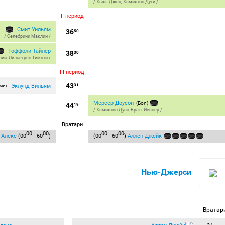
/
Хьюз Джек
,
Хэмилтон Дуги
/
II период
Смит Уильям
36
50
/
Селебрини Маклин
/
Тоффоли Тайлер
38
30
рий
,
Лильегрен Тимоти
/
III период
43
Эклунд Вильям
 мин
31
Мерсер Доусон
(Бол)
44
19
/
Хэмилтон Дуги
,
Братт Йеспер
/
Вратари
00
00
00
00
 Алекс
(00
- 60
)
(00
- 60
)
Аллен Джейк
Нью-Джерси
Вратар