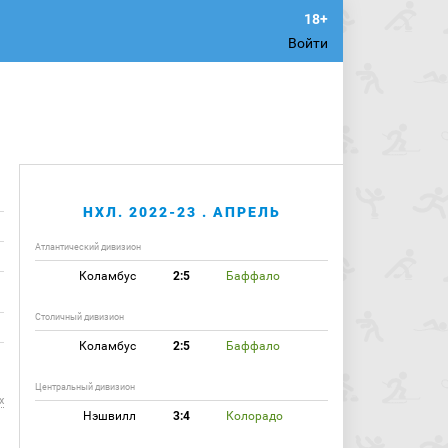
Войти
НХЛ. 2022-23 . АПРЕЛЬ
Атлантический дивизион
Коламбус
2:5
Баффало
Столичный дивизион
Коламбус
2:5
Баффало
Центральный дивизион
х
Нэшвилл
3:4
Колорадо