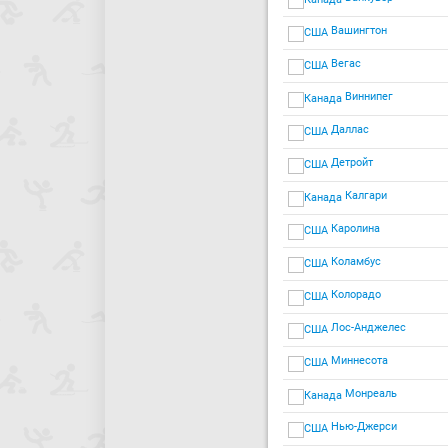
Вашингтон
Вегас
Виннипег
Даллас
Детройт
Калгари
Каролина
Коламбус
Колорадо
Лос-Анджелес
Миннесота
Монреаль
Нью-Джерси