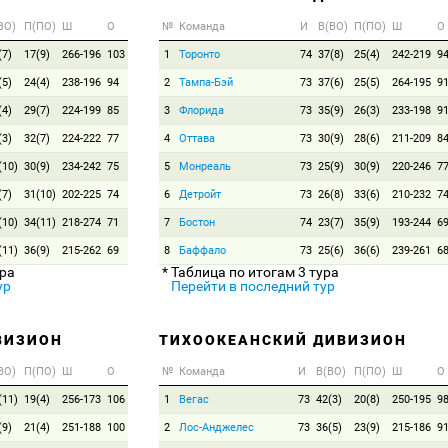
ВО)
П(ПО)
Ш
О
№
Команда
И
В(ВО)
П(ПО)
Ш
О
(7)
17(9)
266-196
103
1
Торонто
74
37(8)
25(4)
242-219
9
(5)
24(4)
238-196
94
2
Тампа-Бэй
73
37(6)
25(5)
264-195
9
(4)
29(7)
224-199
85
3
Флорида
73
35(9)
26(3)
233-198
9
(3)
32(7)
224-222
77
4
Оттава
73
30(9)
28(6)
211-209
8
(10)
30(9)
234-242
75
5
Монреаль
73
25(9)
30(9)
220-246
7
(7)
31(10)
202-225
74
6
Детройт
73
26(8)
33(6)
210-232
7
(10)
34(11)
218-274
71
7
Бостон
74
23(7)
35(9)
193-244
6
(11)
36(9)
215-262
69
8
Баффало
73
25(6)
36(6)
239-261
6
ура
* Таблица по итогам 3 тура
ур
Перейти в последний тур
ВИЗИОН
ТИХООКЕАНСКИЙ ДИВИЗИОН
ВО)
П(ПО)
Ш
О
№
Команда
И
В(ВО)
П(ПО)
Ш
О
(11)
19(4)
256-173
106
1
Вегас
73
42(3)
20(8)
250-195
9
(9)
21(4)
251-188
100
2
Лос-Анджелес
73
36(5)
23(9)
215-186
9