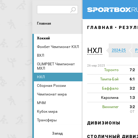
Главная
ГЛАВНАЯ
РЕЗУЛ
Хоккей
Фонбет Чемпионат КХЛ
НХЛ
2024-25
Р
ВХЛ
OLIMPBET Чемпионат
26 мар 2025
МХЛ
Торонто
7:2
НХЛ
Тампа-Бэй
6:1
Сборная России
Баффало
3:2
Чемпионат мира
Каролина
1:3
МЧМ
Виннипег
3:2
Кубок мира
ОТ
Трансферы
ДИВИЗИОНЫ
Запад
СТОЛИЧНЫЙ ДИВИ