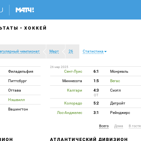
ЬТАТЫ
ХОККЕЙ
егулярный чемпионат
Март
26
Статистика
26 мар 2025
Филадельфия
Сент-Луис
6:1
Монреаль
Питтсбург
Миннесота
1:5
Вегас
Оттава
Калгари
4:3
Сиэтл
ОТ
Нэшвилл
Колорадо
5:2
Детройт
Вашингтон
Лос-Анджелес
3:1
Рейнджерс
Всего
Дома
В гостя
ЗИОН
АТЛАНТИЧЕСКИЙ ДИВИЗИОН