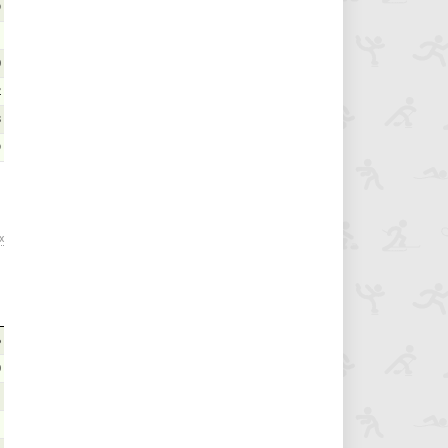
9
1
0
2
8
9
х
6
0