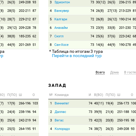
(7)
26(3)
249-208
93
3
Эдмонтон
73
30(12)
26(5)
236-215
8
(8)
28(5)
202-211
87
4
Ванкувер
74
26(8)
27(13)
213-229
8
(10)
28(7)
229-212
87
5
Калгари
72
26(8)
26(12)
190-214
8
(8)
29(12)
209-228
78
6
Анахайм
73
23(9)
33(8)
201-230
7
(4)
38(8)
185-235
62
7
Сиэтл
74
25(6)
37(6)
223-242
6
(3)
44(9)
201-269
51
8
Сан-Хосе
73
14(6)
44(9)
190-278
4
ура
* Таблица по итогам 3 тура
ур
Перейти в последний тур
Всего
Дома
В гостя
ЗАПАД
ВО)
П(ПО)
Ш
О
№
Команда
И
В(ВО)
П(ПО)
Ш
О
(7)
17(9)
266-196
103
1
Виннипег
74
40(11)
19(4)
256-173
10
(5)
24(4)
238-196
94
2
Даллас
73
39(9)
21(4)
251-188
10
(8)
25(4)
242-219
94
3
Вегас
73
42(3)
20(8)
250-195
98
(6)
25(5)
264-195
91
4
Колорадо
74
38(7)
26(3)
249-208
93