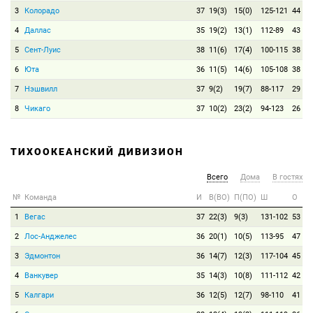
3
Колорадо
37
19(3)
15(0)
125-121
44
4
Даллас
35
19(2)
13(1)
112-89
43
5
Сент-Луис
38
11(6)
17(4)
100-115
38
6
Юта
36
11(5)
14(6)
105-108
38
7
Нэшвилл
37
9(2)
19(7)
88-117
29
8
Чикаго
37
10(2)
23(2)
94-123
26
ТИХООКЕАНСКИЙ ДИВИЗИОН
Всего
Дома
В гостях
№
Команда
И
В(ВО)
П(ПО)
Ш
О
1
Вегас
37
22(3)
9(3)
131-102
53
2
Лос-Анджелес
36
20(1)
10(5)
113-95
47
3
Эдмонтон
36
14(7)
12(3)
117-104
45
4
Ванкувер
35
14(3)
10(8)
111-112
42
5
Калгари
36
12(5)
12(7)
98-110
41