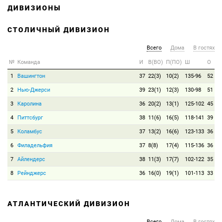
ДИВИЗИОНЫ
СТОЛИЧНЫЙ ДИВИЗИОН
Всего
Дома
В гостях
№
Команда
И
В(ВО)
П(ПО)
Ш
О
1
Вашингтон
37
22(3)
10(2)
135-96
52
2
Нью-Джерси
39
23(1)
12(3)
130-98
51
3
Каролина
36
20(2)
13(1)
125-102
45
4
Питтсбург
38
11(6)
16(5)
118-141
39
5
Коламбус
37
13(2)
16(6)
123-133
36
6
Филадельфия
37
8(8)
17(4)
115-136
36
7
Айлендерс
38
11(3)
17(7)
102-122
35
8
Рейнджерс
36
16(0)
19(1)
101-113
33
АТЛАНТИЧЕСКИЙ ДИВИЗИОН
Всего
Дома
В гостях