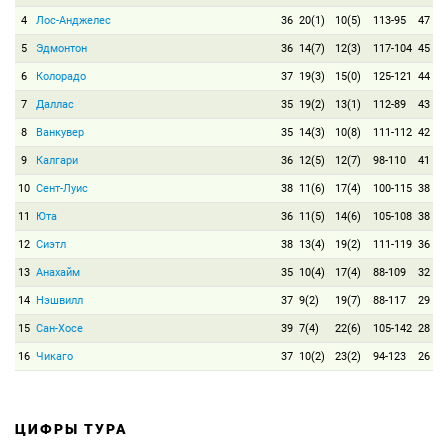
4
Лос-Анджелес
36
20(1)
10(5)
113-95
47
5
Эдмонтон
36
14(7)
12(3)
117-104
45
6
Колорадо
37
19(3)
15(0)
125-121
44
7
Даллас
35
19(2)
13(1)
112-89
43
8
Ванкувер
35
14(3)
10(8)
111-112
42
9
Калгари
36
12(5)
12(7)
98-110
41
10
Сент-Луис
38
11(6)
17(4)
100-115
38
11
Юта
36
11(5)
14(6)
105-108
38
12
Сиэтл
38
13(4)
19(2)
111-119
36
13
Анахайм
35
10(4)
17(4)
88-109
32
14
Нэшвилл
37
9(2)
19(7)
88-117
29
15
Сан-Хосе
39
7(4)
22(6)
105-142
28
16
Чикаго
37
10(2)
23(2)
94-123
26
ЦИФРЫ ТУРА