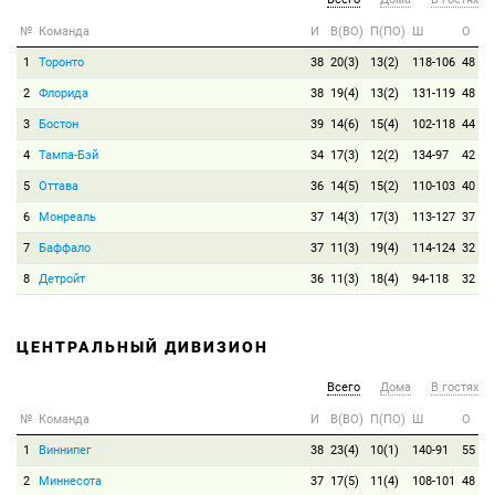
№
Команда
И
В(ВО)
П(ПО)
Ш
О
1
Торонто
38
20(3)
13(2)
118-106
48
2
Флорида
38
19(4)
13(2)
131-119
48
3
Бостон
39
14(6)
15(4)
102-118
44
4
Тампа-Бэй
34
17(3)
12(2)
134-97
42
5
Оттава
36
14(5)
15(2)
110-103
40
6
Монреаль
37
14(3)
17(3)
113-127
37
7
Баффало
37
11(3)
19(4)
114-124
32
8
Детройт
36
11(3)
18(4)
94-118
32
ЦЕНТРАЛЬНЫЙ ДИВИЗИОН
Всего
Дома
В гостях
№
Команда
И
В(ВО)
П(ПО)
Ш
О
1
Виннипег
38
23(4)
10(1)
140-91
55
2
Миннесота
37
17(5)
11(4)
108-101
48