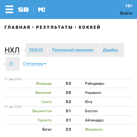
Войти
ГЛАВНАЯ
РЕЗУЛЬТАТЫ
ХОККЕЙ
НХЛ
2024-25
Регулярный чемпионат
Декабрь
31
Статистика
31 дек 2024
Флорида
5:3
Рейнджерс
Виннипег
3:0
Нэшвилл
Сиэтл
5:2
Юта
31 дек 2024
Вашингтон
3:1
Бостон
Торонто
3:1
Айлендерс
Вегас
2:3
Монреаль