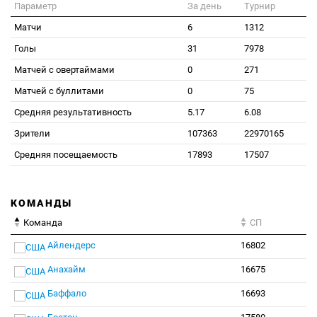
Параметр
За день
Турнир
Матчи
6
1312
Голы
31
7978
Матчей с овертаймами
0
271
Матчей с буллитами
0
75
Средняя результативность
5.17
6.08
Зрители
107363
22970165
Средняя посещаемость
17893
17507
КОМАНДЫ
Команда
СП
Айлендерс
16802
Анахайм
16675
Баффало
16693