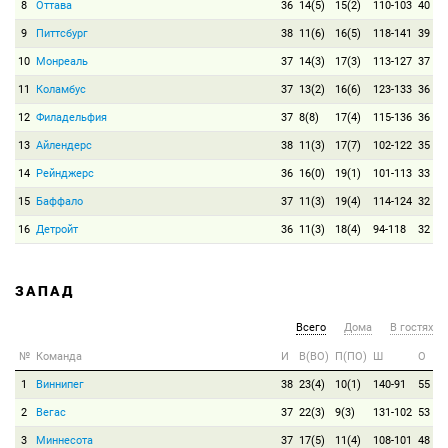
8
Оттава
36
14(5)
15(2)
110-103
40
9
Питтсбург
38
11(6)
16(5)
118-141
39
10
Монреаль
37
14(3)
17(3)
113-127
37
11
Коламбус
37
13(2)
16(6)
123-133
36
12
Филадельфия
37
8(8)
17(4)
115-136
36
13
Айлендерс
38
11(3)
17(7)
102-122
35
14
Рейнджерс
36
16(0)
19(1)
101-113
33
15
Баффало
37
11(3)
19(4)
114-124
32
16
Детройт
36
11(3)
18(4)
94-118
32
ЗАПАД
Всего
Дома
В гостях
№
Команда
И
В(ВО)
П(ПО)
Ш
О
1
Виннипег
38
23(4)
10(1)
140-91
55
2
Вегас
37
22(3)
9(3)
131-102
53
3
Миннесота
37
17(5)
11(4)
108-101
48