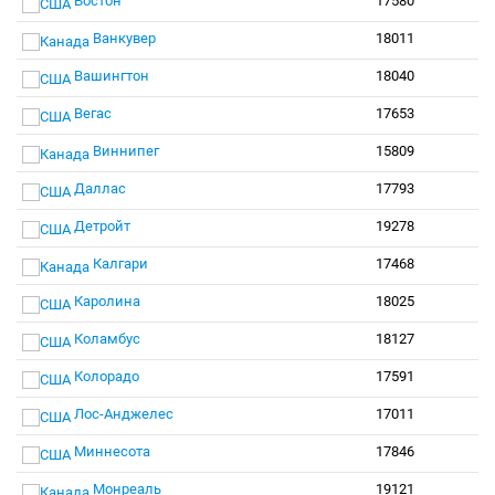
Бостон
17580
Ванкувер
18011
Вашингтон
18040
Вегас
17653
Виннипег
15809
Даллас
17793
Детройт
19278
Калгари
17468
Каролина
18025
Коламбус
18127
Колорадо
17591
Лос-Анджелес
17011
Миннесота
17846
Монреаль
19121