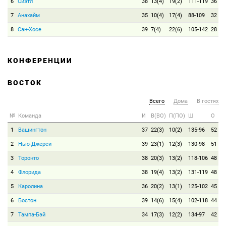
6
Сиэтл
38
13(4)
19(2)
111-119
36
7
Анахайм
35
10(4)
17(4)
88-109
32
8
Сан-Хосе
39
7(4)
22(6)
105-142
28
КОНФЕРЕНЦИИ
ВОСТОК
Всего
Дома
В гостях
№
Команда
И
В(ВО)
П(ПО)
Ш
О
1
Вашингтон
37
22(3)
10(2)
135-96
52
2
Нью-Джерси
39
23(1)
12(3)
130-98
51
3
Торонто
38
20(3)
13(2)
118-106
48
4
Флорида
38
19(4)
13(2)
131-119
48
5
Каролина
36
20(2)
13(1)
125-102
45
6
Бостон
39
14(6)
15(4)
102-118
44
7
Тампа-Бэй
34
17(3)
12(2)
134-97
42