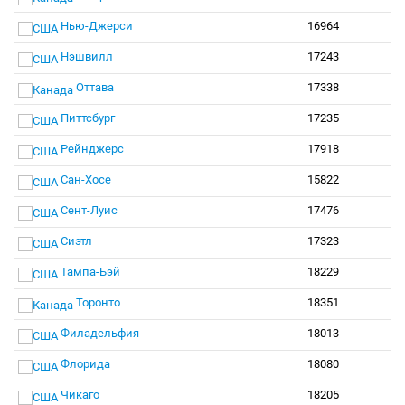
Нью-Джерси
16964
Нэшвилл
17243
Оттава
17338
Питтсбург
17235
Рейнджерс
17918
Сан-Хосе
15822
Сент-Луис
17476
Сиэтл
17323
Тампа-Бэй
18229
Торонто
18351
Филадельфия
18013
Флорида
18080
Чикаго
18205