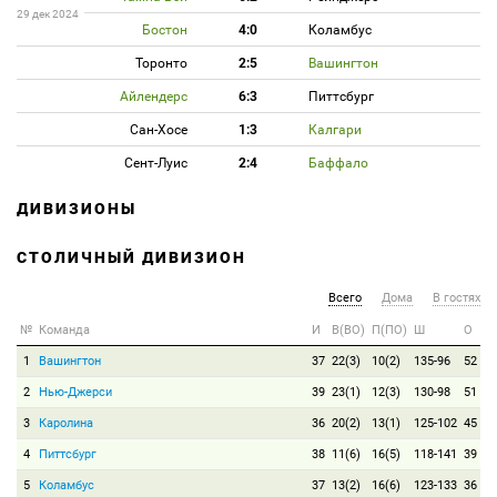
29 дек 2024
Бостон
4:0
Коламбус
Торонто
2:5
Вашингтон
Айлендерс
6:3
Питтсбург
Сан-Хосе
1:3
Калгари
Сент-Луис
2:4
Баффало
ДИВИЗИОНЫ
СТОЛИЧНЫЙ ДИВИЗИОН
Всего
Дома
В гостях
№
Команда
И
В(ВО)
П(ПО)
Ш
О
1
Вашингтон
37
22(3)
10(2)
135-96
52
2
Нью-Джерси
39
23(1)
12(3)
130-98
51
3
Каролина
36
20(2)
13(1)
125-102
45
4
Питтсбург
38
11(6)
16(5)
118-141
39
5
Коламбус
37
13(2)
16(6)
123-133
36