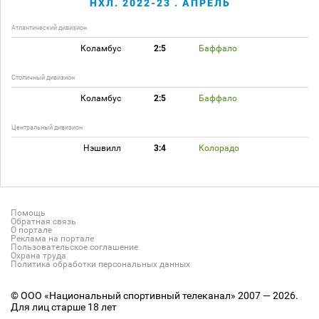
НХЛ. 2022-23 . АПРЕЛЬ
Атлантический дивизион
Коламбус
2:5
Баффало
Столичный дивизион
Коламбус
2:5
Баффало
Центральный дивизион
Нэшвилл
3:4
Колорадо
Помощь
Обратная связь
О портале
Реклама на портале
Пользовательское соглашение
Охрана труда
Политика обработки персональных данных
© ООО «Национальный спортивный телеканал» 2007 — 2026.
Для лиц старше 18 лет