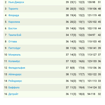
2
Нью-Джерси
39
23(1)
12(3)
130-98
51
3
Торонто
38
20(3)
13(2)
118-106
48
4
Флорида
38
19(4)
13(2)
131-119
48
5
Каролина
36
20(2)
13(1)
125-102
45
6
Бостон
39
14(6)
15(4)
102-118
44
7
Тампа-Бэй
34
17(3)
12(2)
134-97
42
8
Оттава
36
14(5)
15(2)
110-103
40
9
Питтсбург
38
11(6)
16(5)
118-141
39
10
Монреаль
37
14(3)
17(3)
113-127
37
11
Коламбус
37
13(2)
16(6)
123-133
36
12
Филадельфия
37
8(8)
17(4)
115-136
36
13
Айлендерс
38
11(3)
17(7)
102-122
35
14
Рейнджерс
36
16(0)
19(1)
101-113
33
15
Баффало
37
11(3)
19(4)
114-124
32
16
Детройт
36
11(3)
18(4)
94-118
32