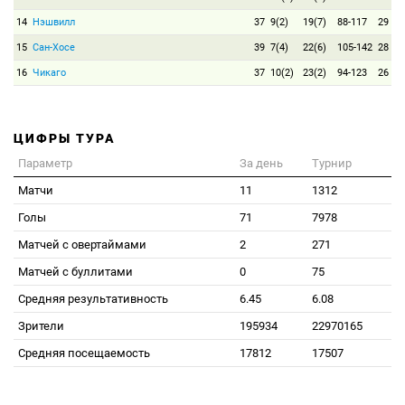
14
Нэшвилл
37
9(2)
19(7)
88-117
29
15
Сан-Хосе
39
7(4)
22(6)
105-142
28
16
Чикаго
37
10(2)
23(2)
94-123
26
ЦИФРЫ ТУРА
Параметр
За день
Турнир
Матчи
11
1312
Голы
71
7978
Матчей с овертаймами
2
271
Матчей с буллитами
0
75
Средняя результативность
6.45
6.08
Зрители
195934
22970165
Средняя посещаемость
17812
17507