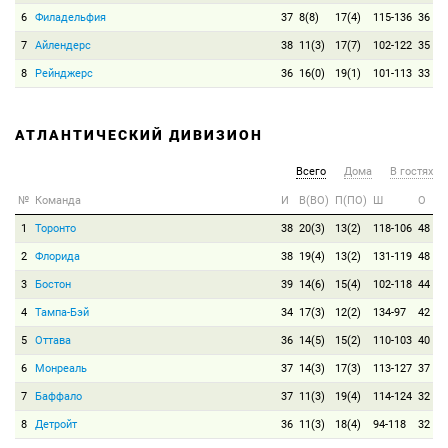
6
Филадельфия
37
8(8)
17(4)
115-136
36
7
Айлендерс
38
11(3)
17(7)
102-122
35
8
Рейнджерс
36
16(0)
19(1)
101-113
33
АТЛАНТИЧЕСКИЙ ДИВИЗИОН
Всего
Дома
В гостях
№
Команда
И
В(ВО)
П(ПО)
Ш
О
1
Торонто
38
20(3)
13(2)
118-106
48
2
Флорида
38
19(4)
13(2)
131-119
48
3
Бостон
39
14(6)
15(4)
102-118
44
4
Тампа-Бэй
34
17(3)
12(2)
134-97
42
5
Оттава
36
14(5)
15(2)
110-103
40
6
Монреаль
37
14(3)
17(3)
113-127
37
7
Баффало
37
11(3)
19(4)
114-124
32
8
Детройт
36
11(3)
18(4)
94-118
32