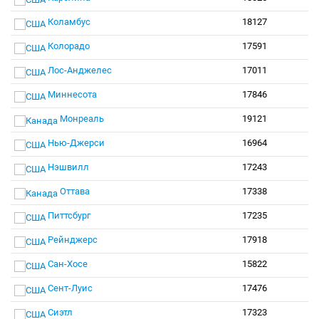
Коламбус
18127
Колорадо
17591
Лос-Анджелес
17011
Миннесота
17846
Монреаль
19121
Нью-Джерси
16964
Нэшвилл
17243
Оттава
17338
Питтсбург
17235
Рейнджерс
17918
Сан-Хосе
15822
Сент-Луис
17476
Сиэтл
17323