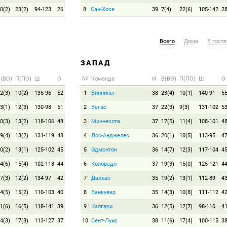
0(2)
23(2)
94-123
26
8
Сан-Хосе
39
7(4)
22(6)
105-142
2
Всего
Дома
В гостя
ЗАПАД
(ВО)
П(ПО)
Ш
О
№
Команда
И
В(ВО)
П(ПО)
Ш
О
2(3)
10(2)
135-96
52
1
Виннипег
38
23(4)
10(1)
140-91
5
3(1)
12(3)
130-98
51
2
Вегас
37
22(3)
9(3)
131-102
5
0(3)
13(2)
118-106
48
3
Миннесота
37
17(5)
11(4)
108-101
4
9(4)
13(2)
131-119
48
4
Лос-Анджелес
36
20(1)
10(5)
113-95
4
0(2)
13(1)
125-102
45
5
Эдмонтон
36
14(7)
12(3)
117-104
4
4(6)
15(4)
102-118
44
6
Колорадо
37
19(3)
15(0)
125-121
4
7(3)
12(2)
134-97
42
7
Даллас
35
19(2)
13(1)
112-89
4
4(5)
15(2)
110-103
40
8
Ванкувер
35
14(3)
10(8)
111-112
4
1(6)
16(5)
118-141
39
9
Калгари
36
12(5)
12(7)
98-110
4
4(3)
17(3)
113-127
37
10
Сент-Луис
38
11(6)
17(4)
100-115
3