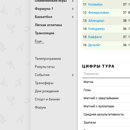
Олимпийские игры
11
Коламбус
37
1
Формула-1
12
Филадельфия
37
8
Баскетбол
13
Айлендерс
38
1
Легкая атлетика
14
Рейнджерс
36
1
Трансляции
15
Баффало
37
1
Еще...
16
Детройт
36
1
Телепрограмма
ЦИФРЫ ТУРА
Результаты
Параметр
События
Матчи
Трансферы
Голы
Дни рождения
Матчей с овертаймами
Спорт и бизнес
Матчей с буллитами
Форум
Средняя результативность
Зрители