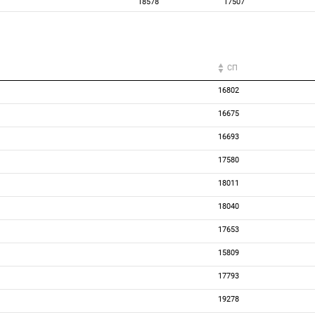
18578
17507
СП
16802
16675
16693
17580
18011
18040
17653
15809
17793
19278