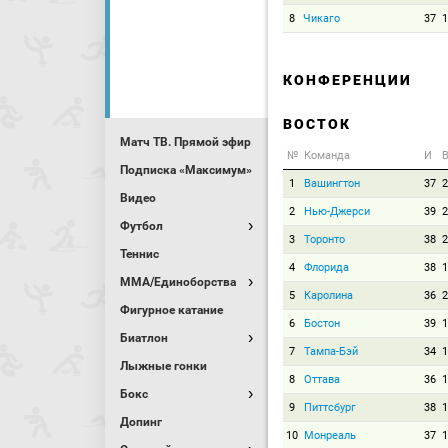
8
Чикаго
37
1
КОНФЕРЕНЦИИ
ВОСТОК
Матч ТВ. Прямой эфир
№
Команда
И
В
Подписка «Максимум»
1
Вашингтон
37
2
Видео
2
Нью-Джерси
39
2
Футбол
3
Торонто
38
2
Теннис
4
Флорида
38
1
MMA/Единоборства
5
Каролина
36
2
Фигурное катание
6
Бостон
39
1
Биатлон
7
Тампа-Бэй
34
1
Лыжные гонки
8
Оттава
36
1
Бокс
9
Питтсбург
38
1
Допинг
10
Монреаль
37
1