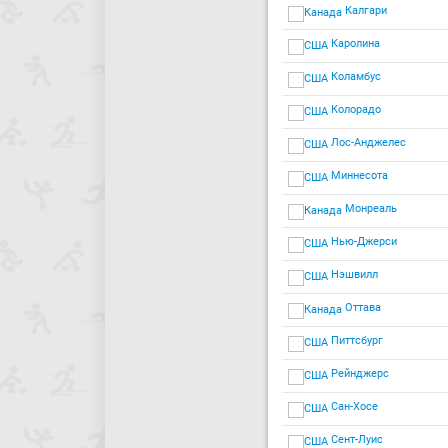
Калгари
Каролина
Коламбус
Колорадо
Лос-Анджелес
Миннесота
Монреаль
Нью-Джерси
Нэшвилл
Оттава
Питтсбург
Рейнджерс
Сан-Хосе
Сент-Луис