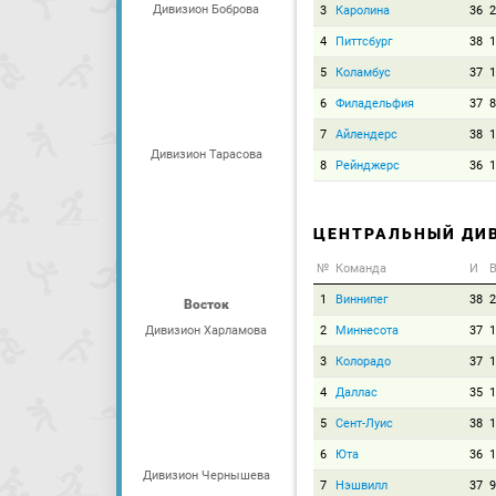
Дивизион Боброва
3
Каролина
36
2
4
Питтсбург
38
1
5
Коламбус
37
1
6
Филадельфия
37
8
7
Айлендерс
38
1
Дивизион Тарасова
8
Рейнджерс
36
1
ЦЕНТРАЛЬНЫЙ ДИ
№
Команда
И
В
1
Виннипег
38
2
Восток
Дивизион Харламова
2
Миннесота
37
1
3
Колорадо
37
1
4
Даллас
35
1
5
Сент-Луис
38
1
6
Юта
36
1
Дивизион Чернышева
7
Нэшвилл
37
9