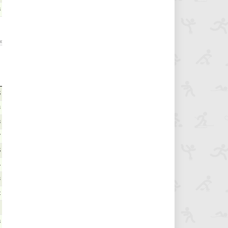
8
х
5
3
8
7
5
4
3
2
1
8