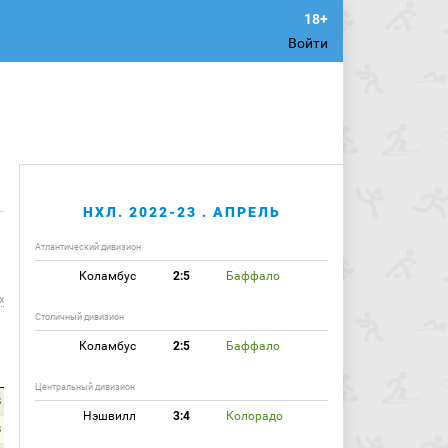
Войти
НХЛ. 2022-23 . АПРЕЛЬ
Атлантический дивизион
Коламбус
2:5
Баффало
х
Столичный дивизион
Коламбус
2:5
Баффало
Центральный дивизион
8
Нэшвилл
3:4
Колорадо
8