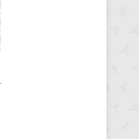
8
6
2
9
8
6