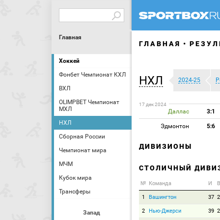
Главная
ГЛАВНАЯ
РЕЗУЛ
Хоккей
Фонбет Чемпионат КХЛ
НХЛ
2024-25
Р
ВХЛ
OLIMPBET Чемпионат
17 дек 2024
МХЛ
Даллас
3:1
НХЛ
Эдмонтон
5:6
Сборная России
ДИВИЗИОНЫ
Чемпионат мира
МЧМ
СТОЛИЧНЫЙ ДИВИ
Кубок мира
№
Команда
И
В
Трансферы
1
Вашингтон
37
2
2
Нью-Джерси
39
2
Запад