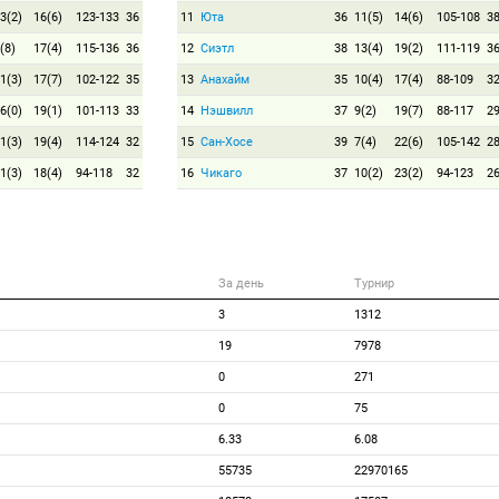
3(2)
16(6)
123-133
36
11
Юта
36
11(5)
14(6)
105-108
3
(8)
17(4)
115-136
36
12
Сиэтл
38
13(4)
19(2)
111-119
3
1(3)
17(7)
102-122
35
13
Анахайм
35
10(4)
17(4)
88-109
3
6(0)
19(1)
101-113
33
14
Нэшвилл
37
9(2)
19(7)
88-117
2
1(3)
19(4)
114-124
32
15
Сан-Хосе
39
7(4)
22(6)
105-142
2
1(3)
18(4)
94-118
32
16
Чикаго
37
10(2)
23(2)
94-123
2
За день
Турнир
3
1312
19
7978
0
271
0
75
6.33
6.08
55735
22970165