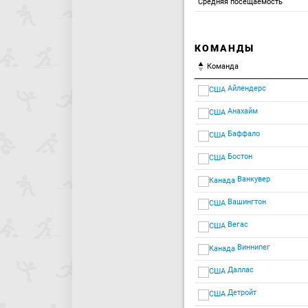
Средняя посещаемость
КОМАНДЫ
Команда
Айлендерс
Анахайм
Баффало
Бостон
Ванкувер
Вашингтон
Вегас
Виннипег
Даллас
Детройт