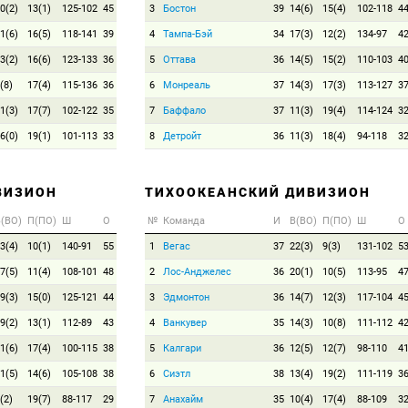
0(2)
13(1)
125-102
45
3
Бостон
39
14(6)
15(4)
102-118
4
1(6)
16(5)
118-141
39
4
Тампа-Бэй
34
17(3)
12(2)
134-97
4
3(2)
16(6)
123-133
36
5
Оттава
36
14(5)
15(2)
110-103
4
(8)
17(4)
115-136
36
6
Монреаль
37
14(3)
17(3)
113-127
3
1(3)
17(7)
102-122
35
7
Баффало
37
11(3)
19(4)
114-124
3
6(0)
19(1)
101-113
33
8
Детройт
36
11(3)
18(4)
94-118
3
ВИЗИОН
ТИХООКЕАНСКИЙ ДИВИЗИОН
(ВО)
П(ПО)
Ш
О
№
Команда
И
В(ВО)
П(ПО)
Ш
О
3(4)
10(1)
140-91
55
1
Вегас
37
22(3)
9(3)
131-102
5
7(5)
11(4)
108-101
48
2
Лос-Анджелес
36
20(1)
10(5)
113-95
4
9(3)
15(0)
125-121
44
3
Эдмонтон
36
14(7)
12(3)
117-104
4
9(2)
13(1)
112-89
43
4
Ванкувер
35
14(3)
10(8)
111-112
4
1(6)
17(4)
100-115
38
5
Калгари
36
12(5)
12(7)
98-110
4
1(5)
14(6)
105-108
38
6
Сиэтл
38
13(4)
19(2)
111-119
3
(2)
19(7)
88-117
29
7
Анахайм
35
10(4)
17(4)
88-109
3