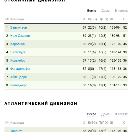
СТОЛИЧНЫЙ ДИВИЗИОН
Всего
Дома
В гостях
№
Команда
И
В(ВО)
П(ПО)
Ш
О
1
Вашингтон
37
22(3)
10(2)
135-96
52
2
Нью-Джерси
39
23(1)
12(3)
130-98
51
3
Каролина
36
20(2)
13(1)
125-102
45
4
Питтсбург
38
11(6)
16(5)
118-141
39
5
Коламбус
37
13(2)
16(6)
123-133
36
6
Филадельфия
37
8(8)
17(4)
115-136
36
7
Айлендерс
38
11(3)
17(7)
102-122
35
8
Рейнджерс
36
16(0)
19(1)
101-113
33
АТЛАНТИЧЕСКИЙ ДИВИЗИОН
Всего
Дома
В гостях
№
Команда
И
В(ВО)
П(ПО)
Ш
О
1
Торонто
38
20(3)
13(2)
118-106
48