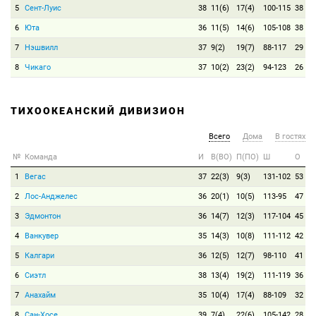
5
Сент-Луис
38
11(6)
17(4)
100-115
38
6
Юта
36
11(5)
14(6)
105-108
38
7
Нэшвилл
37
9(2)
19(7)
88-117
29
8
Чикаго
37
10(2)
23(2)
94-123
26
ТИХООКЕАНСКИЙ ДИВИЗИОН
Всего
Дома
В гостях
№
Команда
И
В(ВО)
П(ПО)
Ш
О
1
Вегас
37
22(3)
9(3)
131-102
53
2
Лос-Анджелес
36
20(1)
10(5)
113-95
47
3
Эдмонтон
36
14(7)
12(3)
117-104
45
4
Ванкувер
35
14(3)
10(8)
111-112
42
5
Калгари
36
12(5)
12(7)
98-110
41
6
Сиэтл
38
13(4)
19(2)
111-119
36
7
Анахайм
35
10(4)
17(4)
88-109
32
8
Сан-Хосе
39
7(4)
22(6)
105-142
28