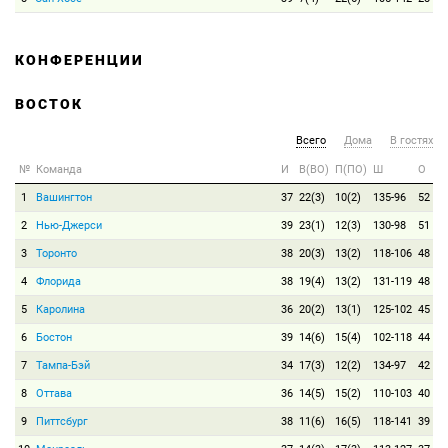
КОНФЕРЕНЦИИ
ВОСТОК
Всего
Дома
В гостях
№
Команда
И
В(ВО)
П(ПО)
Ш
О
1
Вашингтон
37
22(3)
10(2)
135-96
52
2
Нью-Джерси
39
23(1)
12(3)
130-98
51
3
Торонто
38
20(3)
13(2)
118-106
48
4
Флорида
38
19(4)
13(2)
131-119
48
5
Каролина
36
20(2)
13(1)
125-102
45
6
Бостон
39
14(6)
15(4)
102-118
44
7
Тампа-Бэй
34
17(3)
12(2)
134-97
42
8
Оттава
36
14(5)
15(2)
110-103
40
9
Питтсбург
38
11(6)
16(5)
118-141
39