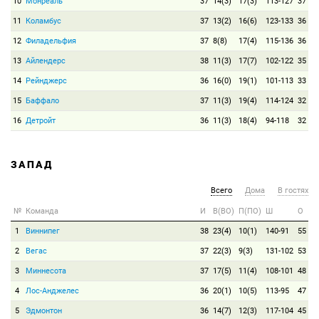
10
Монреаль
37
14(3)
17(3)
113-127
37
11
Коламбус
37
13(2)
16(6)
123-133
36
12
Филадельфия
37
8(8)
17(4)
115-136
36
13
Айлендерс
38
11(3)
17(7)
102-122
35
14
Рейнджерс
36
16(0)
19(1)
101-113
33
15
Баффало
37
11(3)
19(4)
114-124
32
16
Детройт
36
11(3)
18(4)
94-118
32
ЗАПАД
Всего
Дома
В гостях
№
Команда
И
В(ВО)
П(ПО)
Ш
О
1
Виннипег
38
23(4)
10(1)
140-91
55
2
Вегас
37
22(3)
9(3)
131-102
53
3
Миннесота
37
17(5)
11(4)
108-101
48
4
Лос-Анджелес
36
20(1)
10(5)
113-95
47
5
Эдмонтон
36
14(7)
12(3)
117-104
45