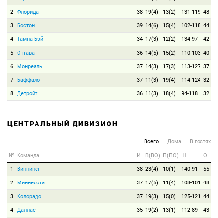
2
Флорида
38
19(4)
13(2)
131-119
48
3
Бостон
39
14(6)
15(4)
102-118
44
4
Тампа-Бэй
34
17(3)
12(2)
134-97
42
5
Оттава
36
14(5)
15(2)
110-103
40
6
Монреаль
37
14(3)
17(3)
113-127
37
7
Баффало
37
11(3)
19(4)
114-124
32
8
Детройт
36
11(3)
18(4)
94-118
32
ЦЕНТРАЛЬНЫЙ ДИВИЗИОН
Всего
Дома
В гостях
№
Команда
И
В(ВО)
П(ПО)
Ш
О
1
Виннипег
38
23(4)
10(1)
140-91
55
2
Миннесота
37
17(5)
11(4)
108-101
48
3
Колорадо
37
19(3)
15(0)
125-121
44
4
Даллас
35
19(2)
13(1)
112-89
43