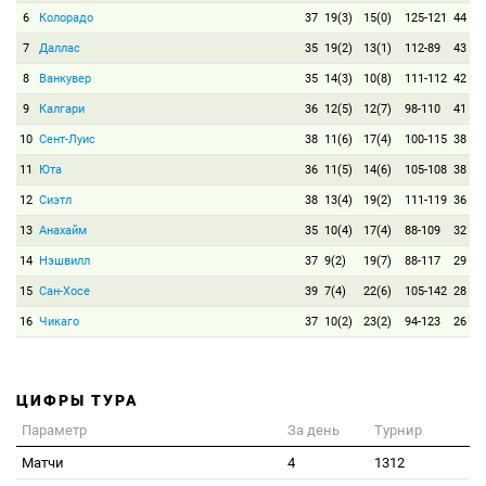
6
Колорадо
37
19(3)
15(0)
125-121
44
7
Даллас
35
19(2)
13(1)
112-89
43
8
Ванкувер
35
14(3)
10(8)
111-112
42
9
Калгари
36
12(5)
12(7)
98-110
41
10
Сент-Луис
38
11(6)
17(4)
100-115
38
11
Юта
36
11(5)
14(6)
105-108
38
12
Сиэтл
38
13(4)
19(2)
111-119
36
13
Анахайм
35
10(4)
17(4)
88-109
32
14
Нэшвилл
37
9(2)
19(7)
88-117
29
15
Сан-Хосе
39
7(4)
22(6)
105-142
28
16
Чикаго
37
10(2)
23(2)
94-123
26
ЦИФРЫ ТУРА
Параметр
За день
Турнир
Матчи
4
1312