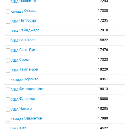
Нэшвилл
17243
Оттава
17338
Питтсбург
17235
Рейнджерс
17918
Сан-Хосе
15822
Сент-Луис
17476
Сиэтл
17323
Тампа-Бэй
18229
Торонто
18351
Филадельфия
18013
Флорида
18080
Чикаго
18205
Эдмонтон
17989
Юта
14522