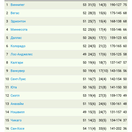
1
Виннипег
53
31(5)
14(3)
190-127
75
2
Вегас
52
28(3)
15(6)
175-145
68
3
Эдмонтон
51
25(7)
15(4)
168-138
68
4
Миннесота
52
25(6)
17(4)
155-146
66
5
Даллас
50
26(6)
17(1)
159-123
65
6
Колорадо
52
24(5)
21(2)
170-165
60
7
Лос-Анджелес
49
24(2)
17(6)
135-125
58
8
Калгари
50
19(6)
18(7)
137-147
57
9
Ванкувер
50
19(4)
17(10)
143-156
56
10
Сент-Луис
51
16(7)
24(4)
142-154
50
11
Юта
50
16(5)
21(8)
141-150
50
12
Сиэтл
53
19(4)
27(3)
159-170
49
13
Анахайм
51
15(6)
24(6)
130-161
48
14
Нэшвилл
49
15(3)
24(7)
131-157
43
15
Чикаго
51
14(2)
30(5)
134-174
37
16
Сан-Хосе
54
11(4)
33(6)
141-202
36