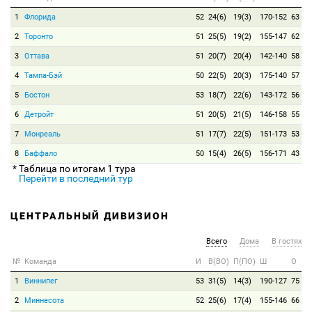
1
Флорида
52
24(6)
19(3)
170-152
63
2
Торонто
51
25(5)
19(2)
155-147
62
3
Оттава
51
20(7)
20(4)
142-140
58
4
Тампа-Бэй
50
22(5)
20(3)
175-140
57
5
Бостон
53
18(7)
22(6)
143-172
56
6
Детройт
51
20(5)
21(5)
146-158
55
7
Монреаль
51
17(7)
22(5)
151-173
53
8
Баффало
50
15(4)
26(5)
156-171
43
* Таблица по итогам 1 тура
Перейти в последний тур
ЦЕНТРАЛЬНЫЙ ДИВИЗИОН
Всего
Дома
В гостях
№
Команда
И
В(ВО)
П(ПО)
Ш
О
1
Виннипег
53
31(5)
14(3)
190-127
75
2
Миннесота
52
25(6)
17(4)
155-146
66