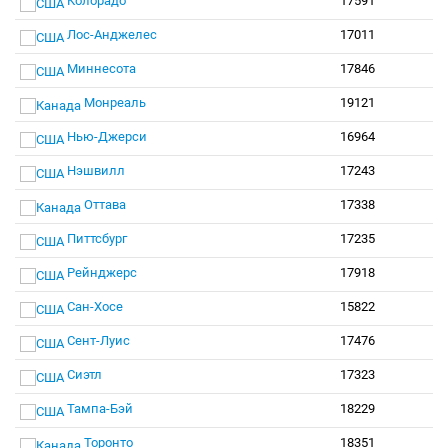
Колорадо
17591
Лос-Анджелес
17011
Миннесота
17846
Монреаль
19121
Нью-Джерси
16964
Нэшвилл
17243
Оттава
17338
Питтсбург
17235
Рейнджерс
17918
Сан-Хосе
15822
Сент-Луис
17476
Сиэтл
17323
Тампа-Бэй
18229
Торонто
18351