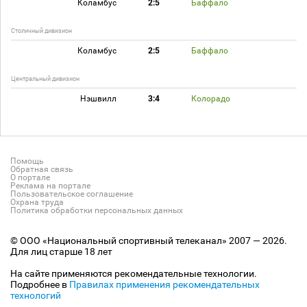
Коламбус
2:5
Баффало
Столичный дивизион
Коламбус
2:5
Баффало
Центральный дивизион
Нэшвилл
3:4
Колорадо
Помощь
Обратная связь
О портале
Реклама на портале
Пользовательское соглашение
Охрана труда
Политика обработки персональных данных
© ООО «Национальный спортивный телеканал» 2007 — 2026.
Для лиц старше 18 лет
На сайте применяются рекомендательные технологии.
Подробнее в
Правилах применения рекомендательных
технологий