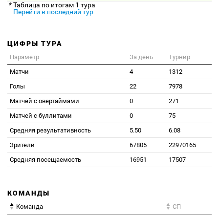
* Таблица по итогам 1 тура
Перейти в последний тур
ЦИФРЫ ТУРА
Параметр
За день
Турнир
Матчи
4
1312
Голы
22
7978
Матчей с овертаймами
0
271
Матчей с буллитами
0
75
Средняя результативность
5.50
6.08
Зрители
67805
22970165
Средняя посещаемость
16951
17507
КОМАНДЫ
Команда
СП