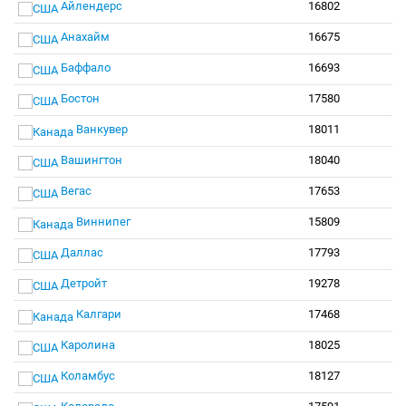
Айлендерс
16802
Анахайм
16675
Баффало
16693
Бостон
17580
Ванкувер
18011
Вашингтон
18040
Вегас
17653
Виннипег
15809
Даллас
17793
Детройт
19278
Калгари
17468
Каролина
18025
Коламбус
18127