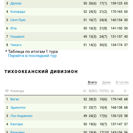
3
Даллас
50
26(6)
17(1)
159-123
65
4
Колорадо
52
24(5)
21(2)
170-165
60
5
Сент-Луис
51
16(7)
24(4)
142-154
50
6
Юта
50
16(5)
21(8)
141-150
50
7
Нэшвилл
49
15(3)
24(7)
131-157
43
8
Чикаго
51
14(2)
30(5)
134-174
37
* Таблица по итогам 1 тура
Перейти в последний тур
ТИХООКЕАНСКИЙ ДИВИЗИОН
Всего
Дома
В гостях
№
Команда
И
В(ВО)
П(ПО)
Ш
О
1
Вегас
52
28(3)
15(6)
175-145
68
2
Эдмонтон
51
25(7)
15(4)
168-138
68
3
Лос-Анджелес
49
24(2)
17(6)
135-125
58
4
Калгари
50
19(6)
18(7)
137-147
57
5
Ванкувер
50
19(4)
17(10)
143-156
56