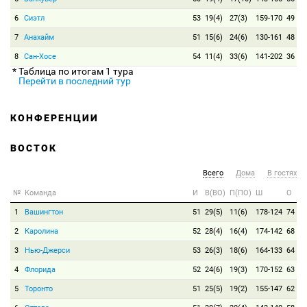
6
Сиэтл
53
19(4)
27(3)
159-170
49
7
Анахайм
51
15(6)
24(6)
130-161
48
8
Сан-Хосе
54
11(4)
33(6)
141-202
36
* Таблица по итогам 1 тура
Перейти в последний тур
КОНФЕРЕНЦИИ
ВОСТОК
Всего
Дома
В гостях
№
Команда
И
В(ВО)
П(ПО)
Ш
О
1
Вашингтон
51
29(5)
11(6)
178-124
74
2
Каролина
52
28(4)
16(4)
174-142
68
3
Нью-Джерси
53
26(3)
18(6)
164-133
64
4
Флорида
52
24(6)
19(3)
170-152
63
5
Торонто
51
25(5)
19(2)
155-147
62