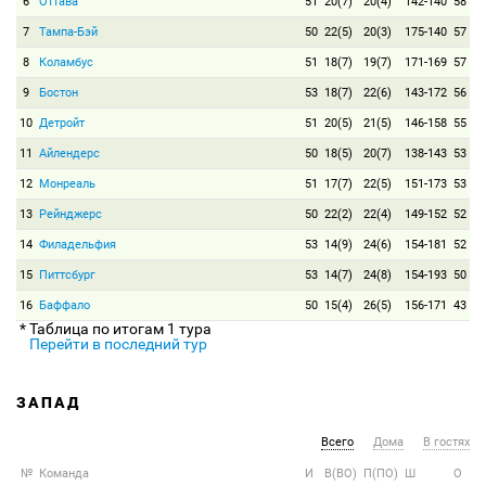
6
Оттава
51
20(7)
20(4)
142-140
58
7
Тампа-Бэй
50
22(5)
20(3)
175-140
57
8
Коламбус
51
18(7)
19(7)
171-169
57
9
Бостон
53
18(7)
22(6)
143-172
56
10
Детройт
51
20(5)
21(5)
146-158
55
11
Айлендерс
50
18(5)
20(7)
138-143
53
12
Монреаль
51
17(7)
22(5)
151-173
53
13
Рейнджерс
50
22(2)
22(4)
149-152
52
14
Филадельфия
53
14(9)
24(6)
154-181
52
15
Питтсбург
53
14(7)
24(8)
154-193
50
16
Баффало
50
15(4)
26(5)
156-171
43
* Таблица по итогам 1 тура
Перейти в последний тур
ЗАПАД
Всего
Дома
В гостях
№
Команда
И
В(ВО)
П(ПО)
Ш
О