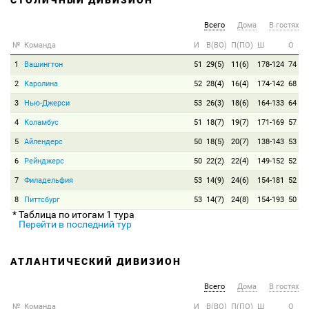
СТОЛИЧНЫЙ ДИВИЗИОН
Всего
Дома
В гостях
№
Команда
И
В(ВО)
П(ПО)
Ш
О
1
Вашингтон
51
29(5)
11(6)
178-124
74
2
Каролина
52
28(4)
16(4)
174-142
68
3
Нью-Джерси
53
26(3)
18(6)
164-133
64
4
Коламбус
51
18(7)
19(7)
171-169
57
5
Айлендерс
50
18(5)
20(7)
138-143
53
6
Рейнджерс
50
22(2)
22(4)
149-152
52
7
Филадельфия
53
14(9)
24(6)
154-181
52
8
Питтсбург
53
14(7)
24(8)
154-193
50
* Таблица по итогам 1 тура
Перейти в последний тур
АТЛАНТИЧЕСКИЙ ДИВИЗИОН
Всего
Дома
В гостях
№
Команда
И
В(ВО)
П(ПО)
Ш
О