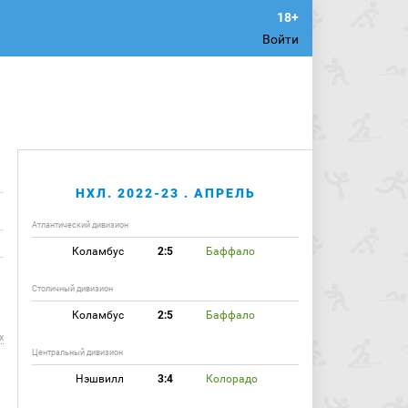
Войти
НХЛ. 2022-23 . АПРЕЛЬ
Атлантический дивизион
Коламбус
2:5
Баффало
Столичный дивизион
Коламбус
2:5
Баффало
х
Центральный дивизион
Нэшвилл
3:4
Колорадо