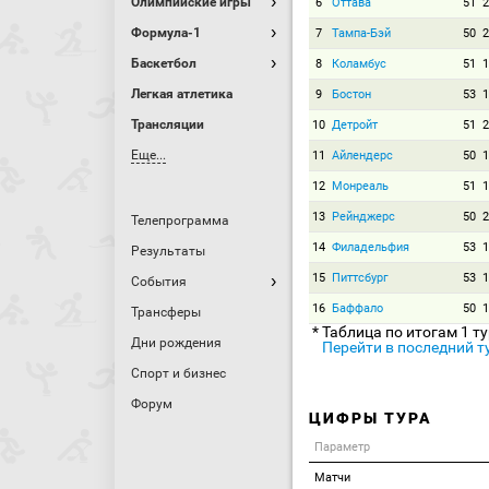
Олимпийские игры
6
Оттава
51
2
Формула-1
7
Тампа-Бэй
50
2
Баскетбол
8
Коламбус
51
1
Легкая атлетика
9
Бостон
53
1
Трансляции
10
Детройт
51
2
Еще...
11
Айлендерс
50
1
12
Монреаль
51
1
13
Рейнджерс
50
2
Телепрограмма
14
Филадельфия
53
1
Результаты
15
Питтсбург
53
1
События
16
Баффало
50
1
Трансферы
* Таблица по итогам 1 т
Дни рождения
Перейти в последний т
Спорт и бизнес
Форум
ЦИФРЫ ТУРА
Параметр
Матчи