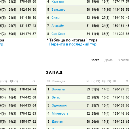
4(5)
21(2)
170-165
60
4
Калгари
50
19(6)
18(7)
137-147
5
6(7)
24(4)
142-154
50
5
Ванкувер
50
19(4)
17(10)
143-156
5
6(5)
21(8)
141-150
50
6
Сиэтл
53
19(4)
27(3)
159-170
4
5(3)
24(7)
131-157
43
7
Анахайм
51
15(6)
24(6)
130-161
4
4(2)
30(5)
134-174
37
8
Сан-Хосе
54
11(4)
33(6)
141-202
3
ура
* Таблица по итогам 1 тура
ур
Перейти в последний тур
Всего
Дома
В гостя
ЗАПАД
(ВО)
П(ПО)
Ш
О
№
Команда
И
В(ВО)
П(ПО)
Ш
О
9(5)
11(6)
178-124
74
1
Виннипег
53
31(5)
14(3)
190-127
7
8(4)
16(4)
174-142
68
2
Вегас
52
28(3)
15(6)
175-145
6
6(3)
18(6)
164-133
64
3
Эдмонтон
51
25(7)
15(4)
168-138
6
4(6)
19(3)
170-152
63
4
Миннесота
52
25(6)
17(4)
155-146
6
5(5)
19(2)
155-147
62
5
Даллас
50
26(6)
17(1)
159-123
6