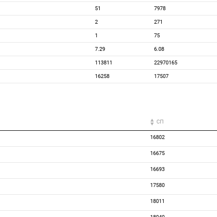
51
7978
2
271
1
75
7.29
6.08
113811
22970165
16258
17507
СП
16802
16675
16693
17580
18011