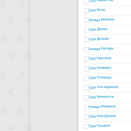
Вашингтон
Вегас
Виннипег
Даллас
Детройт
Калгари
Каролина
Коламбус
Колорадо
Лос-Анджелес
Миннесота
Монреаль
Нью-Джерси
Нэшвилл