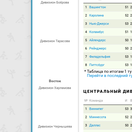
Дивизион Боброва
1
Вашингтон
51
2
2
Каролина
52
2
3
Нью-Джерси
53
2
4
Коламбус
51
1
5
Айлендерс
50
1
Дивизион Тарасова
6
Рейнджерс
50
2
7
Филадельфия
53
1
8
Питтсбург
53
1
* Таблица по итогам 1 т
Перейти в последний т
Восток
Дивизион Харламова
ЦЕНТРАЛЬНЫЙ ДИ
№
Команда
И
В
1
Виннипег
53
3
2
Миннесота
52
2
3
Даллас
50
2
Дивизион Чернышева