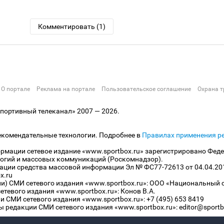
Комментировать (1)
О портале
Реклама на портале
Пользовательское соглашение
Охрана т
ортивный телеканал» 2007 — 2026.
екомендательные технологии. Подробнее в
Правилах применения р
рмации сетевое издание «www.sportbox.ru» зарегистрировано Феде
огий и массовых коммуникаций (Роскомнадзор).
рации средства массовой информации Эл № ФС77-72613 от 04.04.20
x.ru
ли) СМИ сетевого издания «www.sportbox.ru»: ООО «Национальный 
тевого издания «www.sportbox.ru»: Конов В.А.
 СМИ сетевого издания «www.sportbox.ru»: +7 (495) 653 8419
 редакции СМИ сетевого издания «www.sportbox.ru»: editor@sportb