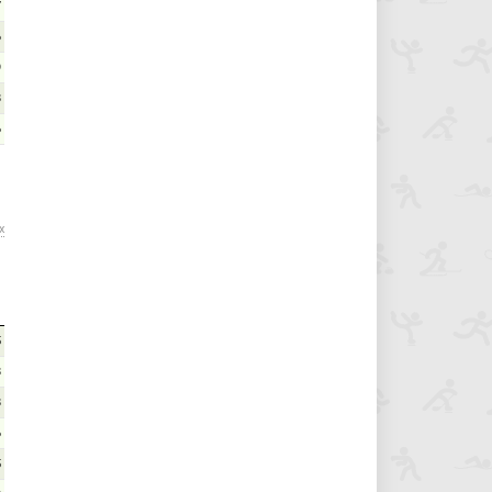
7
6
9
8
6
х
5
8
8
6
5