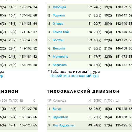
9(5)
11(6)
178-124
74
1
Флорида
52
24(6)
19(3)
170-152
6
8(4)
16(4)
174-142
68
2
Торонто
51
25(5)
19(2)
155-147
6
6(3)
18(6)
164-133
64
3
Оттава
51
20(7)
20(4)
142-140
5
8(7)
19(7)
171-169
57
4
Тампа-Бэй
50
22(5)
20(3)
175-140
5
8(5)
20(7)
138-143
53
5
Бостон
53
18(7)
22(6)
143-172
5
2(2)
22(4)
149-152
52
6
Детройт
51
20(5)
21(5)
146-158
5
4(9)
24(6)
154-181
52
7
Монреаль
51
17(7)
22(5)
151-173
5
4(7)
24(8)
154-193
50
8
Баффало
50
15(4)
26(5)
156-171
4
ура
* Таблица по итогам 1 тура
ур
Перейти в последний тур
ВИЗИОН
ТИХООКЕАНСКИЙ ДИВИЗИОН
(ВО)
П(ПО)
Ш
О
№
Команда
И
В(ВО)
П(ПО)
Ш
О
1(5)
14(3)
190-127
75
1
Вегас
52
28(3)
15(6)
175-145
6
5(6)
17(4)
155-146
66
2
Эдмонтон
51
25(7)
15(4)
168-138
6
6(6)
17(1)
159-123
65
3
Лос-Анджелес
49
24(2)
17(6)
135-125
5