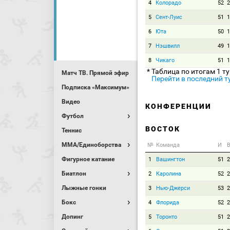
4
Колорадо
52
2
5
Сент-Луис
51
1
6
Юта
50
1
7
Нэшвилл
49
1
8
Чикаго
51
1
* Таблица по итогам 1 т
Матч ТВ. Прямой эфир
Перейти в последний т
Подписка «Максимум»
Видео
КОНФЕРЕНЦИИ
Футбол
ВОСТОК
Теннис
MMA/Единоборства
№
Команда
И
В
Фигурное катание
1
Вашингтон
51
2
Биатлон
2
Каролина
52
2
Лыжные гонки
3
Нью-Джерси
53
2
Бокс
4
Флорида
52
2
Допинг
5
Торонто
51
2