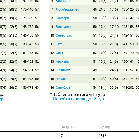
0(7)
20(4)
142-140
58
6
Колорадо
52
24(5)
21(2)
170-165
6
2(5)
20(3)
175-140
57
7
Лос-Анджелес
49
24(2)
17(6)
135-125
5
8(7)
19(7)
171-169
57
8
Калгари
50
19(6)
18(7)
137-147
5
8(7)
22(6)
143-172
56
9
Ванкувер
50
19(4)
17(10)
143-156
5
0(5)
21(5)
146-158
55
10
Сент-Луис
51
16(7)
24(4)
142-154
5
8(5)
20(7)
138-143
53
11
Юта
50
16(5)
21(8)
141-150
5
7(7)
22(5)
151-173
53
12
Сиэтл
53
19(4)
27(3)
159-170
4
2(2)
22(4)
149-152
52
13
Анахайм
51
15(6)
24(6)
130-161
4
4(9)
24(6)
154-181
52
14
Нэшвилл
49
15(3)
24(7)
131-157
4
4(7)
24(8)
154-193
50
15
Чикаго
51
14(2)
30(5)
134-174
3
5(4)
26(5)
156-171
43
16
Сан-Хосе
54
11(4)
33(6)
141-202
3
ура
* Таблица по итогам 1 тура
ур
Перейти в последний тур
За день
Турнир
7
1312