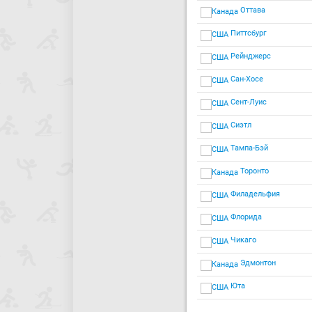
Оттава
Питтсбург
Рейнджерс
Сан-Хосе
Сент-Луис
Сиэтл
Тампа-Бэй
Торонто
Филадельфия
Флорида
Чикаго
Эдмонтон
Юта