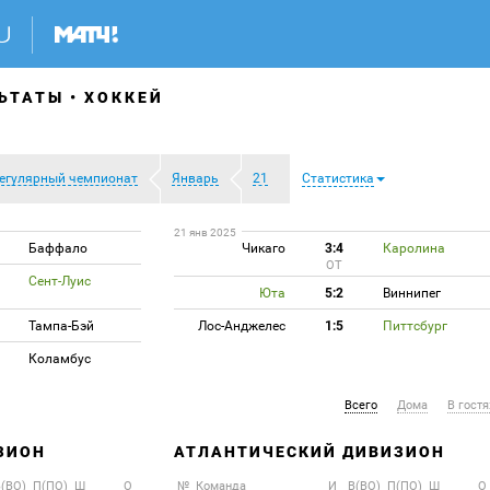
ЬТАТЫ
ХОККЕЙ
егулярный чемпионат
Январь
21
Статистика
21 янв 2025
Баффало
Чикаго
3:4
Каролина
ОТ
Сент-Луис
Юта
5:2
Виннипег
Тампа-Бэй
Лос-Анджелес
1:5
Питтсбург
Коламбус
Всего
Дома
В гостя
ЗИОН
АТЛАНТИЧЕСКИЙ ДИВИЗИОН
(ВО)
П(ПО)
Ш
О
№
Команда
И
В(ВО)
П(ПО)
Ш
О