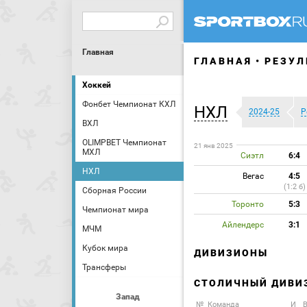
Главная
ГЛАВНАЯ
РЕЗУЛ
Хоккей
Фонбет Чемпионат КХЛ
НХЛ
2024-25
Р
ВХЛ
OLIMPBET Чемпионат
21 янв 2025
МХЛ
Сиэтл
6:4
НХЛ
Вегас
4:5
(1:2 б)
Сборная России
Торонто
5:3
Чемпионат мира
Айлендерс
3:1
МЧМ
Кубок мира
ДИВИЗИОНЫ
Трансферы
СТОЛИЧНЫЙ ДИВИ
Запад
№
Команда
И
В