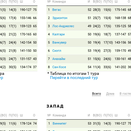
(ВО)
П(ПО)
Ш
О
№
Команда
И
В(ВО)
П(ПО)
Ш
О
1(5)
14(3)
190-127
75
1
Вегас
52
28(3)
15(6)
175-145
6
5(6)
17(4)
155-146
66
2
Эдмонтон
51
25(7)
15(4)
168-138
6
6(6)
17(1)
159-123
65
3
Лос-Анджелес
49
24(2)
17(6)
135-125
5
4(5)
21(2)
170-165
60
4
Калгари
50
19(6)
18(7)
137-147
5
6(7)
24(4)
142-154
50
5
Ванкувер
50
19(4)
17(10)
143-156
5
6(5)
21(8)
141-150
50
6
Сиэтл
53
19(4)
27(3)
159-170
4
5(3)
24(7)
131-157
43
7
Анахайм
51
15(6)
24(6)
130-161
4
4(2)
30(5)
134-174
37
8
Сан-Хосе
54
11(4)
33(6)
141-202
3
ура
* Таблица по итогам 1 тура
ур
Перейти в последний тур
Всего
Дома
В гостя
ЗАПАД
(ВО)
П(ПО)
Ш
О
№
Команда
И
В(ВО)
П(ПО)
Ш
О
9(5)
11(6)
178-124
74
1
Виннипег
53
31(5)
14(3)
190-127
7