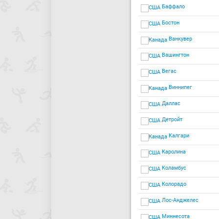
Баффало
Бостон
Ванкувер
Вашингтон
Вегас
Виннипег
Даллас
Детройт
Калгари
Каролина
Коламбус
Колорадо
Лос-Анджелес
Миннесота