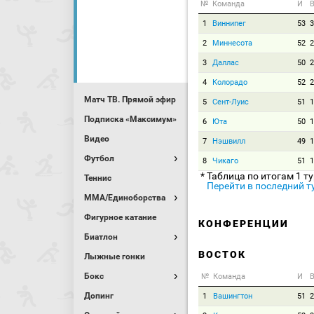
№
Команда
И
В
1
Виннипег
53
3
2
Миннесота
52
2
3
Даллас
50
2
4
Колорадо
52
2
Матч ТВ. Прямой эфир
5
Сент-Луис
51
1
Подписка «Максимум»
6
Юта
50
1
Видео
7
Нэшвилл
49
1
Футбол
8
Чикаго
51
1
* Таблица по итогам 1 т
Теннис
Перейти в последний т
MMA/Единоборства
Фигурное катание
КОНФЕРЕНЦИИ
Биатлон
ВОСТОК
Лыжные гонки
Бокс
№
Команда
И
В
Допинг
1
Вашингтон
51
2