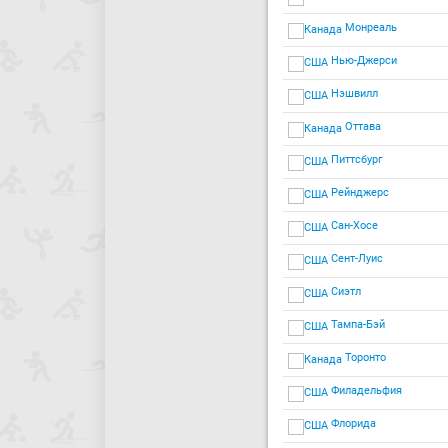
Монреаль
Нью-Джерси
Нэшвилл
Оттава
Питтсбург
Рейнджерс
Сан-Хосе
Сент-Луис
Сиэтл
Тампа-Бэй
Торонто
Филадельфия
Флорида