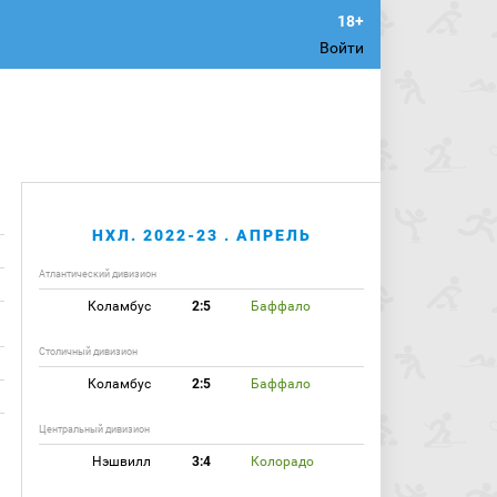
Войти
НХЛ. 2022-23 . АПРЕЛЬ
Атлантический дивизион
Коламбус
2:5
Баффало
Столичный дивизион
Коламбус
2:5
Баффало
Центральный дивизион
Нэшвилл
3:4
Колорадо