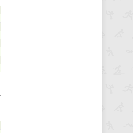
8
8
8
7
6
9
8
6
х
5