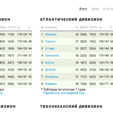
Всего
Дома
В гостя
ЗИОН
АТЛАНТИЧЕСКИЙ ДИВИЗИОН
(ВО)
П(ПО)
Ш
О
№
Команда
И
В(ВО)
П(ПО)
Ш
О
9(5)
11(6)
178-124
74
1
Флорида
52
24(6)
19(3)
170-152
6
8(4)
16(4)
174-142
68
2
Торонто
51
25(5)
19(2)
155-147
6
6(3)
18(6)
164-133
64
3
Оттава
51
20(7)
20(4)
142-140
5
8(7)
19(7)
171-169
57
4
Тампа-Бэй
50
22(5)
20(3)
175-140
5
8(5)
20(7)
138-143
53
5
Бостон
53
18(7)
22(6)
143-172
5
2(2)
22(4)
149-152
52
6
Детройт
51
20(5)
21(5)
146-158
5
4(9)
24(6)
154-181
52
7
Монреаль
51
17(7)
22(5)
151-173
5
4(7)
24(8)
154-193
50
8
Баффало
50
15(4)
26(5)
156-171
4
ура
* Таблица по итогам 1 тура
ур
Перейти в последний тур
ВИЗИОН
ТИХООКЕАНСКИЙ ДИВИЗИОН