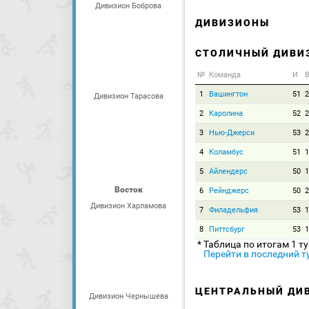
Дивизион Боброва
ДИВИЗИОНЫ
СТОЛИЧНЫЙ ДИВИ
№
Команда
И
В
1
Вашингтон
51
2
Дивизион Тарасова
2
Каролина
52
2
3
Нью-Джерси
53
2
4
Коламбус
51
1
5
Айлендерс
50
1
Восток
6
Рейнджерс
50
2
Дивизион Харламова
7
Филадельфия
53
1
8
Питтсбург
53
1
* Таблица по итогам 1 т
Перейти в последний т
ЦЕНТРАЛЬНЫЙ ДИ
Дивизион Чернышева