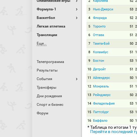
Олимпийские игры
2
Каролина
52
2
Формула-1
3
Нью-Джерси
53
2
Баскетбол
4
Флорида
52
2
Легкая атлетика
5
Торонто
51
2
Трансляции
6
Оттава
51
2
Еще...
7
Тампа-Бэй
50
2
8
Коламбус
51
1
9
Бостон
53
1
Телепрограмма
10
Детройт
51
2
Результаты
11
Айлендерс
50
1
События
12
Монреаль
51
1
Трансферы
13
Рейнджерс
50
2
Дни рождения
14
Филадельфия
53
1
Спорт и бизнес
15
Питтсбург
53
1
Форум
16
Баффало
50
1
* Таблица по итогам 1 т
Перейти в последний т