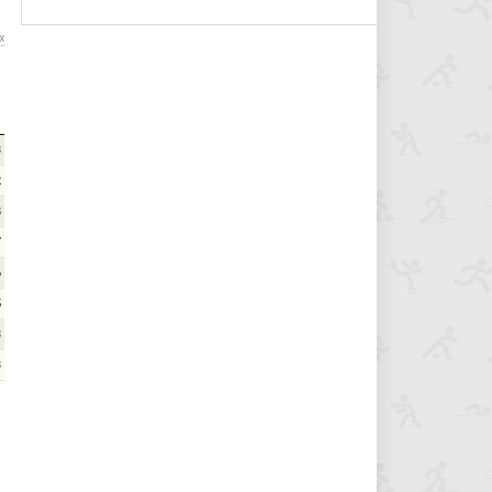
х
3
2
8
7
6
5
3
3