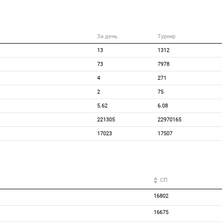
За день
Турнир
13
1312
73
7978
4
271
2
75
5.62
6.08
221305
22970165
17023
17507
СП
16802
16675