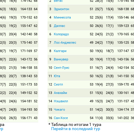
8(4)
16(4)
174-142
68
2
Вегас
52
28(3)
15(6)
175-145
6
6(3)
18(6)
164-133
64
3
Эдмонтон
51
25(7)
15(4)
168-138
6
4(6)
19(3)
170-152
63
4
Миннесота
52
25(6)
17(4)
155-146
6
5(5)
19(2)
155-147
62
5
Даллас
50
26(6)
17(1)
159-123
6
0(7)
20(4)
142-140
58
6
Колорадо
52
24(5)
21(2)
170-165
6
2(5)
20(3)
175-140
57
7
Лос-Анджелес
49
24(2)
17(6)
135-125
5
8(7)
19(7)
171-169
57
8
Калгари
50
19(6)
18(7)
137-147
5
8(7)
22(6)
143-172
56
9
Ванкувер
50
19(4)
17(10)
143-156
5
0(5)
21(5)
146-158
55
10
Сент-Луис
51
16(7)
24(4)
142-154
5
8(5)
20(7)
138-143
53
11
Юта
50
16(5)
21(8)
141-150
5
7(7)
22(5)
151-173
53
12
Сиэтл
53
19(4)
27(3)
159-170
4
2(2)
22(4)
149-152
52
13
Анахайм
51
15(6)
24(6)
130-161
4
4(9)
24(6)
154-181
52
14
Нэшвилл
49
15(3)
24(7)
131-157
4
4(7)
24(8)
154-193
50
15
Чикаго
51
14(2)
30(5)
134-174
3
5(4)
26(5)
156-171
43
16
Сан-Хосе
54
11(4)
33(6)
141-202
3
ура
* Таблица по итогам 1 тура
ур
Перейти в последний тур