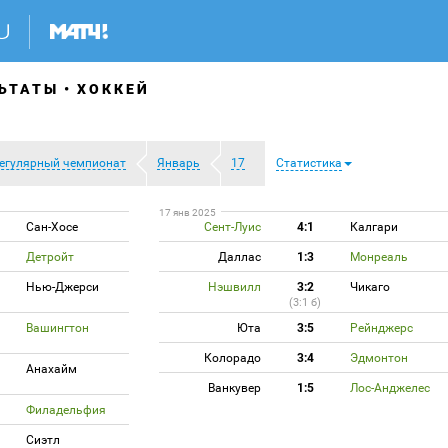
ЬТАТЫ
ХОККЕЙ
егулярный чемпионат
Январь
17
Статистика
17 янв 2025
Сан-Хосе
Сент-Луис
4:1
Калгари
Детройт
Даллас
1:3
Монреаль
Нью-Джерси
Нэшвилл
3:2
Чикаго
(3:1 б)
Вашингтон
Юта
3:5
Рейнджерс
Колорадо
3:4
Эдмонтон
Анахайм
Ванкувер
1:5
Лос-Анджелес
Филадельфия
Сиэтл