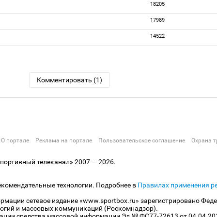
18205
17989
14522
Комментировать (1)
О портале
Реклама на портале
Пользовательское соглашение
Охрана т
ортивный телеканал» 2007 — 2026.
екомендательные технологии. Подробнее в
Правилах применения р
рмации сетевое издание «www.sportbox.ru» зарегистрировано Феде
огий и массовых коммуникаций (Роскомнадзор).
рации средства массовой информации Эл № ФС77-72613 от 04.04.20