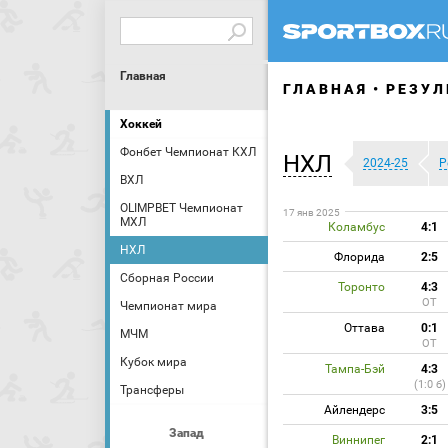
Главная
ГЛАВНАЯ
РЕЗУЛ
Хоккей
Фонбет Чемпионат КХЛ
НХЛ
2024-25
Р
ВХЛ
OLIMPBET Чемпионат
17 янв 2025
МХЛ
Коламбус
4:1
НХЛ
Флорида
2:5
Сборная России
Торонто
4:3
ОТ
Чемпионат мира
Оттава
0:1
МЧМ
ОТ
Кубок мира
Тампа-Бэй
4:3
(1:0 б)
Трансферы
Айлендерс
3:5
Запад
Виннипег
2:1