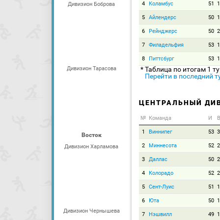
4
Коламбус
51
1
Дивизион Боброва
5
Айлендерс
50
1
6
Рейнджерс
50
2
7
Филадельфия
53
1
8
Питтсбург
53
1
Дивизион Тарасова
* Таблица по итогам 1 т
Перейти в последний т
ЦЕНТРАЛЬНЫЙ ДИ
№
Команда
И
В
1
Виннипег
53
3
Восток
2
Миннесота
52
2
Дивизион Харламова
3
Даллас
50
2
4
Колорадо
52
2
5
Сент-Луис
51
1
6
Юта
50
1
Дивизион Чернышева
7
Нэшвилл
49
1