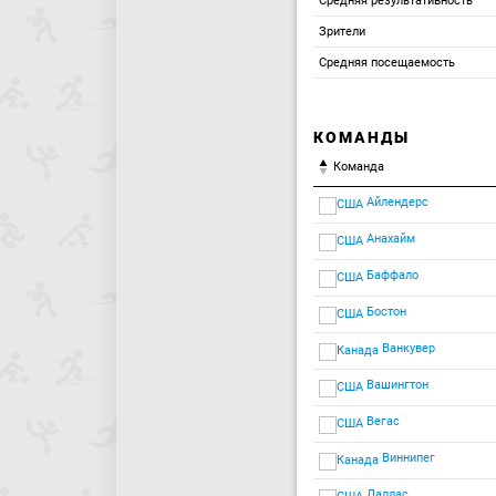
Средняя результативность
Зрители
Средняя посещаемость
КОМАНДЫ
Команда
Айлендерс
Анахайм
Баффало
Бостон
Ванкувер
Вашингтон
Вегас
Виннипег
Даллас