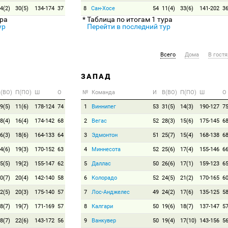
4(2)
30(5)
134-174
37
8
Сан-Хосе
54
11(4)
33(6)
141-202
3
ура
* Таблица по итогам 1 тура
ур
Перейти в последний тур
Всего
Дома
В гостя
ЗАПАД
(ВО)
П(ПО)
Ш
О
№
Команда
И
В(ВО)
П(ПО)
Ш
О
9(5)
11(6)
178-124
74
1
Виннипег
53
31(5)
14(3)
190-127
7
8(4)
16(4)
174-142
68
2
Вегас
52
28(3)
15(6)
175-145
6
6(3)
18(6)
164-133
64
3
Эдмонтон
51
25(7)
15(4)
168-138
6
4(6)
19(3)
170-152
63
4
Миннесота
52
25(6)
17(4)
155-146
6
5(5)
19(2)
155-147
62
5
Даллас
50
26(6)
17(1)
159-123
6
0(7)
20(4)
142-140
58
6
Колорадо
52
24(5)
21(2)
170-165
6
2(5)
20(3)
175-140
57
7
Лос-Анджелес
49
24(2)
17(6)
135-125
5
8(7)
19(7)
171-169
57
8
Калгари
50
19(6)
18(7)
137-147
5
8(7)
22(6)
143-172
56
9
Ванкувер
50
19(4)
17(10)
143-156
5