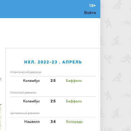
Войти
НХЛ. 2022-23 . АПРЕЛЬ
Атлантический дивизион
х
Коламбус
2:5
Баффало
Столичный дивизион
Коламбус
2:5
Баффало
3
Центральный дивизион
2
Нэшвилл
3:4
Колорадо
8