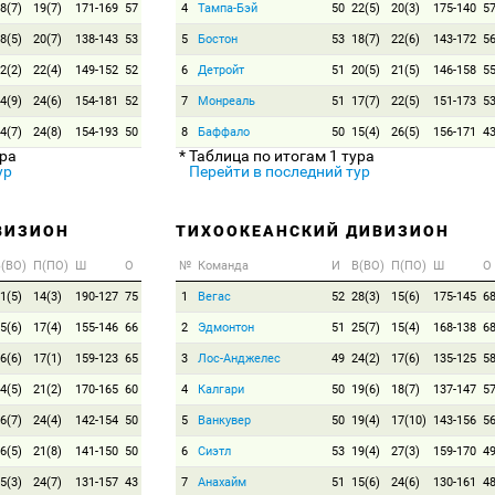
8(7)
19(7)
171-169
57
4
Тампа-Бэй
50
22(5)
20(3)
175-140
5
8(5)
20(7)
138-143
53
5
Бостон
53
18(7)
22(6)
143-172
5
2(2)
22(4)
149-152
52
6
Детройт
51
20(5)
21(5)
146-158
5
4(9)
24(6)
154-181
52
7
Монреаль
51
17(7)
22(5)
151-173
5
4(7)
24(8)
154-193
50
8
Баффало
50
15(4)
26(5)
156-171
4
ура
* Таблица по итогам 1 тура
ур
Перейти в последний тур
ВИЗИОН
ТИХООКЕАНСКИЙ ДИВИЗИОН
(ВО)
П(ПО)
Ш
О
№
Команда
И
В(ВО)
П(ПО)
Ш
О
1(5)
14(3)
190-127
75
1
Вегас
52
28(3)
15(6)
175-145
6
5(6)
17(4)
155-146
66
2
Эдмонтон
51
25(7)
15(4)
168-138
6
6(6)
17(1)
159-123
65
3
Лос-Анджелес
49
24(2)
17(6)
135-125
5
4(5)
21(2)
170-165
60
4
Калгари
50
19(6)
18(7)
137-147
5
6(7)
24(4)
142-154
50
5
Ванкувер
50
19(4)
17(10)
143-156
5
6(5)
21(8)
141-150
50
6
Сиэтл
53
19(4)
27(3)
159-170
4
5(3)
24(7)
131-157
43
7
Анахайм
51
15(6)
24(6)
130-161
4