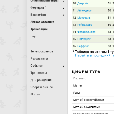
Олимпийские игры
10
Детройт
51
2
Формула-1
11
Айлендерс
50
1
Баскетбол
12
Монреаль
51
1
Легкая атлетика
13
Рейнджерс
50
2
Трансляции
14
Филадельфия
53
1
Еще...
15
Питтсбург
53
1
16
Баффало
50
1
Телепрограмма
* Таблица по итогам 1 т
Перейти в последний т
Результаты
События
ЦИФРЫ ТУРА
Трансферы
Параметр
Дни рождения
Матчи
Спорт и бизнес
Голы
Форум
Матчей с овертаймами
Матчей с буллитами