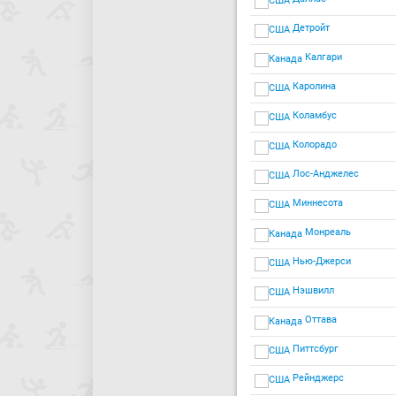
Детройт
Калгари
Каролина
Коламбус
Колорадо
Лос-Анджелес
Миннесота
Монреаль
Нью-Джерси
Нэшвилл
Оттава
Питтсбург
Рейнджерс