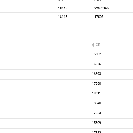
3.00
6.08
18145
22970165
18145
17507
СП
16802
16675
16693
17580
18011
18040
17653
15809
17793