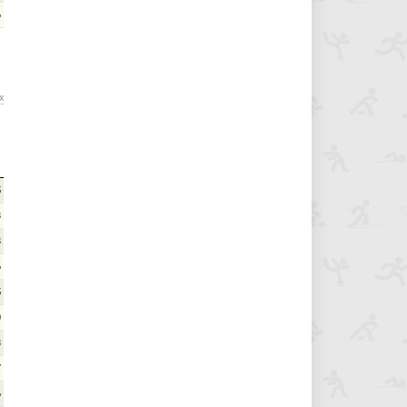
6
х
5
8
8
6
5
0
8
7
6