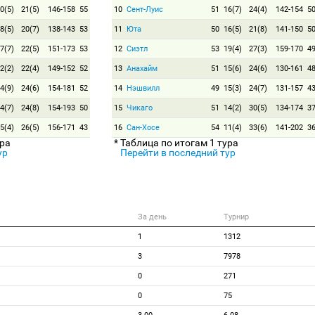
0(5)
21(5)
146-158
55
10
Сент-Луис
51
16(7)
24(4)
142-154
5
8(5)
20(7)
138-143
53
11
Юта
50
16(5)
21(8)
141-150
5
7(7)
22(5)
151-173
53
12
Сиэтл
53
19(4)
27(3)
159-170
4
2(2)
22(4)
149-152
52
13
Анахайм
51
15(6)
24(6)
130-161
4
4(9)
24(6)
154-181
52
14
Нэшвилл
49
15(3)
24(7)
131-157
4
4(7)
24(8)
154-193
50
15
Чикаго
51
14(2)
30(5)
134-174
3
5(4)
26(5)
156-171
43
16
Сан-Хосе
54
11(4)
33(6)
141-202
3
ура
* Таблица по итогам 1 тура
ур
Перейти в последний тур
За день
Турнир
1
1312
3
7978
0
271
0
75