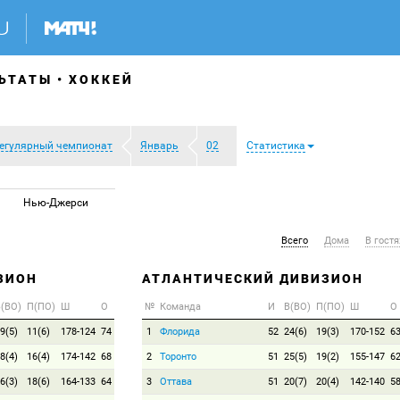
ЬТАТЫ
ХОККЕЙ
егулярный чемпионат
Январь
02
Статистика
Нью-Джерси
Всего
Дома
В гостя
ЗИОН
АТЛАНТИЧЕСКИЙ ДИВИЗИОН
(ВО)
П(ПО)
Ш
О
№
Команда
И
В(ВО)
П(ПО)
Ш
О
9(5)
11(6)
178-124
74
1
Флорида
52
24(6)
19(3)
170-152
6
8(4)
16(4)
174-142
68
2
Торонто
51
25(5)
19(2)
155-147
6
6(3)
18(6)
164-133
64
3
Оттава
51
20(7)
20(4)
142-140
5