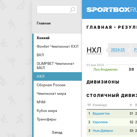
Главная
ГЛАВНАЯ
РЕЗУЛ
Хоккей
Фонбет Чемпионат КХЛ
НХЛ
2024-25
Р
ВХЛ
OLIMPBET Чемпионат
02 янв 2025
МХЛ
Лос-Анджелес
3:0
НХЛ
ДИВИЗИОНЫ
Сборная России
Чемпионат мира
СТОЛИЧНЫЙ ДИВИ
МЧМ
№
Команда
И
В
Кубок мира
1
Вашингтон
51
2
Трансферы
2
Каролина
52
2
3
Нью-Джерси
53
2
Запад