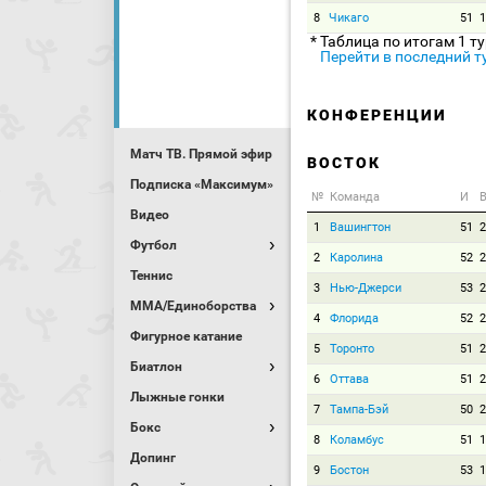
8
Чикаго
51
1
* Таблица по итогам 1 т
Перейти в последний т
КОНФЕРЕНЦИИ
Матч ТВ. Прямой эфир
ВОСТОК
Подписка «Максимум»
№
Команда
И
В
Видео
1
Вашингтон
51
2
Футбол
2
Каролина
52
2
Теннис
3
Нью-Джерси
53
2
MMA/Единоборства
4
Флорида
52
2
Фигурное катание
5
Торонто
51
2
Биатлон
6
Оттава
51
2
Лыжные гонки
7
Тампа-Бэй
50
2
Бокс
8
Коламбус
51
1
Допинг
9
Бостон
53
1