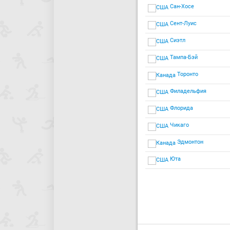
Сан-Хосе
Сент-Луис
Сиэтл
Тампа-Бэй
Торонто
Филадельфия
Флорида
Чикаго
Эдмонтон
Юта