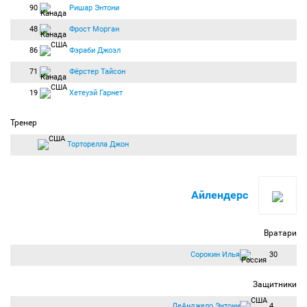
90
Ришар Энтони
48
Фрост Морган
86
Фэраби Джоэл
71
Фёрстер Тайсон
19
Хетеуэй Гарнет
Тренер
Торторелла Джон
Айлендерс
Вратари
Сорокин Илья
30
Защитники
ДеАнджело Энтони
4