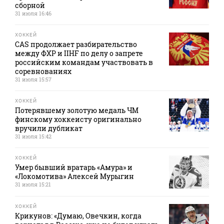
сборной
31 июля 16:46
ХОККЕЙ
CAS продолжает разбирательство
между ФХР и IIHF по делу о запрете
российским командам участвовать в
соревнованиях
31 июля 15:57
ХОККЕЙ
Потерявшему золотую медаль ЧМ
финскому хоккеисту оригинально
вручили дубликат
31 июля 15:42
ХОККЕЙ
Умер бывший вратарь «Амура» и
«Локомотива» Алексей Мурыгин
31 июля 15:21
ХОККЕЙ
Крикунов: «Думаю, Овечкин, когда