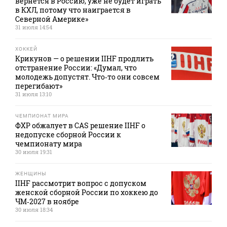
вернется в Россию, уже не будет играть
в КХЛ, потому что наиграется в
Северной Америке»
31 июля 14:54
ХОККЕЙ
Крикунов — о решении IIHF продлить
отстранение России: «Думал, что
молодежь допустят. Что‑то они совсем
перегибают»
31 июля 13:10
ЧЕМПИОНАТ МИРА
ФХР обжалует в CAS решение IIHF о
недопуске сборной России к
чемпионату мира
30 июля 19:31
ЖЕНЩИНЫ
IIHF рассмотрит вопрос с допуском
женской сборной России по хоккею до
ЧМ‑2027 в ноябре
30 июля 18:34