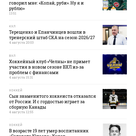
говорил мне: «Копай, руби». Ну я и
рублю»
13:51
КХЛ
Терещенко и Епанчинцев вошли в
тренерский штаб СКА на сезон‑2026/27
4 августа 20:03
ВХЛ
Хоккейный клуб «Челны» не примет
участия в новом сезоне ВХЛ из‑за
проблем с финансами
4 августа 15:31
ХОККЕЙ
Сын знаменитого хоккеиста отказался
от России. И с гордостью играет за
сборную Канады
4 августа 12:55
ХОККЕЙ
В возрасте 19 лет умер воспитанник