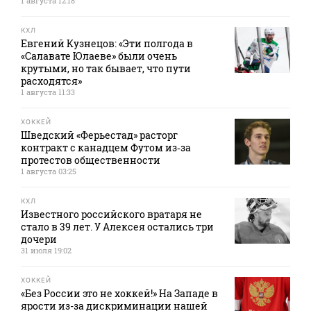
1 августа 12:18
КХЛ
Евгений Кузнецов: «Эти полгода в
«Салавате Юлаеве» были очень
крутыми, но так бывает, что пути
расходятся»
1 августа 11:33
ХОККЕЙ
Шведский «Ферьестад» расторг
контракт с канадцем Футом из‑за
протестов общественности
1 августа 03:25
КХЛ
Известного российского вратаря не
стало в 39 лет. У Алексея остались три
дочери
31 июля 19:02
ХОККЕЙ
«Без России это не хоккей!» На Западе в
ярости из-за дискриминации нашей