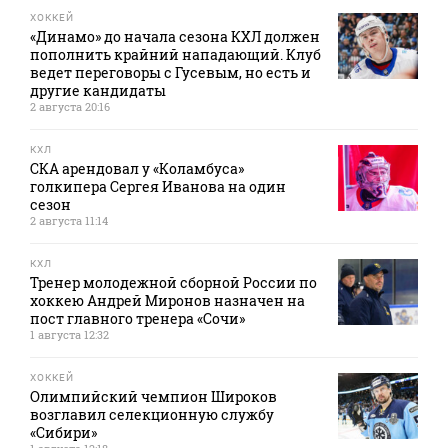
ХОККЕЙ
«Динамо» до начала сезона КХЛ должен
пополнить крайний нападающий. Клуб
ведет переговоры с Гусевым, но есть и
другие кандидаты
2 августа 20:16
КХЛ
СКА арендовал у «Коламбуса»
голкипера Сергея Иванова на один
сезон
2 августа 11:14
КХЛ
Тренер молодежной сборной России по
хоккею Андрей Миронов назначен на
пост главного тренера «Сочи»
1 августа 12:32
ХОККЕЙ
Олимпийский чемпион Широков
возглавил селекционную службу
«Сибири»