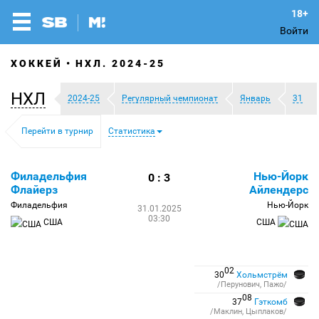
Войти
ХОККЕЙ
НХЛ. 2024-25
НХЛ
2024-25
Регулярный чемпионат
Январь
31
Перейти в турнир
Статистика
Филадельфия
Нью-Йорк
0 : 3
Флайерз
Айлендерс
Филадельфия
Нью-Йорк
31.01.2025
03:30
США
США
02
30
Хольмстрём
/Перунович, Пажо/
08
37
Гэткомб
/Маклин, Цыплаков/