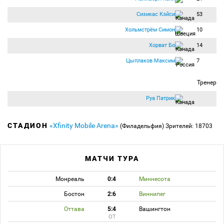
Сизикас Кэйси
53
Хольмстрём Симон
10
Хорват Бо
14
Цыплаков Максим
7
Тренер
Руа Патрик
СТАДИОН
«Xfinity Mobile Arena»
(Филадельфия)
Зрителей: 18703
МАТЧИ ТУРА
Монреаль
0:4
Миннесота
Бостон
2:6
Виннипег
Оттава
5:4
Вашингтон
ОТ