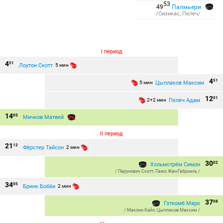
53
49
Палмьери
/Сизикас, Пелеч/
I период
4
51
Лоутон Скотт
5 мин
4
51
Цыплаков Максим
5 мин
12
01
Пелеч Адам
2+2 мин
14
05
Мичков Матвей
II период
21
12
Фёрстер Тайсон
2 мин
30
02
Хольмстрём Симон
/
Перунович Скотт
,
Пажо Жан-Габриэль
/
34
05
Бринк Бобби
2 мин
37
08
Гэткомб Марк
/
Маклин Кайл
,
Цыплаков Максим
/