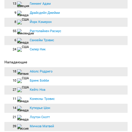
13
Гиннинг Адам
9
Драйсдейл Джейми
8
Йорк Кэмерон
55
Ристолайнен Расмус
6
Санхейм Трэвис
24
Силер Ник
Нападающие
18
Аболс Родриго
10
Бринк Бобби
27
Кейтс Ноа
11
Конекны Трэвис
14
Кутюрье Шон
21
Лоутон Скотт
39
Мичков Матвей