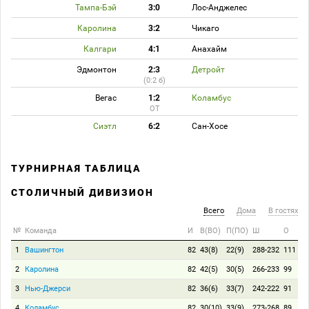
Тампа-Бэй
3:0
Лос-Анджелес
Каролина
3:2
Чикаго
Калгари
4:1
Анахайм
Эдмонтон
2:3
Детройт
(0:2 б)
Вегас
1:2
Коламбус
ОТ
Сиэтл
6:2
Сан-Хосе
ТУРНИРНАЯ ТАБЛИЦА
СТОЛИЧНЫЙ ДИВИЗИОН
Всего
Дома
В гостях
№
Команда
И
В(ВО)
П(ПО)
Ш
О
1
Вашингтон
82
43(8)
22(9)
288-232
111
2
Каролина
82
42(5)
30(5)
266-233
99
3
Нью-Джерси
82
36(6)
33(7)
242-222
91
4
Коламбус
82
30(10)
33(9)
273-268
89