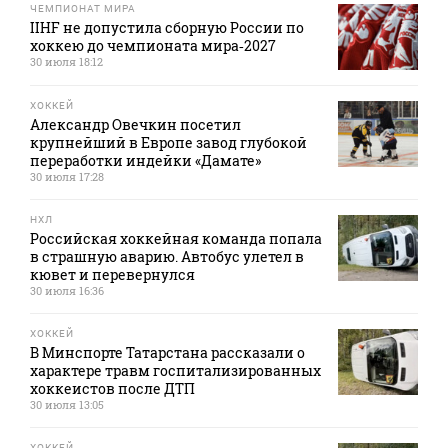
ЧЕМПИОНАТ МИРА
IIHF не допустила сборную России по
хоккею до чемпионата мира‑2027
30 июля 18:12
ХОККЕЙ
Александр Овечкин посетил
крупнейший в Европе завод глубокой
переработки индейки «Дамате»
30 июля 17:28
НХЛ
Российская хоккейная команда попала
в страшную аварию. Автобус улетел в
кювет и перевернулся
30 июля 16:36
ХОККЕЙ
В Минспорте Татарстана рассказали о
характере травм госпитализированных
хоккеистов после ДТП
30 июля 13:05
ХОККЕЙ