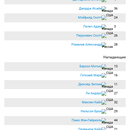
Джордж Исайя
36
Мэйфилд Скотт
24
Пелеч Адам
3
Перунович Скотт
26
Романов Александр
28
Нападающие
Барзэл Мэтью
13
Гэткомб Марк
16
Дюклер Энтони
11
Ли Андерс
27
Маклин Кайл
32
Нельсон Брок
29
Пажо Жан-Габриэль
44
Палмьери Кайл
21