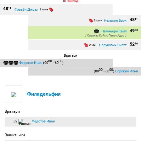
III период
48
11
Фэраби Джоэл
2 мин
48
11
Нельсон Брок
2 мин
49
53
Палмьери Кайл
/
Сизикас Кэйси
,
Пелеч Адам
/
52
36
Перунович Скотт
2 мин
Вратари
00
00
Федотов Иван
(00
- 60
)
00
00
(00
- 60
)
Сорокин Илья
Филадельфия
Вратари
82
Федотов Иван
Защитники