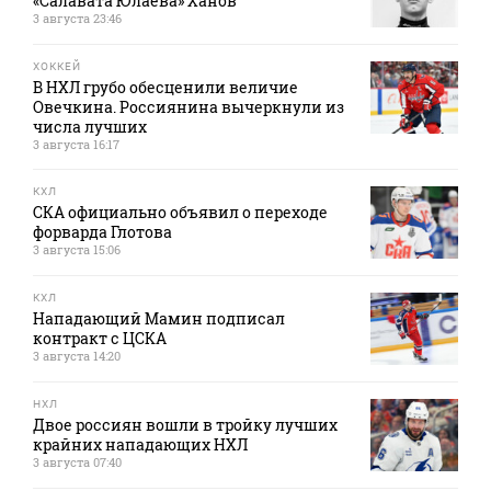
«Салавата Юлаева» Ханов
3 августа 23:46
ХОККЕЙ
В НХЛ грубо обесценили величие
Овечкина. Россиянина вычеркнули из
числа лучших
3 августа 16:17
КХЛ
СКА официально объявил о переходе
форварда Глотова
3 августа 15:06
КХЛ
Нападающий Мамин подписал
контракт с ЦСКА
3 августа 14:20
НХЛ
Двое россиян вошли в тройку лучших
крайних нападающих НХЛ
3 августа 07:40