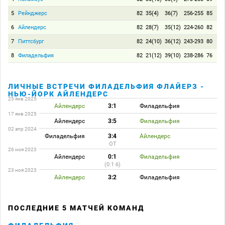
5
Рейнджерс
82
35(4)
36(7)
256-255
85
6
Айлендерс
82
28(7)
35(12)
224-260
82
7
Питтсбург
82
24(10)
36(12)
243-293
80
8
Филадельфия
82
21(12)
39(10)
238-286
76
ЛИЧНЫЕ ВСТРЕЧИ ФИЛАДЕЛЬФИЯ ФЛАЙЕРЗ -
НЬЮ-ЙОРК АЙЛЕНДЕРС
25 янв 2025
Айлендерс
3:1
Филадельфия
17 янв 2025
Айлендерс
3:5
Филадельфия
02 апр 2024
Филадельфия
3:4
Айлендерс
ОТ
26 ноя 2023
Айлендерс
0:1
Филадельфия
(0:1 б)
23 ноя 2023
Айлендерс
3:2
Филадельфия
ПОСЛЕДНИЕ 5 МАТЧЕЙ КОМАНД