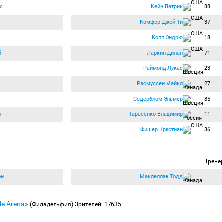
с
Кейн Патрик
88
Комфер Джей Ти
37
Копп Эндрю
18
й
Ларкин Дилан
71
Раймонд Лукас
23
Расмуссен Майкл
27
Сёдерблом Эльмер
85
н
Тарасенко Владимир
11
Фишер Кристиан
36
Трене
он
Маклеллан Тодд
ile Arena»
(Филадельфия)
Зрителей: 17635