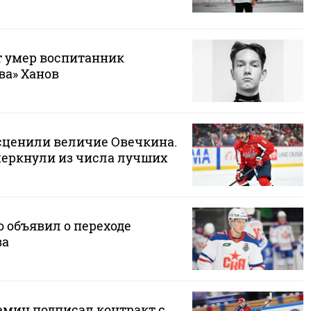
ет умер воспитанник
ва» Ханов
есценили величие Овечкина.
еркнули из числа лучших
 объявил о переходе
ва
мин подписал контракт с