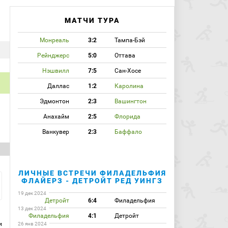
МАТЧИ ТУРА
Монреаль
3:2
Тампа-Бэй
Рейнджерс
5:0
Оттава
Нэшвилл
7:5
Сан-Хосе
Даллас
1:2
Каролина
Эдмонтон
2:3
Вашингтон
Анахайм
2:5
Флорида
Ванкувер
2:3
Баффало
ЛИЧНЫЕ ВСТРЕЧИ ФИЛАДЕЛЬФИЯ
ФЛАЙЕРЗ - ДЕТРОЙТ РЕД УИНГЗ
19 дек 2024
Детройт
6:4
Филадельфия
13 дек 2024
Филадельфия
4:1
Детройт
и
26 янв 2024