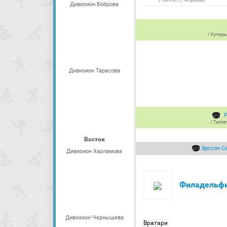
Дивизион Боброва
/
Кутюрь
Дивизион Тарасова
/
Типпе
Восток
Эрссон С
Дивизион Харламова
Филадельф
Дивизион Чернышева
Вратари