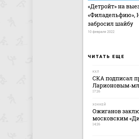
«Детройт» на вые
«Филадельфию», 
забросил шайбу
10 февраля 2022
ЧИТАТЬ ЕЩЕ
КХЛ
СКА подписал п
Ларионовым‑м
17:26
ХОККЕЙ
Ожиганов заклю
московским «Дин
14:26