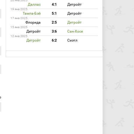
20 янв 2025
Даллас
4:1
Детройт
19 янв 2025
Тампа-Бэй
5:1
Детройт
17 янв 2025
Флорида
2:5
Детройт
15 янв 2025
Детройт
3:6
Сан-Хосе
12 янв 2025
Детройт
6:2
Сиэтл
р