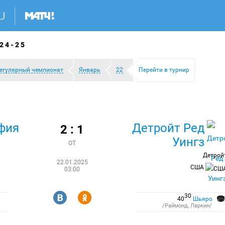
24-25
егулярный чемпионат
Январь
22
Перейти в турнир
фия
Детройт Ред
2 : 1
Уингз
ОТ
Детрой
22.01.2025
США
03:00
R
Y
30
40
Шьяро
/Раймонд, Ларкин/