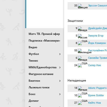
33
Эрссон Самуэл
Защитники
9
Драйсдейл Дж
Матч ТВ. Прямой эфир
5
Замула Егор
Подписка «Максимум»
8
Йорк Кэмерон
Видео
55
Ристолайнен Р
Футбол
6
Санхейм Трэви
Теннис
24
Силер Ник
MMA/Единоборства
Фигурное катание
Нападающие
Биатлон
Лыжные гонки
18
Аболс Родриго
Бокс
10
Бринк Бобби
Допинг
27
Кейтс Ноа