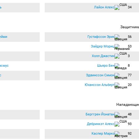
ь
Лайон Алекс
34
Защитник
ейми
Густафссон Эрик
56
Зайдер Мориц
53
Холл Джастин
3
асмус
Шьяро Бен
8
с
Эдвинссон Симон
77
Юханссон Альберт
20
Нападающи
Берггрен Йонатан
48
Дебринкэт Алекс
93
Каспер Марко
92