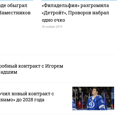
зде обыграл
«Филадельфия» разгромила
Наместников
«Детройт», Проворов набрал
одно очко
30 ноября 2019
робный контракт с Игорем
ладшим
чил новый контракт с
амо» до 2028 года