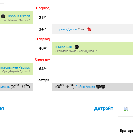
II период
Фэраби Джоэл
25
21
е Шон
,
Мичков Матвей
/
34
Ларкин Дилан
05
2 мин
III период
Шьяро Бен
40
30
/
Раймонд Лукас
,
Ларкин Дилан
/
Овертайм
Ристолайнен Расмус
64
34
тт Оуэн
,
Фэраби Джоэл
/
Вратари
00
34
00
34
амуэль
(00
- 64
)
(00
- 64
)
Лайон Алекс
ия
Детройт
Вратар