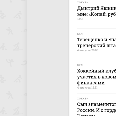
ХОККЕЙ
Дмитрий Яшкин:
мне: «Копай, руб
13:51
КХЛ
Терещенко и Еп
тренерский штаб
4 августа 20:03
ВХЛ
Хоккейный клуб
участия в новом
финансами
4 августа 15:31
ХОККЕЙ
Сын знаменитог
России. И с гор