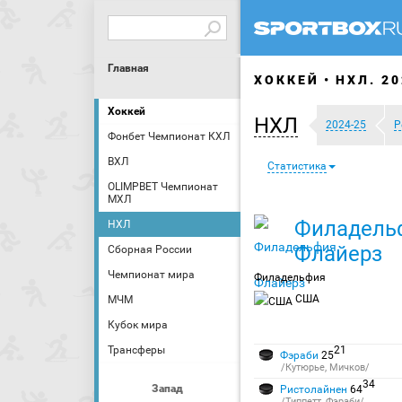
Главная
ХОККЕЙ
НХЛ. 20
Хоккей
НХЛ
2024-25
Р
Фонбет Чемпионат КХЛ
ВХЛ
Статистика
OLIMPBET Чемпионат
МХЛ
Филадель
НХЛ
Флайерз
Сборная России
Чемпионат мира
Филадельфия
США
МЧМ
Кубок мира
Трансферы
21
Фэраби
25
/Кутюрье, Мичков/
34
Запад
Ристолайнен
64
/Типпетт, Фэраби/