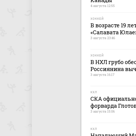
Канады
4 августа 12:55
ХОККЕЙ
В возрасте 19 л
«Салавата Юлае
3 августа 23:46
ХОККЕЙ
В НХЛ грубо об
Россиянина выч
3 августа 16:17
КХЛ
СКА официально
форварда Глото
3 августа 15:06
КХЛ
Нападающий Ма