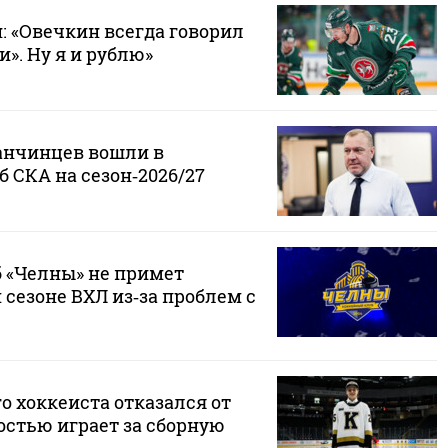
 «Овечкин всегда говорил
и». Ну я и рублю»
анчинцев вошли в
 СКА на сезон‑2026/27
 «Челны» не примет
 сезоне ВХЛ из‑за проблем с
о хоккеиста отказался от
достью играет за сборную