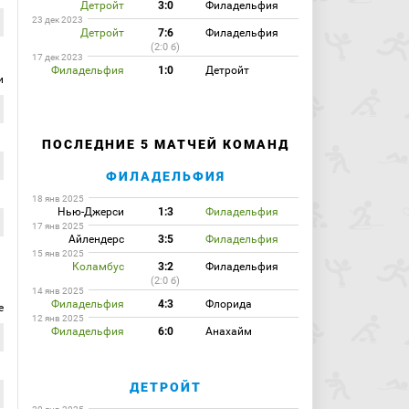
Детройт
3:0
Филадельфия
23 дек 2023
Детройт
7:6
Филадельфия
(2:0 б)
17 дек 2023
Филадельфия
1:0
Детройт
и
ПОСЛЕДНИЕ 5 МАТЧЕЙ КОМАНД
ФИЛАДЕЛЬФИЯ
18 янв 2025
Нью-Джерси
1:3
Филадельфия
17 янв 2025
Айлендерс
3:5
Филадельфия
15 янв 2025
Коламбус
3:2
Филадельфия
(2:0 б)
14 янв 2025
Филадельфия
4:3
Флорида
е
12 янв 2025
Филадельфия
6:0
Анахайм
ДЕТРОЙТ