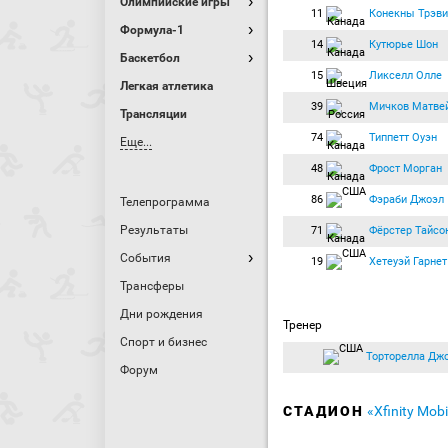
Олимпийские игры
11
Конекны Трэви
Формула-1
14
Кутюрье Шон
Баскетбол
15
Ликселл Олле
Легкая атлетика
39
Мичков Матве
Трансляции
74
Типпетт Оуэн
Еще...
48
Фрост Морган
86
Фэраби Джоэл
Телепрограмма
Результаты
71
Фёрстер Тайсо
События
19
Хетеуэй Гарнет
Трансферы
Дни рождения
Тренер
Спорт и бизнес
Торторелла Дж
Форум
СТАДИОН
«Xfinity Mob