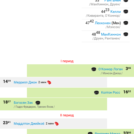
33
Рантанен
/МакКиннон, Друен/
23
44
Келли
/Кивиранта, О'Коннор/
42
47
Лехконен
(Мен)
/Мэнсон/
48
48
МакКиннон
/Друен, Рантанен/
I период
3
46
О'Коннор Логан
/
Мэнсон Джош
/
14
19
Меррилл Джон
2 мин
16
52
Колтон Росс
18
27
Богосян Зак
/
Годро Фредерик
,
Тренин Яков
/
II период
23
41
Миддлтон Джейкоб
2 мин
33
00
Рантанен Микко