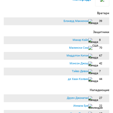
Вратари
Блэквуд Маккензи
39
Защитники
Макар Кэйл
8
Малински Сэм
70
Миддлтон Китон
67
Мэнсон Джош
42
Тэйвз Девон
7
де Хаан Кэлвин
44
Нападающие
Друен Джонатан
27
Иннала Ере
22