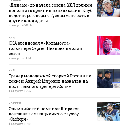
«Динамо» до начала сезона КХЛ должен
пополнить крайний нападающий. Клуб
ведет переговоры с Гусевым, но есть и
другие кандидаты
2 августа 20:16
КХЛ
СКА арендовал у «Коламбуса»
голкипера Сергея Иванова на один
сезон
2 августа 11:14
КХЛ
Тренер молодежной сборной России по
хоккею Андрей Миронов назначен на
пост главного тренера «Сочи»
1 августа 12:32
ХОККЕЙ
Олимпийский чемпион Широков
возглавил селекционную службу
«Сибири»
1 августа 12:18