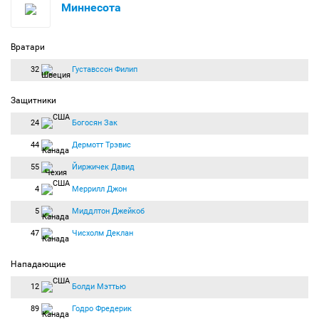
Миннесота
Вратари
32
Густавссон Филип
Защитники
24
Богосян Зак
44
Дермотт Трэвис
55
Йиржичек Давид
4
Меррилл Джон
5
Миддлтон Джейкоб
47
Чисхолм Деклан
Нападающие
12
Болди Мэттью
89
Годро Фредерик