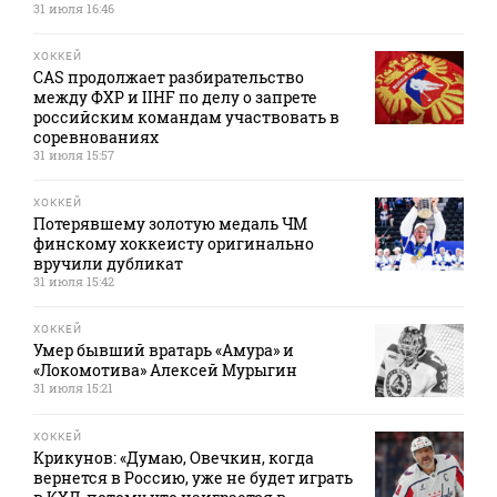
31 июля 16:46
ХОККЕЙ
CAS продолжает разбирательство
между ФХР и IIHF по делу о запрете
российским командам участвовать в
соревнованиях
31 июля 15:57
ХОККЕЙ
Потерявшему золотую медаль ЧМ
финскому хоккеисту оригинально
вручили дубликат
31 июля 15:42
ХОККЕЙ
Умер бывший вратарь «Амура» и
«Локомотива» Алексей Мурыгин
31 июля 15:21
ХОККЕЙ
Крикунов: «Думаю, Овечкин, когда
вернется в Россию, уже не будет играть