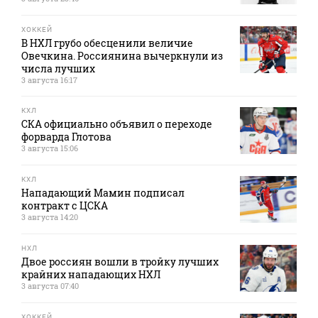
ХОККЕЙ
В НХЛ грубо обесценили величие
Овечкина. Россиянина вычеркнули из
числа лучших
3 августа 16:17
КХЛ
СКА официально объявил о переходе
форварда Глотова
3 августа 15:06
КХЛ
Нападающий Мамин подписал
контракт с ЦСКА
3 августа 14:20
НХЛ
Двое россиян вошли в тройку лучших
крайних нападающих НХЛ
3 августа 07:40
ХОККЕЙ