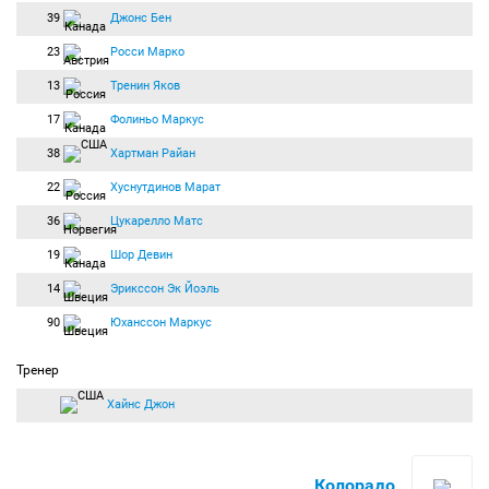
39
Джонс Бен
23
Росси Марко
13
Тренин Яков
17
Фолиньо Маркус
38
Хартман Райан
22
Хуснутдинов Марат
36
Цукарелло Матс
19
Шор Девин
14
Эрикссон Эк Йоэль
90
Юханссон Маркус
Тренер
Хайнс Джон
Колорадо