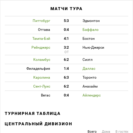
МАТЧИ ТУРА
Питтсбург
5:3
Эдмонтон
Оттава
0:4
Баффало
Тампа-Бэй
4:1
Бостон
Рейнджерс
3:2
Нью-Джерси
ОТ
Коламбус
6:2
Сиэтл
Филадельфия
1:4
Даллас
Каролина
6:3
Торонто
Сент-Луис
6:2
Анахайм
Вегас
0:4
Айлендерс
ТУРНИРНАЯ ТАБЛИЦА
ЦЕНТРАЛЬНЫЙ ДИВИЗИОН
Всего
Дома
В гостях