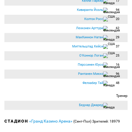
Келли Паркер
17
Кивиранта Йоэль
94
Колтон Росс
20
Лехконен Арттури
62
МакКиннон Натан
29
Миттельштад Кейси
37
О'Коннор Логан
25
Пярссинен Юусо
16
Рантанен Микко
96
Фелхабер Тай
48
Тренер
Беднар Джаред
СТАДИОН
«Гранд Казино Арена»
(Сент-Пол)
Зрителей: 18979