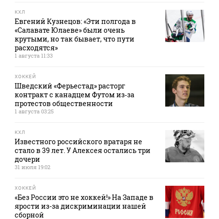
КХЛ
Евгений Кузнецов: «Эти полгода в
«Салавате Юлаеве» были очень
крутыми, но так бывает, что пути
расходятся»
1 августа 11:33
ХОККЕЙ
Шведский «Ферьестад» расторг
контракт с канадцем Футом из‑за
протестов общественности
1 августа 03:25
КХЛ
Известного российского вратаря не
стало в 39 лет. У Алексея остались три
дочери
31 июля 19:02
ХОККЕЙ
«Без России это не хоккей!» На Западе в
ярости из-за дискриминации нашей
сборной