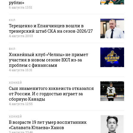
рублю»
6 августа 13:51
КХЛ
Терещенко и Епанчинцев вошли в
тренерский штаб СКА на сезон‑2026/27
4 августа 20:03
ВХЛ
Хоккейный клуб «Челны» не примет
участия в новом сезоне ВХЛ из‑за
проблем с финансами
4 августа 15:31
ХОККЕЙ
Сын знаменитого хоккеиста отказался
от России. И с гордостью играет за
сборную Канады
4 августа 12:55
ХОККЕЙ
В возрасте 19 лет умер воспитанник
«Салавата Юлаева» Ханов
3 августа 23:46