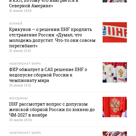
в КХЛ, потому что наиграется в
Северной Америке»
31 июля 14:54
ХОККЕЙ
Крикунов — о решении IIHF продлить
отстранение России: «Думал, что
молодежь допустят. Что‑то они совсем
перегибают»
31 июля 13:10
ЧЕМПИОНАТ МИРА
ФХР обжалует в CAS решение IIHF о
недопуске сборной России к
чемпионату мира
30 июля 19:31
ЖЕНЩИНЫ
IIHF рассмотрит вопрос с допуском
женской сборной России по хоккею до
ЧМ‑2027 в ноябре
30 июля 18:34
ЧЕМПИОНАТ МИРА