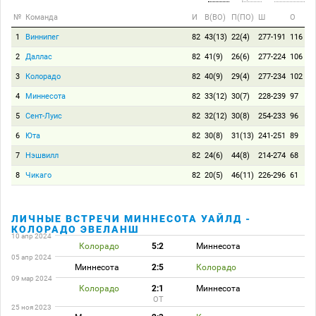
№
Команда
И
В(ВО)
П(ПО)
Ш
О
1
Виннипег
82
43(13)
22(4)
277-191
116
2
Даллас
82
41(9)
26(6)
277-224
106
3
Колорадо
82
40(9)
29(4)
277-234
102
4
Миннесота
82
33(12)
30(7)
228-239
97
5
Сент-Луис
82
32(12)
30(8)
254-233
96
6
Юта
82
30(8)
31(13)
241-251
89
7
Нэшвилл
82
24(6)
44(8)
214-274
68
8
Чикаго
82
20(5)
46(11)
226-296
61
ЛИЧНЫЕ ВСТРЕЧИ МИННЕСОТА УАЙЛД -
КОЛОРАДО ЭВЕЛАНШ
10 апр 2024
Колорадо
5:2
Миннесота
05 апр 2024
Миннесота
2:5
Колорадо
09 мар 2024
Колорадо
2:1
Миннесота
ОТ
25 ноя 2023