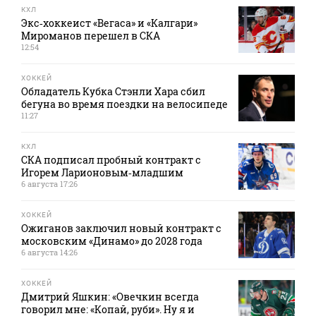
КХЛ
Экс‑хоккеист «Вегаса» и «Калгари»
Мироманов перешел в СКА
12:54
ХОККЕЙ
Обладатель Кубка Стэнли Хара сбил
бегуна во время поездки на велосипеде
11:27
КХЛ
СКА подписал пробный контракт с
Игорем Ларионовым‑младшим
6 августа 17:26
ХОККЕЙ
Ожиганов заключил новый контракт с
московским «Динамо» до 2028 года
6 августа 14:26
ХОККЕЙ
Дмитрий Яшкин: «Овечкин всегда
говорил мне: «Копай, руби». Ну я и