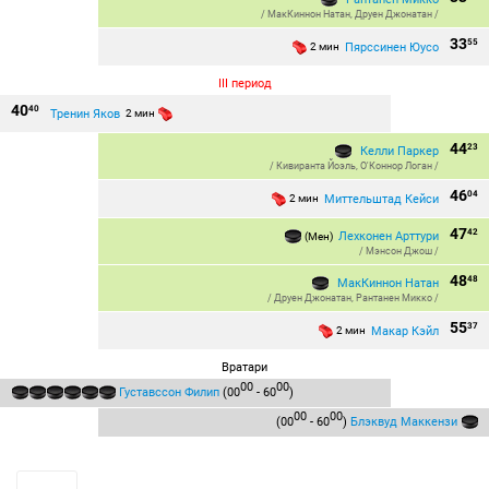
/
МакКиннон Натан
,
Друен Джонатан
/
33
55
Пярссинен Юусо
2 мин
III период
40
40
Тренин Яков
2 мин
44
23
Келли Паркер
/
Кивиранта Йоэль
,
О'Коннор Логан
/
46
04
Миттельштад Кейси
2 мин
47
42
Лехконен Арттури
(Мен)
/
Мэнсон Джош
/
48
48
МакКиннон Натан
/
Друен Джонатан
,
Рантанен Микко
/
55
37
Макар Кэйл
2 мин
Вратари
00
00
Густавссон Филип
(00
- 60
)
00
00
(00
- 60
)
Блэквуд Маккензи