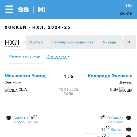
Войти
ХОККЕЙ
НХЛ. 2024-25
НХЛ
2024-25
Регулярный чемпионат
Январь
10
Перейти в турнир
Статистика
Миннесота Уайлд
Колорадо Эвеланш
1 : 6
Сент-Пол
Денвер
США
10.01.2025
США
04:00
27
46
Богосян
18
3
О'Коннор
/Годро, Тренин/
/Мэнсон/
52
16
Колтон
00