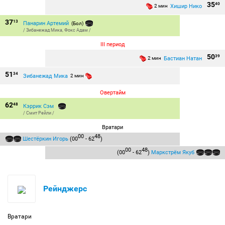
35
40
Хишир Нико
2 мин
37
13
Панарин Артемий
(Бол)
/
Зибанежад Мика
,
Фокс Адам
/
III период
50
39
Бастиан Натан
2 мин
51
34
Зибанежад Мика
2 мин
Овертайм
62
48
Кэррик Сэм
/
Смит Рейли
/
Вратари
00
48
Шестёркин Игорь
(00
- 62
)
00
48
(00
- 62
)
Маркстрём Якуб
Рейнджерс
Вратари