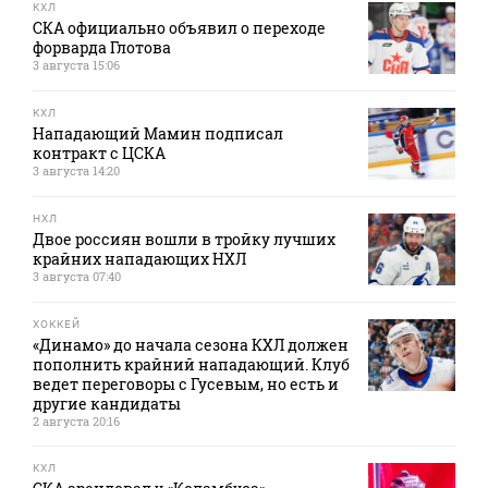
КХЛ
СКА официально объявил о переходе
форварда Глотова
3 августа 15:06
КХЛ
Нападающий Мамин подписал
контракт с ЦСКА
3 августа 14:20
НХЛ
Двое россиян вошли в тройку лучших
крайних нападающих НХЛ
3 августа 07:40
ХОККЕЙ
«Динамо» до начала сезона КХЛ должен
пополнить крайний нападающий. Клуб
ведет переговоры с Гусевым, но есть и
другие кандидаты
2 августа 20:16
КХЛ