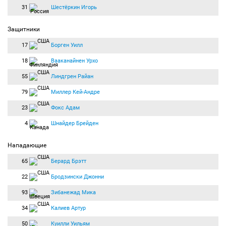
31
Шестёркин Игорь
Защитники
17
Борген Уилл
18
Вааканайнен Урхо
55
Линдгрен Райан
79
Миллер Кей-Андре
23
Фокс Адам
4
Шнайдер Брейден
Нападающие
65
Берард Брэтт
22
Бродзински Джонни
93
Зибанежад Мика
34
Калиев Артур
50
Куилли Уильям