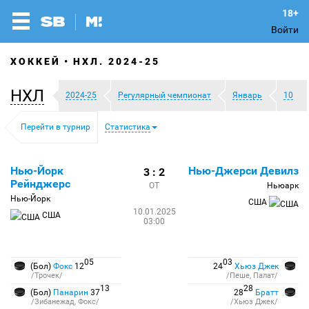
Войти
ХОККЕЙ
НХЛ. 2024-25
НХЛ
2024-25
Регулярный чемпионат
Январь
10
Перейти в турнир
Статистика
Нью-Йорк
Нью-Джерси Девилз
3 : 2
Рейнджерс
ОТ
Ньюарк
Нью-Йорк
США
10.01.2025
США
03:00
05
03
(Бол)
Фокс
12
24
Хьюз Джек
/Трочек/
/Пеше, Палат/
13
28
(Бол)
Панарин
37
28
Братт
/Зибанежад, Фокс/
/Хьюз Джек/