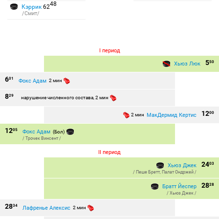
48
Кэррик
62
/Смит/
I период
5
50
Хьюз Люк
6
01
Фокс Адам
2 мин
8
29
нарушение численного состава, 2 мин
12
00
МакДермид Кертис
2 мин
12
05
Фокс Адам
(Бол)
/
Трочек Винсент
/
II период
24
03
Хьюз Джек
/
Пеше Бретт
,
Палат Ондржей
/
28
28
Братт Йеспер
/
Хьюз Джек
/
28
34
Лафренье Алексис
2 мин