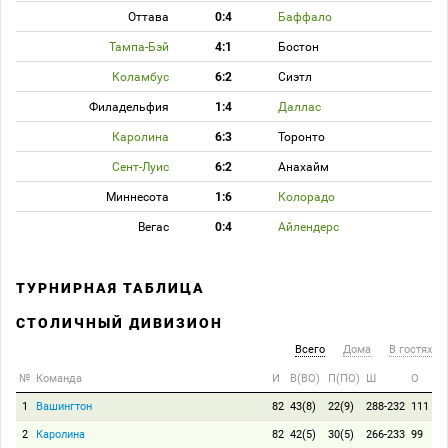
Оттава
0:4
Баффало
Тампа-Бэй
4:1
Бостон
Коламбус
6:2
Сиэтл
Филадельфия
1:4
Даллас
Каролина
6:3
Торонто
Сент-Луис
6:2
Анахайм
Миннесота
1:6
Колорадо
Вегас
0:4
Айлендерс
ТУРНИРНАЯ ТАБЛИЦА
СТОЛИЧНЫЙ ДИВИЗИОН
Всего
Дома
В гостях
№
Команда
И
В(ВО)
П(ПО)
Ш
О
1
Вашингтон
82
43(8)
22(9)
288-232
111
2
Каролина
82
42(5)
30(5)
266-233
99