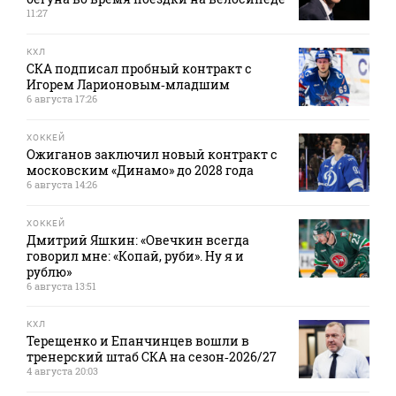
11:27
КХЛ
СКА подписал пробный контракт с
Игорем Ларионовым‑младшим
6 августа 17:26
ХОККЕЙ
Ожиганов заключил новый контракт с
московским «Динамо» до 2028 года
6 августа 14:26
ХОККЕЙ
Дмитрий Яшкин: «Овечкин всегда
говорил мне: «Копай, руби». Ну я и
рублю»
6 августа 13:51
КХЛ
Терещенко и Епанчинцев вошли в
тренерский штаб СКА на сезон‑2026/27
4 августа 20:03