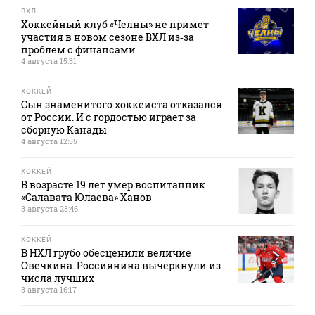
ВХЛ
Хоккейный клуб «Челны» не примет
участия в новом сезоне ВХЛ из‑за
проблем с финансами
4 августа 15:31
ХОККЕЙ
Сын знаменитого хоккеиста отказался
от России. И с гордостью играет за
сборную Канады
4 августа 12:55
ХОККЕЙ
В возрасте 19 лет умер воспитанник
«Салавата Юлаева» Ханов
3 августа 23:46
ХОККЕЙ
В НХЛ грубо обесценили величие
Овечкина. Россиянина вычеркнули из
числа лучших
3 августа 16:17