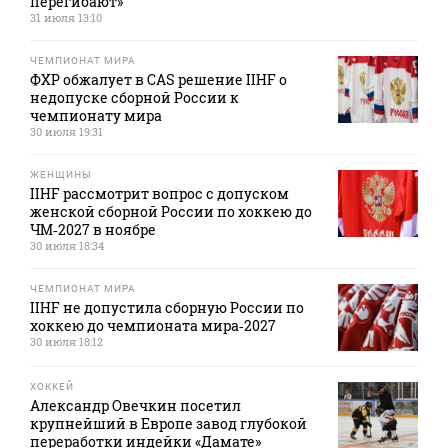
перегибают»
31 июля 13:10
ЧЕМПИОНАТ МИРА
ФХР обжалует в CAS решение IIHF о
недопуске сборной России к
чемпионату мира
30 июля 19:31
ЖЕНЩИНЫ
IIHF рассмотрит вопрос с допуском
женской сборной России по хоккею до
ЧМ‑2027 в ноябре
30 июля 18:34
ЧЕМПИОНАТ МИРА
IIHF не допустила сборную России по
хоккею до чемпионата мира‑2027
30 июля 18:12
ХОККЕЙ
Александр Овечкин посетил
крупнейший в Европе завод глубокой
переработки индейки «Дамате»