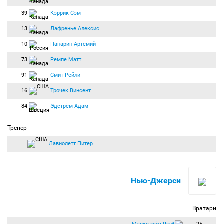
39
Кэррик Сэм
13
Лафренье Алексис
10
Панарин Артемий
73
Ремпе Мэтт
91
Смит Рейли
16
Трочек Винсент
84
Эдстрём Адам
Тренер
Лавиолетт Питер
Нью-Джерси
Вратари