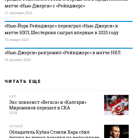
матче «Нью‑Джерси» с «Рейнджерс»
21 сентября 2025
«Нью‑Йорк Рейнджерс» переиграл «Нью‑Джерси» в
матче НХЛ, Шестеркин сыграл впервые в 2025 году
10 января 2025
«Нью‑Джерси» разгромил «Рейнджерс» в матче НХЛ
23 декабря 2024
ЧИТАТЬ ЕЩЕ
КХЛ
Экс‑хоккеист «Вегаса» и «Калгари»
Мироманов перешел в СКА
12:54
ХОККЕЙ
Обладатель Кубка Стэнли Хара сбил
бегуна во время поездки на велосипеде