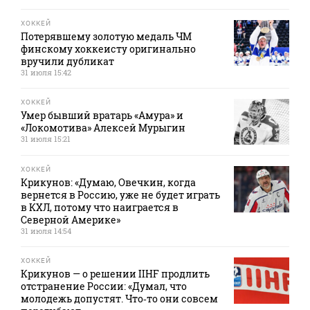
ХОККЕЙ
Потерявшему золотую медаль ЧМ
финскому хоккеисту оригинально
вручили дубликат
31 июля 15:42
ХОККЕЙ
Умер бывший вратарь «Амура» и
«Локомотива» Алексей Мурыгин
31 июля 15:21
ХОККЕЙ
Крикунов: «Думаю, Овечкин, когда
вернется в Россию, уже не будет играть
в КХЛ, потому что наиграется в
Северной Америке»
31 июля 14:54
ХОККЕЙ
Крикунов — о решении IIHF продлить
отстранение России: «Думал, что
молодежь допустят. Что‑то они совсем