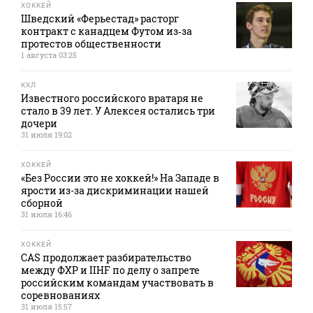
ХОККЕЙ
Шведский «Ферьестад» расторг
контракт с канадцем Футом из‑за
протестов общественности
1 августа 03:25
КХЛ
Известного российского вратаря не
стало в 39 лет. У Алексея остались три
дочери
31 июля 19:02
ХОККЕЙ
«Без России это не хоккей!» На Западе в
ярости из-за дискриминации нашей
сборной
31 июля 16:46
ХОККЕЙ
CAS продолжает разбирательство
между ФХР и IIHF по делу о запрете
российским командам участвовать в
соревнованиях
31 июля 15:57