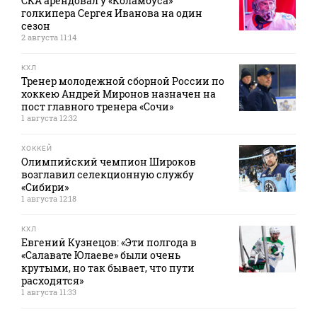
СКА арендовал у «Коламбуса»
голкипера Сергея Иванова на один
сезон
2 августа 11:14
КХЛ
Тренер молодежной сборной России по
хоккею Андрей Миронов назначен на
пост главного тренера «Сочи»
1 августа 12:32
ХОККЕЙ
Олимпийский чемпион Широков
возглавил селекционную службу
«Сибири»
1 августа 12:18
КХЛ
Евгений Кузнецов: «Эти полгода в
«Салавате Юлаеве» были очень
крутыми, но так бывает, что пути
расходятся»
1 августа 11:33