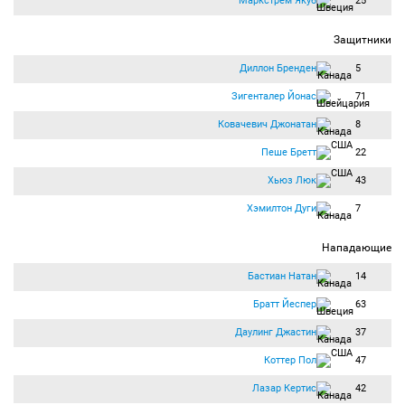
Маркстрём Якуб
25
Защитники
Диллон Бренден
5
Зигенталер Йонас
71
Ковачевич Джонатан
8
Пеше Бретт
22
Хьюз Люк
43
Хэмилтон Дуги
7
Нападающие
Бастиан Натан
14
Братт Йеспер
63
Даулинг Джастин
37
Коттер Пол
47
Лазар Кертис
42