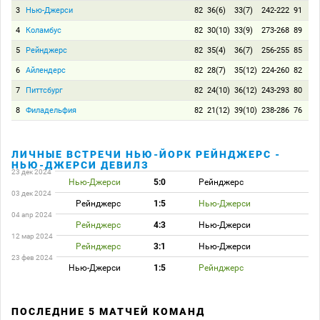
3
Нью-Джерси
82
36(6)
33(7)
242-222
91
4
Коламбус
82
30(10)
33(9)
273-268
89
5
Рейнджерс
82
35(4)
36(7)
256-255
85
6
Айлендерс
82
28(7)
35(12)
224-260
82
7
Питтсбург
82
24(10)
36(12)
243-293
80
8
Филадельфия
82
21(12)
39(10)
238-286
76
ЛИЧНЫЕ ВСТРЕЧИ НЬЮ-ЙОРК РЕЙНДЖЕРС -
НЬЮ-ДЖЕРСИ ДЕВИЛЗ
23 дек 2024
Нью-Джерси
5:0
Рейнджерс
03 дек 2024
Рейнджерс
1:5
Нью-Джерси
04 апр 2024
Рейнджерс
4:3
Нью-Джерси
12 мар 2024
Рейнджерс
3:1
Нью-Джерси
23 фев 2024
Нью-Джерси
1:5
Рейнджерс
ПОСЛЕДНИЕ 5 МАТЧЕЙ КОМАНД