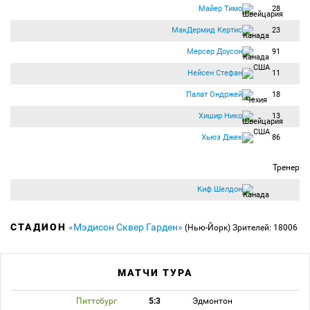
Майер Тимо
28
МакДермид Кертис
23
Мерсер Доусон
91
Нейсен Стефан
11
Палат Ондржей
18
Хишир Нико
13
Хьюз Джек
86
Тренер
Киф Шелдон
СТАДИОН
«Мэдисон Сквер Гарден»
(Нью-Йорк)
Зрителей: 18006
МАТЧИ ТУРА
Питтсбург
5:3
Эдмонтон