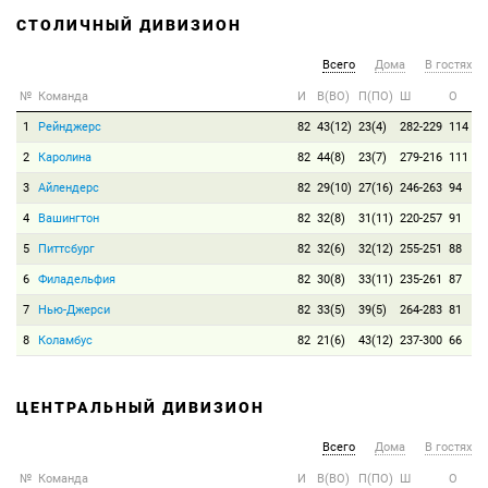
СТОЛИЧНЫЙ ДИВИЗИОН
Всего
Дома
В гостях
№
Команда
И
В(ВО)
П(ПО)
Ш
О
1
Рейнджерс
82
43(12)
23(4)
282-229
114
2
Каролина
82
44(8)
23(7)
279-216
111
3
Айлендерс
82
29(10)
27(16)
246-263
94
4
Вашингтон
82
32(8)
31(11)
220-257
91
5
Питтсбург
82
32(6)
32(12)
255-251
88
6
Филадельфия
82
30(8)
33(11)
235-261
87
7
Нью-Джерси
82
33(5)
39(5)
264-283
81
8
Коламбус
82
21(6)
43(12)
237-300
66
ЦЕНТРАЛЬНЫЙ ДИВИЗИОН
Всего
Дома
В гостях
№
Команда
И
В(ВО)
П(ПО)
Ш
О