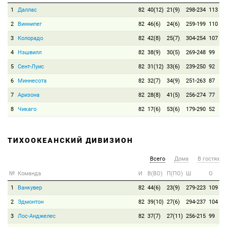
1
Даллас
82
40(12)
21(9)
298-234
113
2
Виннипег
82
46(6)
24(6)
259-199
110
3
Колорадо
82
42(8)
25(7)
304-254
107
4
Нэшвилл
82
38(9)
30(5)
269-248
99
5
Сент-Луис
82
31(12)
33(6)
239-250
92
6
Миннесота
82
32(7)
34(9)
251-263
87
7
Аризона
82
28(8)
41(5)
256-274
77
8
Чикаго
82
17(6)
53(6)
179-290
52
ТИХООКЕАНСКИЙ ДИВИЗИОН
Всего
Дома
В гостях
№
Команда
И
В(ВО)
П(ПО)
Ш
О
1
Ванкувер
82
44(6)
23(9)
279-223
109
2
Эдмонтон
82
39(10)
27(6)
294-237
104
3
Лос-Анджелес
82
37(7)
27(11)
256-215
99