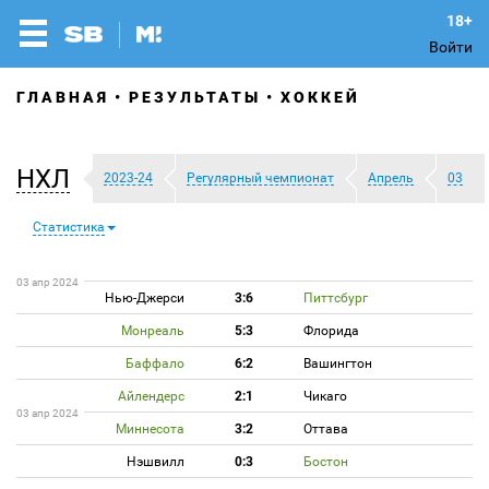
Войти
ГЛАВНАЯ
РЕЗУЛЬТАТЫ
ХОККЕЙ
НХЛ
2023-24
Регулярный чемпионат
Апрель
03
Статистика
03 апр 2024
Нью-Джерси
3:6
Питтсбург
Монреаль
5:3
Флорида
Баффало
6:2
Вашингтон
Айлендерс
2:1
Чикаго
03 апр 2024
Миннесота
3:2
Оттава
Нэшвилл
0:3
Бостон