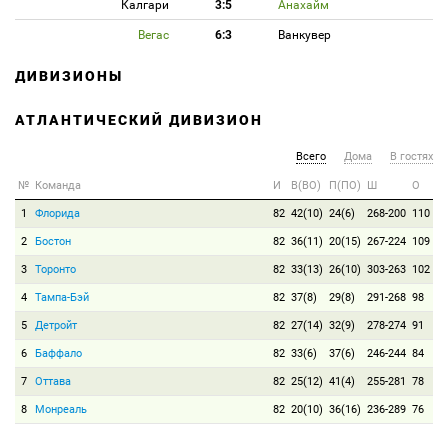
Калгари
3:5
Анахайм
Вегас
6:3
Ванкувер
ДИВИЗИОНЫ
АТЛАНТИЧЕСКИЙ ДИВИЗИОН
Всего
Дома
В гостях
№
Команда
И
В(ВО)
П(ПО)
Ш
О
1
Флорида
82
42(10)
24(6)
268-200
110
2
Бостон
82
36(11)
20(15)
267-224
109
3
Торонто
82
33(13)
26(10)
303-263
102
4
Тампа-Бэй
82
37(8)
29(8)
291-268
98
5
Детройт
82
27(14)
32(9)
278-274
91
6
Баффало
82
33(6)
37(6)
246-244
84
7
Оттава
82
25(12)
41(4)
255-281
78
8
Монреаль
82
20(10)
36(16)
236-289
76