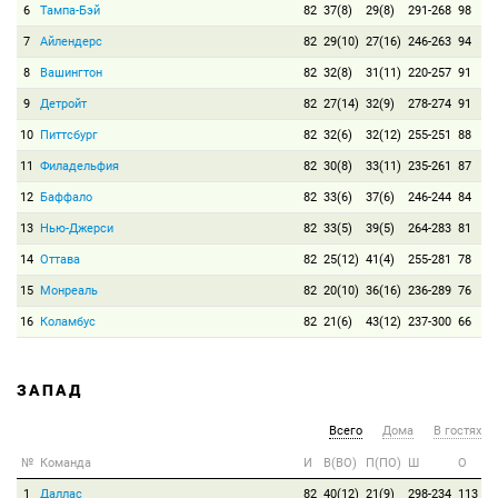
6
Тампа-Бэй
82
37(8)
29(8)
291-268
98
7
Айлендерс
82
29(10)
27(16)
246-263
94
8
Вашингтон
82
32(8)
31(11)
220-257
91
9
Детройт
82
27(14)
32(9)
278-274
91
10
Питтсбург
82
32(6)
32(12)
255-251
88
11
Филадельфия
82
30(8)
33(11)
235-261
87
12
Баффало
82
33(6)
37(6)
246-244
84
13
Нью-Джерси
82
33(5)
39(5)
264-283
81
14
Оттава
82
25(12)
41(4)
255-281
78
15
Монреаль
82
20(10)
36(16)
236-289
76
16
Коламбус
82
21(6)
43(12)
237-300
66
ЗАПАД
Всего
Дома
В гостях
№
Команда
И
В(ВО)
П(ПО)
Ш
О
1
Даллас
82
40(12)
21(9)
298-234
113