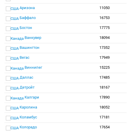
Аризона
11050
Баффало
16753
Бостон
17775
Ванкувер
18094
Вашингтон
17352
Вегас
17949
Виннипег
15225
Даллас
17485
Детройт
18167
Калгари
17890
Каролина
18052
Коламбус
17181
Колорадо
17654