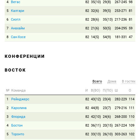
4
Вегас
82
35(10)
29(8)
267-245
98
5
Калгари
82
32(6)
39(5)
253-271
81
6
Сиэтл
82
28(6)
35(13)
217-236
81
7
Анахайм
82
21(6)
50(5)
204-295
59
8
Сан-Хосе
82
14(5)
54(9)
181-331
47
КОНФЕРЕНЦИИ
ВОСТОК
Всего
Дома
В гостях
№
Команда
И
В(ВО)
П(ПО)
Ш
О
1
Рейнджерс
82
43(12)
23(4)
282-229
114
2
Каролина
82
44(8)
23(7)
279-216
111
3
Флорида
82
42(10)
24(6)
268-200
110
4
Бостон
82
36(11)
20(15)
267-224
109
5
Торонто
82
33(13)
26(10)
303-263
102