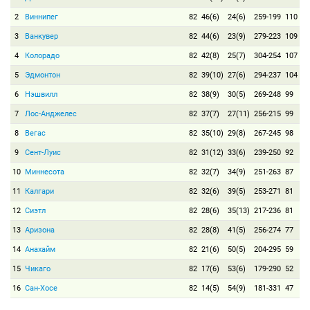
2
Виннипег
82
46(6)
24(6)
259-199
110
3
Ванкувер
82
44(6)
23(9)
279-223
109
4
Колорадо
82
42(8)
25(7)
304-254
107
5
Эдмонтон
82
39(10)
27(6)
294-237
104
6
Нэшвилл
82
38(9)
30(5)
269-248
99
7
Лос-Анджелес
82
37(7)
27(11)
256-215
99
8
Вегас
82
35(10)
29(8)
267-245
98
9
Сент-Луис
82
31(12)
33(6)
239-250
92
10
Миннесота
82
32(7)
34(9)
251-263
87
11
Калгари
82
32(6)
39(5)
253-271
81
12
Сиэтл
82
28(6)
35(13)
217-236
81
13
Аризона
82
28(8)
41(5)
256-274
77
14
Анахайм
82
21(6)
50(5)
204-295
59
15
Чикаго
82
17(6)
53(6)
179-290
52
16
Сан-Хосе
82
14(5)
54(9)
181-331
47