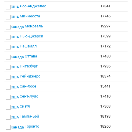
Лос-Анджелес
17341
Миннесота
17746
Монреаль
19297
Нью-Джерси
17599
Нэшвилл
17172
Оттава
17480
Питтсбург
17936
Рейнджерс
18374
Сан-Хосе
15441
Сент-Луис
17410
Сиэтл
17308
Тампа-Бэй
18193
Торонто
18260