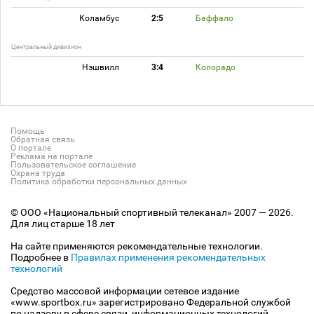
Коламбус
2:5
Баффало
Центральный дивизион
Нэшвилл
3:4
Колорадо
Помощь
Обратная связь
О портале
Реклама на портале
Пользовательское соглашение
Охрана труда
Политика обработки персональных данных
© ООО «Национальный спортивный телеканал» 2007 — 2026.
Для лиц старше 18 лет
На сайте применяются рекомендательные технологии.
Подробнее в
Правилах применения рекомендательных
технологий
Средство массовой информации сетевое издание
«www.sportbox.ru» зарегистрировано Федеральной службой
по надзору в сфере связи, информационных технологий