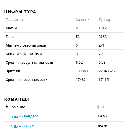
ЦИФРЫ ТУРА
Параметр
За день
Турнир
Матчи
8
1312
Голы
53
8168
Матчей с овертаймами
0
271
Матчей с буллитами
0
79
Средняя результативность
6.62
6.23
Зрители
139860
22848626
Средняя посещаемость
17482
17415
КОМАНДЫ
Команда
СП
Айлендерс
17697
Анахайм
16476