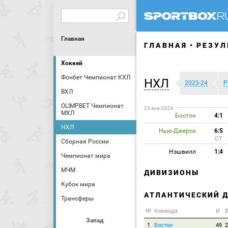
Главная
ГЛАВНАЯ
РЕЗУЛ
Хоккей
Фонбет Чемпионат КХЛ
НХЛ
2023-24
Р
ВХЛ
OLIMPBET Чемпионат
23 янв 2024
МХЛ
Бостон
4:1
НХЛ
Нью-Джерси
6:5
ОТ
Сборная России
Нэшвилл
1:4
Чемпионат мира
МЧМ
ДИВИЗИОНЫ
Кубок мира
АТЛАНТИЧЕСКИЙ 
Трансферы
№
Команда
И
В
Запад
1
Бостон
49
2