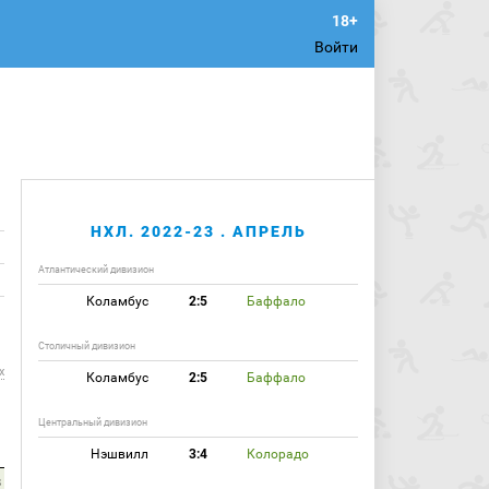
Войти
НХЛ. 2022-23 . АПРЕЛЬ
Атлантический дивизион
Коламбус
2:5
Баффало
Столичный дивизион
х
Коламбус
2:5
Баффало
Центральный дивизион
Нэшвилл
3:4
Колорадо
3