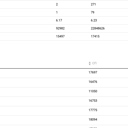
2
271
1
79
6.17
6.23
92982
22848626
15497
17415
СП
17697
16476
11050
16753
17775
18094