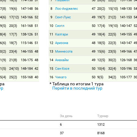
0(6)
18(5)
174-158
57
7
Нэшвилл
50
20(6)
22(2)
151-156
5
7(8)
19(6)
147-148
56
8
Лос-Анджелес
47
20(2)
15(10)
148-130
5
4(6)
17(12)
143-166
52
9
Сент-Луис
49
19(7)
21(2)
141-153
5
9(5)
20(3)
161-168
51
10
Сиэтл
50
17(4)
19(10)
140-147
5
8(4)
17(7)
138-126
51
11
Калгари
49
18(4)
22(5)
149-155
4
6(6)
18(7)
115-146
51
12
Аризона
48
18(5)
22(3)
143-147
4
0(2)
23(4)
146-155
48
13
Миннесота
49
15(6)
23(5)
149-166
4
1(9)
21(8)
136-175
48
14
Анахайм
49
12(5)
30(2)
126-168
3
1(5)
24(10)
148-184
42
15
Сан-Хосе
50
10(4)
32(4)
105-196
3
5(4)
25(2)
155-168
40
16
Чикаго
50
9(5)
34(2)
105-177
3
ура
* Таблица по итогам 1 тура
ур
Перейти в последний тур
За день
Турнир
6
1312
37
8168