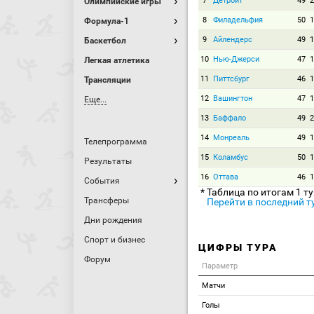
7
Детройт
49
2
Олимпийские игры
8
Филадельфия
50
1
Формула-1
9
Айлендерс
49
1
Баскетбол
10
Нью-Джерси
47
1
Легкая атлетика
11
Питтсбург
46
1
Трансляции
12
Вашингтон
47
1
Еще...
13
Баффало
49
2
14
Монреаль
49
1
Телепрограмма
15
Коламбус
50
1
Результаты
16
Оттава
46
1
События
* Таблица по итогам 1 т
Трансферы
Перейти в последний т
Дни рождения
Спорт и бизнес
ЦИФРЫ ТУРА
Форум
Параметр
Матчи
Голы