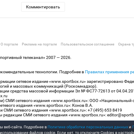
Комментировать
О портале
Реклама на портале
Пользовательское соглашение
Охрана т
ортивный телеканал» 2007 — 2026.
екомендательные технологии. Подробнее в
Правилах применения р
рмации сетевое издание «www.sportbox.ru» зарегистрировано Феде
огий и массовых коммуникаций (Роскомнадзор).
рации средства массовой информации Эл № ФС77-72613 от 04.04.20
x.ru
ли) СМИ сетевого издания «www.sportbox.ru»: ООО «Национальный 
тевого издания «www.sportbox.ru»: Конов В.А.
 СМИ сетевого издания «www.sportbox.ru»: +7 (495) 653 8419
 редакции СМИ сетевого издания «www.sportbox.ru»: editor@sportb
ы веб-сайта. Подробнее в
Политике обработки персональных данных
и
спользование файлов cookie. Если нет, то отключите Cookies в настрой