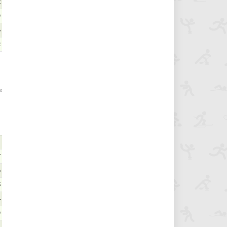
2
9
6
2
х
1
7
6
5
4
9