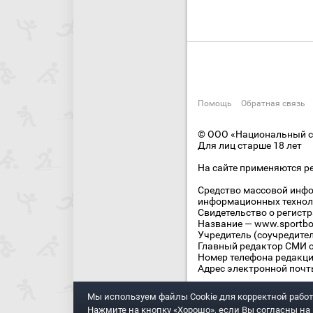
Помощь
Обратная связь
© ООО «Национальный сп
Для лиц старше 18 лет
На сайте применяются р
Средство массовой инфо
информационных технол
Свидетельство о регист
Название — www.sportbo
Учредитель (соучредите
Главный редактор СМИ се
Номер телефона редакции
Адрес электронной почты
Мы используем файлы Сookie для корректной работ
Нажмите на кнопку «Хорошо», если Вы согласны на и