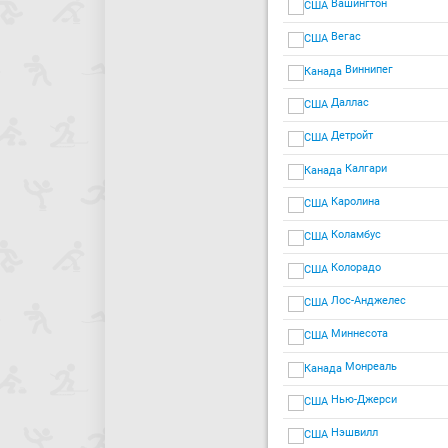
Вашингтон
Вегас
Виннипег
Даллас
Детройт
Калгари
Каролина
Коламбус
Колорадо
Лос-Анджелес
Миннесота
Монреаль
Нью-Джерси
Нэшвилл