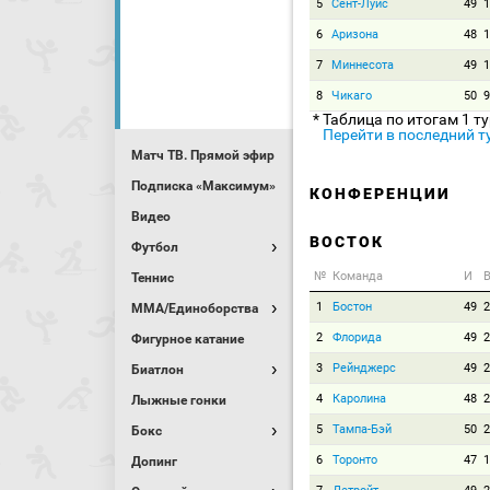
5
Сент-Луис
49
1
6
Аризона
48
1
7
Миннесота
49
1
8
Чикаго
50
9
* Таблица по итогам 1 т
Перейти в последний т
Матч ТВ. Прямой эфир
Подписка «Максимум»
КОНФЕРЕНЦИИ
Видео
ВОСТОК
Футбол
№
Команда
И
В
Теннис
1
Бостон
49
2
MMA/Единоборства
2
Флорида
49
2
Фигурное катание
3
Рейнджерс
49
2
Биатлон
4
Каролина
48
2
Лыжные гонки
5
Тампа-Бэй
50
2
Бокс
6
Торонто
47
1
Допинг