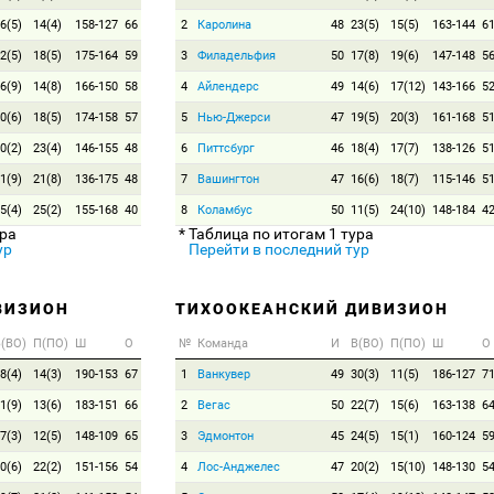
6(5)
14(4)
158-127
66
2
Каролина
48
23(5)
15(5)
163-144
6
2(5)
18(5)
175-164
59
3
Филадельфия
50
17(8)
19(6)
147-148
5
6(9)
14(8)
166-150
58
4
Айлендерс
49
14(6)
17(12)
143-166
5
0(6)
18(5)
174-158
57
5
Нью-Джерси
47
19(5)
20(3)
161-168
5
0(2)
23(4)
146-155
48
6
Питтсбург
46
18(4)
17(7)
138-126
5
1(9)
21(8)
136-175
48
7
Вашингтон
47
16(6)
18(7)
115-146
5
5(4)
25(2)
155-168
40
8
Коламбус
50
11(5)
24(10)
148-184
4
ура
* Таблица по итогам 1 тура
ур
Перейти в последний тур
ВИЗИОН
ТИХООКЕАНСКИЙ ДИВИЗИОН
(ВО)
П(ПО)
Ш
О
№
Команда
И
В(ВО)
П(ПО)
Ш
О
8(4)
14(3)
190-153
67
1
Ванкувер
49
30(3)
11(5)
186-127
7
1(9)
13(6)
183-151
66
2
Вегас
50
22(7)
15(6)
163-138
6
7(3)
12(5)
148-109
65
3
Эдмонтон
45
24(5)
15(1)
160-124
5
0(6)
22(2)
151-156
54
4
Лос-Анджелес
47
20(2)
15(10)
148-130
5