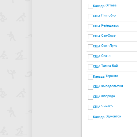
Оттава
Питтсбург
Рейнджерс
Сан-Хосе
Сент-Луис
Сиэтл
Тампа-Бэй
Торонто
Филадельфия
Флорида
Чикаго
Эдмонтон