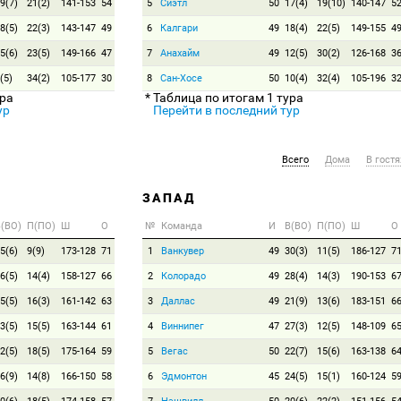
9(7)
21(2)
141-153
54
5
Сиэтл
50
17(4)
19(10)
140-147
5
8(5)
22(3)
143-147
49
6
Калгари
49
18(4)
22(5)
149-155
4
5(6)
23(5)
149-166
47
7
Анахайм
49
12(5)
30(2)
126-168
3
(5)
34(2)
105-177
30
8
Сан-Хосе
50
10(4)
32(4)
105-196
3
ура
* Таблица по итогам 1 тура
ур
Перейти в последний тур
Всего
Дома
В гостя
ЗАПАД
(ВО)
П(ПО)
Ш
О
№
Команда
И
В(ВО)
П(ПО)
Ш
О
5(6)
9(9)
173-128
71
1
Ванкувер
49
30(3)
11(5)
186-127
7
6(5)
14(4)
158-127
66
2
Колорадо
49
28(4)
14(3)
190-153
6
5(5)
16(3)
161-142
63
3
Даллас
49
21(9)
13(6)
183-151
6
3(5)
15(5)
163-144
61
4
Виннипег
47
27(3)
12(5)
148-109
6
2(5)
18(5)
175-164
59
5
Вегас
50
22(7)
15(6)
163-138
6
6(9)
14(8)
166-150
58
6
Эдмонтон
45
24(5)
15(1)
160-124
5