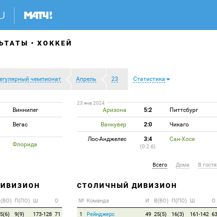
ЬТАТЫ
ХОККЕЙ
егулярный чемпионат
Апрель
23
Статистика
23 янв 2024
Виннипег
Аризона
5:2
Питтсбург
Вегас
Ванкувер
2:0
Чикаго
Лос-Анджелес
3:4
Сан-Хосе
Флорида
(0:2 б)
Всего
Дома
В гостя
ДИВИЗИОН
СТОЛИЧНЫЙ ДИВИЗИОН
(ВО)
П(ПО)
Ш
О
№
Команда
И
В(ВО)
П(ПО)
Ш
О
5(6)
9(9)
173-128
71
1
Рейнджерс
49
25(5)
16(3)
161-142
6