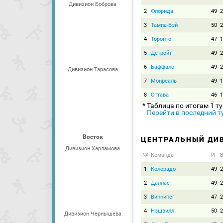
Дивизион Боброва
2
Флорида
49
2
3
Тампа-Бэй
50
2
4
Торонто
47
1
5
Детройт
49
2
6
Баффало
49
2
Дивизион Тарасова
7
Монреаль
49
1
8
Оттава
46
1
* Таблица по итогам 1 т
Перейти в последний т
Восток
ЦЕНТРАЛЬНЫЙ ДИ
Дивизион Харламова
№
Команда
И
В
1
Колорадо
49
2
2
Даллас
49
2
3
Виннипег
47
2
4
Нэшвилл
50
2
Дивизион Чернышева