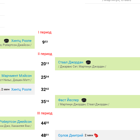
I период
Хинтц Роопе
9
53
жо
,
Робертсон Джейсон
/
II период
Стаал Джордан
20
13
/
Джарвис Сет
,
Мартинук Джордан
/
Марчмент Мэйсон
25
04
ст Нильс
,
Дюшен Мэтт
/
32
Хинтц Роопе
2 мин
42
Фаст Йеспер
35
16
/
Мартинук Джордан
,
Стаал Джордан
/
III период
Робертсон Джейсон
44
35
ски Джо
,
Хаканпяя Яни
/
48
Орлов Дмитрий
01
2 мин