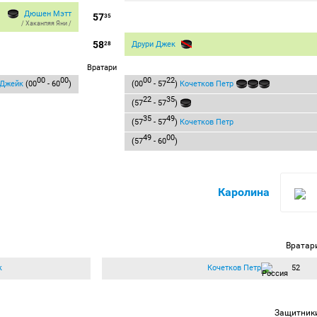
Дюшен Мэтт
57
35
/
Хаканпяя Яни
/
58
Друри Джек
28
Вратари
00
00
00
22
 Джейк
(00
- 60
)
(00
- 57
)
Кочетков Петр
22
35
(57
- 57
)
35
49
(57
- 57
)
Кочетков Петр
49
00
(57
- 60
)
Каролина
Вратар
к
Кочетков Петр
52
Защитник