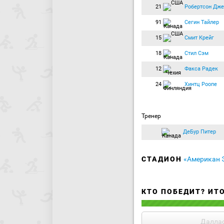
21
Робертсон Дже
91
Сегин Тайлер
15
Смит Крейг
18
Стил Сэм
12
Факса Радек
24
Хинтц Роопе
Тренер
ДеБур Питер
СТАДИОН
«Американ 
КТО ПОБЕДИТ? ИТ
Далла