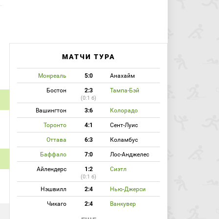
МАТЧИ ТУРА
Монреаль
5:0
Анахайм
Бостон
2:3
Тампа-Бэй
(0:1 б)
Вашингтон
3:6
Колорадо
Торонто
4:1
Сент-Луис
Оттава
6:3
Коламбус
Баффало
7:0
Лос-Анджелес
Айлендерс
1:2
Сиэтл
(0:1 б)
Нэшвилл
2:4
Нью-Джерси
Чикаго
2:4
Ванкувер