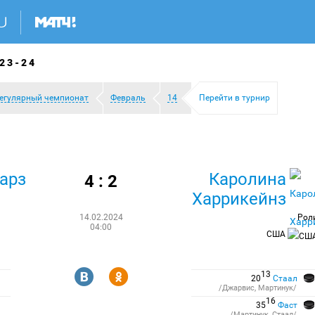
23-24
егулярный чемпионат
Февраль
14
Перейти в турнир
арз
Каролина
4 : 2
Харрикейнз
14.02.2024
Рол
04:00
США
R
Y
13
20
Стаал
/Джарвис, Мартинук/
16
35
Фаст
/Мартинук, Стаал/