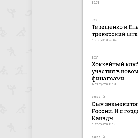
13:51
КХЛ
Терещенко и Еп
тренерский штаб
4 августа 20:03
ВХЛ
Хоккейный клуб
участия в новом
финансами
4 августа 15:31
ХОККЕЙ
Сын знаменитог
России. И с гор
Канады
4 августа 12:55
ХОККЕЙ