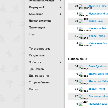
Олимпийские игры
23
Линделль Эса
Формула-1
5
Лундквист Нил
Баскетбол
Легкая атлетика
20
Сутер Райан
Трансляции
2
Хаканпяя Яни
Еще...
55
Харли Томас
4
Хейсканен Ми
Телепрограмма
Результаты
Нападающие
События
14
Бенн Джейми
Трансферы
10
Делландреа Ти
Дни рождения
53
Джонстон Уайа
Спорт и бизнес
95
Дюшен Мэтт
Форум
27
Марчмент Мэй
16
Павелски Джо