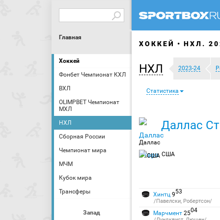
Главная
ХОККЕЙ
НХЛ. 20
Хоккей
НХЛ
2023-24
Р
Фонбет Чемпионат КХЛ
ВХЛ
Статистика
OLIMPBET Чемпионат
МХЛ
Даллас Ст
НХЛ
Сборная России
Даллас
Чемпионат мира
США
МЧМ
Кубок мира
Трансферы
53
Хинтц
9
/Павелски, Робертсон/
04
Запад
Марчмент
25
/Лундквист, Дюшен/