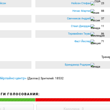
йсон
Нейсен Стефан
23
Нечас Мартин
88
Свечников Андрей
37
Стаал Джордан
11
Терявяйнен Теуво
86
Фаст Йеспер
71
Трене
Бриндамор Родерик
Эйрлайнс-центр»
(Даллас)
Зрителей: 18532
ОГИ ГОЛОСОВАНИЯ:
с
3
Каролина
3