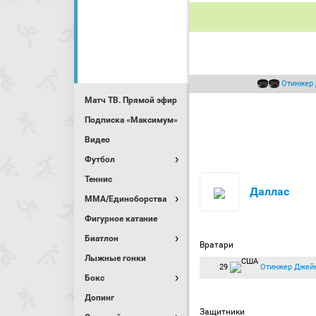
Отинжер
Матч ТВ. Прямой эфир
Подписка «Максимум»
Видео
Футбол
Теннис
Даллас
MMA/Единоборства
Фигурное катание
Биатлон
Вратари
Лыжные гонки
29
Отинжер Джей
Бокс
Допинг
Защитники