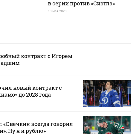
в серии против «Сиэтла»
10 мая 2023
робный контракт с Игорем
ладшим
чил новый контракт с
амо» до 2028 года
 «Овечкин всегда говорил
и». Ну я и рублю»