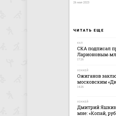
26 мая 2023
ЧИТАТЬ ЕЩЕ
КХЛ
СКА подписал п
Ларионовым‑м
17:26
ХОККЕЙ
Ожиганов заклю
московским «Дин
14:26
ХОККЕЙ
Дмитрий Яшкин:
мне: «Копай, руб