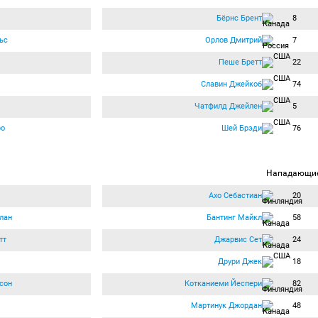
Бёрнс Брент
8
ьс
Орлов Дмитрий
7
Пеше Бретт
22
Славин Джейкоб
74
Чатфилд Джейлен
5
ро
Шей Брэди
76
Нападающи
Ахо Себастиан
20
лан
Бантинг Майкл
58
тт
Джарвис Сет
24
Друри Джек
18
сон
Котканиеми Йеспери
82
Мартинук Джордан
48