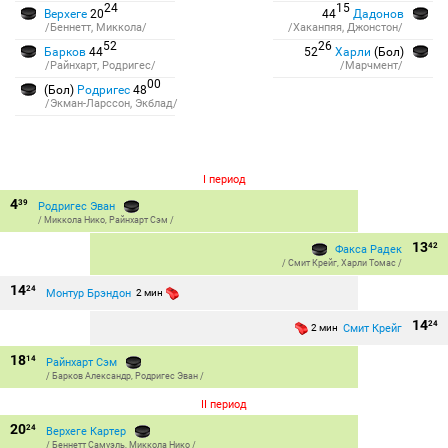
24
15
Верхеге
20
44
Дадонов
/Беннетт, Миккола/
/Хаканпяя, Джонстон/
52
26
Барков
44
52
Харли
(Бол)
/Райнхарт, Родригес/
/Марчмент/
00
(Бол)
Родригес
48
/Экман-Ларссон, Экблад/
I период
4
39
Родригес Эван
/
Миккола Нико
,
Райнхарт Сэм
/
13
42
Факса Радек
/
Смит Крейг
,
Харли Томас
/
14
24
Монтур Брэндон
2 мин
14
24
Смит Крейг
2 мин
18
14
Райнхарт Сэм
/
Барков Александр
,
Родригес Эван
/
II период
20
24
Верхеге Картер
/
Беннетт Самуэль
,
Миккола Нико
/