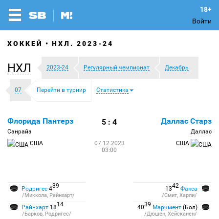
Войти
ХОККЕЙ
НХЛ. 2023-24
НХЛ
2023-24
Регулярный чемпионат
Декабрь
07
Перейти в турнир
Статистика
Флорида Пантерз
Даллас Старз
5 : 4
Санрайз
Даллас
США
07.12.2023
США
03:00
39
42
Родригес
4
13
Факса
/Миккола, Райнхарт/
/Смит, Харли/
14
39
Райнхарт
18
40
Марчмент
(Бол)
/Барков, Родригес/
/Дюшен, Хейсканен/