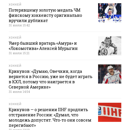
ХОККЕЙ
Потерявшему золотую медаль ЧМ
финскому хоккеисту оригинально
вручили дубликат
31 июля 15:42
ХОККЕЙ
Умер бывший вратарь «Амура» и
«Локомотива» Алексей Мурыгин
31 июля 15:21
ХОККЕЙ
Крикунов: «Думаю, Овечкин, когда
вернется в Россию, уже не будет играть
в КХЛ, потому что наиграется в
Северной Америке»
31 июля 14:54
ХОККЕЙ
Крикунов — о решении IIHF продлить
отстранение России: «Думал, что
молодежь допустят. Что‑то они совсем
перегибают»
31 июля 13:10