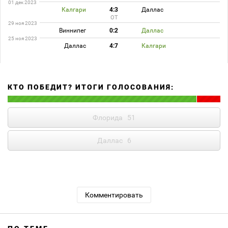
01 дек 2023
Калгари
4:3
Даллас
ОТ
29 ноя 2023
Виннипег
0:2
Даллас
25 ноя 2023
Даллас
4:7
Калгари
КТО ПОБЕДИТ? ИТОГИ ГОЛОСОВАНИЯ:
Флорида
51
Даллас
6
Комментировать