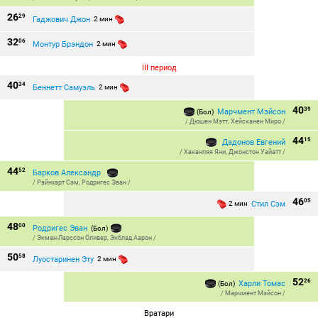
26
29
Гаджович Джон
2 мин
32
06
Монтур Брэндон
2 мин
III период
40
34
Беннетт Самуэль
2 мин
40
39
Марчмент Мэйсон
(Бол)
/
Дюшен Мэтт
,
Хейсканен Миро
/
44
15
Дадонов Евгений
/
Хаканпяя Яни
,
Джонстон Уайатт
/
44
52
Барков Александр
/
Райнхарт Сэм
,
Родригес Эван
/
46
05
Стил Сэм
2 мин
48
00
Родригес Эван
(Бол)
/
Экман-Ларссон Оливер
,
Экблад Аарон
/
50
58
Луостаринен Эту
2 мин
52
26
Харли Томас
(Бол)
/
Марчмент Мэйсон
/
Вратари