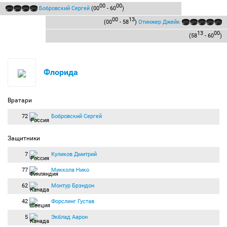
00
00
Бобровский Сергей
(00
- 60
)
00
13
(00
- 58
)
Отинжер Джейк
13
00
(58
- 60
)
Флорида
Вратари
72
Бобровский Сергей
Защитники
7
Куликов Дмитрий
77
Миккола Нико
62
Монтур Брэндон
42
Форслинг Густав
5
Экблад Аарон