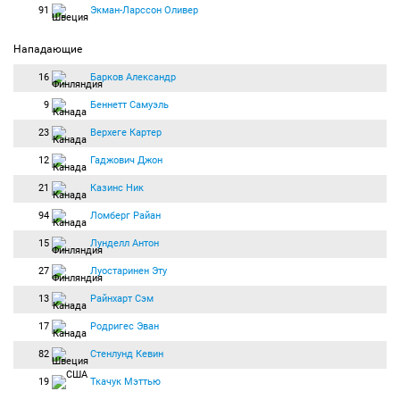
91
Экман-Ларссон Оливер
Нападающие
16
Барков Александр
9
Беннетт Самуэль
23
Верхеге Картер
12
Гаджович Джон
21
Казинс Ник
94
Ломберг Райан
15
Лунделл Антон
27
Луостаринен Эту
13
Райнхарт Сэм
17
Родригес Эван
82
Стенлунд Кевин
19
Ткачук Мэттью