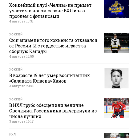
Хоккейный клуб «Челны» не примет
участия в новом сезоне ВХЛ из‑за
проблем с финансами
4 августа 15:31
ХОККЕЙ
Сын знаменитого хоккеиста отказался
от России. И с гордостью играет за
сборную Канады
4 августа 12:55
ХОККЕЙ
В возрасте 19 лет умер воспитанник
«Салавата Юлаева» Ханов
3 августа 23:46
ХОККЕЙ
В НХЛ грубо обесценили величие
Овечкина. Россиянина вычеркнули из
числа лучших
3 августа 16:17
КХЛ