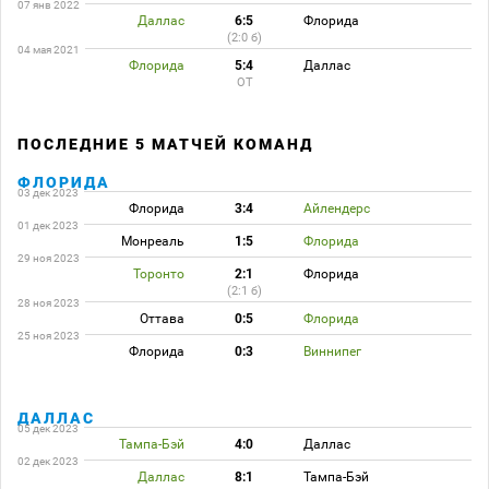
07 янв 2022
Даллас
6:5
Флорида
(2:0 б)
04 мая 2021
Флорида
5:4
Даллас
ОТ
ПОСЛЕДНИЕ 5 МАТЧЕЙ КОМАНД
ФЛОРИДА
03 дек 2023
Флорида
3:4
Айлендерс
01 дек 2023
Монреаль
1:5
Флорида
29 ноя 2023
Торонто
2:1
Флорида
(2:1 б)
28 ноя 2023
Оттава
0:5
Флорида
25 ноя 2023
Флорида
0:3
Виннипег
ДАЛЛАС
05 дек 2023
Тампа-Бэй
4:0
Даллас
02 дек 2023
Даллас
8:1
Тампа-Бэй