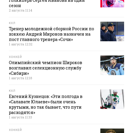
голкипера Сергея Иванова на один
сезон
2 августа 11:14
КХЛ
Тренер молодежной сборной России по
хоккею Андрей Миронов назначен на
пост главного тренера «Сочи»
1 августа 12:32
ХОККЕЙ
Олимпийский чемпион Широков
возглавил селекционную службу
«Сибири»
1 августа 12:18
КХЛ
Евгений Кузнецов: «Эти полгода в
«Салавате Юлаеве» были очень
крутыми, но так бывает, что пути
расходятся»
1 августа 11:33
ХОККЕЙ