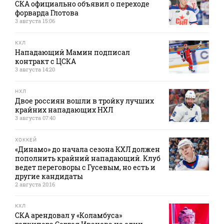
СКА официально объявил о переходе
форварда Глотова
3 августа 15:06
КХЛ
Нападающий Мамин подписал
контракт с ЦСКА
3 августа 14:20
НХЛ
Двое россиян вошли в тройку лучших
крайних нападающих НХЛ
3 августа 07:40
ХОККЕЙ
«Динамо» до начала сезона КХЛ должен
пополнить крайний нападающий. Клуб
ведет переговоры с Гусевым, но есть и
другие кандидаты
2 августа 20:16
КХЛ
СКА арендовал у «Коламбуса»