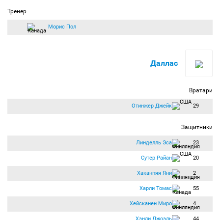
Тренер
Морис Пол
Даллас
Вратари
Отинжер Джейк
29
Защитники
Линделль Эса
23
Сутер Райан
20
Хаканпяя Яни
2
Харли Томас
55
Хейсканен Миро
4
Хэнли Джоэль
44