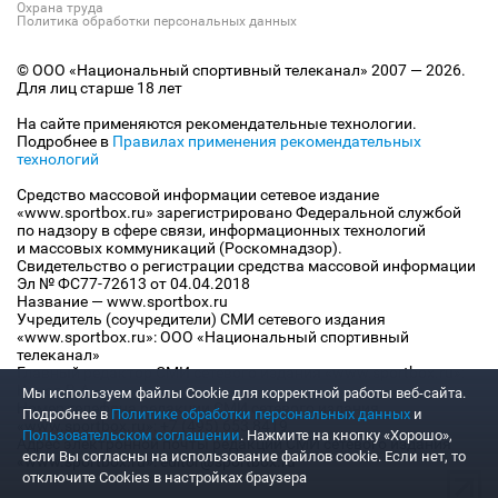
Охрана труда
Политика обработки персональных данных
© ООО «Национальный спортивный телеканал» 2007 — 2026.
Для лиц старше 18 лет
На сайте применяются рекомендательные технологии.
Подробнее в
Правилах применения рекомендательных
технологий
Средство массовой информации сетевое издание
«www.sportbox.ru» зарегистрировано Федеральной службой
по надзору в сфере связи, информационных технологий
и массовых коммуникаций (Роскомнадзор).
Свидетельство о регистрации средства массовой информации
Эл № ФС77-72613 от 04.04.2018
Название — www.sportbox.ru
Учредитель (соучредители) СМИ сетевого издания
«www.sportbox.ru»: ООО «Национальный спортивный
телеканал»
Главный редактор СМИ сетевого издания «www.sportbox.ru»:
Конов В.А.
Мы используем файлы Сookie для корректной работы веб-сайта.
Номер телефона редакции СМИ сетевого издания
Подробнее в
Политике обработки персональных данных
и
«www.sportbox.ru»: +7 (495) 653 8419
Пользовательском соглашении
. Нажмите на кнопку «Хорошо»,
Адрес электронной почты редакции СМИ сетевого издания
если Вы согласны на использование файлов cookie. Если нет, то
«www.sportbox.ru»: editor@sportbox.ru
отключите Cookies в настройках браузера