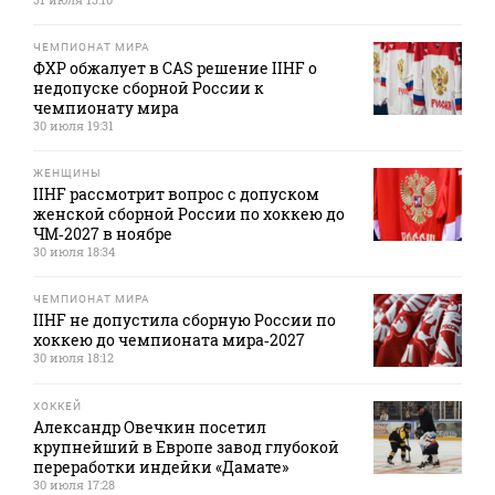
ЧЕМПИОНАТ МИРА
ФХР обжалует в CAS решение IIHF о
недопуске сборной России к
чемпионату мира
30 июля 19:31
ЖЕНЩИНЫ
IIHF рассмотрит вопрос с допуском
женской сборной России по хоккею до
ЧМ‑2027 в ноябре
30 июля 18:34
ЧЕМПИОНАТ МИРА
IIHF не допустила сборную России по
хоккею до чемпионата мира‑2027
30 июля 18:12
ХОККЕЙ
Александр Овечкин посетил
крупнейший в Европе завод глубокой
переработки индейки «Дамате»
30 июля 17:28