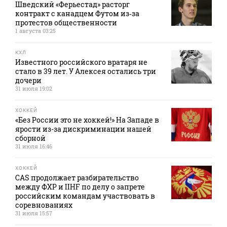
Шведский «Ферьестад» расторг
контракт с канадцем Футом из‑за
протестов общественности
1 августа 03:25
КХЛ
Известного российского вратаря не
стало в 39 лет. У Алексея остались три
дочери
31 июля 19:02
ХОККЕЙ
«Без России это не хоккей!» На Западе в
ярости из-за дискриминации нашей
сборной
31 июля 16:46
ХОККЕЙ
CAS продолжает разбирательство
между ФХР и IIHF по делу о запрете
российским командам участвовать в
соревнованиях
31 июля 15:57