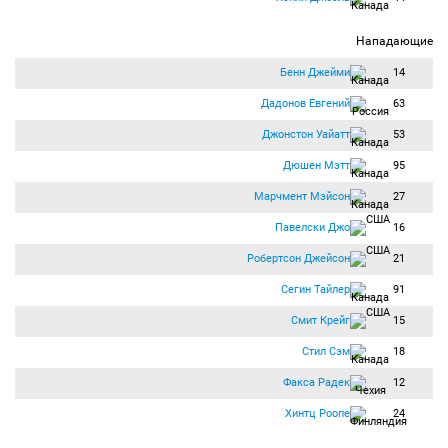
Нападающие
Бенн Джейми
14
Дадонов Евгений
63
Джонстон Уайатт
53
Дюшен Мэтт
95
Марчмент Мэйсон
27
Павелски Джо
16
Робертсон Джейсон
21
Сегин Тайлер
91
Смит Крейг
15
Стил Сэм
18
Факса Радек
12
Хинтц Роопе
24