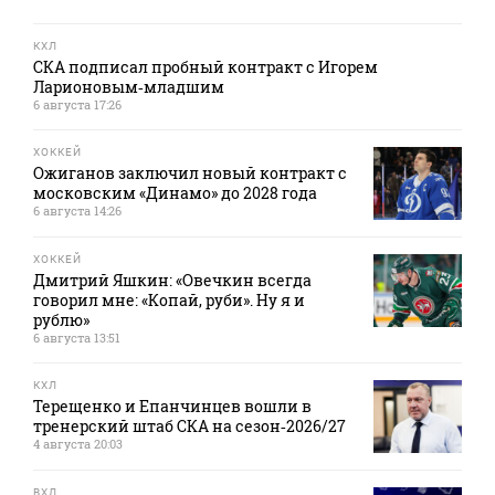
КХЛ
СКА подписал пробный контракт с Игорем
Ларионовым‑младшим
6 августа 17:26
ХОККЕЙ
Ожиганов заключил новый контракт с
московским «Динамо» до 2028 года
6 августа 14:26
ХОККЕЙ
Дмитрий Яшкин: «Овечкин всегда
говорил мне: «Копай, руби». Ну я и
рублю»
6 августа 13:51
КХЛ
Терещенко и Епанчинцев вошли в
тренерский штаб СКА на сезон‑2026/27
4 августа 20:03
ВХЛ