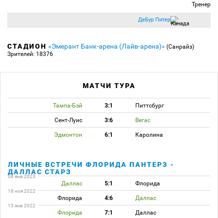
Тренер
ДеБур Питер
СТАДИОН
«Эмерант Банк-арена (Лайв-арена)»
(Санрайз)
Зрителей: 18376
МАТЧИ ТУРА
Тампа-Бэй
3:1
Питтсбург
Сент-Луис
3:6
Вегас
Эдмонтон
6:1
Каролина
ЛИЧНЫЕ ВСТРЕЧИ ФЛОРИДА ПАНТЕРЗ -
ДАЛЛАС СТАРЗ
08 янв 2023
Даллас
5:1
Флорида
18 ноя 2022
Флорида
4:6
Даллас
15 янв 2022
Флорида
7:1
Даллас