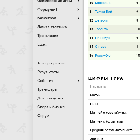
Олимпийские игры
10
Монреаль
9
Формула-1
11
Тампа-Бэй
9
Баскетбол
12
Детройт
8
Легкая атлетика
13
Торонто
10
Трансляции
14
Питтсбург
9
Еще...
15
Оттава
8
16
Коламбус
10
Телепрограмма
Результаты
ЦИФРЫ ТУРА
События
Параметр
Трансферы
Матчи
Дни рождения
Голы
Спорт и бизнес
Матчей с овертаймами
Форум
Матчей с буллитами
Средняя результативность
Зрители