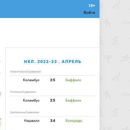
Войти
НХЛ. 2022-23 . АПРЕЛЬ
Атлантический дивизион
Коламбус
2:5
Баффало
Столичный дивизион
х
Коламбус
2:5
Баффало
Центральный дивизион
Нэшвилл
3:4
Колорадо
2