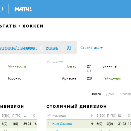
ЬТАТЫ
ХОККЕЙ
егулярный чемпионат
Апрель
31
Статистика
31 окт 2022
Миннесота
Вегас
2:1
Виннипег
ОТ
Торонто
Аризона
2:3
Рейнджерс
Всего
Дома
В гостя
ДИВИЗИОН
СТОЛИЧНЫЙ ДИВИЗИОН
В(ВО)
П(ПО)
Ш
О
№
Команда
И
В(ВО)
П(ПО)
Ш
О
6(2)
1(0)
39-21
16
1
Нью-Джерси
9
6(0)
3(0)
31-23
1