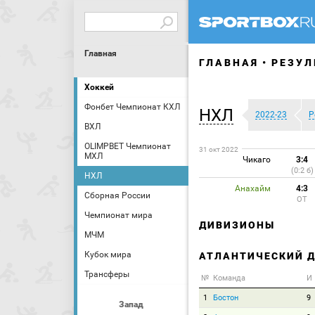
Главная
ГЛАВНАЯ
РЕЗУЛ
Хоккей
Фонбет Чемпионат КХЛ
НХЛ
2022-23
Р
ВХЛ
OLIMPBET Чемпионат
31 окт 2022
МХЛ
Чикаго
3:4
(0:2 б)
НХЛ
Анахайм
4:3
Сборная России
ОТ
Чемпионат мира
ДИВИЗИОНЫ
МЧМ
Кубок мира
АТЛАНТИЧЕСКИЙ 
Трансферы
№
Команда
И
1
Бостон
9
Запад