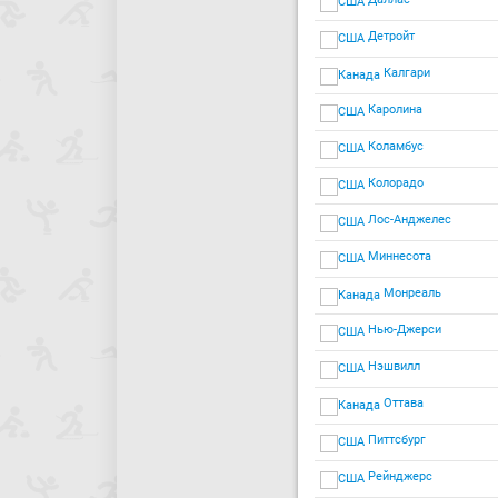
Детройт
Калгари
Каролина
Коламбус
Колорадо
Лос-Анджелес
Миннесота
Монреаль
Нью-Джерси
Нэшвилл
Оттава
Питтсбург
Рейнджерс