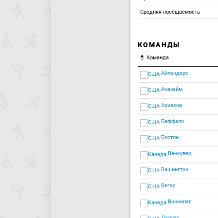
Средняя посещаемость
КОМАНДЫ
Команда
Айлендерс
Анахайм
Аризона
Баффало
Бостон
Ванкувер
Вашингтон
Вегас
Виннипег
Даллас