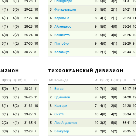
5(0)
3(1)
29-28
11
2
Рейнджерс
10
5(0)
3(2)
31-31
1
4(1)
3(0)
29-22
10
3
Филадельфия
8
5(0)
2(1)
24-21
1
4(1)
4(0)
27-27
10
4
Каролина
8
4(1)
2(1)
26-23
1
4(1)
4(0)
28-28
10
5
Айлендерс
9
5(0)
4(0)
33-24
1
4(0)
2(2)
25-24
10
6
Вашингтон
9
5(0)
4(0)
28-26
1
3(1)
4(2)
27-30
10
7
Питтсбург
9
4(0)
4(1)
32-29
9
4(0)
4(0)
30-27
8
8
Коламбус
10
2(1)
7(0)
26-44
6
ВИЗИОН
ТИХООКЕАНСКИЙ ДИВИЗИОН
В(ВО)
П(ПО)
Ш
О
№
Команда
И
В(ВО)
П(ПО)
Ш
О
5(0)
3(1)
28-21
11
1
Вегас
10
7(1)
2(0)
32-17
1
3(2)
3(1)
26-25
11
2
Эдмонтон
9
6(0)
3(0)
34-28
1
3(1)
3(2)
31-31
10
3
Калгари
7
4(1)
2(0)
24-20
1
3(1)
4(1)
29-27
9
4
Сиэтл
10
4(0)
4(2)
33-34
1
2(2)
4(1)
31-35
9
5
Лос-Анджелес
10
3(2)
5(0)
36-41
1
3(0)
5(1)
22-29
7
6
Ванкувер
9
2(0)
5(2)
28-35
6