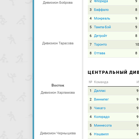
2
Флорида
9
Дивизион Боброва
3
Баффало
8
4
Монреаль
9
5
Тампа-Бэй
9
6
Детройт
8
Дивизион Тарасова
7
Торонто
10
8
Оттава
8
ЦЕНТРАЛЬНЫЙ ДИ
№
Команда
И
Восток
1
Даллас
9
Дивизион Харламова
2
Виннипег
9
3
Чикаго
9
4
Колорадо
9
5
Миннесота
9
Дивизион Чернышева
6
Нэшвилл
9