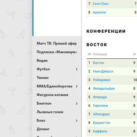
7
Сент-Луис
7
8
Аризона
8
КОНФЕРЕНЦИИ
Матч ТВ. Прямой эфир
ВОСТОК
Подписка «Максимум»
№
Команда
И
Видео
1
Бостон
9
Футбол
2
Нью-Джерси
9
Теннис
3
Рейнджерс
10
MMA/Единоборства
4
Филадельфия
8
Фигурное катание
5
Флорида
9
Биатлон
6
Каролина
8
Лыжные гонки
7
Айлендерс
9
Бокс
8
Вашингтон
9
Допинг
9
Баффало
8