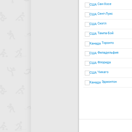
Сан-Хосе
Сент-Луис
Сиэтл
Тампа-Бэй
Торонто
Филадельфия
Флорида
Чикаго
Эдмонтон