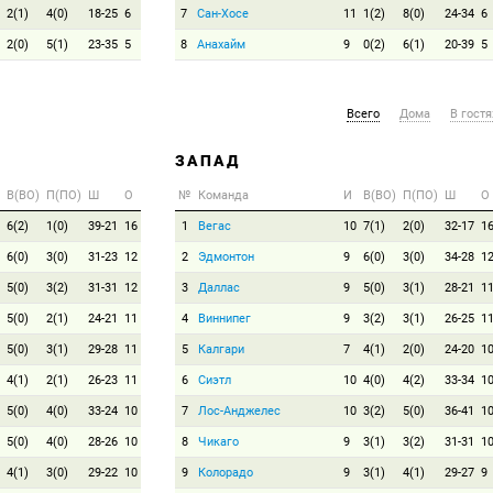
2(1)
4(0)
18-25
6
7
Сан-Хосе
11
1(2)
8(0)
24-34
6
2(0)
5(1)
23-35
5
8
Анахайм
9
0(2)
6(1)
20-39
5
Всего
Дома
В гостя
ЗАПАД
В(ВО)
П(ПО)
Ш
О
№
Команда
И
В(ВО)
П(ПО)
Ш
О
6(2)
1(0)
39-21
16
1
Вегас
10
7(1)
2(0)
32-17
1
6(0)
3(0)
31-23
12
2
Эдмонтон
9
6(0)
3(0)
34-28
1
5(0)
3(2)
31-31
12
3
Даллас
9
5(0)
3(1)
28-21
1
5(0)
2(1)
24-21
11
4
Виннипег
9
3(2)
3(1)
26-25
1
5(0)
3(1)
29-28
11
5
Калгари
7
4(1)
2(0)
24-20
1
4(1)
2(1)
26-23
11
6
Сиэтл
10
4(0)
4(2)
33-34
1
5(0)
4(0)
33-24
10
7
Лос-Анджелес
10
3(2)
5(0)
36-41
1
5(0)
4(0)
28-26
10
8
Чикаго
9
3(1)
3(2)
31-31
1
4(1)
3(0)
29-22
10
9
Колорадо
9
3(1)
4(1)
29-27
9