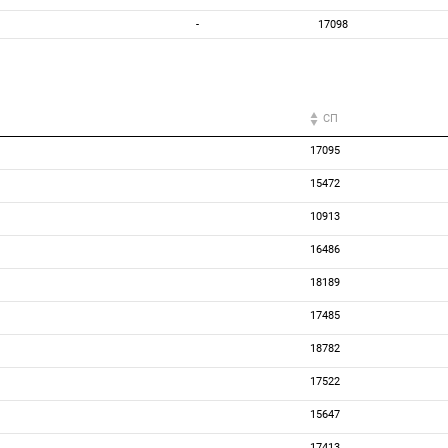
-
17098
СП
17095
15472
10913
16486
18189
17485
18782
17522
15647
17413