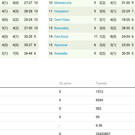
4(1)
4(0)
27-27
10
10
Миннесота
9
2(2)
4(1)
31-35
9
4(1)
4(0)
28-28
10
11
Нэшвилл
9
3(0)
5(1)
22-29
7
4(0)
2(2)
25-24
10
12
Сент-Луис
7
2(1)
4(0)
18-25
6
3(1)
4(2)
27-30
10
13
Ванкувер
9
2(0)
5(2)
28-35
6
4(0)
4(1)
32-29
9
14
Сан-Хосе
11
1(2)
8(0)
24-34
6
4(0)
4(0)
30-27
8
15
Аризона
8
2(0)
5(1)
23-35
5
2(1)
7(0)
26-44
6
16
Анахайм
9
0(2)
6(1)
20-39
5
За день
Турнир
0
1312
0
8343
0
302
0
95
-
6.36
0
22432807