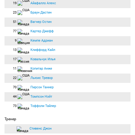
19
Айафалло Алекс
23
Браун Дастин
51
Вагнер Остин
77
Картер Джефф
9
Кемпе Адриан
13
Клиффорд Кайл
17
Ковальчук Илья
11
Копитар Анже
22
Льюис Тревор
70
Пирсон Таннер
44
Томпсон Нэйт
73
Тоффоли Тайлер
Тренер
Стивенс Джон