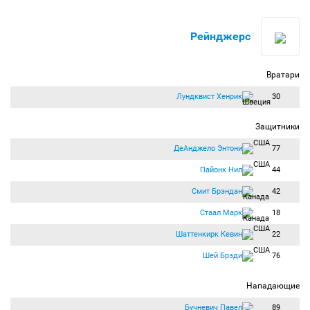
Рейнджерс
Вратари
Лундквист Хенрик
30
Защитники
ДеАнджело Энтони
77
Пайонк Нил
44
Смит Брэндан
42
Стаал Марк
18
Шаттенкирк Кевин
22
Шей Брэди
76
Нападающие
Бучневич Павел
89