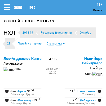
Войти
ХОККЕЙ
НХЛ. 2018-19
НХЛ
2018-19
Регулярный чемпионат
Октябрь
28
Перейти в турнир
Статистика
Лос-Анджелес Кингз
Нью-Йорк
4 : 3
Рейнджерс
Лос-Анджелес
Нью-Йорк
США
28.10.2018
22:30
США
23
11
(Бол)
Браун
31
11
Наместников
/Ковальчук, Даути/
/Бучневич/
14
42
(Бол)
Ковальчук
33
27
ДеАнджело
/Копитар, Даути/
/Наместников, Хауден/