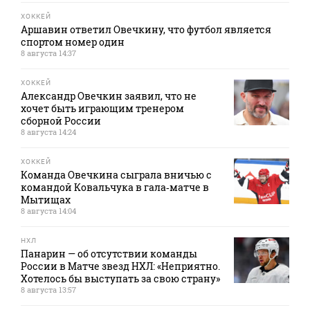
ХОККЕЙ
Аршавин ответил Овечкину, что футбол является
спортом номер один
8 августа 14:37
ХОККЕЙ
Александр Овечкин заявил, что не
хочет быть играющим тренером
сборной России
8 августа 14:24
ХОККЕЙ
Команда Овечкина сыграла вничью с
командой Ковальчука в гала‑матче в
Мытищах
8 августа 14:04
НХЛ
Панарин — об отсутствии команды
России в Матче звезд НХЛ: «Неприятно.
Хотелось бы выступать за свою страну»
8 августа 13:57