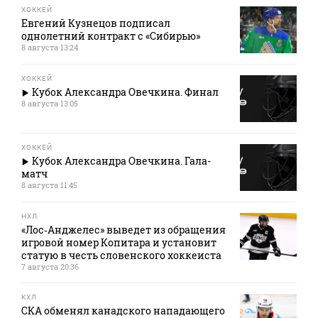
ХОККЕЙ
Евгений Кузнецов подписал
однолетний контракт с «Сибирью»
8 августа 13:24
ХОККЕЙ
Кубок Александра Овечкина. Финал
8 августа 13:05
ХОККЕЙ
Кубок Александра Овечкина. Гала-
матч
8 августа 11:45
НХЛ
«Лос‑Анджелес» выведет из обращения
игровой номер Копитара и установит
статую в честь словенского хоккеиста
7 августа 20:36
КХЛ
СКА обменял канадского нападающего