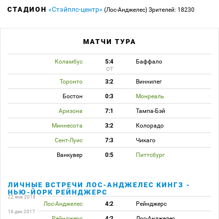
СТАДИОН
«Стэйплс-центр»
(Лос-Анджелес)
Зрителей: 18230
МАТЧИ ТУРА
Коламбус
5:4
Баффало
ОТ
Торонто
3:2
Виннипег
Бостон
0:3
Монреаль
Аризона
7:1
Тампа-Бэй
Миннесота
3:2
Колорадо
Сент-Луис
7:3
Чикаго
Ванкувер
0:5
Питтсбург
ЛИЧНЫЕ ВСТРЕЧИ ЛОС-АНДЖЕЛЕС КИНГЗ -
НЬЮ-ЙОРК РЕЙНДЖЕРС
22 янв 2018
Лос-Анджелес
4:2
Рейнджерс
16 дек 2017
Рейнджерс
4:2
Лос-Анджелес