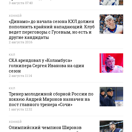
3 августа 07:40
ХОККЕЙ
«Динамо» до начала сезона КХЛ должен
пополнить крайний нападающий. Клуб
ведет переговоры с Гусевым, но есть и
другие кандидаты
2 августа 20:16
КХЛ
СКА арендовал у «Коламбуса»
голкипера Сергея Иванова на один
сезон
2 августа 11:14
КХЛ
Тренер молодежной сборной России по
хоккею Андрей Миронов назначен на
пост главного тренера «Сочи»
1 августа 12:32
ХОККЕЙ
Олимпийский чемпион Широков