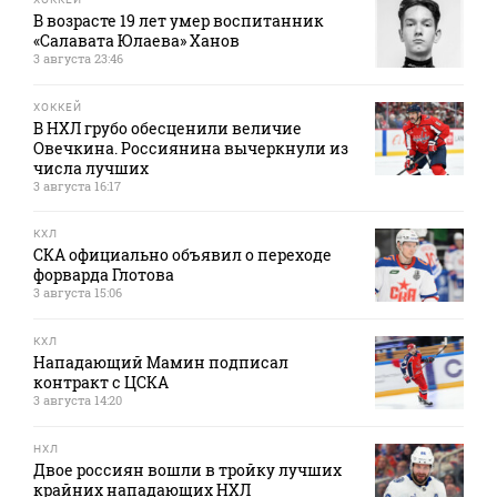
В возрасте 19 лет умер воспитанник
«Салавата Юлаева» Ханов
3 августа 23:46
ХОККЕЙ
В НХЛ грубо обесценили величие
Овечкина. Россиянина вычеркнули из
числа лучших
3 августа 16:17
КХЛ
СКА официально объявил о переходе
форварда Глотова
3 августа 15:06
КХЛ
Нападающий Мамин подписал
контракт с ЦСКА
3 августа 14:20
НХЛ
Двое россиян вошли в тройку лучших
крайних нападающих НХЛ