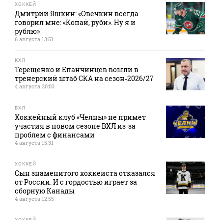
ХОККЕЙ
Дмитрий Яшкин: «Овечкин всегда
говорил мне: «Копай, руби». Ну я и
рублю»
6 августа 13:51
КХЛ
Терещенко и Епанчинцев вошли в
тренерский штаб СКА на сезон‑2026/27
4 августа 20:03
ВХЛ
Хоккейный клуб «Челны» не примет
участия в новом сезоне ВХЛ из‑за
проблем с финансами
4 августа 15:31
ХОККЕЙ
Сын знаменитого хоккеиста отказался
от России. И с гордостью играет за
сборную Канады
4 августа 12:55
ХОККЕЙ