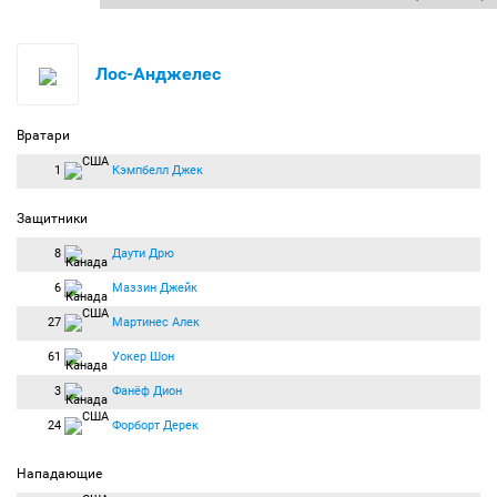
Лос-Анджелес
Вратари
1
Кэмпбелл Джек
Защитники
8
Даути Дрю
6
Маззин Джейк
27
Мартинес Алек
61
Уокер Шон
3
Фанёф Дион
24
Форборт Дерек
Нападающие