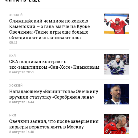
ЧИТАТЬ ЕЩЕ
ХОККЕЙ
Олимпийский чемпион по хоккею
Каменский — о гала‑матче на Кубке
Овечкина: «Такие игры еще больше
объединяют и сплачивают нас»
09:42
КХЛ
СКА подписал контракт с
экс‑защитником «Сан‑Хосе» Кныжовым
8 августа 20:29
ХОККЕЙ
Нападающему «Вашингтона» Овечкину
вручили статуэтку «Серебряная лань»
8 августа 14:44
НХЛ
Овечкин заявил, что после завершения
карьеры вернется жить в Москву
8 августа 14:40