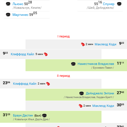
28
16
Льюис
50
55
Спунер
/Ковальчук, Кемпе/
/Шей, ДеАнджело/
05
Мартинес
59
I период
9
22
Маклеод Коди
2 мин
9
22
Клиффорд Кайл
5 мин
11
11
Наместников Владислав
/
Бучневич Павел
/
II период
23
06
Клиффорд Кайл
2 мин
27
42
ДеАнджело Энтони
/
Наместников Владислав
,
Хауден Бретт
/
30
55
Маклеод Коди
2 мин
31
23
Браун Дастин
(Бол)
/
Ковальчук Илья
,
Даути Дрю
/
41