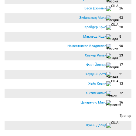
Веси Джимми
26
Зибанежад Мика
93
Крайдер Крис
20
Маклеод Коди
8
Наместников Владислав
90
Спунер Райан
23
Фаст Йеспер
17
Хауден Бретт
21
Хейс Кевин
13
Хытил Филип
72
Цукарелло Матс
36
Тренер
Куинн Дэвид