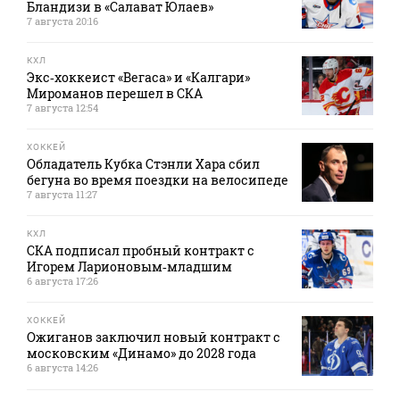
Бландизи в «Салават Юлаев»
7 августа 20:16
КХЛ
Экс‑хоккеист «Вегаса» и «Калгари»
Мироманов перешел в СКА
7 августа 12:54
ХОККЕЙ
Обладатель Кубка Стэнли Хара сбил
бегуна во время поездки на велосипеде
7 августа 11:27
КХЛ
СКА подписал пробный контракт с
Игорем Ларионовым‑младшим
6 августа 17:26
ХОККЕЙ
Ожиганов заключил новый контракт с
московским «Динамо» до 2028 года
6 августа 14:26