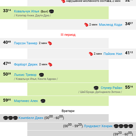
32
нарушение численного состава, 2 мин
33
14
Ковальчук Илья
(Бол)
/
Копитар Анже
,
Даути Дрю
/
34
27
Маклеод Коди
2 мин
III период
40
48
Пирсон Таннер
2 мин
41
12
Пайонк Нил
2 мин
47
45
Форборт Дерек
2 мин
50
28
Льюис Тревор
/
Ковальчук Илья
,
Кемпе Адриан
/
55
16
Спунер Райан
/
Шей Брэди
,
ДеАнджело Энтони
/
59
05
Мартинес Алек
Вратари
00
00
Кэмпбелл Джек
(00
- 60
)
00
20
(00
- 59
)
Лундквист Хенрик
20
00
(59
- 60
)