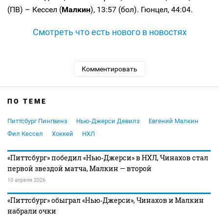
(ПВ) – Кессел (
Малкин
), 13:57 (бол). Гюнцел, 44:04.
Смотреть что есть нового в новостях
Комментировать
ПО ТЕМЕ
Питтсбург Пингвинз
Нью-Джерси Девилз
Евгений Малкин
Фил Кессел
Хоккей
НХЛ
«Питтсбург» победил «Нью‑Джерси» в НХЛ, Чинахов стал
первой звездой матча, Малкин — второй
10 апреля 2026
«Питтсбург» обыграл «Нью‑Джерси», Чинахов и Малкин
набрали очки