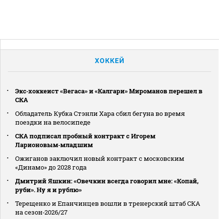
ХОККЕЙ
Экс‑хоккеист «Вегаса» и «Калгари» Мироманов перешел в
СКА
Обладатель Кубка Стэнли Хара сбил бегуна во время
поездки на велосипеде
СКА подписал пробный контракт с Игорем
Ларионовым‑младшим
Ожиганов заключил новый контракт с московским
«Динамо» до 2028 года
Дмитрий Яшкин: «Овечкин всегда говорил мне: «Копай,
руби». Ну я и рублю»
Терещенко и Епанчинцев вошли в тренерский штаб СКА
на сезон‑2026/27