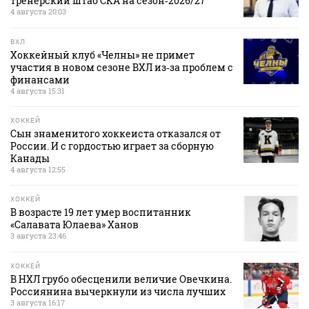
тренерский штаб СКА на сезон‑2026/27
4 августа 20:03
ВХЛ
Хоккейный клуб «Челны» не примет
участия в новом сезоне ВХЛ из‑за проблем с
финансами
4 августа 15:31
ХОККЕЙ
Сын знаменитого хоккеиста отказался от
России. И с гордостью играет за сборную
Канады
4 августа 12:55
ХОККЕЙ
В возрасте 19 лет умер воспитанник
«Салавата Юлаева» Ханов
3 августа 23:46
ХОККЕЙ
В НХЛ грубо обесценили величие Овечкина.
Россиянина вычеркнули из числа лучших
3 августа 16:17