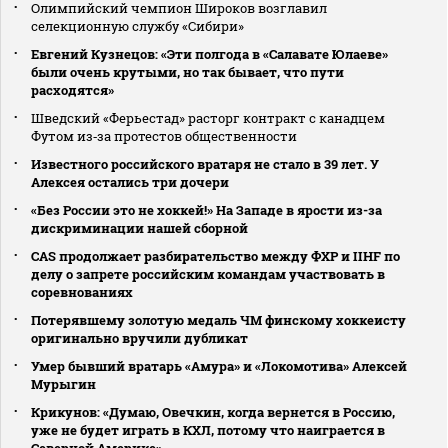
Олимпийский чемпион Широков возглавил
селекционную службу «Сибири»
Евгений Кузнецов: «Эти полгода в «Салавате Юлаеве»
были очень крутыми, но так бывает, что пути
расходятся»
Шведский «Ферьестад» расторг контракт с канадцем
Футом из‑за протестов общественности
Известного российского вратаря не стало в 39 лет. У
Алексея остались три дочери
«Без России это не хоккей!» На Западе в ярости из-за
дискриминации нашей сборной
CAS продолжает разбирательство между ФХР и IIHF по
делу о запрете российским командам участвовать в
соревнованиях
Потерявшему золотую медаль ЧМ финскому хоккеисту
оригинально вручили дубликат
Умер бывший вратарь «Амура» и «Локомотива» Алексей
Мурыгин
Крикунов: «Думаю, Овечкин, когда вернется в Россию,
уже не будет играть в КХЛ, потому что наиграется в