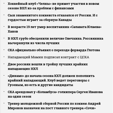
Хоккейный клуб «Челны» не примет участия в новом
сезоне ВХЛ из‑за проблем с финансами
Сын знаменитого хоккеиста отказался от России. И с
гордостью играет за сборную Канады
В возрасте 19 лет умер воспитанник «Салавата Юлаева»
Ханов
В НХЛ грубо обесценили величие Овечкина. Россиянина
вычеркнули из числа лучших
СКА официально объявил о переходе форварда Глотова
Нападающий Мамин подписал контракт с ЦСКА
Двое россиян вошли в тройку лучших крайних
нападающих НХЛ
«Динамо» до начала сезона КХЛ должен пополнить
крайний нападающий. Клуб ведет переговоры с
Гусевым, но есть и другие кандидаты
СКА арендовал у «Коламбуса» голкипера Сергея Иванова
на один сезон
Тренер молодежной сборной России по хоккею Андрей
Миронов назначен на пост главного тренера «Сочи»