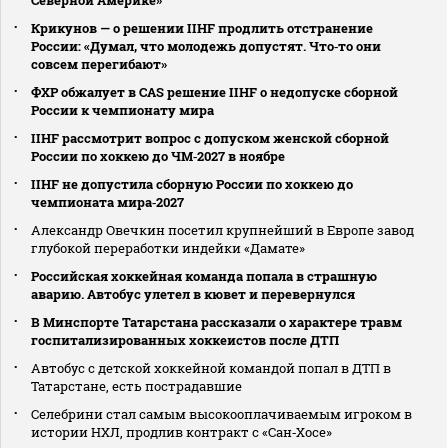
Северной Америке»
Крикунов — о решении IIHF продлить отстранение
России: «Думал, что молодежь допустят. Что‑то они
совсем перегибают»
ФХР обжалует в CAS решение IIHF о недопуске сборной
России к чемпионату мира
IIHF рассмотрит вопрос с допуском женской сборной
России по хоккею до ЧМ‑2027 в ноябре
IIHF не допустила сборную России по хоккею до
чемпионата мира‑2027
Александр Овечкин посетил крупнейший в Европе завод
глубокой переработки индейки «Дамате»
Российская хоккейная команда попала в страшную
аварию. Автобус улетел в кювет и перевернулся
В Минспорте Татарстана рассказали о характере травм
госпитализированных хоккеистов после ДТП
Автобус с детской хоккейной командой попал в ДТП в
Татарстане, есть пострадавшие
Селебрини стал самым высокооплачиваемым игроком в
истории НХЛ, продлив контракт с «Сан‑Хосе»