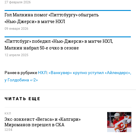
27 февраля 2026
Гол Малкина помог «Питтсбургу» обыграть
«Нью‑Джерси» в матче НХЛ
09 января 2026
«Питтсбург» победил «Нью‑Джерси» в матче НХЛ,
Малкин набрал 50‑е очко в сезоне
12 апреля 2025
Ранее в рубрике
НХЛ
:
«Ванкувер» крупно уступил «Айлендерс»,
у Голдобина «-2»
ЧИТАТЬ ЕЩЕ
КХЛ
Экс‑хоккеист «Вегаса» и «Калгари»
Мироманов перешел в СКА
12:54