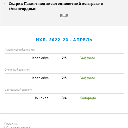
Седрик Пакетт подписал однолетний контракт с
«Авангардом»
ЕЩЕ
НХЛ. 2022-23 . АПРЕЛЬ
Атлантический дивизион
Коламбус
2:5
Баффало
Столичный дивизион
Коламбус
2:5
Баффало
Центральный дивизион
Нэшвилл
3:4
Колорадо
Помощь
Обратная связь