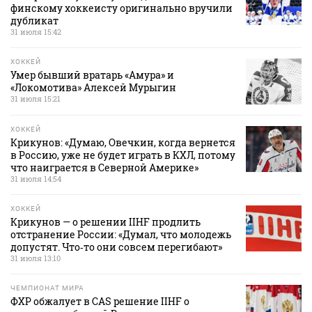
финскому хоккеисту оригинально вручили
дубликат
31 июля 15:42
ХОККЕЙ
Умер бывший вратарь «Амура» и
«Локомотива» Алексей Мурыгин
31 июля 15:21
ХОККЕЙ
Крикунов: «Думаю, Овечкин, когда вернется
в Россию, уже не будет играть в КХЛ, потому
что наиграется в Северной Америке»
31 июля 14:54
ХОККЕЙ
Крикунов — о решении IIHF продлить
отстранение России: «Думал, что молодежь
допустят. Что‑то они совсем перегибают»
31 июля 13:10
ЧЕМПИОНАТ МИРА
ФХР обжалует в CAS решение IIHF о