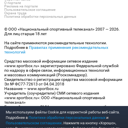
О портале
Реклама на портале
Пользовательское соглашение
Охрана труда
Политика обработки персональных данных
© ООО «Национальный спортивный телеканал» 2007 — 2026.
Для лиц старше 18 лет
На сайте применяются рекомендательные технологии.
Подробнее в
Правилах применения рекомендательных
технологий
Средство массовой информации сетевое издание
«www.sportbox.ru» зарегистрировано Федеральной службой
по надзору в сфере связи, информационных технологий
и массовых коммуникаций (Роскомнадзор).
Свидетельство о регистрации средства массовой информации
Эл № ФС77-72613 от 04.04.2018
Название — www.sportbox.ru
Учредитель (соучредители) СМИ сетевого издания
«www.sportbox.ru»: ООО «Национальный спортивный
телеканал»
Главный редактор СМИ сетевого издания «www.sportbox.ru»:
Конов В.А.
Мы используем файлы Сookie для корректной работы веб-сайта.
Номер телефона редакции СМИ сетевого издания
Подробнее в
Политике обработки персональных данных
и
«www.sportbox.ru»: +7 (495) 653 8419
Пользовательском соглашении
. Нажмите на кнопку «Хорошо»,
Адрес электронной почты редакции СМИ сетевого издания