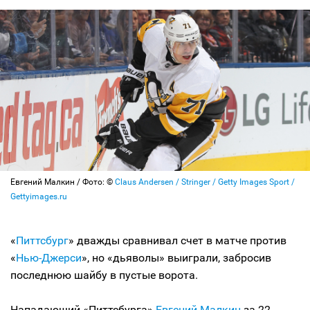
Евгений Малкин / Фото: ©
Claus Andersen / Stringer / Getty Images Sport /
Gettyimages.ru
«
Питтсбург
» дважды сравнивал счет в матче против
«
Нью-Джерси
», но «дьяволы» выиграли, забросив
последнюю шайбу в пустые ворота.
Нападающий «Питтсбурга»
Евгений Малкин
за 22