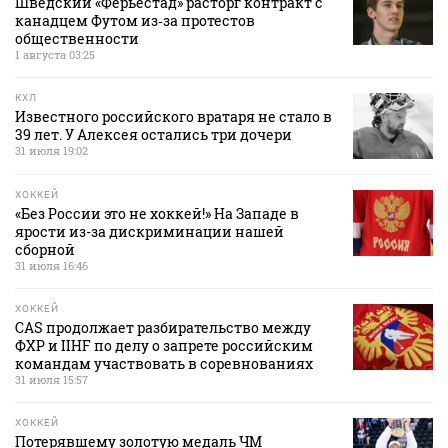
Шведский «Ферьестад» расторг контракт с
канадцем Футом из‑за протестов
общественности
1 августа 03:25
КХЛ
Известного российского вратаря не стало в
39 лет. У Алексея остались три дочери
31 июля 19:02
ХОККЕЙ
«Без России это не хоккей!» На Западе в
ярости из-за дискриминации нашей
сборной
31 июля 16:46
ХОККЕЙ
CAS продолжает разбирательство между
ФХР и IIHF по делу о запрете российским
командам участвовать в соревнованиях
31 июля 15:57
ХОККЕЙ
Потерявшему золотую медаль ЧМ