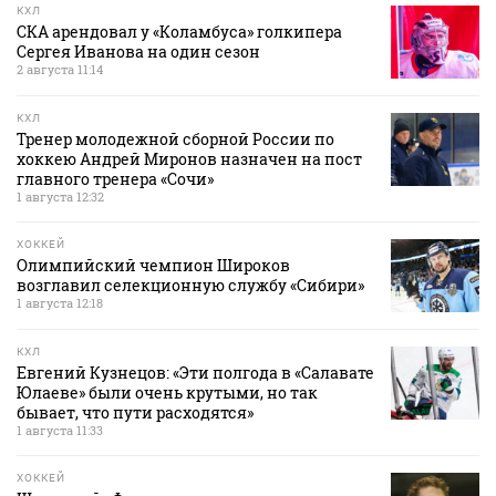
КХЛ
СКА арендовал у «Коламбуса» голкипера
Сергея Иванова на один сезон
2 августа 11:14
КХЛ
Тренер молодежной сборной России по
хоккею Андрей Миронов назначен на пост
главного тренера «Сочи»
1 августа 12:32
ХОККЕЙ
Олимпийский чемпион Широков
возглавил селекционную службу «Сибири»
1 августа 12:18
КХЛ
Евгений Кузнецов: «Эти полгода в «Салавате
Юлаеве» были очень крутыми, но так
бывает, что пути расходятся»
1 августа 11:33
ХОККЕЙ