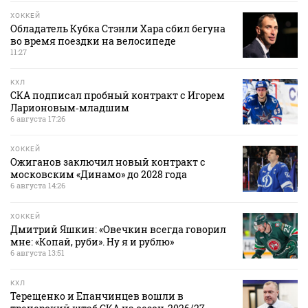
ХОККЕЙ
Обладатель Кубка Стэнли Хара сбил бегуна
во время поездки на велосипеде
11:27
КХЛ
СКА подписал пробный контракт с Игорем
Ларионовым‑младшим
6 августа 17:26
ХОККЕЙ
Ожиганов заключил новый контракт с
московским «Динамо» до 2028 года
6 августа 14:26
ХОККЕЙ
Дмитрий Яшкин: «Овечкин всегда говорил
мне: «Копай, руби». Ну я и рублю»
6 августа 13:51
КХЛ
Терещенко и Епанчинцев вошли в