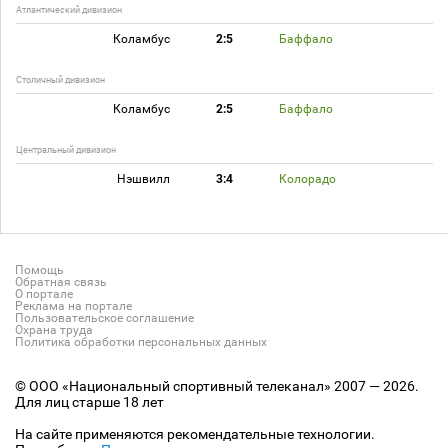
Атлантический дивизион
Коламбус
2:5
Баффало
Столичный дивизион
Коламбус
2:5
Баффало
Центральный дивизион
Нэшвилл
3:4
Колорадо
Помощь
Обратная связь
О портале
Реклама на портале
Пользовательское соглашение
Охрана труда
Политика обработки персональных данных
© ООО «Национальный спортивный телеканал» 2007 — 2026.
Для лиц старше 18 лет
На сайте применяются рекомендательные технологии.