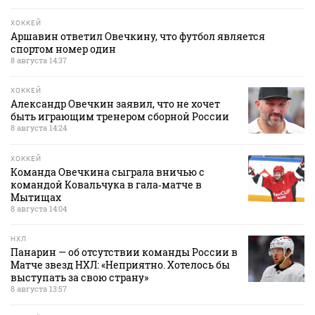
ХОККЕЙ
Аршавин ответил Овечкину, что футбол является
спортом номер один
8 августа 14:37
ХОККЕЙ
Александр Овечкин заявил, что не хочет
быть играющим тренером сборной России
8 августа 14:24
ХОККЕЙ
Команда Овечкина сыграла вничью с
командой Ковальчука в гала‑матче в
Мытищах
8 августа 14:04
НХЛ
Панарин — об отсутствии команды России в
Матче звезд НХЛ: «Неприятно. Хотелось бы
выступать за свою страну»
8 августа 13:57