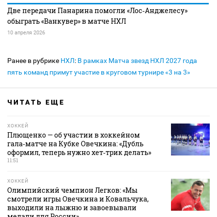
Две передачи Панарина помогли «Лос‑Анджелесу»
обыграть «Ванкувер» в матче НХЛ
10 апреля 2026
Ранее в рубрике
НХЛ
:
В рамках Матча звезд НХЛ 2027 года
пять команд примут участие в круговом турнире «3 на 3»
ЧИТАТЬ ЕЩЕ
ХОККЕЙ
Плющенко — об участии в хоккейном
гала‑матче на Кубке Овечкина: «Дубль
оформил, теперь нужно хет‑трик делать»
11:51
ХОККЕЙ
Олимпийский чемпион Легков: «Мы
смотрели игры Овечкина и Ковальчука,
выходили на лыжню и завоевывали
медали для России»