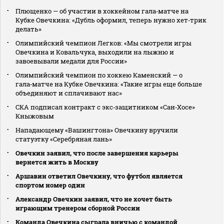
Плющенко — об участии в хоккейном гала‑матче на
Кубке Овечкина: «Дубль оформил, теперь нужно хет‑трик
делать»
Олимпийский чемпион Легков: «Мы смотрели игры
Овечкина и Ковальчука, выходили на лыжню и
завоевывали медали для России»
Олимпийский чемпион по хоккею Каменский — о
гала‑матче на Кубке Овечкина: «Такие игры еще больше
объединяют и сплачивают нас»
СКА подписал контракт с экс‑защитником «Сан‑Хосе»
Кныжовым
Нападающему «Вашингтона» Овечкину вручили
статуэтку «Серебряная лань»
Овечкин заявил, что после завершения карьеры
вернется жить в Москву
Аршавин ответил Овечкину, что футбол является
спортом номер один
Александр Овечкин заявил, что не хочет быть
играющим тренером сборной России
Команда Овечкина сыграла вничью с командой