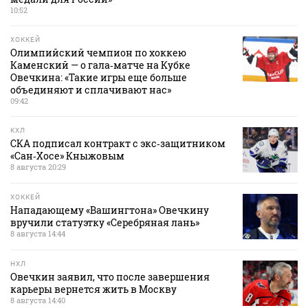
10:52
ХОККЕЙ
Олимпийский чемпион по хоккею
Каменский — о гала‑матче на Кубке
Овечкина: «Такие игры еще больше
объединяют и сплачивают нас»
09:42
КХЛ
СКА подписал контракт с экс‑защитником
«Сан‑Хосе» Кныжовым
8 августа 20:29
ХОККЕЙ
Нападающему «Вашингтона» Овечкину
вручили статуэтку «Серебряная лань»
8 августа 14:44
НХЛ
Овечкин заявил, что после завершения
карьеры вернется жить в Москву
8 августа 14:40