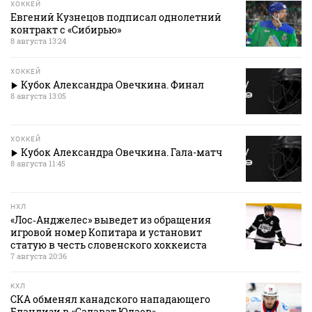
ХОККЕЙ
Евгений Кузнецов подписал однолетний
контракт с «Сибирью»
8 августа 13:24
ХОККЕЙ
Кубок Александра Овечкина. Финал
8 августа 13:05
ХОККЕЙ
Кубок Александра Овечкина. Гала-матч
8 августа 11:45
НХЛ
«Лос‑Анджелес» выведет из обращения
игровой номер Копитара и установит
статую в честь словенского хоккеиста
7 августа 20:36
КХЛ
СКА обменял канадского нападающего
Бландизи в «Салават Юлаев»