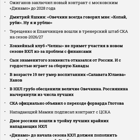
Ожиганов заключил новый контракт с московским
«Динамо» до 2028 года
Дмитрий Яшкин: «Овечкин всегда говорил мне: «Копай,
руби». Ну я и рублю»
Терещенко и Епанчинцев вошли в тренерский штаб СКА
на сезон‑2026/27
Хоккейный клуб «Челны» не примет участия в новом
сезоне ВХЛ из‑за проблем с финансами
Сын знаменитого хоккеиста отказался от России. И с
гордостью играет за сборную Канады
В возрасте 19 лет умер воспитанник «Салавата Юлаева»
Ханов
В НХЛ грубо обесценили величие Овечкина. Россиянина
вычеркнули из числа лучших
СКА официально объявил о переходе форварда Глотова
Нападающий Мамин подписал контракт с ЦСКА
Двое россиян вошли в тройку лучших крайних
нападающих НХЛ
«Динамо» до начала сезона КХЛ должен пополнить