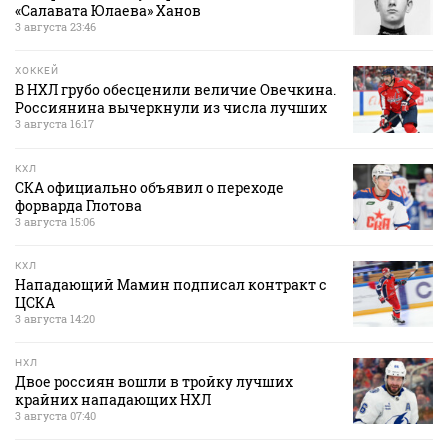
«Салавата Юлаева» Ханов
3 августа 23:46
ХОККЕЙ
В НХЛ грубо обесценили величие Овечкина.
Россиянина вычеркнули из числа лучших
3 августа 16:17
КХЛ
СКА официально объявил о переходе
форварда Глотова
3 августа 15:06
КХЛ
Нападающий Мамин подписал контракт с
ЦСКА
3 августа 14:20
НХЛ
Двое россиян вошли в тройку лучших
крайних нападающих НХЛ
3 августа 07:40