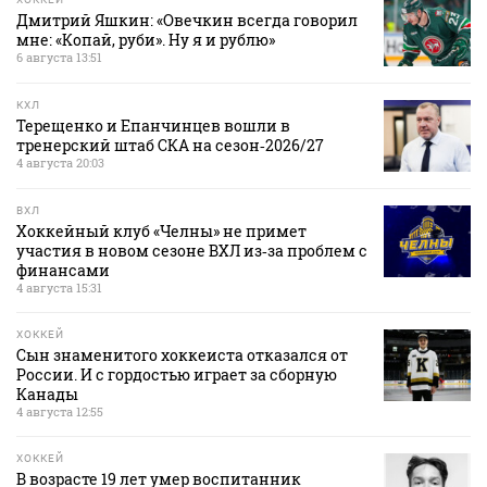
Дмитрий Яшкин: «Овечкин всегда говорил
мне: «Копай, руби». Ну я и рублю»
6 августа 13:51
КХЛ
Терещенко и Епанчинцев вошли в
тренерский штаб СКА на сезон‑2026/27
4 августа 20:03
ВХЛ
Хоккейный клуб «Челны» не примет
участия в новом сезоне ВХЛ из‑за проблем с
финансами
4 августа 15:31
ХОККЕЙ
Сын знаменитого хоккеиста отказался от
России. И с гордостью играет за сборную
Канады
4 августа 12:55
ХОККЕЙ
В возрасте 19 лет умер воспитанник