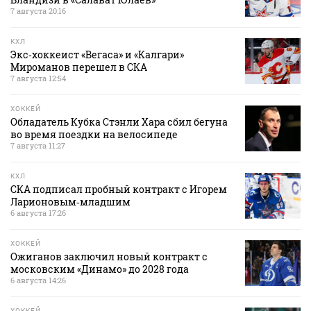
7 августа 20:16
КХЛ
Экс‑хоккеист «Вегаса» и «Калгари»
Мироманов перешел в СКА
7 августа 12:54
ХОККЕЙ
Обладатель Кубка Стэнли Хара сбил бегуна
во время поездки на велосипеде
7 августа 11:27
КХЛ
СКА подписал пробный контракт с Игорем
Ларионовым‑младшим
6 августа 17:26
ХОККЕЙ
Ожиганов заключил новый контракт с
московским «Динамо» до 2028 года
6 августа 14:26
ХОККЕЙ