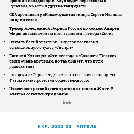
крайний нападающий. Клуб ведет переговоры с
Гусевым, но есть и другие кандидаты
СКА арендовал у «Коламбуса» голкипера Сергея Иванова
на один сезон
Тренер молодежной сборной России по хоккею Андрей
Миронов назначен на пост главного тренера «Сочи»
Олимпийский чемпион Широков возглавил
селекционную службу «Сибири»
Евгений Кузнецов: «Эти полгода в «Салавате Юлаеве»
были очень крутыми, но так бывает, что пути
расходятся»
Шведский «Ферьестад» расторг контракт с канадцем
Футом из‑за протестов общественности
Известного российского вратаря не стало в 39 лет. У
Алексея остались три дочери
ЕЩЕ
НХЛ. 2022-23 . АПРЕЛЬ