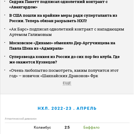
Седрик Пакетт подписал однолетний контракт с
«Авангардом»
В США пошли на крайние меры ради суперталанта из
России. Теперь обязан разрывать НХЛ!
«Ак Барс» подписал однолетний контракт с нападающим
Артемом Галимовым
Московское «Динамо» обменяло Дер‑Аргучинцева на
Павла Шэна из «Адмирала»
Суперзвезда хоккея из России до сих пор без клуба. Где
же окажется Кузнецов?
«Очень любопытно посмотреть, каким получится этот
год» — новичок «Шанхайских Драконов» Фрк
ЕЩЕ
НХЛ. 2022-23 . АПРЕЛЬ
Атлантический дивизион
Коламбус
2:5
Баффало