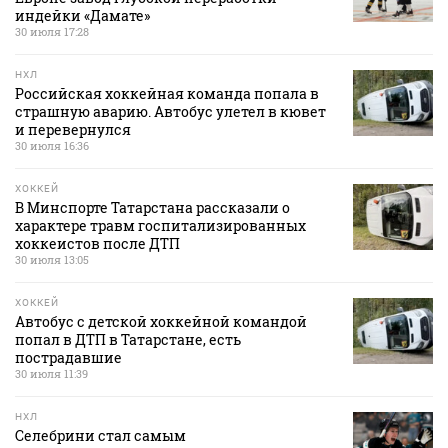
индейки «Дамате»
30 июля 17:28
НХЛ
Российская хоккейная команда попала в
страшную аварию. Автобус улетел в кювет
и перевернулся
30 июля 16:36
ХОККЕЙ
В Минспорте Татарстана рассказали о
характере травм госпитализированных
хоккеистов после ДТП
30 июля 13:05
ХОККЕЙ
Автобус с детской хоккейной командой
попал в ДТП в Татарстане, есть
пострадавшие
30 июля 11:39
НХЛ
Селебрини стал самым