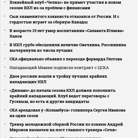
Хоккейный клуб «Челны» не примет участия в новом
сезоне ВХЛ из‑за проблем с финансами
Сын знаменитого хоккеиста отказался от России. И с
гордостью играет за сборную Канады
В возрасте 19 лет умер воспитанник «Салавата Юлаева»
Ханов
В НХЛ грубо обесценили величие Овечкина. Россиянина
вычеркнули из числа лучших
СКА официально объявил о переходе форварда Глотова
Нападающий Мамин подписал контракт с ЦСКА
Двое россиян вошли в тройку лучших крайних
нападающих НХЛ
«Динамо» до начала сезона КХЛ должен пополнить
крайний нападающий. Клуб ведет переговоры с
Гусевым, но есть и другие кандидаты
СКА арендовал у «Коламбуса» голкипера Сергея Иванова
на один сезон
Тренер молодежной сборной России по хоккею Андрей
Миронов назначен на пост главного тренера «Сочи»