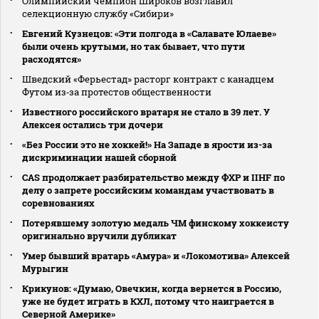
Олимпийский чемпион Широков возглавил
селекционную службу «Сибири»
Евгений Кузнецов: «Эти полгода в «Салавате Юлаеве»
были очень крутыми, но так бывает, что пути
расходятся»
Шведский «Ферьестад» расторг контракт с канадцем
Футом из‑за протестов общественности
Известного российского вратаря не стало в 39 лет. У
Алексея остались три дочери
«Без России это не хоккей!» На Западе в ярости из-за
дискриминации нашей сборной
CAS продолжает разбирательство между ФХР и IIHF по
делу о запрете российским командам участвовать в
соревнованиях
Потерявшему золотую медаль ЧМ финскому хоккеисту
оригинально вручили дубликат
Умер бывший вратарь «Амура» и «Локомотива» Алексей
Мурыгин
Крикунов: «Думаю, Овечкин, когда вернется в Россию,
уже не будет играть в КХЛ, потому что наиграется в
Северной Америке»