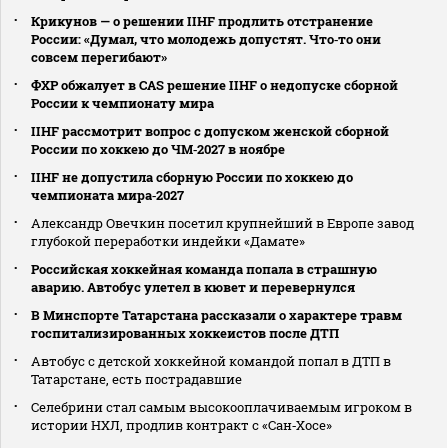
Крикунов — о решении IIHF продлить отстранение
России: «Думал, что молодежь допустят. Что‑то они
совсем перегибают»
ФХР обжалует в CAS решение IIHF о недопуске сборной
России к чемпионату мира
IIHF рассмотрит вопрос с допуском женской сборной
России по хоккею до ЧМ‑2027 в ноябре
IIHF не допустила сборную России по хоккею до
чемпионата мира‑2027
Александр Овечкин посетил крупнейший в Европе завод
глубокой переработки индейки «Дамате»
Российская хоккейная команда попала в страшную
аварию. Автобус улетел в кювет и перевернулся
В Минспорте Татарстана рассказали о характере травм
госпитализированных хоккеистов после ДТП
Автобус с детской хоккейной командой попал в ДТП в
Татарстане, есть пострадавшие
Селебрини стал самым высокооплачиваемым игроком в
истории НХЛ, продлив контракт с «Сан‑Хосе»