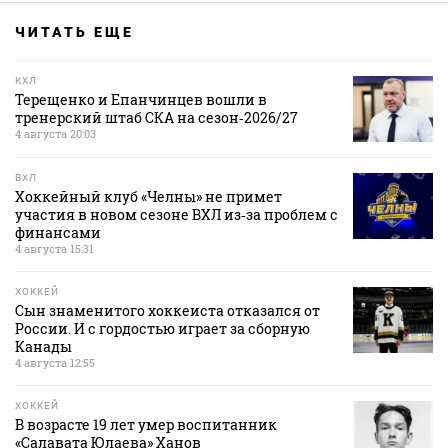
ЧИТАТЬ ЕЩЕ
КХЛ
Терещенко и Епанчинцев вошли в
тренерский штаб СКА на сезон‑2026/27
4 августа 20:03
ВХЛ
Хоккейный клуб «Челны» не примет
участия в новом сезоне ВХЛ из‑за проблем с
финансами
4 августа 15:31
ХОККЕЙ
Сын знаменитого хоккеиста отказался от
России. И с гордостью играет за сборную
Канады
4 августа 12:55
ХОККЕЙ
В возрасте 19 лет умер воспитанник
«Салавата Юлаева» Ханов