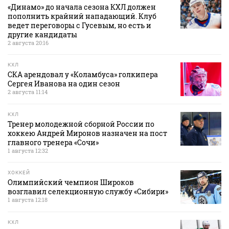
«Динамо» до начала сезона КХЛ должен
пополнить крайний нападающий. Клуб
ведет переговоры с Гусевым, но есть и
другие кандидаты
2 августа 20:16
КХЛ
СКА арендовал у «Коламбуса» голкипера
Сергея Иванова на один сезон
2 августа 11:14
КХЛ
Тренер молодежной сборной России по
хоккею Андрей Миронов назначен на пост
главного тренера «Сочи»
1 августа 12:32
ХОККЕЙ
Олимпийский чемпион Широков
возглавил селекционную службу «Сибири»
1 августа 12:18
КХЛ