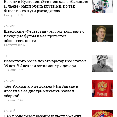
Евгений Кузнецов: «Эти полгода в «Салавате
Юлаеве» были очень крутыми, но так
бывает, что пути расходятся»
1 августа 11:33
ХОККЕЙ
Шведский «Ферьестад» расторг контракт с
канадцем Футом из‑за протестов
общественности
1 августа 03:25
КХЛ
Известного российского вратаря не стало в
39 лет. У Алексея остались три дочери
31 июля 19:02
ХОККЕЙ
«Без России это не хоккей!» На Западе в
ярости из-за дискриминации нашей
сборной
31 июля 16:46
ХОККЕЙ
CAS продолжает разбирательство между