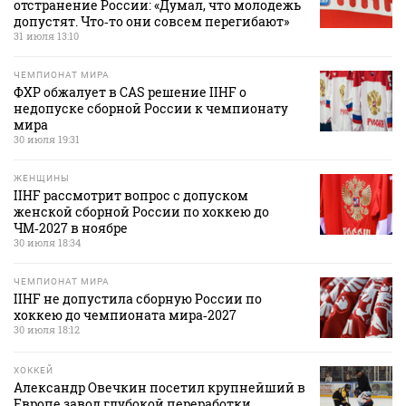
отстранение России: «Думал, что молодежь
допустят. Что‑то они совсем перегибают»
31 июля 13:10
ЧЕМПИОНАТ МИРА
ФХР обжалует в CAS решение IIHF о
недопуске сборной России к чемпионату
мира
30 июля 19:31
ЖЕНЩИНЫ
IIHF рассмотрит вопрос с допуском
женской сборной России по хоккею до
ЧМ‑2027 в ноябре
30 июля 18:34
ЧЕМПИОНАТ МИРА
IIHF не допустила сборную России по
хоккею до чемпионата мира‑2027
30 июля 18:12
ХОККЕЙ
Александр Овечкин посетил крупнейший в
Европе завод глубокой переработки