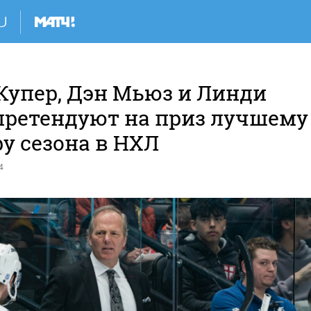
Купер, Дэн Мьюз и Линди
претендуют на приз лучшему
у сезона в НХЛ
4