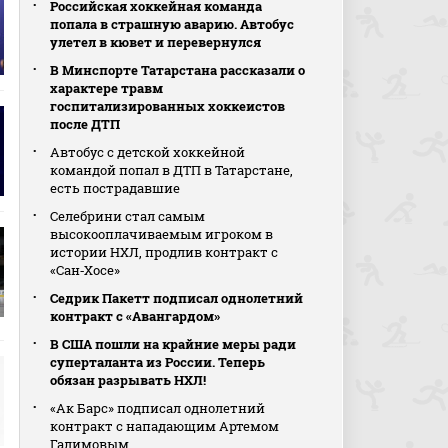
Российская хоккейная команда
попала в страшную аварию. Автобус
улетел в кювет и перевернулся
В Минспорте Татарстана рассказали о
характере травм
госпитализированных хоккеистов
после ДТП
Автобус с детской хоккейной
командой попал в ДТП в Татарстане,
есть пострадавшие
Селебрини стал самым
высокооплачиваемым игроком в
истории НХЛ, продлив контракт с
«Сан‑Хосе»
Седрик Пакетт подписал однолетний
контракт с «Авангардом»
В США пошли на крайние меры ради
суперталанта из России. Теперь
обязан разрывать НХЛ!
«Ак Барс» подписал однолетний
контракт с нападающим Артемом
Галимовым