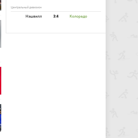
Центральный дивизион
Нэшвилл
3:4
Колорадо