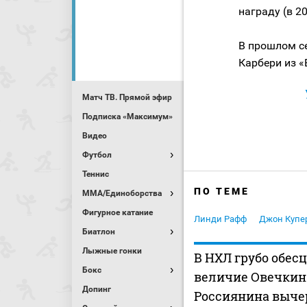
награду (в 20
В прошлом с
Карбери из «
Матч ТВ. Прямой эфир
Подписка «Максимум»
Видео
Футбол
Теннис
ПО ТЕМЕ
MMA/Единоборства
Фигурное катание
Линди Рафф
Джон Купе
Биатлон
Лыжные гонки
В НХЛ грубо обес
Бокс
величие Овечкин
Допинг
Россиянина выче