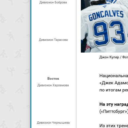
Дивизион Боброва
Дивизион Тарасова
Джон Купер / Фото
Национальна
Восток
«Джек Адамс
Дивизион Харламова
по итогам ре
На эту нагр
(«Питтсбург»
Дивизион Чернышева
Из этих трен