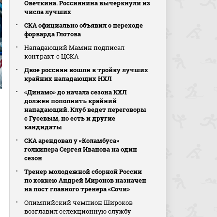
Овечкина. Россиянина вычеркнули из
числа лучших
СКА официально объявил о переходе
форварда Глотова
Нападающий Мамин подписал
контракт с ЦСКА
Двое россиян вошли в тройку лучших
крайних нападающих НХЛ
«Динамо» до начала сезона КХЛ
должен пополнить крайний
нападающий. Клуб ведет переговоры
с Гусевым, но есть и другие
кандидаты
СКА арендовал у «Коламбуса»
голкипера Сергея Иванова на один
сезон
Тренер молодежной сборной России
по хоккею Андрей Миронов назначен
на пост главного тренера «Сочи»
Олимпийский чемпион Широков
возглавил селекционную службу