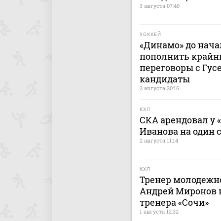
3 августа 07:40
ХОККЕЙ
«Динамо» до нача
пополнить крайн
переговоры с Гусе
кандидаты
2 августа 20:16
КХЛ
СКА арендовал у 
Иванова на один 
2 августа 11:14
КХЛ
Тренер молодежно
Андрей Миронов н
тренера «Сочи»
1 августа 12:32