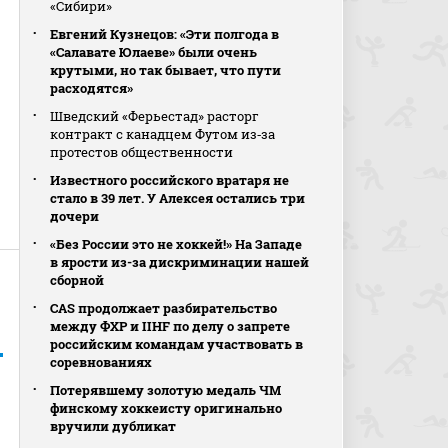
«Сибири»
Евгений Кузнецов: «Эти полгода в
«Салавате Юлаеве» были очень
крутыми, но так бывает, что пути
расходятся»
Шведский «Ферьестад» расторг
контракт с канадцем Футом из‑за
протестов общественности
Известного российского вратаря не
стало в 39 лет. У Алексея остались три
дочери
«Без России это не хоккей!» На Западе
в ярости из-за дискриминации нашей
сборной
CAS продолжает разбирательство
между ФХР и IIHF по делу о запрете
российским командам участвовать в
соревнованиях
Потерявшему золотую медаль ЧМ
финскому хоккеисту оригинально
вручили дубликат