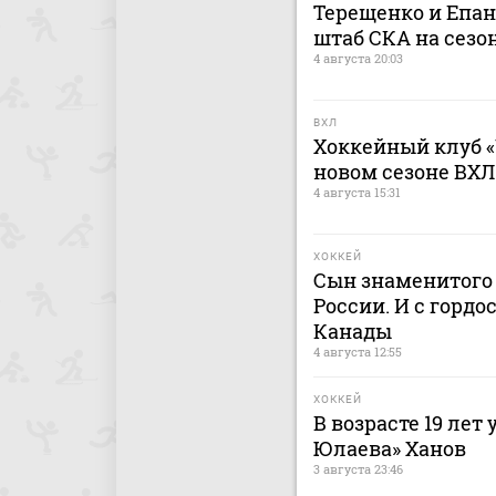
Терещенко и Епа
штаб СКА на сезон
4 августа 20:03
ВХЛ
Хоккейный клуб «
новом сезоне ВХЛ
4 августа 15:31
ХОККЕЙ
Сын знаменитого 
России. И с гордо
Канады
4 августа 12:55
ХОККЕЙ
В возрасте 19 лет
Юлаева» Ханов
3 августа 23:46