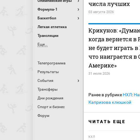
Олимпийские игры
числа лучших
Формула-1
03 августа 2026
Баскетбол
Легкая атлетика
Крикунов: «Думаю
Трансляции
когда вернется в 
Еще...
не будет играть в
что наиграется в
Телепрограмма
Америке»
Результаты
31 июля 2026
События
Трансферы
Ранее в рубрике
НХЛ
:
На
Дни рождения
Капризова клюшкой
Спорт и бизнес
Форум
ЧИТАТЬ ЕЩЕ
КХЛ