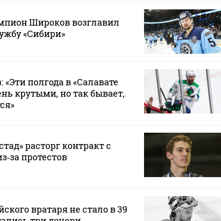
пион Широков возглавил
ужбу «Сибири»
 «Эти полгода в «Салавате
нь крутыми, но так бывает,
ся»
тад» расторг контракт с
з‑за протестов
ского вратаря не стало в 39
тались три дочери