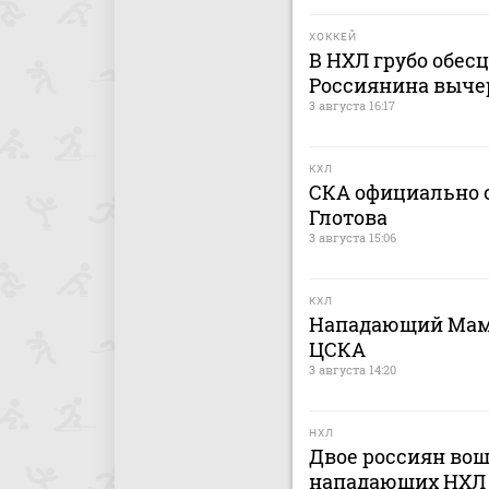
ХОККЕЙ
В НХЛ грубо обес
Россиянина выче
3 августа 16:17
КХЛ
СКА официально о
Глотова
3 августа 15:06
КХЛ
Нападающий Мами
ЦСКА
3 августа 14:20
НХЛ
Двое россиян вош
нападающих НХЛ