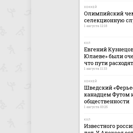
ХОККЕЙ
Олимпийский чем
селекционную сл
1 августа 12:18
КХЛ
Евгений Кузнецов:
Юлаеве» были оче
что пути расходят
1 августа 11:33
ХОККЕЙ
Шведский «Ферьес
канадцем Футом и
общественности
1 августа 03:25
КХЛ
Известного россий
лет. У Алексея ос