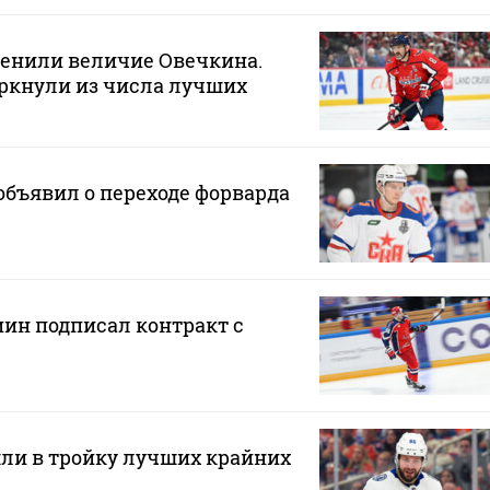
ценили величие Овечкина.
ркнули из числа лучших
бъявил о переходе форварда
н подписал контракт с
ли в тройку лучших крайних