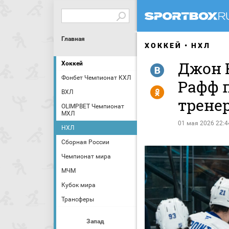
Главная
ХОККЕЙ
НХЛ
Джон 
Хоккей
R
Фонбет Чемпионат КХЛ
Рафф 
Y
ВХЛ
тренер
OLIMPBET Чемпионат
МХЛ
01 мая 2026 22:4
НХЛ
Сборная России
Чемпионат мира
МЧМ
Кубок мира
Трансферы
Запад