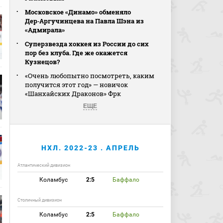
Московское «Динамо» обменяло
Дер‑Аргучинцева на Павла Шэна из
«Адмирала»
Суперзвезда хоккея из России до сих
пор без клуба. Где же окажется
Кузнецов?
«Очень любопытно посмотреть, каким
получится этот год» — новичок
«Шанхайских Драконов» Фрк
ЕЩЕ
НХЛ. 2022-23 . АПРЕЛЬ
Атлантический дивизион
Коламбус
2:5
Баффало
Столичный дивизион
Коламбус
2:5
Баффало