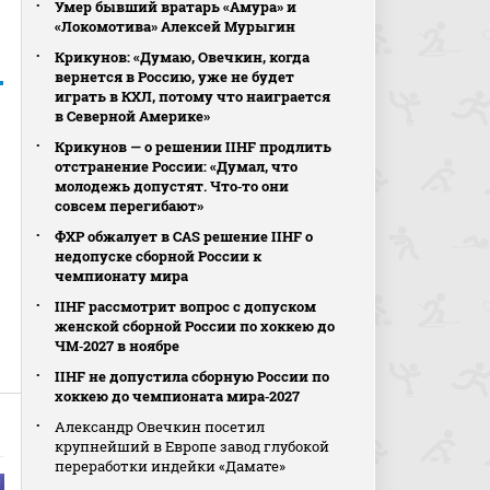
Умер бывший вратарь «Амура» и
«Локомотива» Алексей Мурыгин
Крикунов: «Думаю, Овечкин, когда
вернется в Россию, уже не будет
играть в КХЛ, потому что наиграется
в Северной Америке»
Крикунов — о решении IIHF продлить
отстранение России: «Думал, что
молодежь допустят. Что‑то они
совсем перегибают»
ФХР обжалует в CAS решение IIHF о
недопуске сборной России к
чемпионату мира
IIHF рассмотрит вопрос с допуском
женской сборной России по хоккею до
ЧМ‑2027 в ноябре
IIHF не допустила сборную России по
хоккею до чемпионата мира‑2027
Александр Овечкин посетил
крупнейший в Европе завод глубокой
переработки индейки «Дамате»