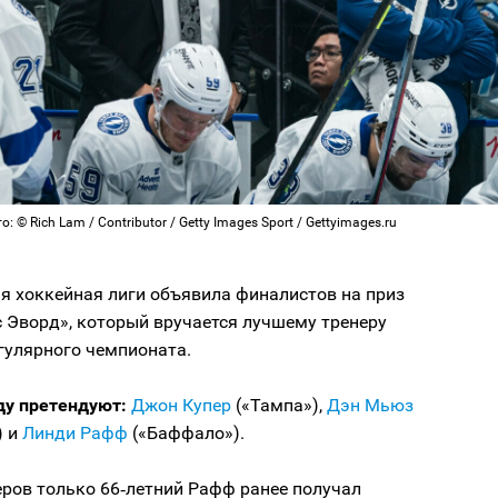
: © Rich Lam / Contributor / Getty Images Sport / Gettyimages.ru
я хоккейная лиги объявила финалистов на приз
 Эворд», который вручается лучшему тренеру
гулярного чемпионата.
аду претендуют:
Джон Купер
(«Тампа»),
Дэн Мьюз
) и
Линди Рафф
(«Баффало»).
еров только 66‑летний Рафф ранее получал