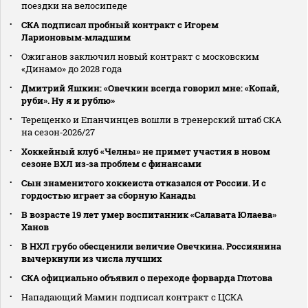
поездки на велосипеде
СКА подписал пробный контракт с Игорем
Ларионовым‑младшим
Ожиганов заключил новый контракт с московским
«Динамо» до 2028 года
Дмитрий Яшкин: «Овечкин всегда говорил мне: «Копай,
руби». Ну я и рублю»
Терещенко и Епанчинцев вошли в тренерский штаб СКА
на сезон‑2026/27
Хоккейный клуб «Челны» не примет участия в новом
сезоне ВХЛ из‑за проблем с финансами
Сын знаменитого хоккеиста отказался от России. И с
гордостью играет за сборную Канады
В возрасте 19 лет умер воспитанник «Салавата Юлаева»
Ханов
В НХЛ грубо обесценили величие Овечкина. Россиянина
вычеркнули из числа лучших
СКА официально объявил о переходе форварда Глотова
Нападающий Мамин подписал контракт с ЦСКА