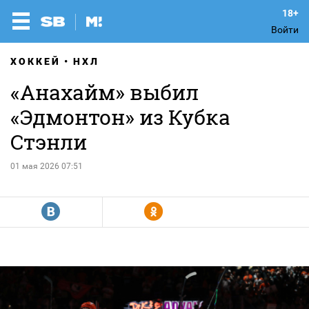
Войти
ХОККЕЙ
НХЛ
«Анахайм» выбил
«Эдмонтон» из Кубка
Стэнли
01 мая 2026 07:51
R
Y