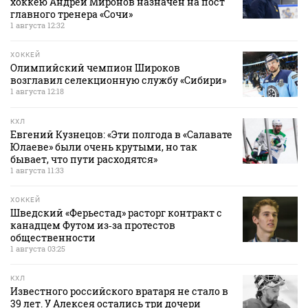
хоккею Андрей Миронов назначен на пост
главного тренера «Сочи»
1 августа 12:32
ХОККЕЙ
Олимпийский чемпион Широков
возглавил селекционную службу «Сибири»
1 августа 12:18
КХЛ
Евгений Кузнецов: «Эти полгода в «Салавате
Юлаеве» были очень крутыми, но так
бывает, что пути расходятся»
1 августа 11:33
ХОККЕЙ
Шведский «Ферьестад» расторг контракт с
канадцем Футом из‑за протестов
общественности
1 августа 03:25
КХЛ
Известного российского вратаря не стало в
39 лет. У Алексея остались три дочери