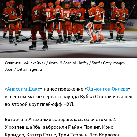
Хоккеисты «Анахайма» / Фото: © Sean M. Haffey / Staff / Getty Images
Sport / Gettyimages.ru
«
Анахайм Дакс
» нанес поражение «
Эдмонтон Ойлерз
»
в шестом матче первого раунда Кубка Стэнли и вышел
во второй круг плей-офф НХЛ.
Встреча в Анахайме завершилась со счетом 5:2.
У хозяев шайбы забросили Райан Полинг, Крис
Крайдер, Каттер Готье, Трой Терри и Лео Карлссон.