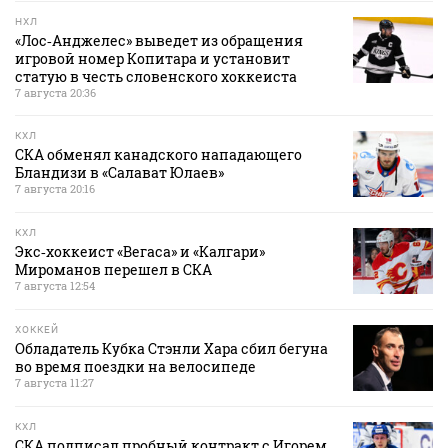
НХЛ
«Лос‑Анджелес» выведет из обращения
игровой номер Копитара и установит
статую в честь словенского хоккеиста
7 августа 20:36
КХЛ
СКА обменял канадского нападающего
Бландизи в «Салават Юлаев»
7 августа 20:16
КХЛ
Экс‑хоккеист «Вегаса» и «Калгари»
Мироманов перешел в СКА
7 августа 12:54
ХОККЕЙ
Обладатель Кубка Стэнли Хара сбил бегуна
во время поездки на велосипеде
7 августа 11:27
КХЛ
СКА подписал пробный контракт с Игорем