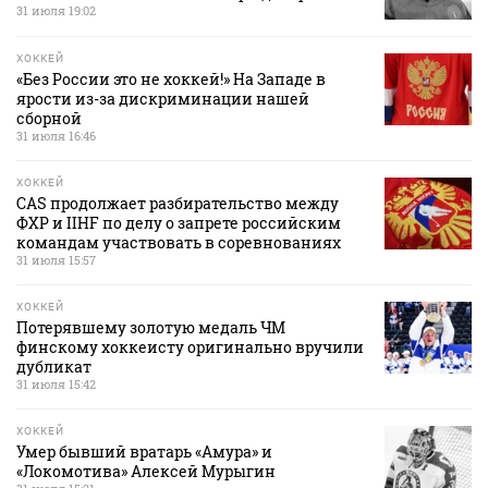
31 июля 19:02
ХОККЕЙ
«Без России это не хоккей!» На Западе в
ярости из-за дискриминации нашей
сборной
31 июля 16:46
ХОККЕЙ
CAS продолжает разбирательство между
ФХР и IIHF по делу о запрете российским
командам участвовать в соревнованиях
31 июля 15:57
ХОККЕЙ
Потерявшему золотую медаль ЧМ
финскому хоккеисту оригинально вручили
дубликат
31 июля 15:42
ХОККЕЙ
Умер бывший вратарь «Амура» и
«Локомотива» Алексей Мурыгин