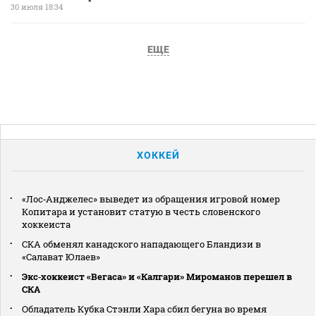
30 июля 18:34
ЕЩЕ
ХОККЕЙ
«Лос‑Анджелес» выведет из обращения игровой номер
Копитара и установит статую в честь словенского
хоккеиста
СКА обменял канадского нападающего Бландизи в
«Салават Юлаев»
Экс‑хоккеист «Вегаса» и «Калгари» Мироманов перешел в
СКА
Обладатель Кубка Стэнли Хара сбил бегуна во время