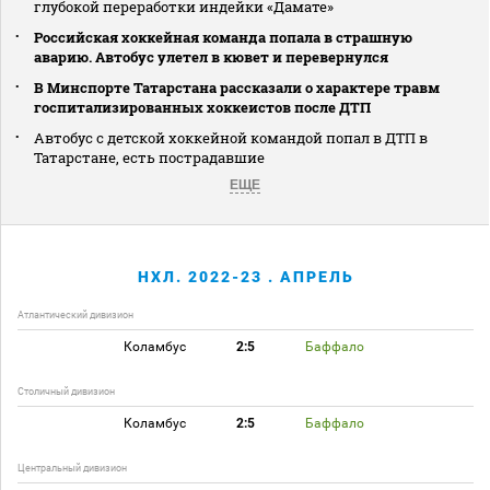
глубокой переработки индейки «Дамате»
Российская хоккейная команда попала в страшную
аварию. Автобус улетел в кювет и перевернулся
В Минспорте Татарстана рассказали о характере травм
госпитализированных хоккеистов после ДТП
Автобус с детской хоккейной командой попал в ДТП в
Татарстане, есть пострадавшие
ЕЩЕ
НХЛ. 2022-23 . АПРЕЛЬ
Атлантический дивизион
Коламбус
2:5
Баффало
Столичный дивизион
Коламбус
2:5
Баффало
Центральный дивизион