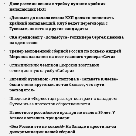
Двое россиян вошли в тройку лучших крайних
нападающих НХЛ
«Динамо» до начала сезона КХЛ должен пополнить
крайний нападающий. Клуб ведет переговоры с
Гусевым, но есть и другие кандидаты
СКА арендовал у «Коламбуса» голкипера Сергея Иванова
на один сезон
Тренер молодежной сборной России по хоккею Андрей
Миронов назначен на пост главного тренера «Сочи»
Олимпийский чемпион Широков возглавил
селекционную службу «Сибири»
Евгений Кузнецов: «Эти полгода в «Салавате Юлаеве»
были очень крутыми, но так бывает, что пути
расходятся»
Шведский «Ферьестад» расторг контракт с канадцем
Футом из‑за протестов общественности
Известного российского вратаря не стало в 39 лет. У
Алексея остались три дочери
«Без России это не хоккей!» На Западе в ярости из-за
дискриминации нашей сборной