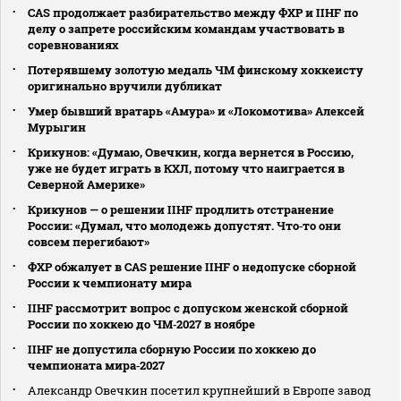
CAS продолжает разбирательство между ФХР и IIHF по
делу о запрете российским командам участвовать в
соревнованиях
Потерявшему золотую медаль ЧМ финскому хоккеисту
оригинально вручили дубликат
Умер бывший вратарь «Амура» и «Локомотива» Алексей
Мурыгин
Крикунов: «Думаю, Овечкин, когда вернется в Россию,
уже не будет играть в КХЛ, потому что наиграется в
Северной Америке»
Крикунов — о решении IIHF продлить отстранение
России: «Думал, что молодежь допустят. Что‑то они
совсем перегибают»
ФХР обжалует в CAS решение IIHF о недопуске сборной
России к чемпионату мира
IIHF рассмотрит вопрос с допуском женской сборной
России по хоккею до ЧМ‑2027 в ноябре
IIHF не допустила сборную России по хоккею до
чемпионата мира‑2027
Александр Овечкин посетил крупнейший в Европе завод