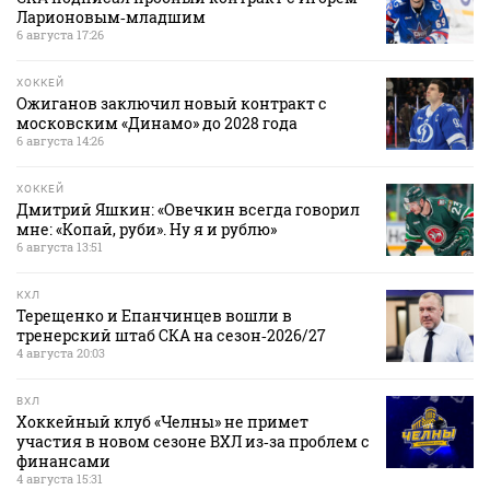
Ларионовым‑младшим
6 августа 17:26
ХОККЕЙ
Ожиганов заключил новый контракт с
московским «Динамо» до 2028 года
6 августа 14:26
ХОККЕЙ
Дмитрий Яшкин: «Овечкин всегда говорил
мне: «Копай, руби». Ну я и рублю»
6 августа 13:51
КХЛ
Терещенко и Епанчинцев вошли в
тренерский штаб СКА на сезон‑2026/27
4 августа 20:03
ВХЛ
Хоккейный клуб «Челны» не примет
участия в новом сезоне ВХЛ из‑за проблем с
финансами
4 августа 15:31