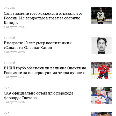
ХОККЕЙ
Сын знаменитого хоккеиста отказался от
России. И с гордостью играет за сборную
Канады
4 августа 12:55
ХОККЕЙ
В возрасте 19 лет умер воспитанник
«Салавата Юлаева» Ханов
3 августа 23:46
ХОККЕЙ
В НХЛ грубо обесценили величие Овечкина.
Россиянина вычеркнули из числа лучших
3 августа 16:17
КХЛ
СКА официально объявил о переходе
форварда Глотова
3 августа 15:06
КХЛ