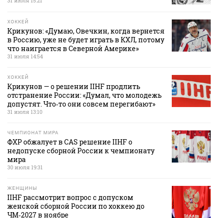
31 июля 15:21
ХОККЕЙ
Крикунов: «Думаю, Овечкин, когда вернется
в Россию, уже не будет играть в КХЛ, потому
что наиграется в Северной Америке»
31 июля 14:54
ХОККЕЙ
Крикунов — о решении IIHF продлить
отстранение России: «Думал, что молодежь
допустят. Что‑то они совсем перегибают»
31 июля 13:10
ЧЕМПИОНАТ МИРА
ФХР обжалует в CAS решение IIHF о
недопуске сборной России к чемпионату
мира
30 июля 19:31
ЖЕНЩИНЫ
IIHF рассмотрит вопрос с допуском
женской сборной России по хоккею до
ЧМ‑2027 в ноябре