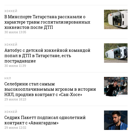
ХОККЕЙ
В Минспорте Татарстана рассказали о
характере травм госпитализированных
хоккеистов после ДТП
30 июля 13:05
ХОККЕЙ
Автобус с детской хоккейной командой
попал в ДТП в Татарстане, есть
пострадавшие
30 июля 11:39
НХЛ
Селебрини стал самым
высокооплачиваемым игроком в истории
НХЛ, продлив контракт с «Сан‑Хосе»
29 июля 18:23
ХОККЕЙ
Седрик Пакетт подписал однолетний
контракт с «Авангардом»
29 июля 12:02