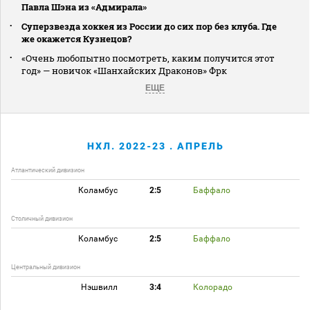
Павла Шэна из «Адмирала»
Суперзвезда хоккея из России до сих пор без клуба. Где
же окажется Кузнецов?
«Очень любопытно посмотреть, каким получится этот
год» — новичок «Шанхайских Драконов» Фрк
ЕЩЕ
НХЛ. 2022-23 . АПРЕЛЬ
Атлантический дивизион
Коламбус
2:5
Баффало
Столичный дивизион
Коламбус
2:5
Баффало
Центральный дивизион
Нэшвилл
3:4
Колорадо