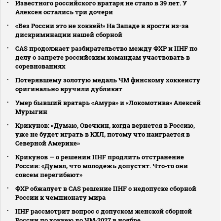
Известного российского вратаря не стало в 39 лет. У
Алексея остались три дочери
«Без России это не хоккей!» На Западе в ярости из-за
дискриминации нашей сборной
CAS продолжает разбирательство между ФХР и IIHF по
делу о запрете российским командам участвовать в
соревнованиях
Потерявшему золотую медаль ЧМ финскому хоккеисту
оригинально вручили дубликат
Умер бывший вратарь «Амура» и «Локомотива» Алексей
Мурыгин
Крикунов: «Думаю, Овечкин, когда вернется в Россию,
уже не будет играть в КХЛ, потому что наиграется в
Северной Америке»
Крикунов — о решении IIHF продлить отстранение
России: «Думал, что молодежь допустят. Что‑то они
совсем перегибают»
ФХР обжалует в CAS решение IIHF о недопуске сборной
России к чемпионату мира
IIHF рассмотрит вопрос с допуском женской сборной
России по хоккею до ЧМ‑2027 в ноябре