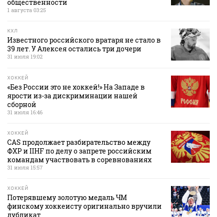
общественности
1 августа 03:25
КХЛ
Известного российского вратаря не стало в
39 лет. У Алексея остались три дочери
31 июля 19:02
ХОККЕЙ
«Без России это не хоккей!» На Западе в
ярости из-за дискриминации нашей
сборной
31 июля 16:46
ХОККЕЙ
CAS продолжает разбирательство между
ФХР и IIHF по делу о запрете российским
командам участвовать в соревнованиях
31 июля 15:57
ХОККЕЙ
Потерявшему золотую медаль ЧМ
финскому хоккеисту оригинально вручили
дубликат