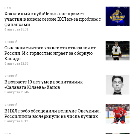
ВХЛ
Хоккейный клуб «Челны» не примет
участия в новом сезоне ВХЛ из‑за проблем с
финансами
4 августа 15:31
ХОККЕЙ
Сын знаменитого хоккеиста отказался от
России. И с гордостью играет за сборную
Канады
4 августа 12:55
ХОККЕЙ
В возрасте 19 лет умер воспитанник
«Салавата Юлаева» Ханов
3 августа 23:46
ХОККЕЙ
В НХЛ грубо обесценили величие Овечкина.
Россиянина вычеркнули из числа лучших
3 августа 16:17