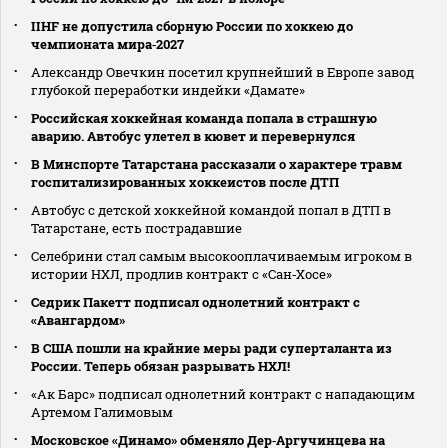
IIHF не допустила сборную России по хоккею до
чемпионата мира‑2027
Александр Овечкин посетил крупнейший в Европе завод
глубокой переработки индейки «Дамате»
Российская хоккейная команда попала в страшную
аварию. Автобус улетел в кювет и перевернулся
В Минспорте Татарстана рассказали о характере травм
госпитализированных хоккеистов после ДТП
Автобус с детской хоккейной командой попал в ДТП в
Татарстане, есть пострадавшие
Селебрини стал самым высокооплачиваемым игроком в
истории НХЛ, продлив контракт с «Сан‑Хосе»
Седрик Пакетт подписал однолетний контракт с
«Авангардом»
В США пошли на крайние меры ради суперталанта из
России. Теперь обязан разрывать НХЛ!
«Ак Барс» подписал однолетний контракт с нападающим
Артемом Галимовым
Московское «Динамо» обменяло Дер‑Аргучинцева на