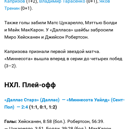
Капризов
(1+2),
Владимир Тарасенко
(0+1),
Яков
Тренин
(0+1).
Также голы забили Матс Цукарелло, Мэттью Болди
и Майк МакКарон. У «Далласа» шайбы забросили
Миро Хейсканен и Джейсон Робертсон.
Капризова признали первой звездой матча.
«Миннесота» вышла вперед в серии до четырех побед
(3–2).
НХЛ. Плей-офф
«Даллас Старз» (Даллас) — «Миннесота Уайлд» (Сент-
Пол) — 2:4
(1:1, 0:1, 1:2)
Голы:
Хейсканен, 8:58 (бол.). Робертсон, 56:39.
— Цукарелло, 3:51. Болди, 39:28 (бол.). МакКарон,