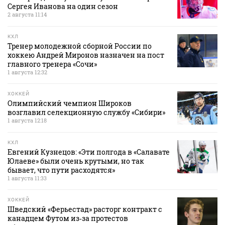
Сергея Иванова на один сезон
2 августа 11:14
КХЛ
Тренер молодежной сборной России по
хоккею Андрей Миронов назначен на пост
главного тренера «Сочи»
1 августа 12:32
ХОККЕЙ
Олимпийский чемпион Широков
возглавил селекционную службу «Сибири»
1 августа 12:18
КХЛ
Евгений Кузнецов: «Эти полгода в «Салавате
Юлаеве» были очень крутыми, но так
бывает, что пути расходятся»
1 августа 11:33
ХОККЕЙ
Шведский «Ферьестад» расторг контракт с
канадцем Футом из‑за протестов