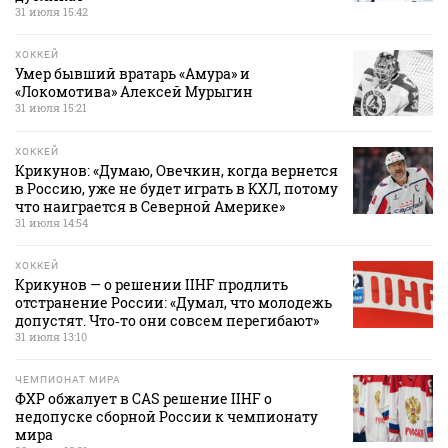
31 июля 15:42
ХОККЕЙ
Умер бывший вратарь «Амура» и
«Локомотива» Алексей Мурыгин
31 июля 15:21
ХОККЕЙ
Крикунов: «Думаю, Овечкин, когда вернется
в Россию, уже не будет играть в КХЛ, потому
что наиграется в Северной Америке»
31 июля 14:54
ХОККЕЙ
Крикунов — о решении IIHF продлить
отстранение России: «Думал, что молодежь
допустят. Что‑то они совсем перегибают»
31 июля 13:10
ЧЕМПИОНАТ МИРА
ФХР обжалует в CAS решение IIHF о
недопуске сборной России к чемпионату
мира