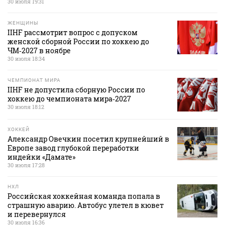
30 июля 19:31
ЖЕНЩИНЫ
IIHF рассмотрит вопрос с допуском
женской сборной России по хоккею до
ЧМ‑2027 в ноябре
30 июля 18:34
ЧЕМПИОНАТ МИРА
IIHF не допустила сборную России по
хоккею до чемпионата мира‑2027
30 июля 18:12
ХОККЕЙ
Александр Овечкин посетил крупнейший в
Европе завод глубокой переработки
индейки «Дамате»
30 июля 17:28
НХЛ
Российская хоккейная команда попала в
страшную аварию. Автобус улетел в кювет
и перевернулся
30 июля 16:36