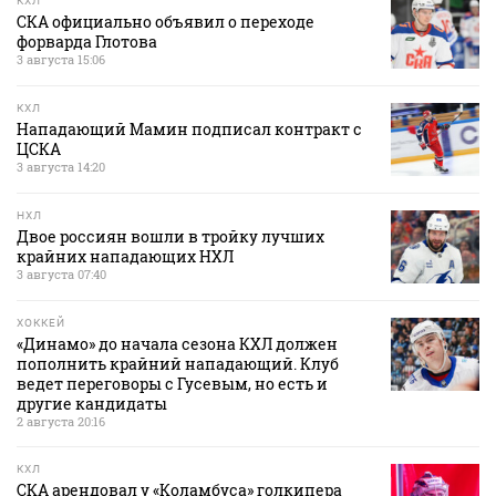
КХЛ
СКА официально объявил о переходе
форварда Глотова
3 августа 15:06
КХЛ
Нападающий Мамин подписал контракт с
ЦСКА
3 августа 14:20
НХЛ
Двое россиян вошли в тройку лучших
крайних нападающих НХЛ
3 августа 07:40
ХОККЕЙ
«Динамо» до начала сезона КХЛ должен
пополнить крайний нападающий. Клуб
ведет переговоры с Гусевым, но есть и
другие кандидаты
2 августа 20:16
КХЛ
СКА арендовал у «Коламбуса» голкипера