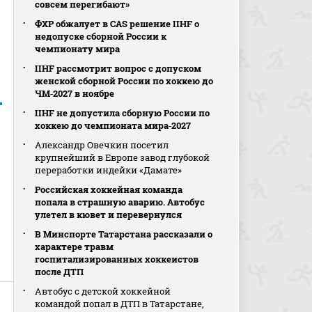
совсем перегибают»
ФХР обжалует в CAS решение IIHF о
недопуске сборной России к
чемпионату мира
IIHF рассмотрит вопрос с допуском
женской сборной России по хоккею до
ЧМ‑2027 в ноябре
IIHF не допустила сборную России по
хоккею до чемпионата мира‑2027
Александр Овечкин посетил
крупнейший в Европе завод глубокой
переработки индейки «Дамате»
Российская хоккейная команда
попала в страшную аварию. Автобус
улетел в кювет и перевернулся
В Минспорте Татарстана рассказали о
характере травм
госпитализированных хоккеистов
после ДТП
Автобус с детской хоккейной
командой попал в ДТП в Татарстане,