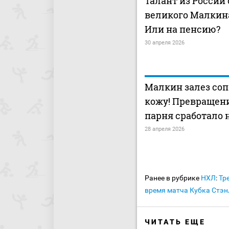
Талант из России
великого Малкина
Или на пенсию?
30 апреля 2026
Малкин залез соп
кожу! Превращени
парня сработало н
28 апреля 2026
Ранее в рубрике
НХЛ
:
Тр
время матча Кубка Стэ
ЧИТАТЬ ЕЩЕ