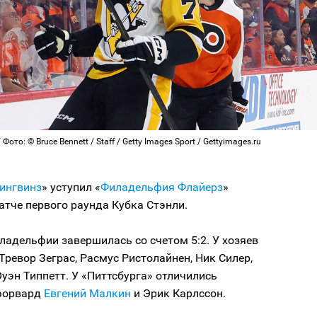
Фото: © Bruce Bennett / Staff / Getty Images Sport / Gettyimages.ru
Пингвинз
» уступил «
Филадельфия Флайерз
»
атче первого раунда Кубка Стэнли.
ладельфии завершилась со счетом 5:2. У хозяев
Тревор Зеграс, Расмус Ристолайнен, Ник Силер,
Оуэн Типпетт. У «Питтсбурга» отличились
форвард
Евгений Малкин
и Эрик Карлссон.