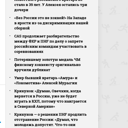
стало в 39 лет. У Алексея остались три
дочери
«Без России это не хоккей!» На Западе
в ярости из-за дискриминации нашей
сборной
CAS продолжает разбирательство
между ФХР и IIHF по делу о запрете
российским командам участвовать в
соревнованиях
Потерявшему золотую медаль ЧМ
финскому хоккеисту оригинально
вручили дубликат
Умер бывший вратарь «Амура» и
«Локомотива» Алексей Мурыгин
Крикунов: «Думаю, Овечкин, когда
вернется в Россию, уже не будет
играть в КХЛ, потому что наиграется
в Северной Америке»
Крикунов — о решении IIHF продлить
отстранение России: «Думал, что
молодежь допустят. Что‑то они