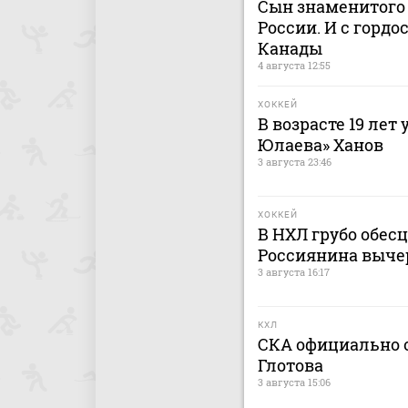
Сын знаменитого 
России. И с гордо
Канады
4 августа 12:55
ХОККЕЙ
В возрасте 19 лет
Юлаева» Ханов
3 августа 23:46
ХОККЕЙ
В НХЛ грубо обес
Россиянина выче
3 августа 16:17
КХЛ
СКА официально о
Глотова
3 августа 15:06