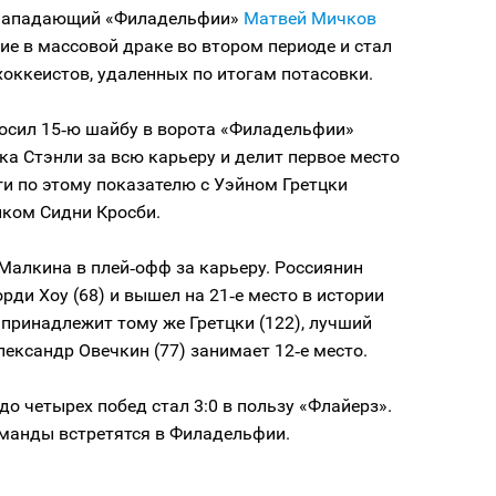
 нападающий «Филадельфии»
Матвей Мичков
ие в массовой драке во втором периоде и стал
хоккеистов, удаленных по итогам потасовки.
осил 15‑ю шайбу в ворота «Филадельфии»
ка Стэнли за всю карьеру и делит первое место
ги по этому показателю с Уэйном Гретцки
иком Сидни Кросби.
 Малкина в плей‑офф за карьеру. Россиянин
рди Хоу (68) и вышел на 21‑е место в истории
 принадлежит тому же Гретцки (122), лучший
лександр Овечкин (77) занимает 12‑е место.
 до четырех побед стал 3:0 в пользу «Флайерз».
оманды встретятся в Филадельфии.