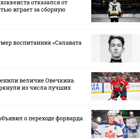
хоккеиста отказался от
стью играет за сборную
 умер воспитанник «Салавата
ценили величие Овечкина.
ркнули из числа лучших
бъявил о переходе форварда