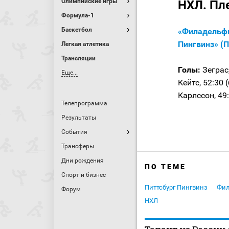
Олимпийские игры
НХЛ. Пл
Формула-1
Баскетбол
«Филадельфи
Пингвинз» (П
Легкая атлетика
Трансляции
Голы:
Зеграс,
Еще...
Кейтс, 52:30 
Карлссон, 49:
Телепрограмма
Результаты
События
Трансферы
Дни рождения
ПО ТЕМЕ
Спорт и бизнес
Питтсбург Пингвинз
Фил
Форум
НХЛ