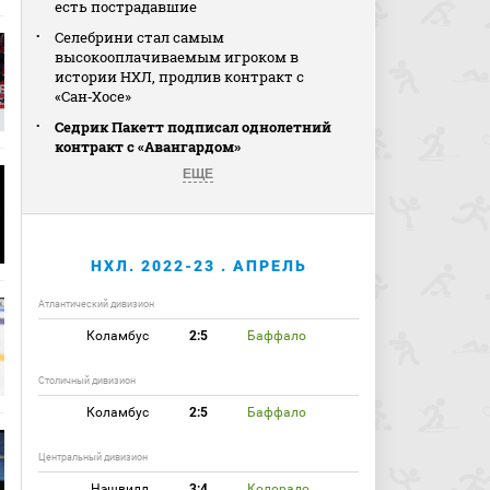
есть пострадавшие
Селебрини стал самым
высокооплачиваемым игроком в
истории НХЛ, продлив контракт с
«Сан‑Хосе»
Седрик Пакетт подписал однолетний
контракт с «Авангардом»
ЕЩЕ
НХЛ. 2022-23 . АПРЕЛЬ
Атлантический дивизион
Коламбус
2:5
Баффало
Столичный дивизион
Коламбус
2:5
Баффало
Центральный дивизион
Нэшвилл
3:4
Колорадо