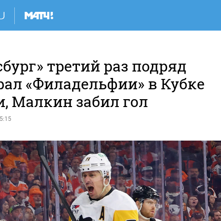
бург» третий раз подряд
рал «Филадельфии» в Кубке
, Малкин забил гол
5:15