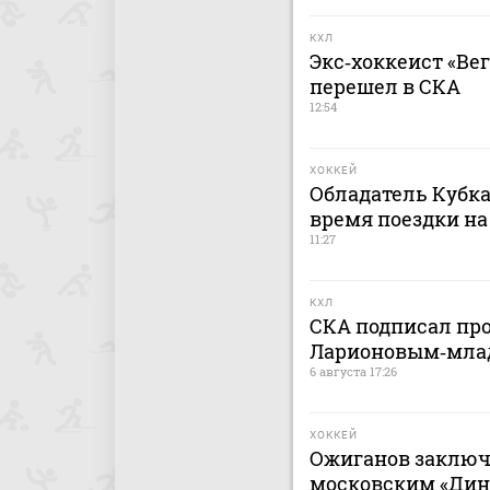
КХЛ
Экс‑хоккеист «Ве
перешел в СКА
12:54
ХОККЕЙ
Обладатель Кубка
время поездки на
11:27
КХЛ
СКА подписал пр
Ларионовым‑мл
6 августа 17:26
ХОККЕЙ
Ожиганов заключ
московским «Дина