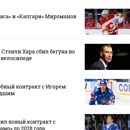
гаса» и «Калгари» Мироманов
 Стэнли Хара сбил бегуна во
 велосипеде
обный контракт с Игорем
адшим
ил новый контракт с
мо» до 2028 года