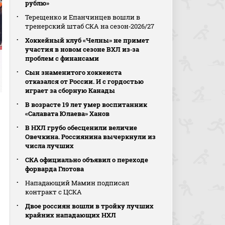
рублю»
Терещенко и Епанчинцев вошли в
тренерский штаб СКА на сезон‑2026/27
Хоккейный клуб «Челны» не примет
участия в новом сезоне ВХЛ из‑за
проблем с финансами
Сын знаменитого хоккеиста
отказался от России. И с гордостью
играет за сборную Канады
В возрасте 19 лет умер воспитанник
«Салавата Юлаева» Ханов
В НХЛ грубо обесценили величие
Овечкина. Россиянина вычеркнули из
числа лучших
СКА официально объявил о переходе
форварда Глотова
Нападающий Мамин подписал
контракт с ЦСКА
Двое россиян вошли в тройку лучших
крайних нападающих НХЛ