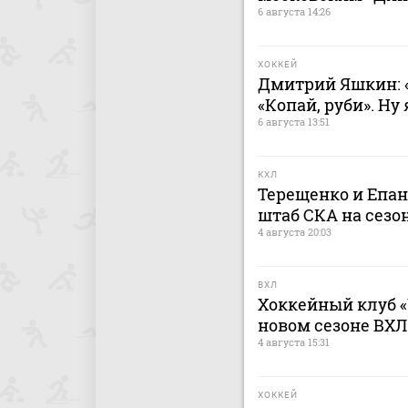
6 августа 14:26
ХОККЕЙ
Дмитрий Яшкин: «
«Копай, руби». Ну
6 августа 13:51
КХЛ
Терещенко и Епа
штаб СКА на сезон
4 августа 20:03
ВХЛ
Хоккейный клуб «
новом сезоне ВХЛ
4 августа 15:31
ХОККЕЙ