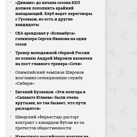
«Динамо» до начала сезона КХЛ
должен пополнить крайний
нападающий. Клуб ведет переговоры
с Гусевым, но есть и другие
кандидаты
СКА арендовал у «Коламбуса»
голкипера Сергея Иванова на один
сезон
Тренер молодежной сборной России
по хоккею Андрей Миронов назначен
на пост главного тренера «Сочи»
Олимпийский чемпион Широков
возглавил селекционную службу
«Сибири»
Евгений Кузнецов: «Эти полгода в
«Салавате Юлаеве» были очень
крутыми, но так бывает, что пути
расходятся»
Шведский «Ферьестад» расторг
контракт с канадцем Футом из‑за
протестов общественности
Известного российского вратаря не