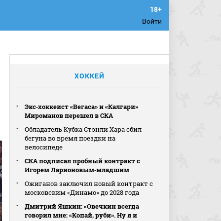
Войти
ХОККЕЙ
Экс‑хоккеист «Вегаса» и «Калгари»
Мироманов перешел в СКА
Обладатель Кубка Стэнли Хара сбил
бегуна во время поездки на
велосипеде
СКА подписал пробный контракт с
Игорем Ларионовым‑младшим
Ожиганов заключил новый контракт с
московским «Динамо» до 2028 года
Дмитрий Яшкин: «Овечкин всегда
говорил мне: «Копай, руби». Ну я и