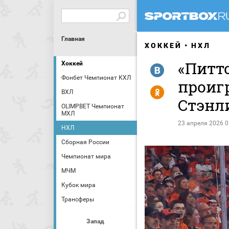
Главная
ХОККЕЙ
НХЛ
«Питтс
Хоккей
R
Фонбет Чемпионат КХЛ
проиг
Y
ВХЛ
Стэнли
OLIMPBET Чемпионат
МХЛ
23 апреля 2026 0
НХЛ
Сборная России
Чемпионат мира
МЧМ
Кубок мира
Трансферы
Запад