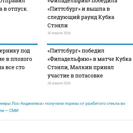
 отправил
«Филадельфия» победила
 в отпуск.
«Питтсбург» и вышла в
следующий раунд Кубка
Стэнли
30 апреля 2026
ернику под
«Питтсбург» победил
е в плохого
«Филадельфию» в матче Кубка
а все сто
Стэнли, Малкин принял
участие в потасовке
28 апреля 2026
енеры Лос‑Анджелеса» получили порезы от разбитого стекла во
нли — СМИ