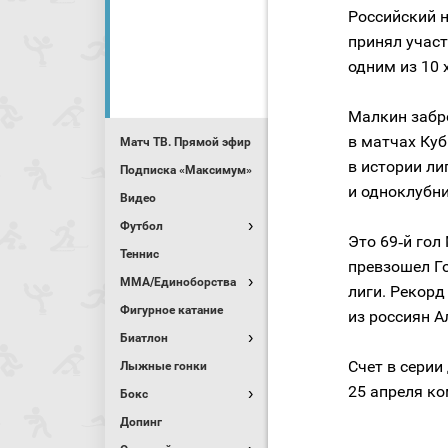
Российский
принял участ
одним из 10 
Малкин забр
в матчах Куб
Матч ТВ. Прямой эфир
в истории ли
Подписка «Максимум»
и одноклубн
Видео
Футбол
Это 69‑й гол
Теннис
превзошел Го
MMA/Единоборства
лиги. Рекорд
Фигурное катание
из россиян А
Биатлон
Счет в серии
Лыжные гонки
25 апреля к
Бокс
Допинг