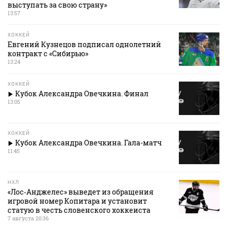
выступать за свою страну»
13:57
ХОККЕЙ
Евгений Кузнецов подписал однолетний
контракт с «Сибирью»
13:24
ХОККЕЙ
Кубок Александра Овечкина. Финал
13:05
ХОККЕЙ
Кубок Александра Овечкина. Гала-матч
11:45
НХЛ
«Лос‑Анджелес» выведет из обращения
игровой номер Копитара и установит
статую в честь словенского хоккеиста
7 августа 20:36