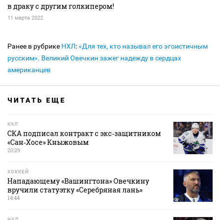
в драку с другим голкипером!
11 марта 2022
Ранее в рубрике
НХЛ
:
«Для тех, кто называл его эгоистичным
русским». Великий Овечкин зажег надежду в сердцах
американцев
ЧИТАТЬ ЕЩЕ
КХЛ
СКА подписал контракт с экс‑защитником
«Сан‑Хосе» Кныжовым
20:29
ХОККЕЙ
Нападающему «Вашингтона» Овечкину
вручили статуэтку «Серебряная лань»
14:44
НХЛ