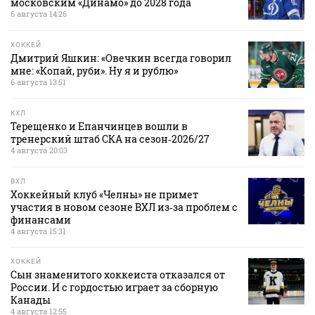
московским «Динамо» до 2028 года
6 августа 14:26
ХОККЕЙ
Дмитрий Яшкин: «Овечкин всегда говорил
мне: «Копай, руби». Ну я и рублю»
6 августа 13:51
КХЛ
Терещенко и Епанчинцев вошли в
тренерский штаб СКА на сезон‑2026/27
4 августа 20:03
ВХЛ
Хоккейный клуб «Челны» не примет
участия в новом сезоне ВХЛ из‑за проблем с
финансами
4 августа 15:31
ХОККЕЙ
Сын знаменитого хоккеиста отказался от
России. И с гордостью играет за сборную
Канады
4 августа 12:55