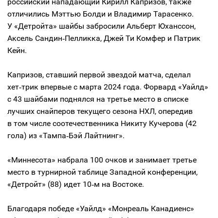
российский нападающий Кирилл Капризов, также
отличились Мэттью Болди и Владимир Тарасенко.
У «Детройта» шайбы забросили Альберт Юханссон,
Аксель Сандин‑Пелликка, Джей Ти Комфер и Патрик
Кейн.
Капризов, ставший первой звездой матча, сделал
хет‑трик впервые с марта 2024 года. Форвард «Уайлд»
с 43 шайбами поднялся на третье место в списке
лучших снайперов текущего сезона НХЛ, опередив
в том числе соотечественника Никиту Кучерова (42
гола) из «Тампа‑Бэй Лайтнинг».
«Миннесота» набрала 100 очков и занимает третье
место в турнирной таблице Западной конференции,
«Детройт» (88) идет 10‑м на Востоке.
Благодаря победе «Уайлд» «Монреаль Канадиенс»