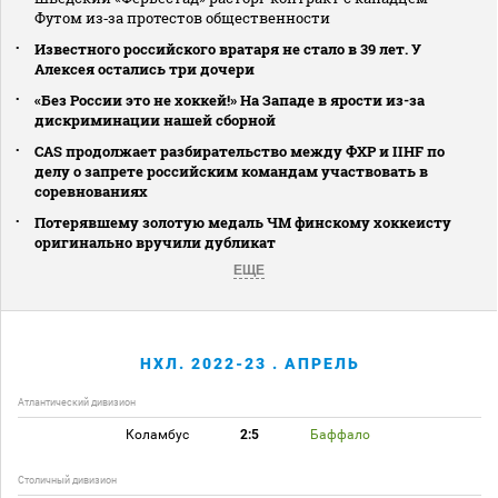
Футом из‑за протестов общественности
Известного российского вратаря не стало в 39 лет. У
Алексея остались три дочери
«Без России это не хоккей!» На Западе в ярости из-за
дискриминации нашей сборной
CAS продолжает разбирательство между ФХР и IIHF по
делу о запрете российским командам участвовать в
соревнованиях
Потерявшему золотую медаль ЧМ финскому хоккеисту
оригинально вручили дубликат
ЕЩЕ
НХЛ. 2022-23 . АПРЕЛЬ
Атлантический дивизион
Коламбус
2:5
Баффало
Столичный дивизион