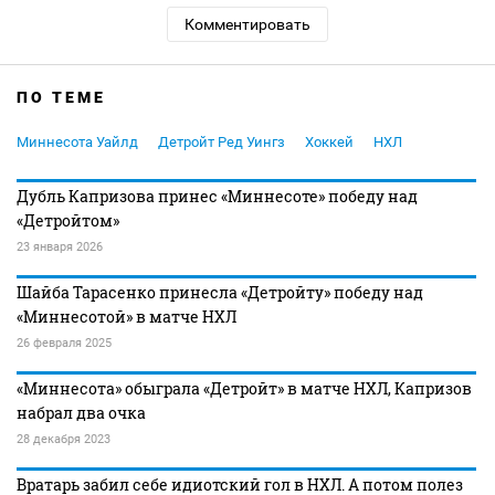
Комментировать
ПО ТЕМЕ
Миннесота Уайлд
Детройт Ред Уингз
Хоккей
НХЛ
Дубль Капризова принес «Миннесоте» победу над
«Детройтом»
23 января 2026
Шайба Тарасенко принесла «Детройту» победу над
«Миннесотой» в матче НХЛ
26 февраля 2025
«Миннесота» обыграла «Детройт» в матче НХЛ, Капризов
набрал два очка
28 декабря 2023
Вратарь забил себе идиотский гол в НХЛ. А потом полез