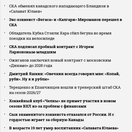
СКА обменял канадского нападающего Бландизи в
«Салават Юлаев»
Экс‑хоккеист «Вегаса» и «Калгари» Мироманов перешел в
СКА
Обладатель Кубка Стэнли Хара сбил бегуна во время
поездки на велосипеде
СКА подписал пробный контракт с Игорем
Ларионовым‑младшим
Ожиганов заключил новый контракт с московским
«Динамо» до 2028 года
Дмитрий Яшкин: «Овечкин всегда говорил мне: «Копай,
руби». Ну я и рублю»
Терещенко и Епанчинцев вошли в тренерский штаб СКА
на сезон‑2026/27
Хоккейный клуб «Челны» не примет участия в новом
сезоне ВХЛ из‑за проблем с финансами
Сын знаменитого хоккеиста отказался от России. И с
гордостью играет за сборную Канады
В возрасте 19 лет умер воспитанник «Салавата Юлаева»