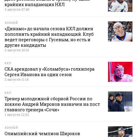
крайних нападающих НХЛ
3 августа 07:40
ХОККЕЙ
«Динамо» до начала сезона КХЛ должен
пополнить крайний нападающий. Клуб
ведет переговоры с Гусевым, но есть и
другие кандидаты
2 августа 20:16
КХЛ
СКА арендовал у «Коламбуса» голкипера
Сергея Иванова на один сезон
2 августа 11:14
КХЛ
Тренер молодежной сборной России по
хоккею Андрей Миронов назначен на пост
главного тренера «Сочи»
1 августа 12:32
ХОККЕЙ
Олимпийский чемпион Широков