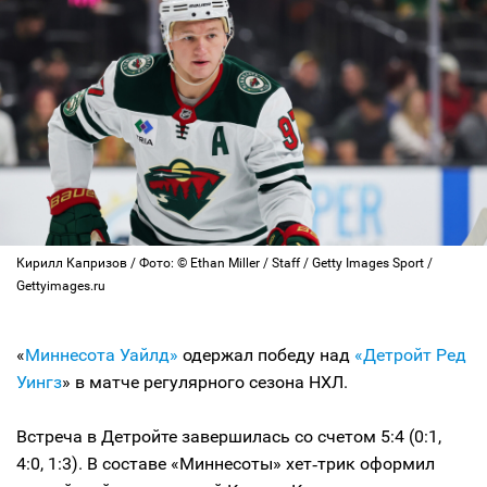
Кирилл Капризов / Фото: © Ethan Miller / Staff / Getty Images Sport /
Gettyimages.ru
«
Миннесота Уайлд»
одержал победу над
«Детройт Ред
Уингз
» в матче регулярного сезона НХЛ.
Встреча в Детройте завершилась со счетом 5:4 (0:1,
4:0, 1:3). В составе «Миннесоты» хет‑трик оформил