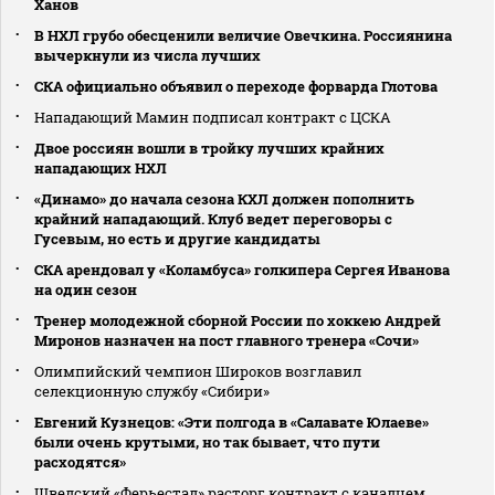
Ханов
В НХЛ грубо обесценили величие Овечкина. Россиянина
вычеркнули из числа лучших
СКА официально объявил о переходе форварда Глотова
Нападающий Мамин подписал контракт с ЦСКА
Двое россиян вошли в тройку лучших крайних
нападающих НХЛ
«Динамо» до начала сезона КХЛ должен пополнить
крайний нападающий. Клуб ведет переговоры с
Гусевым, но есть и другие кандидаты
СКА арендовал у «Коламбуса» голкипера Сергея Иванова
на один сезон
Тренер молодежной сборной России по хоккею Андрей
Миронов назначен на пост главного тренера «Сочи»
Олимпийский чемпион Широков возглавил
селекционную службу «Сибири»
Евгений Кузнецов: «Эти полгода в «Салавате Юлаеве»
были очень крутыми, но так бывает, что пути
расходятся»
Шведский «Ферьестад» расторг контракт с канадцем