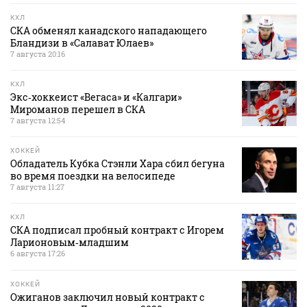
КХЛ
СКА обменял канадского нападающего
Бландизи в «Салават Юлаев»
7 августа 20:16
КХЛ
Экс‑хоккеист «Вегаса» и «Калгари»
Мироманов перешел в СКА
7 августа 12:54
ХОККЕЙ
Обладатель Кубка Стэнли Хара сбил бегуна
во время поездки на велосипеде
7 августа 11:27
КХЛ
СКА подписал пробный контракт с Игорем
Ларионовым‑младшим
6 августа 17:26
ХОККЕЙ
Ожиганов заключил новый контракт с