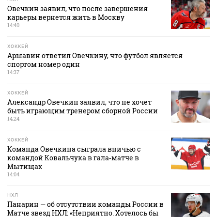
Овечкин заявил, что после завершения
карьеры вернется жить в Москву
14:40
ХОККЕЙ
Аршавин ответил Овечкину, что футбол является
спортом номер один
14:37
ХОККЕЙ
Александр Овечкин заявил, что не хочет
быть играющим тренером сборной России
14:24
ХОККЕЙ
Команда Овечкина сыграла вничью с
командой Ковальчука в гала‑матче в
Мытищах
14:04
НХЛ
Панарин — об отсутствии команды России в
Матче звезд НХЛ: «Неприятно. Хотелось бы