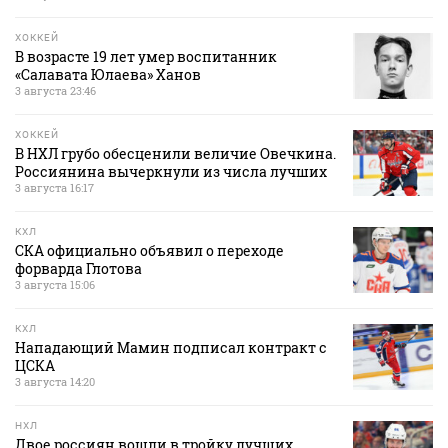
ХОККЕЙ
В возрасте 19 лет умер воспитанник
«Салавата Юлаева» Ханов
3 августа 23:46
ХОККЕЙ
В НХЛ грубо обесценили величие Овечкина.
Россиянина вычеркнули из числа лучших
3 августа 16:17
КХЛ
СКА официально объявил о переходе
форварда Глотова
3 августа 15:06
КХЛ
Нападающий Мамин подписал контракт с
ЦСКА
3 августа 14:20
НХЛ
Двое россиян вошли в тройку лучших