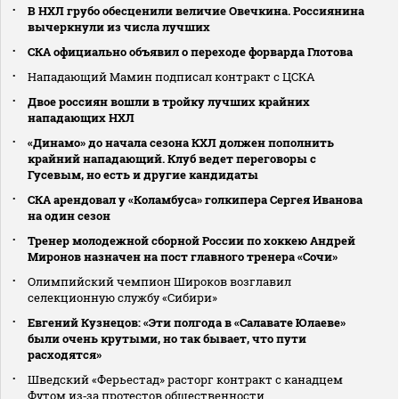
В НХЛ грубо обесценили величие Овечкина. Россиянина
вычеркнули из числа лучших
СКА официально объявил о переходе форварда Глотова
Нападающий Мамин подписал контракт с ЦСКА
Двое россиян вошли в тройку лучших крайних
нападающих НХЛ
«Динамо» до начала сезона КХЛ должен пополнить
крайний нападающий. Клуб ведет переговоры с
Гусевым, но есть и другие кандидаты
СКА арендовал у «Коламбуса» голкипера Сергея Иванова
на один сезон
Тренер молодежной сборной России по хоккею Андрей
Миронов назначен на пост главного тренера «Сочи»
Олимпийский чемпион Широков возглавил
селекционную службу «Сибири»
Евгений Кузнецов: «Эти полгода в «Салавате Юлаеве»
были очень крутыми, но так бывает, что пути
расходятся»
Шведский «Ферьестад» расторг контракт с канадцем
Футом из‑за протестов общественности