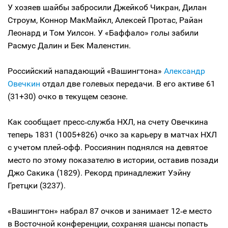
У хозяев шайбы забросили Джейкоб Чикран, Дилан
Строум, Коннор МакМайкл, Алексей Протас, Райан
Леонард и Том Уилсон. У «Баффало» голы забили
Расмус Далин и Бек Маленстин.
Российский нападающий «Вашингтона»
Александр
Овечкин
отдал две голевых передачи. В его активе 61
(31+30) очко в текущем сезоне.
Как сообщает пресс‑служба НХЛ, на счету Овечкина
теперь 1831 (1005+826) очко за карьеру в матчах НХЛ
с учетом плей‑офф. Россиянин поднялся на девятое
место по этому показателю в истории, оставив позади
Джо Сакика (1829). Рекорд принадлежит Уэйну
Гретцки (3237).
«Вашингтон» набрал 87 очков и занимает 12‑е место
в Восточной конференции, сохраняя шансы попасть