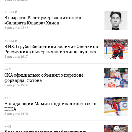
ХОККЕЙ
В возрасте 19 лет умер воспитанник
«Салавата Юлаева» Ханов
3 августа 23:46
ХОККЕЙ
В НХЛ грубо обесценили величие Овечкина.
Россиянина вычеркнули из числа лучших
3 августа 16:17
КХЛ
СКА официально объявил о переходе
форварда Глотова
3 августа 15:06
КХЛ
Нападающий Мамин подписал контракт с
ЦСКА
3 августа 14:20
НХЛ