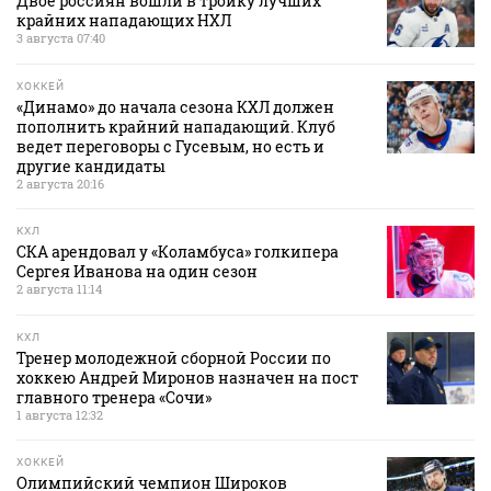
Двое россиян вошли в тройку лучших
крайних нападающих НХЛ
3 августа 07:40
ХОККЕЙ
«Динамо» до начала сезона КХЛ должен
пополнить крайний нападающий. Клуб
ведет переговоры с Гусевым, но есть и
другие кандидаты
2 августа 20:16
КХЛ
СКА арендовал у «Коламбуса» голкипера
Сергея Иванова на один сезон
2 августа 11:14
КХЛ
Тренер молодежной сборной России по
хоккею Андрей Миронов назначен на пост
главного тренера «Сочи»
1 августа 12:32
ХОККЕЙ
Олимпийский чемпион Широков