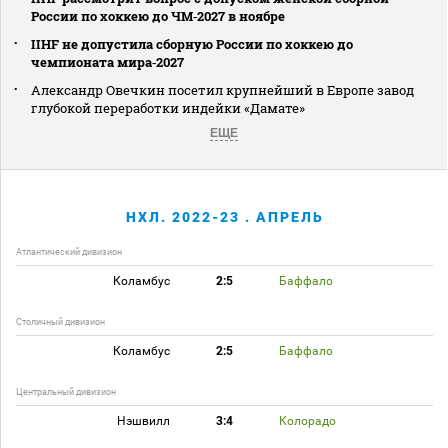
России по хоккею до ЧМ‑2027 в ноябре
IIHF не допустила сборную России по хоккею до
чемпионата мира‑2027
Александр Овечкин посетил крупнейший в Европе завод
глубокой переработки индейки «Дамате»
ЕЩЕ
НХЛ. 2022-23 . АПРЕЛЬ
Атлантический дивизион
Коламбус
2:5
Баффало
Столичный дивизион
Коламбус
2:5
Баффало
Центральный дивизион
Нэшвилл
3:4
Колорадо