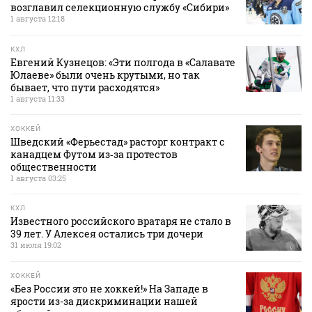
возглавил селекционную службу «Сибири»
1 августа 12:18
КХЛ
Евгений Кузнецов: «Эти полгода в «Салавате
Юлаеве» были очень крутыми, но так
бывает, что пути расходятся»
1 августа 11:33
ХОККЕЙ
Шведский «Ферьестад» расторг контракт с
канадцем Футом из‑за протестов
общественности
1 августа 03:25
КХЛ
Известного российского вратаря не стало в
39 лет. У Алексея остались три дочери
31 июля 19:02
ХОККЕЙ
«Без России это не хоккей!» На Западе в
ярости из-за дискриминации нашей