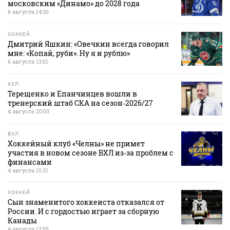
московским «Динамо» до 2028 года
6 августа 14:26
ХОККЕЙ
Дмитрий Яшкин: «Овечкин всегда говорил
мне: «Копай, руби». Ну я и рублю»
6 августа 13:51
КХЛ
Терещенко и Епанчинцев вошли в
тренерский штаб СКА на сезон‑2026/27
4 августа 20:03
ВХЛ
Хоккейный клуб «Челны» не примет
участия в новом сезоне ВХЛ из‑за проблем с
финансами
4 августа 15:31
ХОККЕЙ
Сын знаменитого хоккеиста отказался от
России. И с гордостью играет за сборную
Канады
4 августа 12:55