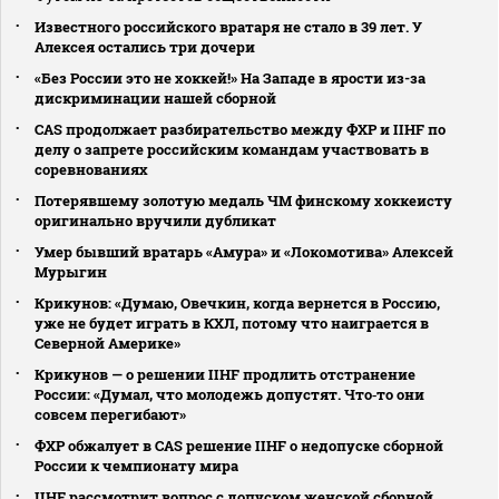
Известного российского вратаря не стало в 39 лет. У
Алексея остались три дочери
«Без России это не хоккей!» На Западе в ярости из-за
дискриминации нашей сборной
CAS продолжает разбирательство между ФХР и IIHF по
делу о запрете российским командам участвовать в
соревнованиях
Потерявшему золотую медаль ЧМ финскому хоккеисту
оригинально вручили дубликат
Умер бывший вратарь «Амура» и «Локомотива» Алексей
Мурыгин
Крикунов: «Думаю, Овечкин, когда вернется в Россию,
уже не будет играть в КХЛ, потому что наиграется в
Северной Америке»
Крикунов — о решении IIHF продлить отстранение
России: «Думал, что молодежь допустят. Что‑то они
совсем перегибают»
ФХР обжалует в CAS решение IIHF о недопуске сборной
России к чемпионату мира
IIHF рассмотрит вопрос с допуском женской сборной