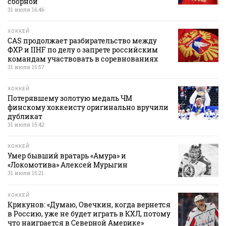
сборной
31 июля 16:46
ХОККЕЙ
CAS продолжает разбирательство между
ФХР и IIHF по делу о запрете российским
командам участвовать в соревнованиях
31 июля 15:57
ХОККЕЙ
Потерявшему золотую медаль ЧМ
финскому хоккеисту оригинально вручили
дубликат
31 июля 15:42
ХОККЕЙ
Умер бывший вратарь «Амура» и
«Локомотива» Алексей Мурыгин
31 июля 15:21
ХОККЕЙ
Крикунов: «Думаю, Овечкин, когда вернется
в Россию, уже не будет играть в КХЛ, потому
что наиграется в Северной Америке»