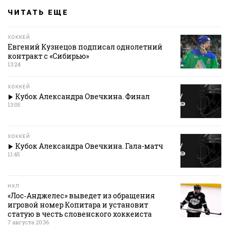
ЧИТАТЬ ЕЩЕ
ХОККЕЙ
Евгений Кузнецов подписал однолетний
контракт с «Сибирью»
13:24
ХОККЕЙ
Кубок Александра Овечкина. Финал
13:05
ХОККЕЙ
Кубок Александра Овечкина. Гала-матч
11:45
НХЛ
«Лос‑Анджелес» выведет из обращения
игровой номер Копитара и установит
статую в честь словенского хоккеиста
7 августа 20:36