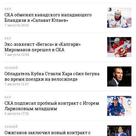
КХЛ
СКА обменял канадского нападающего
Бландизи в «Салават Юлаев»
7 августа 20:16
КХЛ
Экс‑хоккеист «Вегаса» и «Калгари»
Мироманов перешел в СКА
7 августа 12:54
ХОККЕЙ
Обладатель Кубка Стэнли Хара сбил бегуна
во время поездки на велосипеде
7 августа 11:27
КХЛ
СКА подписал пробный контракт с Игорем
Ларионовым‑младшим
6 августа 17:26
ХОККЕЙ
Ожиганов заключил новый контракт с