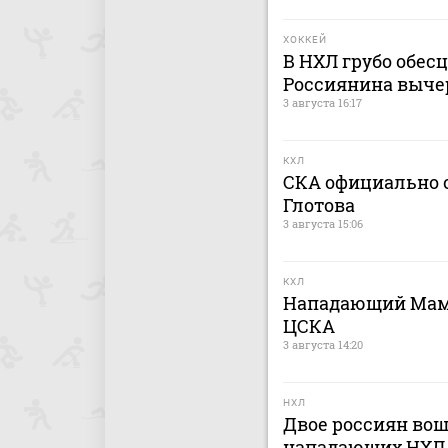
ХОККЕЙ
В НХЛ грубо обес
Россиянина выче
3 августа 16:17
КХЛ
СКА официально о
Глотова
3 августа 15:06
КХЛ
Нападающий Мами
ЦСКА
3 августа 14:20
НХЛ
Двое россиян вош
нападающих НХЛ