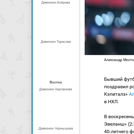
Дивизион Боброва
Дивизион Тарасова
Александр Мосто
Бывший футб
Восток
поздравил р
Дивизион Харламова
Кэпиталз»
Ал
в НХЛ.
В воскресень
Эвеланш» (2:
Дивизион Чернышева
40‑летнего ф