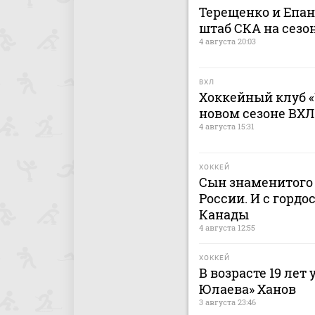
Терещенко и Епа
штаб СКА на сезон
4 августа 20:03
ВХЛ
Хоккейный клуб «
новом сезоне ВХЛ
4 августа 15:31
ХОККЕЙ
Сын знаменитого 
России. И с гордо
Канады
4 августа 12:55
ХОККЕЙ
В возрасте 19 лет
Юлаева» Ханов
3 августа 23:46