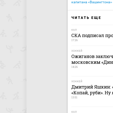
капитана «Вашингтона» 
ЧИТАТЬ ЕЩЕ
КХЛ
СКА подписал пр
17:26
ХОККЕЙ
Ожиганов заключ
московским «Дина
14:26
ХОККЕЙ
Дмитрий Яшкин: «
«Копай, руби». Ну
13:51
КХЛ