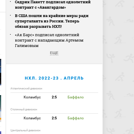
Седрик Пакетт подписал однолетний
контракт с «Авангардом»
В США пошли на крайние меры ради
суперталанта из России. Теперь
обязан разрывать НХЛ!
«Ак Барс» подписал однолетний
контракт с нападающим Артемом
Галимовым
ЕЩЕ
НХЛ. 2022-23 . АПРЕЛЬ
Атлантический дивизион
Коламбус
2:5
Баффало
Столичный дивизион
Коламбус
2:5
Баффало
Центральный дивизион