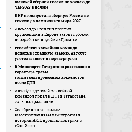
женской сборной России по хоккею до
ЧМ‑2027 в ноябре
IIHF не допустила сборную России по
хоккею до чемпионата мира‑2027
Александр Овечкин посетил
крупнейший в Европе завод глубокой
переработки индейки «Дамате»
Российская хоккейная команда
попала в страшную аварию. Автобус
улетел в кювет и перевернулся
В Минспорте Татарстана рассказали о
характере травм
госпитализированных хоккеистов
после ДТП
Автобус с детской хоккейной
командой попал в ДТП в Татарстане,
есть пострадавшие
Селебрини стал самым
высокооплачиваемым игроком в
истории НХЛ, продлив контракт с
«Сан‑Хосе»
а