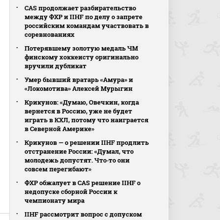
CAS продолжает разбирательство
между ФХР и IIHF по делу о запрете
российским командам участвовать в
соревнованиях
Потерявшему золотую медаль ЧМ
финскому хоккеисту оригинально
вручили дубликат
Умер бывший вратарь «Амура» и
«Локомотива» Алексей Мурыгин
Крикунов: «Думаю, Овечкин, когда
вернется в Россию, уже не будет
играть в КХЛ, потому что наиграется
в Северной Америке»
Крикунов — о решении IIHF продлить
отстранение России: «Думал, что
молодежь допустят. Что‑то они
совсем перегибают»
ФХР обжалует в CAS решение IIHF о
недопуске сборной России к
чемпионату мира
IIHF рассмотрит вопрос с допуском