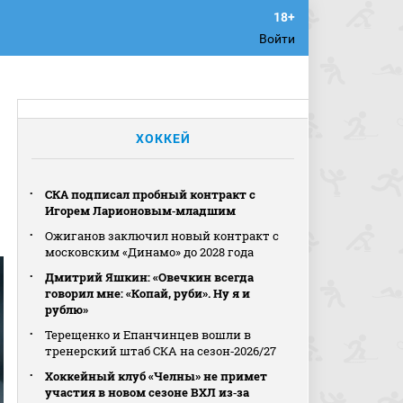
Войти
ХОККЕЙ
СКА подписал пробный контракт с
Игорем Ларионовым‑младшим
Ожиганов заключил новый контракт с
московским «Динамо» до 2028 года
Дмитрий Яшкин: «Овечкин всегда
говорил мне: «Копай, руби». Ну я и
рублю»
Терещенко и Епанчинцев вошли в
тренерский штаб СКА на сезон‑2026/27
Хоккейный клуб «Челны» не примет
участия в новом сезоне ВХЛ из‑за