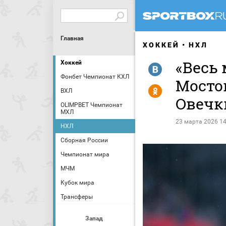
Главная
ХОККЕЙ
НХЛ
«Весь 
Хоккей
R
Фонбет Чемпионат КХЛ
Мосто
Y
ВХЛ
Овечки
OLIMPBET Чемпионат
МХЛ
23 марта 2026 14
НХЛ
Сборная России
Чемпионат мира
МЧМ
Кубок мира
Трансферы
Запад