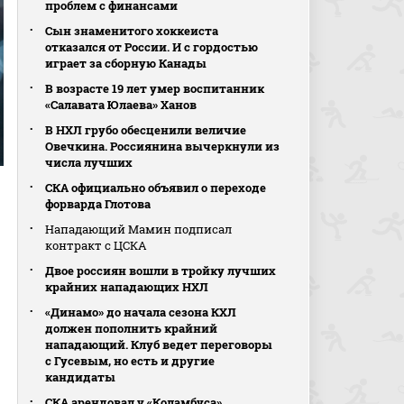
проблем с финансами
Сын знаменитого хоккеиста
отказался от России. И с гордостью
играет за сборную Канады
В возрасте 19 лет умер воспитанник
«Салавата Юлаева» Ханов
В НХЛ грубо обесценили величие
Овечкина. Россиянина вычеркнули из
числа лучших
СКА официально объявил о переходе
форварда Глотова
Нападающий Мамин подписал
контракт с ЦСКА
Двое россиян вошли в тройку лучших
крайних нападающих НХЛ
«Динамо» до начала сезона КХЛ
должен пополнить крайний
нападающий. Клуб ведет переговоры
с Гусевым, но есть и другие
кандидаты
СКА арендовал у «Коламбуса»