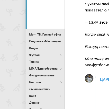
с учетом пле
показателю, 
— Саня, весь
Когда свой т
Матч ТВ. Прямой эфир
Подписка «Максимум»
Рекорд пост
Видео
Футбол
Мои аплодис
Теннис
экс‑футболис
MMA/Единоборства
Фигурное катание
Биатлон
Лыжные гонки
Бокс
Допинг