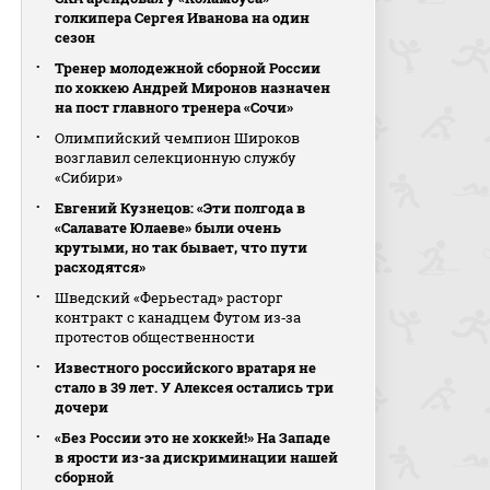
голкипера Сергея Иванова на один
сезон
Тренер молодежной сборной России
по хоккею Андрей Миронов назначен
на пост главного тренера «Сочи»
Олимпийский чемпион Широков
возглавил селекционную службу
«Сибири»
Евгений Кузнецов: «Эти полгода в
«Салавате Юлаеве» были очень
крутыми, но так бывает, что пути
расходятся»
Шведский «Ферьестад» расторг
контракт с канадцем Футом из‑за
протестов общественности
Известного российского вратаря не
стало в 39 лет. У Алексея остались три
дочери
«Без России это не хоккей!» На Западе
в ярости из-за дискриминации нашей
сборной