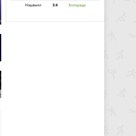
Нэшвилл
3:4
Колорадо