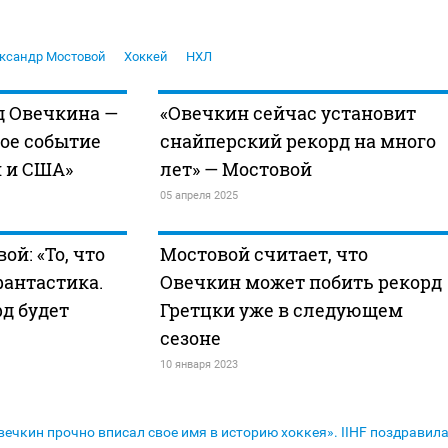
ксандр Мостовой
Хоккей
НХЛ
д Овечкина —
«Овечкин сейчас установит
ое событие
снайперский рекорд на много
и и США»
лет» — Мостовой
05 апреля 2025
й: «То, что
Мостовой считает, что
фантастика.
Овечкин может побить рекорд
д будет
Гретцки уже в следующем
сезоне
10 января 2023
вечкин прочно вписал свое имя в историю хоккея». IIHF поздравил