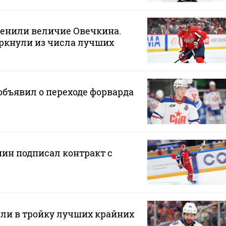
ценили величие Овечкина.
ркнули из числа лучших
бъявил о переходе форварда
н подписал контракт с
ли в тройку лучших крайних