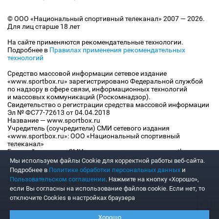
© ООО «Национальный спортивный телеканал» 2007 — 2026.
Для лиц старше 18 лет
На сайте применяются рекомендательные технологии.
Подробнее в
Правилах применения рекомендательных
технологий
Средство массовой информации сетевое издание
«www.sportbox.ru» зарегистрировано Федеральной службой
по надзору в сфере связи, информационных технологий
и массовых коммуникаций (Роскомнадзор).
Свидетельство о регистрации средства массовой информации
Эл № ФС77-72613 от 04.04.2018
Название — www.sportbox.ru
Учредитель (соучредители) СМИ сетевого издания
«www.sportbox.ru»: ООО «Национальный спортивный
телеканал»
Главный редактор СМИ сетевого издания «www.sportbox.ru»:
Конов В.А.
Мы используем файлы Сookie для корректной работы веб-сайта.
Номер телефона редакции СМИ сетевого издания
Подробнее в
Политике обработки персональных данных
и
«www.sportbox.ru»: +7 (495) 653 8419
Пользовательском соглашении
. Нажмите на кнопку «Хорошо»,
Адрес электронной почты редакции СМИ сетевого издания
если Вы согласны на использование файлов cookie. Если нет, то
«www.sportbox.ru»: editor@sportbox.ru
отключите Cookies в настройках браузера
Хорошо