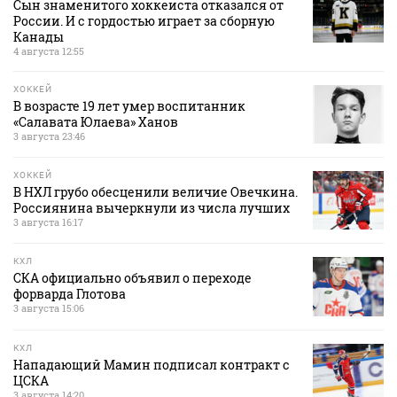
Сын знаменитого хоккеиста отказался от
России. И с гордостью играет за сборную
Канады
4 августа 12:55
ХОККЕЙ
В возрасте 19 лет умер воспитанник
«Салавата Юлаева» Ханов
3 августа 23:46
ХОККЕЙ
В НХЛ грубо обесценили величие Овечкина.
Россиянина вычеркнули из числа лучших
3 августа 16:17
КХЛ
СКА официально объявил о переходе
форварда Глотова
3 августа 15:06
КХЛ
Нападающий Мамин подписал контракт с
ЦСКА
3 августа 14:20