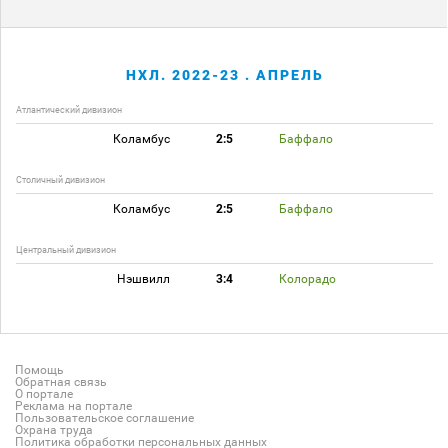
НХЛ. 2022-23 . АПРЕЛЬ
Атлантический дивизион
Коламбус
2:5
Баффало
Столичный дивизион
Коламбус
2:5
Баффало
Центральный дивизион
Нэшвилл
3:4
Колорадо
Помощь
Обратная связь
О портале
Реклама на портале
Пользовательское соглашение
Охрана труда
Политика обработки персональных данных