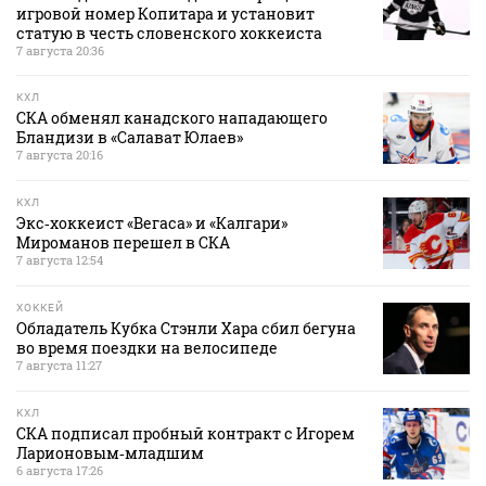
игровой номер Копитара и установит
статую в честь словенского хоккеиста
7 августа 20:36
КХЛ
СКА обменял канадского нападающего
Бландизи в «Салават Юлаев»
7 августа 20:16
КХЛ
Экс‑хоккеист «Вегаса» и «Калгари»
Мироманов перешел в СКА
7 августа 12:54
ХОККЕЙ
Обладатель Кубка Стэнли Хара сбил бегуна
во время поездки на велосипеде
7 августа 11:27
КХЛ
СКА подписал пробный контракт с Игорем
Ларионовым‑младшим
6 августа 17:26