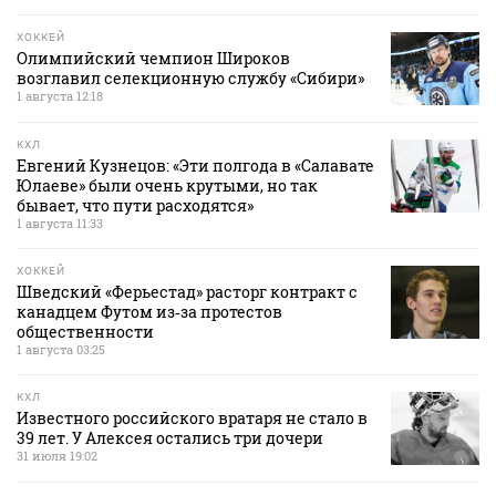
ХОККЕЙ
Олимпийский чемпион Широков
возглавил селекционную службу «Сибири»
1 августа 12:18
КХЛ
Евгений Кузнецов: «Эти полгода в «Салавате
Юлаеве» были очень крутыми, но так
бывает, что пути расходятся»
1 августа 11:33
ХОККЕЙ
Шведский «Ферьестад» расторг контракт с
канадцем Футом из‑за протестов
общественности
1 августа 03:25
КХЛ
Известного российского вратаря не стало в
39 лет. У Алексея остались три дочери
31 июля 19:02