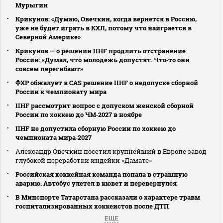
Мурыгин
Крикунов: «Думаю, Овечкин, когда вернется в Россию,
уже не будет играть в КХЛ, потому что наиграется в
Северной Америке»
Крикунов — о решении IIHF продлить отстранение
России: «Думал, что молодежь допустят. Что‑то они
совсем перегибают»
ФХР обжалует в CAS решение IIHF о недопуске сборной
России к чемпионату мира
IIHF рассмотрит вопрос с допуском женской сборной
России по хоккею до ЧМ‑2027 в ноябре
IIHF не допустила сборную России по хоккею до
чемпионата мира‑2027
Александр Овечкин посетил крупнейший в Европе завод
глубокой переработки индейки «Дамате»
Российская хоккейная команда попала в страшную
аварию. Автобус улетел в кювет и перевернулся
В Минспорте Татарстана рассказали о характере травм
госпитализированных хоккеистов после ДТП
ЕЩЕ