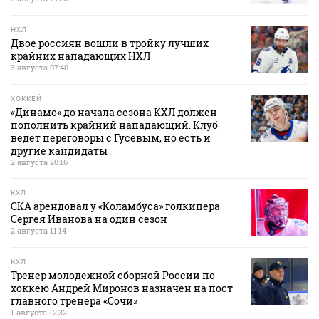
НХЛ
Двое россиян вошли в тройку лучших
крайних нападающих НХЛ
3 августа 07:40
ХОККЕЙ
«Динамо» до начала сезона КХЛ должен
пополнить крайний нападающий. Клуб
ведет переговоры с Гусевым, но есть и
другие кандидаты
2 августа 20:16
КХЛ
СКА арендовал у «Коламбуса» голкипера
Сергея Иванова на один сезон
2 августа 11:14
КХЛ
Тренер молодежной сборной России по
хоккею Андрей Миронов назначен на пост
главного тренера «Сочи»
1 августа 12:32