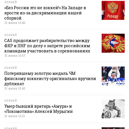
ХОККЕЙ
«Без России это не хоккей!» На Западе в
ярости из-за дискриминации нашей
сборной
31 июля 16:46
ХОККЕЙ
CAS продолжает разбирательство между
ФХР и IIHF по делу о запрете российским
командам участвовать в соревнованиях
31 июля 15:57
ХОККЕЙ
Потерявшему золотую медаль ЧМ
финскому хоккеисту оригинально вручили
дубликат
31 июля 15:42
ХОККЕЙ
Умер бывший вратарь «Амура» и
«Локомотива» Алексей Мурыгин
31 июля 15:21
ХОККЕЙ