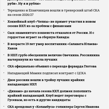
руби». Ну я и рублю»
Терещенко и Епанчинцев вошли в тренерский штаб СКА
на сезон‑2026/27
Хоккейный клуб «Челны» не примет участия в новом
сезоне ВХЛ из‑за проблем с финансами
Сын знаменитого хоккеиста отказался от России. И с
гордостью играет за сборную Канады
В возрасте 19 лет умер воспитанник «Салавата Юлаева»
Ханов
В НХЛ грубо обесценили величие Овечкина. Россиянина
вычеркнули из числа лучших
СКА официально объявил о переходе форварда Глотова
Нападающий Мамин подписал контракт с ЦСКА
Двое россиян вошли в тройку лучших крайних
нападающих НХЛ
«Динамо» до начала сезона КХЛ должен пополнить
крайний нападающий. Клуб ведет переговоры с
Гусевым, но есть и другие кандидаты
СКА арендовал у «Коламбуса» голкипера Сергея Иванова