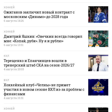
ХОККЕЙ
Ожиганов заключил новый контракт с
московским «Динамо» до 2028 года
6 августа 14:26
ХОККЕЙ
Дмитрий Яшкин: «Овечкин всегда говорил
мне: «Копай, руби». Ну я и рублю»
6 августа 13:51
КХЛ
Терещенко и Епанчинцев вошли в
тренерский штаб СКА на сезон‑2026/27
4 августа 20:03
ВХЛ
Хоккейный клуб «Челны» не примет
участия в новом сезоне ВХЛ из‑за проблем с
финансами
4 августа 15:31
ХОККЕЙ