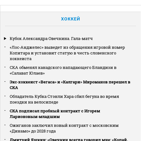
ХОККЕЙ
Кубок Александра Овечкина. Гала-матч
«Лос‑Анджелес» выведет из обращения игровой номер
Копитара и установит статую в честь словенского
хоккеиста
СКА обменял канадского нападающего Бландизи в
«Салават Юлаев»
Экс‑хоккеист «Вегаса» и «Калгари» Мироманов перешел в
СКА
Обладатель Кубка Стэнли Хара сбил бегуна во время
поездки на велосипеде
СКА подписал пробный контракт с Игорем
Ларионовым‑младшим
Ожиганов заключил новый контракт с московским
«Динамо» до 2028 года
Дмитрий Яшкин: «Овечкин всегда говорил мне: «Копай,