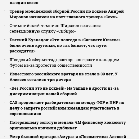
на один сезон
Тренер молодежной сборной России по хоккею Андрей
Миронов назначен на пост главного тренера «Сочи»
Олимпийский чемпион Широков возглавил
селекционную службу «Сибири»
Евгений Кузнецов: «Эти полгода в «Салавате Юлаеве»
были очень крутыми, но так бывает, что пути
расходятся»
Шведский «Ферьестад» расторг контракт с канадцем
Футом из‑за протестов общественности
Известного российского вратаря не стало в 39 лет. У
Алексея остались три дочери
«Без России это не хоккей!» На Западе в ярости из-за
дискриминации нашей сборной
CAS продолжает разбирательство между ФХР и IIHF по
делу о запрете российским командам участвовать в
соревнованиях
Потерявшему золотую медаль ЧМ финскому хоккеисту
оригинально вручили дубликат
Умер бывший вратарь «Амура» и «Локомотива» Алексей