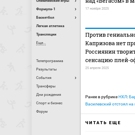
над «Вегасом» в 
Олимпийские игры
17 ноября 2025
Формула-1
Баскетбол
Легкая атлетика
Против гениальн
Трансляции
Капризова нет пр
Еще...
Россиянин твори
сенсацию плей-о
Телепрограмма
25 апреля 2025
Результаты
События
Трансферы
Дни рождения
Ранее в рубрике
НХЛ
:
Ба
Спорт и бизнес
Василевский отстоял на
Форум
ЧИТАТЬ ЕЩЕ