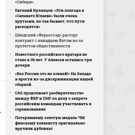
«Сибири»
Евгений Кузнецов: «Эти полгода в
«Салавате Юлаеве» были очень
крутыми, но так бывает, что пути
расходятся»
Шведский «Ферьестад» расторг
контракт с канадцем Футом из‑за
протестов общественности
Известного российского вратаря не
стало в 39 лет. У Алексея остались три
дочери
«Без России это не хоккей!» На Западе
в ярости из-за дискриминации нашей
сборной
CAS продолжает разбирательство
между ФХР и IIHF по делу о запрете
российским командам участвовать в
соревнованиях
Потерявшему золотую медаль ЧМ
финскому хоккеисту оригинально
вручили дубликат