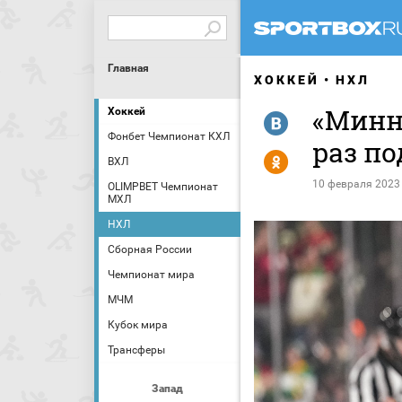
Главная
ХОККЕЙ
НХЛ
«Минн
Хоккей
R
Фонбет Чемпионат КХЛ
раз по
Y
ВХЛ
10 февраля 2023
OLIMPBET Чемпионат
МХЛ
НХЛ
Сборная России
Чемпионат мира
МЧМ
Кубок мира
Трансферы
Запад