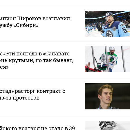
пион Широков возглавил
ужбу «Сибири»
 «Эти полгода в «Салавате
нь крутыми, но так бывает,
ся»
тад» расторг контракт с
з‑за протестов
ского вратаря не стало в 39