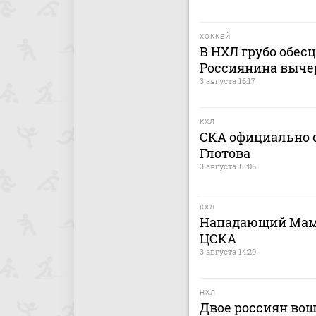
ХОККЕЙ
В НХЛ грубо обес
Россиянина выче
3 августа 16:17
КХЛ
СКА официально о
Глотова
3 августа 15:06
КХЛ
Нападающий Мами
ЦСКА
3 августа 14:20
НХЛ
Двое россиян вош