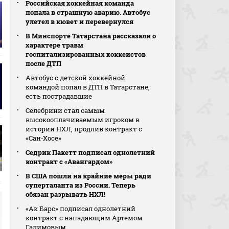
Российская хоккейная команда
попала в страшную аварию. Автобус
улетел в кювет и перевернулся
В Минспорте Татарстана рассказали о
характере травм
госпитализированных хоккеистов
после ДТП
Автобус с детской хоккейной
командой попал в ДТП в Татарстане,
есть пострадавшие
Селебрини стал самым
высокооплачиваемым игроком в
истории НХЛ, продлив контракт с
«Сан‑Хосе»
Седрик Пакетт подписал однолетний
контракт с «Авангардом»
В США пошли на крайние меры ради
суперталанта из России. Теперь
обязан разрывать НХЛ!
«Ак Барс» подписал однолетний
контракт с нападающим Артемом
Галимовым