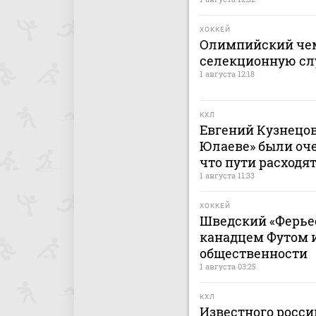
ХОККЕЙ
Олимпийский чем
селекционную сл
1 августа 12:18
КХЛ
Евгений Кузнецов:
Юлаеве» были оче
что пути расходят
1 августа 11:33
ХОККЕЙ
Шведский «Ферьес
канадцем Футом и
общественности
1 августа 03:25
КХЛ
Известного россий