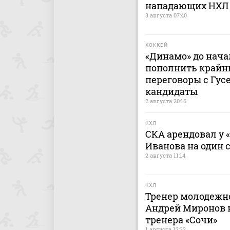
нападающих НХЛ
3 августа 07:40
ХОККЕЙ
«Динамо» до нача
пополнить крайн
переговоры с Гусе
кандидаты
2 августа 20:16
КХЛ
СКА арендовал у 
Иванова на один 
2 августа 11:14
КХЛ
Тренер молодежно
Андрей Миронов н
тренера «Сочи»
1 августа 12:32