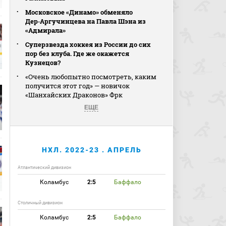
Московское «Динамо» обменяло
Дер‑Аргучинцева на Павла Шэна из
«Адмирала»
Суперзвезда хоккея из России до сих
пор без клуба. Где же окажется
Кузнецов?
«Очень любопытно посмотреть, каким
получится этот год» — новичок
«Шанхайских Драконов» Фрк
ЕЩЕ
НХЛ. 2022-23 . АПРЕЛЬ
Атлантический дивизион
Коламбус
2:5
Баффало
Столичный дивизион
Коламбус
2:5
Баффало