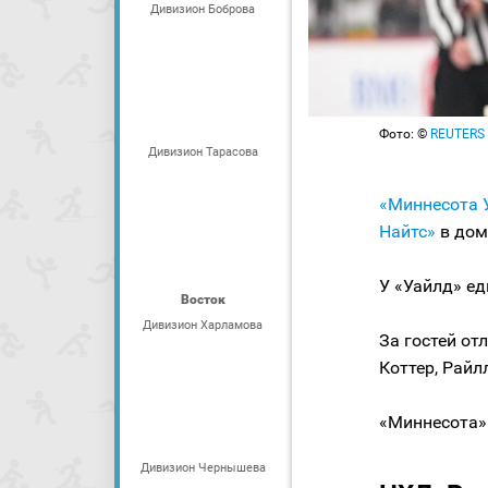
Дивизион Боброва
Фото: ©
REUTERS 
Дивизион Тарасова
«Миннесота 
Найтс»
в дом
У «Уайлд» е
Восток
Дивизион Харламова
За гостей от
Коттер, Райл
«Миннесота» 
Дивизион Чернышева