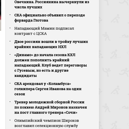
Овечкина. Россиянина вычеркнули из
числа лучших
СКА официально объявил о переходе
форварда Глотова
Нападающий Мамин подписал
контракт с ЦСКА
Двое россиян вошли в тройку лучших
крайних нападающих НХЛ
«Динамо» до начала сезона КХЛ
должен пополнить крайний
нападающий. Клуб ведет переговоры
с Гусевым, но есть и другие
кандидаты
СКА арендовал у «Коламбуса»
голкипера Сергея Иванова на один
сезон
Тренер молодежной сборной России
по хоккею Андрей Миронов назначен
на пост главного тренера «Сочи»
Олимпийский чемпион Широков
возглавил селекционную службу