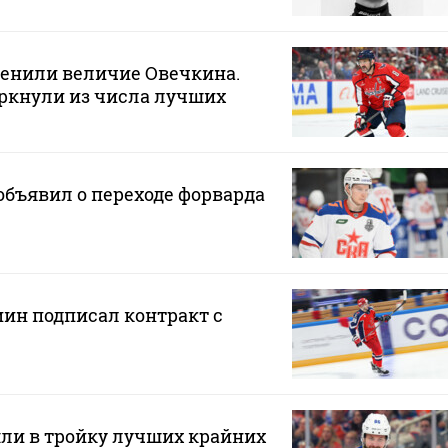
ценили величие Овечкина.
ркнули из числа лучших
бъявил о переходе форварда
н подписал контракт с
ли в тройку лучших крайних