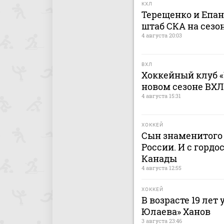
КХЛ
Терещенко и Епа
штаб СКА на сезон
4 августа 20:03
ВХЛ
Хоккейный клуб «
новом сезоне ВХЛ
4 августа 15:31
ХОККЕЙ
Сын знаменитого 
России. И с гордо
Канады
4 августа 12:55
ХОККЕЙ
В возрасте 19 лет
Юлаева» Ханов
3 августа 23:46