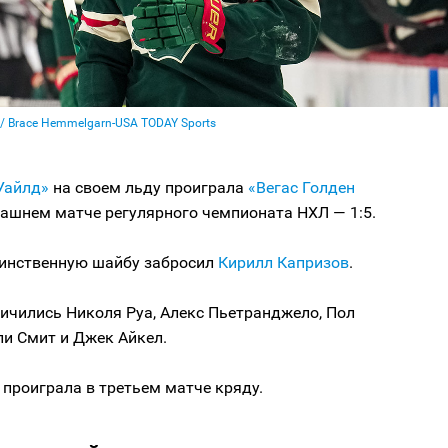
/ Brace Hemmelgarn-USA TODAY Sports
Уайлд»
на своем льду проиграла
«Вегас Голден
ашнем матче регулярного чемпионата НХЛ — 1:5.
динственную шайбу забросил
Кирилл Капризов
.
личились Николя Руа, Алекс Пьетранджело, Пол
ли Смит и Джек Айкел.
проиграла в третьем матче кряду.