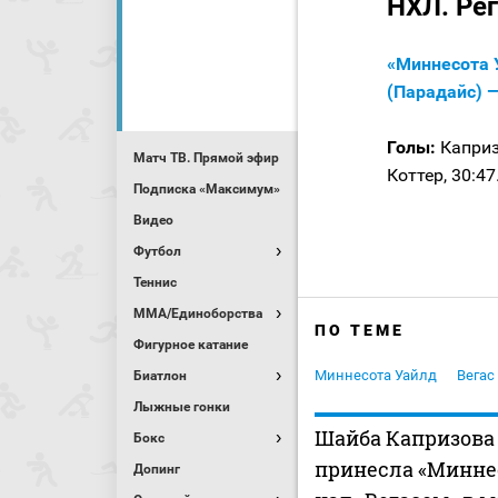
НХЛ. Ре
«Миннесота У
(Парадайс) —
Голы:
Капризо
Матч ТВ. Прямой эфир
Коттер, 30:47
Подписка «Максимум»
Видео
Футбол
Теннис
MMA/Единоборства
ПО ТЕМЕ
Фигурное катание
Миннесота Уайлд
Вегас
Биатлон
Лыжные гонки
Шайба Капризова
Бокс
принесла «Миннес
Допинг