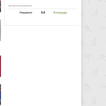
Центральный дивизион
Нэшвилл
3:4
Колорадо