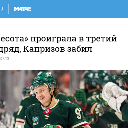
есота» проиграла в третий
дряд, Капризов забил
 07:13