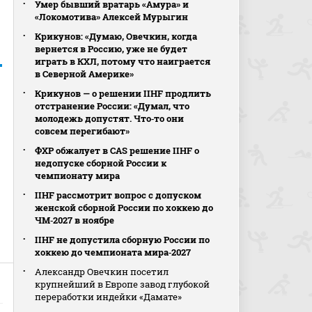
Умер бывший вратарь «Амура» и
«Локомотива» Алексей Мурыгин
Крикунов: «Думаю, Овечкин, когда
вернется в Россию, уже не будет
играть в КХЛ, потому что наиграется
в Северной Америке»
Крикунов — о решении IIHF продлить
отстранение России: «Думал, что
молодежь допустят. Что‑то они
совсем перегибают»
ФХР обжалует в CAS решение IIHF о
недопуске сборной России к
чемпионату мира
IIHF рассмотрит вопрос с допуском
женской сборной России по хоккею до
ЧМ‑2027 в ноябре
IIHF не допустила сборную России по
хоккею до чемпионата мира‑2027
Александр Овечкин посетил
крупнейший в Европе завод глубокой
переработки индейки «Дамате»