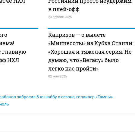
матче НХЛ
Россиянин просто неудержим
в плей-офф
23 апреля 2025
ого
Капризов — о вылете
иема!
«Миннесоты» из Кубка Стэнли:
т главную
«Хорошая и тяжелая серия. Не
фф НХЛ
думаю, что «Вегасу» было
легко нас пройти»
02 мая 2025
рабанов забросил 8-ю шайбу в сезоне, голкипер «Тампы»
 ноль