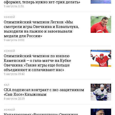
оформил, теперь нужно хет‑трик делать»
9 августа 11:51
ХОККЕЙ
Олимпийский чемпион Легков: «Мы
смотрели игры Овечкина и Ковальчука,
выходили на лыжню и завоевывали
медали для России»
9 августа 10:52
ХОККЕЙ
Олимпийский чемпион по хоккею
Каменский — о гала‑матче на Кубке
Овечкина: «Такие игры еще больше
объединяют и сплачивают нас»
9 августа 09:42
КХЛ
СКА подписал контракт с экс‑защитником
«Сан‑Хосе» Кныжовым
8 августа 20:29
ХОККЕЙ
Нападающему «Вашингтона» Овечкину