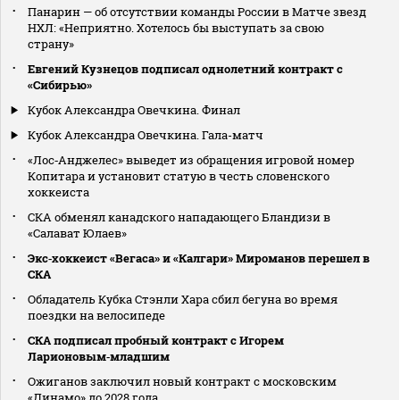
Панарин — об отсутствии команды России в Матче звезд
НХЛ: «Неприятно. Хотелось бы выступать за свою
страну»
Евгений Кузнецов подписал однолетний контракт с
«Сибирью»
Кубок Александра Овечкина. Финал
Кубок Александра Овечкина. Гала-матч
«Лос‑Анджелес» выведет из обращения игровой номер
Копитара и установит статую в честь словенского
хоккеиста
СКА обменял канадского нападающего Бландизи в
«Салават Юлаев»
Экс‑хоккеист «Вегаса» и «Калгари» Мироманов перешел в
СКА
Обладатель Кубка Стэнли Хара сбил бегуна во время
поездки на велосипеде
СКА подписал пробный контракт с Игорем
Ларионовым‑младшим
Ожиганов заключил новый контракт с московским
«Динамо» до 2028 года