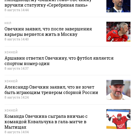
вручили статуэтку «Серебряная лань»
8 августа 14:44
НХЛ
Овечкин заявил, что после завершения
карьеры вернется жить в Москву
8 августа 14:40
ХОККЕЙ
Аршавин ответил Овечкину, что футбол является
спортом номер один
8 августа 14:37
ХОККЕЙ
Александр Овечкин заявил, что не хочет
быть играющим тренером сборной России
8 августа 14:24
ХОККЕЙ
Команда Овечкина сыграла вничью с
командой Ковальчука в гала‑матче в
Мытищах
8 августа 14:04