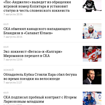
«Лос‑Анджелес» выведет из обращения
игровой номер Копитара и установит
статую в честь словенского хоккеиста
7 августа 20:36
КХЛ
СКА обменял канадского нападающего
Бландизи в «Салават Юлаев»
7 августа 20:16
КХЛ
Экс‑хоккеист «Вегаса» и «Калгари»
Мироманов перешел в СКА
7 августа 12:54
ХОККЕЙ
Обладатель Кубка Стэнли Хара сбил бегуна
во время поездки на велосипеде
7 августа 11:27
КХЛ
СКА подписал пробный контракт с Игорем
Ларионовым‑младшим