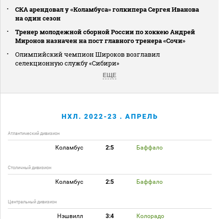
СКА арендовал у «Коламбуса» голкипера Сергея Иванова
на один сезон
Тренер молодежной сборной России по хоккею Андрей
Миронов назначен на пост главного тренера «Сочи»
Олимпийский чемпион Широков возглавил
селекционную службу «Сибири»
ЕЩЕ
НХЛ. 2022-23 . АПРЕЛЬ
Атлантический дивизион
Коламбус
2:5
Баффало
Столичный дивизион
Коламбус
2:5
Баффало
Центральный дивизион
Нэшвилл
3:4
Колорадо