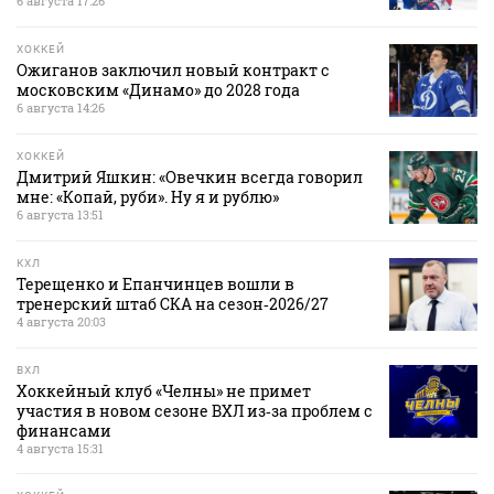
6 августа 17:26
ХОККЕЙ
Ожиганов заключил новый контракт с
московским «Динамо» до 2028 года
6 августа 14:26
ХОККЕЙ
Дмитрий Яшкин: «Овечкин всегда говорил
мне: «Копай, руби». Ну я и рублю»
6 августа 13:51
КХЛ
Терещенко и Епанчинцев вошли в
тренерский штаб СКА на сезон‑2026/27
4 августа 20:03
ВХЛ
Хоккейный клуб «Челны» не примет
участия в новом сезоне ВХЛ из‑за проблем с
финансами
4 августа 15:31