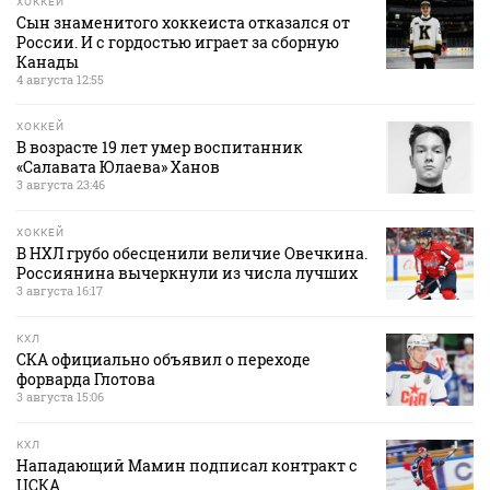
ХОККЕЙ
Сын знаменитого хоккеиста отказался от
России. И с гордостью играет за сборную
Канады
4 августа 12:55
ХОККЕЙ
В возрасте 19 лет умер воспитанник
«Салавата Юлаева» Ханов
3 августа 23:46
ХОККЕЙ
В НХЛ грубо обесценили величие Овечкина.
Россиянина вычеркнули из числа лучших
3 августа 16:17
КХЛ
СКА официально объявил о переходе
форварда Глотова
3 августа 15:06
КХЛ
Нападающий Мамин подписал контракт с
ЦСКА