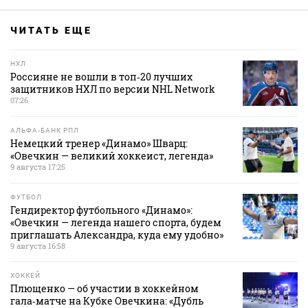
ЧИТАТЬ ЕЩЕ
НХЛ
Россияне не вошли в топ‑20 лучших
защитников НХЛ по версии NHL Network
07:26
АЛЬФА-БАНК РПЛ
Немецкий тренер «Динамо» Шварц:
«Овечкин — великий хоккеист, легенда»
9 августа 17:25
ФУТБОЛ
Гендиректор футбольного «Динамо»:
«Овечкин — легенда нашего спорта, будем
приглашать Александра, куда ему удобно»
9 августа 16:58
ХОККЕЙ
Плющенко — об участии в хоккейном
гала‑матче на Кубке Овечкина: «Дубль