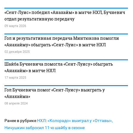
«Сент‑Луис» победил «Анахайм» в матче НХЛ, Бучневич
отдал результативную передачу
09 марта 2026
Гол и результативная передача Минтюкова помогли
«Анахайму» обыграть «Сент‑Луис» в матче НХЛ
02 декабря 2025
Шайба Бучневича помогла «Сент‑Луису» обыграть
«Анахайм» в матче НХЛ
17 марта 2025
Гол Бучневича помог «Сент‑Луису» выиграть у
«Анахайма»
08 апреля 2024
Ранее в рубрике
НХЛ
:
«Колорадо» выиграл у «Оттавы»,
Ничушкин забросил 11-ю шайбу в сезоне