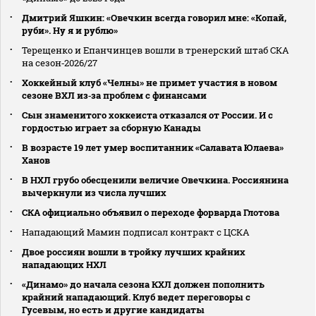
Дмитрий Яшкин: «Овечкин всегда говорил мне: «Копай,
руби». Ну я и рублю»
Терещенко и Епанчинцев вошли в тренерский штаб СКА
на сезон‑2026/27
Хоккейный клуб «Челны» не примет участия в новом
сезоне ВХЛ из‑за проблем с финансами
Сын знаменитого хоккеиста отказался от России. И с
гордостью играет за сборную Канады
В возрасте 19 лет умер воспитанник «Салавата Юлаева»
Ханов
В НХЛ грубо обесценили величие Овечкина. Россиянина
вычеркнули из числа лучших
СКА официально объявил о переходе форварда Глотова
Нападающий Мамин подписал контракт с ЦСКА
Двое россиян вошли в тройку лучших крайних
нападающих НХЛ
«Динамо» до начала сезона КХЛ должен пополнить
крайний нападающий. Клуб ведет переговоры с
Гусевым, но есть и другие кандидаты