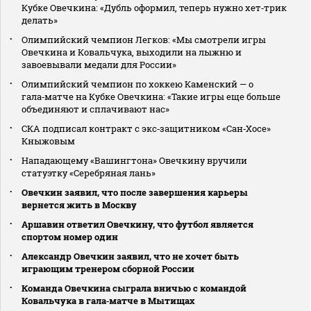
Кубке Овечкина: «Дубль оформил, теперь нужно хет‑трик
делать»
Олимпийский чемпион Легков: «Мы смотрели игры
Овечкина и Ковальчука, выходили на лыжню и
завоевывали медали для России»
Олимпийский чемпион по хоккею Каменский — о
гала‑матче на Кубке Овечкина: «Такие игры еще больше
объединяют и сплачивают нас»
СКА подписал контракт с экс‑защитником «Сан‑Хосе»
Кныжовым
Нападающему «Вашингтона» Овечкину вручили
статуэтку «Серебряная лань»
Овечкин заявил, что после завершения карьеры
вернется жить в Москву
Аршавин ответил Овечкину, что футбол является
спортом номер один
Александр Овечкин заявил, что не хочет быть
играющим тренером сборной России
Команда Овечкина сыграла вничью с командой
Ковальчука в гала‑матче в Мытищах