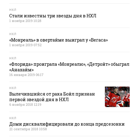
НХЛ
Стали известны три звезды дня в НХЛ
1 ноября 2019 10:28
НХЛ
«Монреаль» в овертайме выиграл у «Вегаса»
1 ноября 2019 07:52
НХЛ
«Флорида» проиграла «Монреалю», «Детройт» обыграл
«Анахайм»
16 января 2019 06:17
НХЛ
Вылечившийся от рака Бойл признан
первой звездой дня в НХЛ
6 ноября 2018 12:19
НХЛ
Доми дисквалифицировали до конца предсезонки
21 сентября 2018 10:58