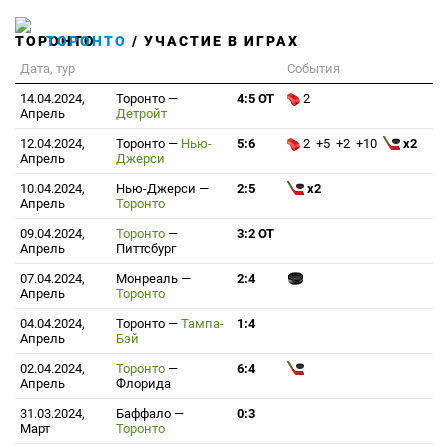
ТОРОНТО
/ УЧАСТИЕ В ИГРАХ
Дата, тур
События
14.04.2024,
Торонто
—
4:5 ОТ
2
Апрель
Детройт
12.04.2024,
Торонто
—
Нью-
5:6
2 +5 +2 +10
x2
Апрель
Джерси
10.04.2024,
Нью-Джерси
—
2:5
x2
Апрель
Торонто
09.04.2024,
Торонто
—
3:2 ОТ
Апрель
Питтсбург
07.04.2024,
Монреаль
—
2:4
Апрель
Торонто
04.04.2024,
Торонто
—
Тампа-
1:4
Апрель
Бэй
02.04.2024,
Торонто
—
6:4
Апрель
Флорида
31.03.2024,
Баффало
—
0:3
Март
Торонто