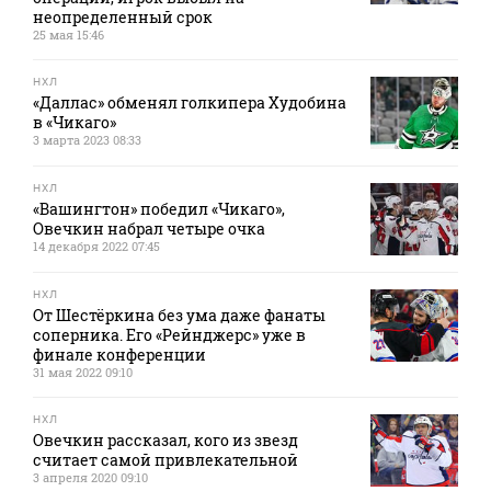
неопределенный срок
25 мая 15:46
НХЛ
«Даллас» обменял голкипера Худобина
в «Чикаго»
3 марта 2023 08:33
НХЛ
«Вашингтон» победил «Чикаго»,
Овечкин набрал четыре очка
14 декабря 2022 07:45
НХЛ
От Шестёркина без ума даже фанаты
соперника. Его «Рейнджерс» уже в
финале конференции
31 мая 2022 09:10
НХЛ
Овечкин рассказал, кого из звезд
считает самой привлекательной
3 апреля 2020 09:10