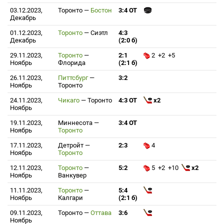
03.12.2023,
Торонто
—
Бостон
3:4 ОТ
Декабрь
01.12.2023,
Торонто
—
Сиэтл
4:3
Декабрь
(2:0 б)
29.11.2023,
Торонто
—
2:1
2 +2 +5
Ноябрь
Флорида
(2:1 б)
26.11.2023,
Питтсбург
—
3:2
Ноябрь
Торонто
24.11.2023,
Чикаго
—
Торонто
4:3 ОТ
x2
Ноябрь
19.11.2023,
Миннесота
—
3:4 ОТ
Ноябрь
Торонто
17.11.2023,
Детройт
—
2:3
4
Ноябрь
Торонто
12.11.2023,
Торонто
—
5:2
5 +2 +10
x2
Ноябрь
Ванкувер
11.11.2023,
Торонто
—
5:4
Ноябрь
Калгари
(2:1 б)
09.11.2023,
Торонто
—
Оттава
3:6
Ноябрь