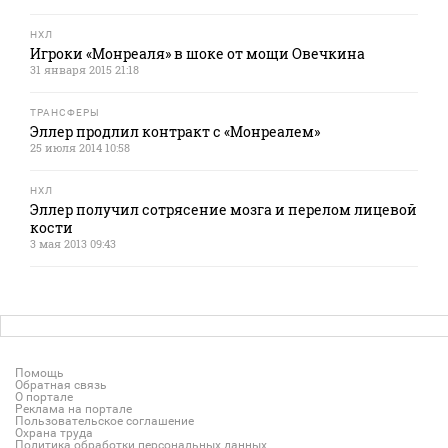
НХЛ
Игроки «Монреаля» в шоке от мощи Овечкина
31 января 2015 21:18
ТРАНСФЕРЫ
Эллер продлил контракт с «Монреалем»
25 июля 2014 10:58
НХЛ
Эллер получил сотрясение мозга и перелом лицевой
кости
3 мая 2013 09:43
Помощь
Обратная связь
О портале
Реклама на портале
Пользовательское соглашение
Охрана труда
Политика обработки персональных данных