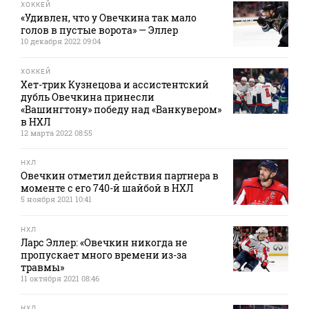
ХОККЕЙ
«Удивлен, что у Овечкина так мало
голов в пустые ворота» — Эллер
10 декабря 2022 09:04
ХОККЕЙ
Хет-трик Кузнецова и ассистентский
дубль Овечкина принесли
«Вашингтону» победу над «Ванкувером»
в НХЛ
12 марта 2022 08:55
НХЛ
Овечкин отметил действия партнера в
моменте с его 740-й шайбой в НХЛ
5 ноября 2021 10:41
НХЛ
Ларс Эллер: «Овечкин никогда не
пропускает много времени из-за
травмы»
11 октября 2021 08:46
НХЛ