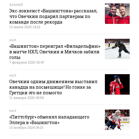
ХОККЕЙ
Экс‑хоккеист «Вашингтона» рассказал,
что Овечкин подарил партнерам по
команде после рекорда
13 июля 2025 14:32
НХЛ
«Вашингтон» переиграл «Филадельфию»
в матче НХЛ, Овечкин и Мичков забили
голы
7 февраля 2025 05:47
НХЛ
Овечкин одним движением выставил
канадца на посмешище! Но гонке за
Гретцки это не помогло
11 января 2025 08:58
НХЛ
«Питтсбург» обменял нападающего
Эллера в «Вашингтон»
13 ноября 2024 06:15