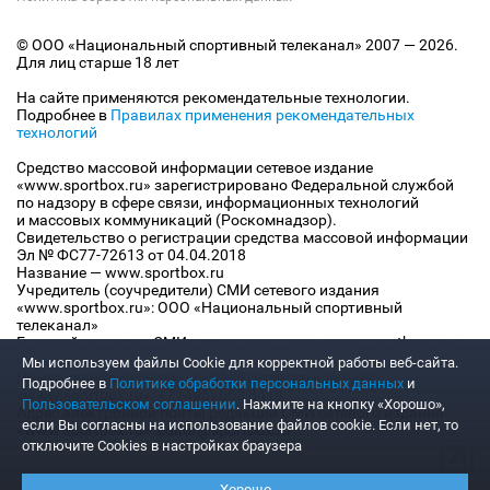
© ООО «Национальный спортивный телеканал» 2007 — 2026.
Для лиц старше 18 лет
На сайте применяются рекомендательные технологии.
Подробнее в
Правилах применения рекомендательных
технологий
Средство массовой информации сетевое издание
«www.sportbox.ru» зарегистрировано Федеральной службой
по надзору в сфере связи, информационных технологий
и массовых коммуникаций (Роскомнадзор).
Свидетельство о регистрации средства массовой информации
Эл № ФС77-72613 от 04.04.2018
Название — www.sportbox.ru
Учредитель (соучредители) СМИ сетевого издания
«www.sportbox.ru»: ООО «Национальный спортивный
телеканал»
Главный редактор СМИ сетевого издания «www.sportbox.ru»:
Конов В.А.
Мы используем файлы Сookie для корректной работы веб-сайта.
Номер телефона редакции СМИ сетевого издания
Подробнее в
Политике обработки персональных данных
и
«www.sportbox.ru»: +7 (495) 653 8419
Пользовательском соглашении
. Нажмите на кнопку «Хорошо»,
Адрес электронной почты редакции СМИ сетевого издания
если Вы согласны на использование файлов cookie. Если нет, то
«www.sportbox.ru»: editor@sportbox.ru
отключите Cookies в настройках браузера
Хорошо