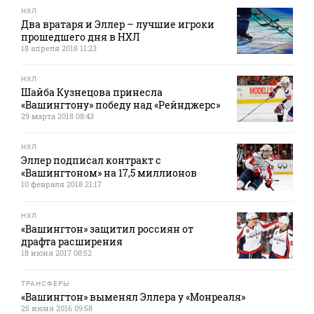
НХЛ
Два вратаря и Эллер – лучшие игроки
прошедшего дня в НХЛ
18 апреля 2018 11:23
НХЛ
Шайба Кузнецова принесла
«Вашингтону» победу над «Рейнджерс»
29 марта 2018 08:43
НХЛ
Эллер подписал контракт с
«Вашингтоном» на 17,5 миллионов
10 февраля 2018 21:17
НХЛ
«Вашингтон» защитил россиян от
драфта расширения
18 июня 2017 08:52
ТРАНСФЕРЫ
«Вашингтон» выменял Эллера у «Монреаля»
25 июня 2016 09:58