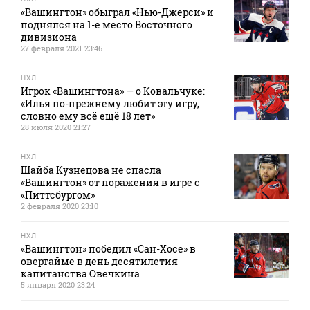
«Вашингтон» обыграл «Нью-Джерси» и
поднялся на 1-е место Восточного
дивизиона
27 февраля 2021 23:46
НХЛ
Игрок «Вашингтона» — о Ковальчуке:
«Илья по-прежнему любит эту игру,
словно ему всё ещё 18 лет»
28 июля 2020 21:27
НХЛ
Шайба Кузнецова не спасла
«Вашингтон» от поражения в игре с
«Питтсбургом»
2 февраля 2020 23:10
НХЛ
«Вашингтон» победил «Сан-Хосе» в
овертайме в день десятилетия
капитанства Овечкина
5 января 2020 23:24