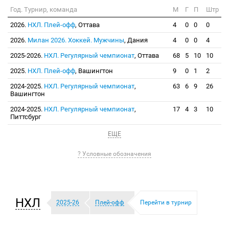
Год. Турнир, команда
М
Г
П
Штр
2026.
НХЛ. Плей-офф
, Оттава
4
0
0
0
2026.
Милан 2026. Хоккей. Мужчины
, Дания
4
0
0
4
2025-2026.
НХЛ. Регулярный чемпионат
, Оттава
68
5
10
10
2025.
НХЛ. Плей-офф
, Вашингтон
9
0
1
2
2024-2025.
НХЛ. Регулярный чемпионат
,
63
6
9
26
Вашингтон
2024-2025.
НХЛ. Регулярный чемпионат
,
17
4
3
10
Питтсбург
ЕЩЕ
? Условные обозначения
НХЛ
2025-26
Плей-офф
Перейти в турнир